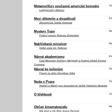
Metamorfózy současné americké komedie
Té
Lehkými tahy štětcem
Mezi dětstvím a dospělostí
Kri
Zbouchnutá
Judda Apatowa
Mystery Train
Re
Polární expres
Roberta Zemeckise
Nablýskaná minulost
Re
Velká voda
Ivo Trajkova
Návrat akademismu
Kri
Cold Mountain
Anthony Minghelly a
Krajina střelců
Kevina
Costnera
Návrat ke kořenům
DV
Psané ve větru
Douglase Sirka
Nuda v Praze
Če
Hrubeš a Mareš jsou kamarádi do deště
Vladimíra Morávka
O křehkosti
Té
Občan kinematografu
Re
Můj život a mé filmy
Jeana Renoira