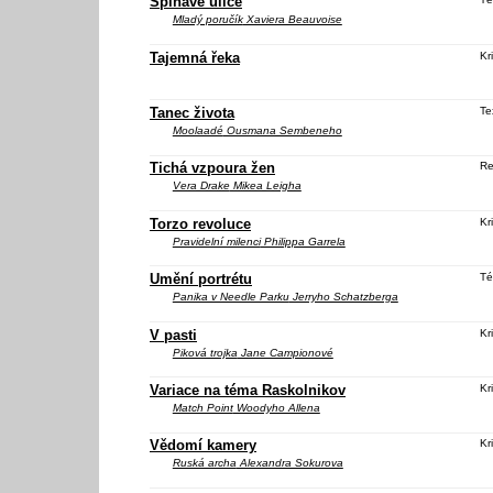
Špinavé ulice
Mladý poručík
Xaviera Beauvoise
Tajemná řeka
Kri
Tanec života
Te
Moolaadé
Ousmana Sembeneho
Tichá vzpoura žen
Re
Vera Drake
Mikea Leigha
Torzo revoluce
Kri
Pravidelní milenci
Philippa Garrela
Umění portrétu
Té
Panika v Needle Parku
Jerryho Schatzberga
V pasti
Kri
Piková trojka
Jane Campionové
Variace na téma Raskolnikov
Kri
Match Point
Woodyho Allena
Vědomí kamery
Kri
Ruská archa
Alexandra Sokurova