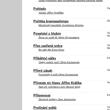
Jízda vysočinou
jako nostalgické sbohem žánrové tradici
Pohledy
Če
Václav
Jiřího Vejdělka
Politika brainwashingu
DV
Manžurský kandidát
Jonathana Demma
Poselství z hlubin
Té
Ho
Žena ve vodě
M. Night Shyamalana
Přes zavřená srdce
Té
fil
Be with Me
Erica Khoo
Příběh(y) války
Kri
Vlajky našich otců
Clinta Eastwooda
Přímý zásah
Té
Poznámky k režii Clinta Eastwooda
Přineste mi hlavu Jiřího Králíka
Te
Nad 29. ročníkem Letní filmové školy
Přítomnost
Kri
Zlomené květiny
Jima Jarmusche
Prolínání světů
Té
Ho