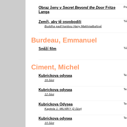
Obraz ženy v
Secret Beyond the Door
Fritze
Po
Langa
Zemři, aby tě osvobodili
Té
Buddha padl hanbou
Hany Makhmalbafové
Burdeau, Emmanuel
Sněží film
Té
Ciment, Michel
Kubrickova odysea
Te
16.část
Kubrickova odysea
Te
12.část
Kubrickova Odysea
Te
Kapitola 1: MILNÍKY (2.část)
Kubrickova odysea
Te
10.část