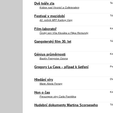
Dvě tváře zla
Te
Krátce nad
Vesnicí
a
Colleteralem
Festival v mezidobí
Té
42. ročník MFF Karlovy Vary
Film-laboratoř
Kri
Český sen
Víta Klusáka a Filipa Remundy
Gangsterský film 30. let
Té
Génius průměrnosti
Kri
Bazén
Françoise Ozona
Gregory La Cava – případ k šetření
Po
Hledání víry
D
Marie
Abela Ferrary
Hon o čas
Kri
Presumpce viny
Carla Franklina
Hudební dokumenty Martina Scorseseho
Té