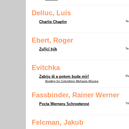
Delluc, Luis
Charlie Chaplin
Te
Ebert, Roger
Zuřící býk
Te
Evitchka
Zabiju tě a potom bude mír!
D
Bowling for Columbine
Michaela Moorea
Fassbinder, Rainer Werner
Pocta Werneru Schroeterovi
Té
Felcman, Jakub