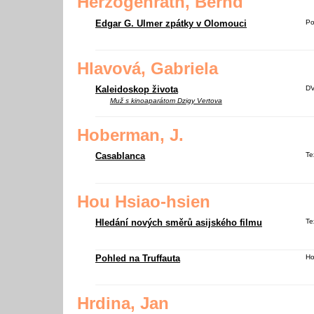
Herzogenrath, Bernd
Edgar G. Ulmer zpátky v Olomouci
Po
Hlavová, Gabriela
Kaleidoskop života
D
Muž s kinoaparátom
Dzigy Vertova
Hoberman, J.
Casablanca
Te
Hou Hsiao-hsien
Hledání nových směrů asijského filmu
Te
Pohled na Truffauta
Ho
Hrdina, Jan