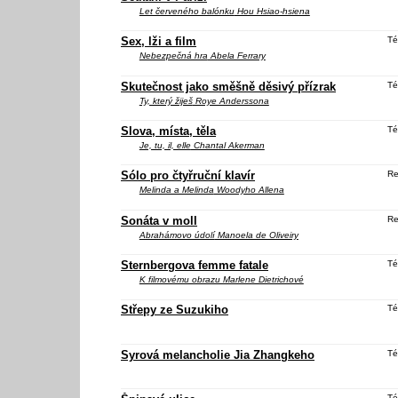
Let červeného balónku
Hou Hsiao-hsiena
Sex, lži a film
Té
Nebezpečná hra
Abela Ferrary
Skutečnost jako směšně děsivý přízrak
Té
Ty, který žiješ
Roye Anderssona
Slova, místa, těla
Té
Je, tu, il, elle
Chantal Akerman
Sólo pro čtyřruční klavír
Re
Melinda a Melinda
Woodyho Allena
Sonáta v moll
Re
Abrahámovo údolí
Manoela de Oliveiry
Sternbergova femme fatale
Té
K filmovému obrazu Marlene Dietrichové
Střepy ze Suzukiho
Té
Syrová melancholie Jia Zhangkeho
Té
Té