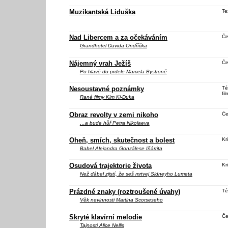
Muzikantská Liduška
Te
Nad Libercem a za očekáváním
Če
Grandhotel
Davida Ondříčka
Nájemný vrah Ježíš
Če
Po hlavě do prdele
Marcela Bystroně
Nesoustavné poznámky
Té
fil
Rané filmy Kim Ki-Duka
Obraz revolty v zemi nikoho
Če
…a bude hůř
Petra Nikolaeva
Oheň, smích, skutečnost a bolest
Kri
Babel
Alejandra Gonzálese Iñárrita
Osudová trajektorie života
Kri
Než ďábel zjistí, že seš mrtvej
Sidneyho Lumeta
Prázdné znaky (roztroušené úvahy)
Té
Věk nevinnosti
Martina Scorseseho
Skryté klavírní melodie
Če
Tajnosti
Alice Nellis