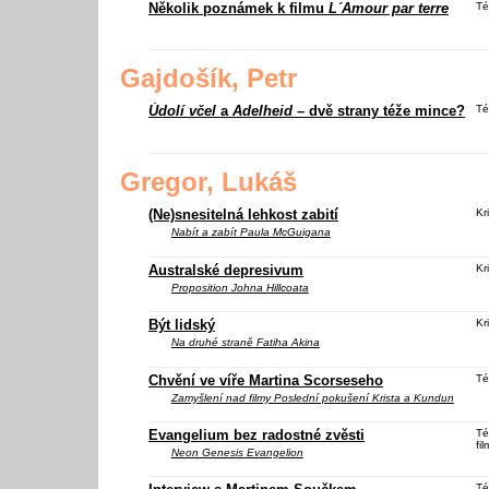
Několik poznámek k filmu
L´Amour par terre
Té
Gajdošík, Petr
Údolí včel
a
Adelheid
– dvě strany téže mince?
Té
Gregor, Lukáš
(Ne)snesitelná lehkost zabití
Kri
Nabít a zabít
Paula McGuigana
Australské depresivum
Kri
Proposition
Johna Hillcoata
Být lidský
Kri
Na druhé straně
Fatiha Akina
Chvění ve víře Martina Scorseseho
Té
Zamyšlení nad filmy
Poslední pokušení Krista
a
Kundun
Evangelium bez radostné zvěsti
Té
fil
Neon Genesis Evangelion
Té