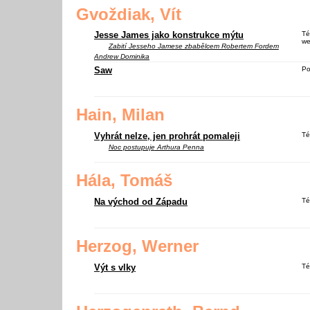
Gvoždiak, Vít
Jesse James jako konstrukce mýtu
Té
we
Zabití Jesseho Jamese zbabělcem Robertem Fordem
Andrew Dominika
Saw
Po
Hain, Milan
Vyhrát nelze, jen prohrát pomaleji
Té
Noc postupuje
Arthura Penna
Hála, Tomáš
Na východ od Západu
Té
Herzog, Werner
Výt s vlky
Té