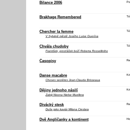
Bilance 2006
Po
Brakhage Remembered
Té
Chercher la femme
Té
V Sylviině městě
Josého Luise Guerína
Chvála chudoby
Té
František, prosťáček boží
Roberta Rosselliniho
Časopisy
Re
Danse macabre
Kri
Choses secrètes
Jean-Clauda Brisseaua
Dějiny jednoho násilí
Kri
Zabiji Nixona
Nielse Muellera
Divácký stesk
Re
Duše jako kaviár
Milana Cieslara
Dvě Angličanky a kontinent
Ho