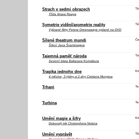
Strach v sedmi obrazech
Té
Třída
Ilmara Raaga
Symetrie vidění/asymetrie reality
Té
Vybrané filmy Petera Greenawaye vydané na DVD
Šílené theatrum mundi
Če
Šílení
Jana Švankmajera
Tajemná paměť národa
Té
Severní blata
Baltasara Kormákura
Tragika jednoho dne
Kri
4 měsíce, 3 týdny a 2 dny
Cristiana Mungiua
Trhani
Te
Turbina
Te
Umění magie a šifry
Kri
Dokonalý trik
Christophera Nolana
Umění vyprávět
Té