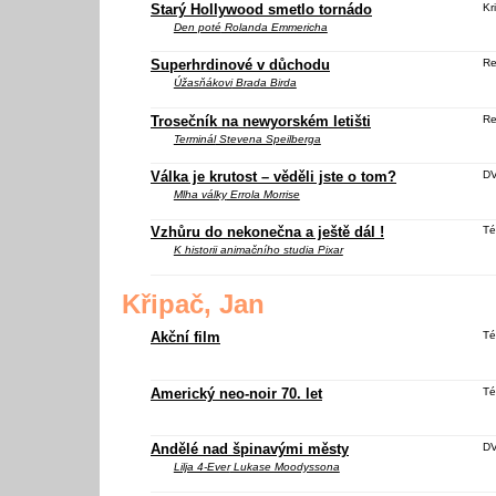
Starý Hollywood smetlo tornádo
Kri
Den poté
Rolanda Emmericha
Superhrdinové v důchodu
Re
Úžasňákovi
Brada Birda
Trosečník na newyorském letišti
Re
Terminál
Stevena Speilberga
Válka je krutost – věděli jste o tom?
DV
Mlha války
Errola Morrise
Vzhůru do nekonečna a ještě dál !
Té
K historii animačního studia Pixar
Křipač, Jan
Akční film
Té
Americký neo-noir 70. let
Té
Andělé nad špinavými městy
DV
Lilja 4-Ever
Lukase Moodyssona