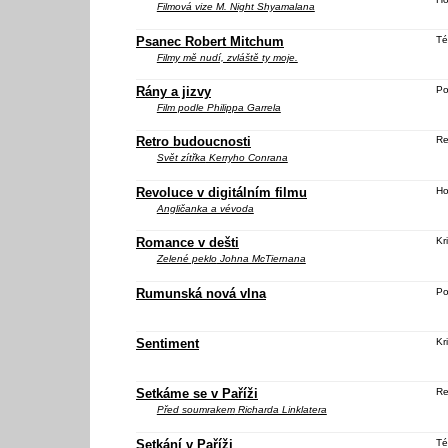
Filmová vize M. Night Shyamalana
Psanec Robert Mitchum
Té
Filmy mě nudí, zvláště ty moje.
Rány a jizvy
Po
Film podle Philippa Garrela
Retro budoucnosti
Re
Svět zítřka
Kerryho Conrana
Revoluce v digitálním filmu
Ho
Angličanka a vévoda
Romance v dešti
Kri
Zelené peklo
Johna McTiernana
Rumunská nová vlna
Po
Sentiment
Kri
Setkáme se v Paříži
Re
Před soumrakem
Richarda Linklatera
Setkání v Paříži
Té