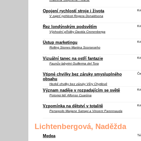
Opojení rychlostí stroje i života
Kri
V zajetí rychlosti
Rogera Donaldsona
Řez londýnským podsvětím
Kri
Východní přísliby
Davida Cronenberga
Ústup marketingu
Kri
Rolling Stones
Martina Scorseseho
Vizuální tanec na ostří fantazie
Kri
Faunův labyrint
Guillerma del Tora
Vtipné chvilky bez záruky smysluplného
Če
obsahu
Hezké chvilky bez záruky
Věry Chytilové
Význam naděje v rozpadajícím se světě
Kri
Potomci lidí
Alfonso Cuaróna
Vzpomínka na dětství v totalitě
Kri
Persepolis
Marjane Satrapi a Vincent Paronnauda
Lichtenbergová, Naděžda
Medea
Té