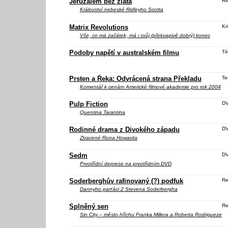
Jeruzalém bez zlata
Re
Království nebeské
Ridleyho Scotta
Matrix Revolutions
Kri
Vše, co má začátek, má i svůj (překvapivě dobrý) konec
Podoby napětí v australském filmu
Té
Prsten a Řeka: Odvrácená strana Překladu
Te
Komentář k cenám Americké filmové akademie pro rok 2004
Pulp Fiction
D
Quentina Tarantina
Rodinné drama z Divokého západu
DV
Ztracené
Rona Howarda
Sedm
D
Prvotřídní deprese na prvotřídním DVD
Soderberghův rafinovaný (?) podfuk
Re
Dannyho parťáci 2
Stevena Soderbergha
Splněný sen
Re
Sin City – město hříchu
Franka Millera a Roberta Rodrigueze