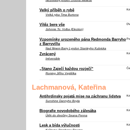
Nesmrtelný příběh
Orsona Wellese
Velký příběh o rybě
Kri
Velká ryba
Tima Burtona
Vítěz bere vše
D
Johnnie To:
Volba
(Election)
Vzpomínky urozeného pána Redmonda Barryho
Po
z Barryvillu
Nad filmem
Barry Lyndon
Stanleyho Kubricka
Zvrácený
Kri
Irréversible
„Stano Zaječí každou rozječí“
Če
Roming
Jiřího Vejdělka
Lachmanová, Kateřina
Antihrdinsky pojatá mise na záchranu lidstva
Kri
Sunshine
Dannyho Boyla
Biografie novodobého zálesáka
Kri
Útěk do divočiny
Seana Penna
Lesk a bída výlučnosti
Kri
Královna
Stephena Frearse