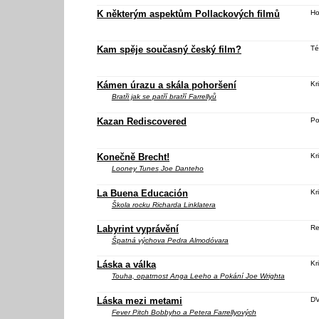
K některým aspektům Pollackových filmů
Ho
Kam spěje současný český film?
Té
Kámen úrazu a skála pohoršení
Kri
Bratři jak se patří
bratří Farrellyů
Kazan Rediscovered
Po
Konečně Brecht!
Kri
Looney Tunes
Joe Danteho
La Buena Educación
Kri
Škola rocku
Richarda Linklatera
Labyrint vyprávění
Re
Špatná výchova
Pedra Almodóvara
Láska a válka
Kri
Touha, opatrnost
Anga Leeho a
Pokání
Joe Wrighta
Láska mezi metami
D
Fever Pitch
Bobbyho a Petera Farrellyových