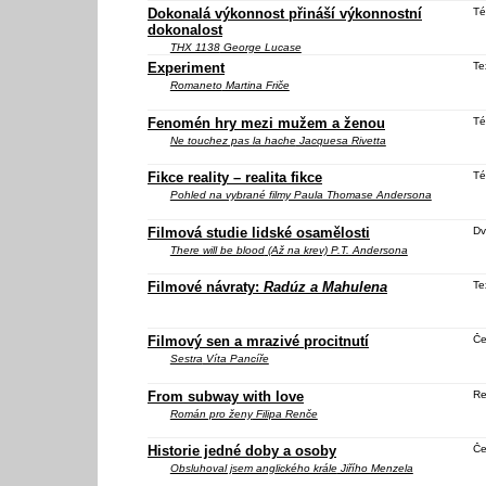
Dokonalá výkonnost přináší výkonnostní
Té
dokonalost
THX 1138
George Lucase
Experiment
Te
Romaneto
Martina Friče
Fenomén hry mezi mužem a ženou
Té
Ne touchez pas la hache
Jacquesa Rivetta
Fikce reality – realita fikce
Té
Pohled na vybrané filmy Paula Thomase Andersona
Filmová studie lidské osamělosti
Dv
There will be blood
(Až na krev) P.T. Andersona
Filmové návraty:
Radúz a Mahulena
Te
Filmový sen a mrazivé procitnutí
Če
Sestra
Víta Pancíře
From subway with love
Re
Román pro ženy
Filipa Renče
Historie jedné doby a osoby
Če
Obsluhoval jsem anglického krále
Jiřího Menzela