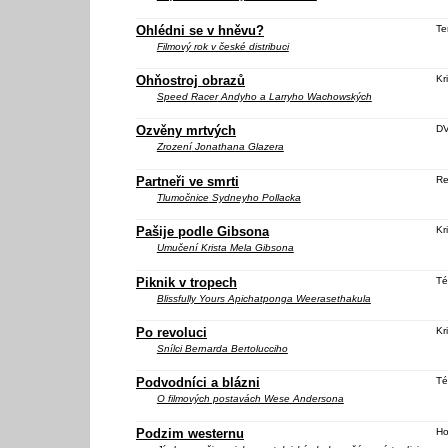
Ohlédni se v hněvu?
Te
Filmový rok v české distribuci
Ohňostroj obrazů
Kri
Speed Racer
Andyho a Larryho Wachowských
Ozvěny mrtvých
D
Zrození
Jonathana Glazera
Partneři ve smrti
Re
Tlumočnice
Sydneyho Pollacka
Pašije podle Gibsona
Kri
Umučení Krista
Mela Gibsona
Piknik v tropech
Té
Blissfully Yours
Apichatponga Weerasethakula
Po revoluci
Kri
Snílci
Bernarda Bertolucciho
Podvodníci a blázni
Té
O filmových postavách Wese Andersona
Podzim westernu
Ho