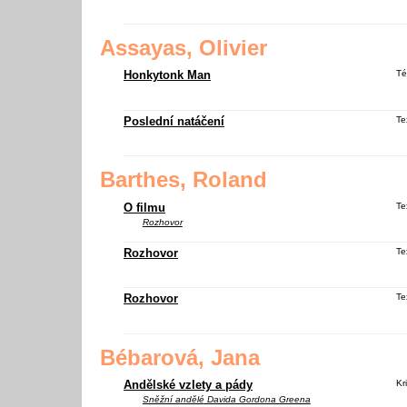
Assayas, Olivier
Honkytonk Man
Té
Poslední natáčení
Te
Barthes, Roland
O filmu
Te
Rozhovor
Rozhovor
Te
Rozhovor
Te
Bébarová, Jana
Andělské vzlety a pády
Kri
Sněžní andělé
Davida Gordona Greena