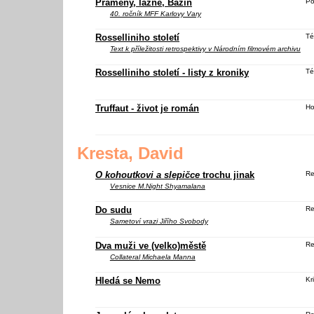
Prameny, lázně, Bazin
Po
40. ročník MFF Karlovy Vary
Rosselliniho století
Té
Text k příležitosti retrospektivy v Národním filmovém archivu
Rosselliniho století - listy z kroniky
Té
Truffaut - život je román
Ho
Kresta, David
O kohoutkovi a slepičce
trochu jinak
Re
Vesnice
M.Night Shyamalana
Do sudu
Re
Sametoví vrazi
Jiřího Svobody
Dva muži ve (velko)městě
Re
Collateral
Michaela Manna
Hledá se Nemo
Kri