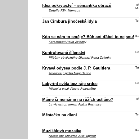
Idea pokrytectví – sémantika obrazů
Té
Mu
Tartuffe
F.W. Murnaua
Jan Cimbura jihočeská idyla
Te
Kdo se nám to směje? Bůh ani ďábel to nejsou!
Kri
Karamazovi
Petra Zelenky
Kontrolované šílenství
Re
Příběhy obyčejného šílenství
Petra Zelenky
Krvavá odysea podle J. P. Gaultiera
Té
Americké psycho
Mary Harron
Labyrint světa bez ráje srdce
Re
Milenci a vrazi
Viktora Polesného
Máme či nemáme na růžích ustláno?
Té
La vie est un roman
Alaina Resnaise
Městečko na dlani
Te
Muzikálová mozaika
Kri
Across the Universe
Julie Taymor