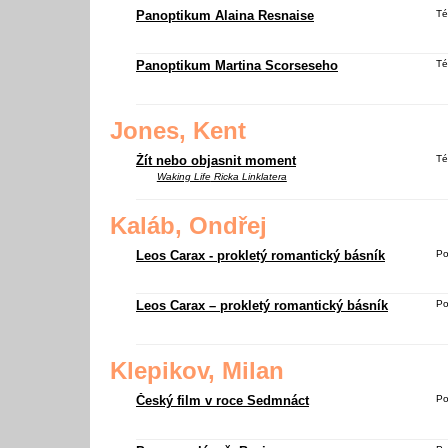
Panoptikum Alaina Resnaise
Té
Panoptikum Martina Scorseseho
Té
Jones, Kent
Žít nebo objasnit moment
Té
Waking Life
Ricka Linklatera
Kaláb, Ondřej
Leos Carax - prokletý romantický básník
Po
Leos Carax – prokletý romantický básník
Po
Klepikov, Milan
Český film v roce Sedmnáct
Po