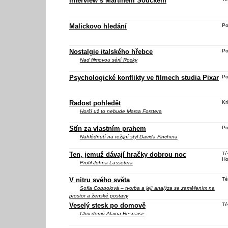
Interview s Martinem Součkem
Malickovo hledání
Po
Nostalgie italského hřebce
Po
Nad filmovou sérií Rocky
Psychologické konflikty ve filmech studia Pixar
Po
Radost pohledět
Kri
Horší už to nebude
Marca Forstera
Stín za vlastním prahem
Po
Nahlédnutí na režijní styl Davida Finchera
Ten, jemuž dávají hračky dobrou noc
Té
Ho
Profil Johna Lassetera
V nitru svého světa
Té
Sofia Coppolová – tvorba a její analýza se zaměřením na
prostor a ženské postavy
Veselý stesk po domově
Té
Chci domů
Alaina Resnaise