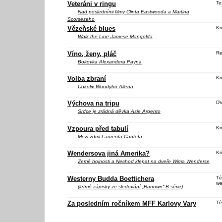
Veteráni v ringu
Te
Nad posledními filmy Clinta Eastwooda a Martina
Scorseseho
Vězeňské blues
Kri
Walk the Line
Jamese Mangolda
Víno, ženy, pláč
Re
Bokovka
Alexandera Payna
Volba zbraní
Kri
Cokoliv
Woodyho Allena
Výchova na tripu
D
Srdce je zrádná děvka
Asie Argento
Vzpoura před tabulí
Kri
Mezi zdmi
Laurenta Canteta
Wendersova jiná Amerika?
Kri
Země hojnosti
a Nechoď klepat na dveře Wima Wenderse
Westerny Budda Boettichera
Té
we
(letmé zápisky ze sledování „Ranown“ B série)
Za posledním ročníkem MFF Karlovy Vary
Té