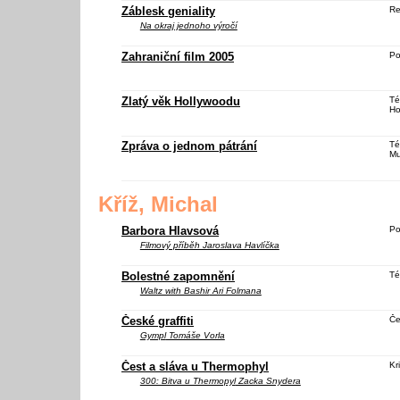
Záblesk geniality
Re
Na okraj jednoho výročí
Zahraniční film 2005
Po
Zlatý věk Hollywoodu
Té
Ho
Zpráva o jednom pátrání
Té
Mu
Kříž, Michal
Barbora Hlavsová
Po
Filmový příběh Jaroslava Havlíčka
Bolestné zapomnění
Té
Waltz with Bashir
Ari Folmana
České graffiti
Če
Gympl
Tomáše Vorla
Čest a sláva u Thermophyl
Kri
300: Bitva u Thermopyl
Zacka Snydera