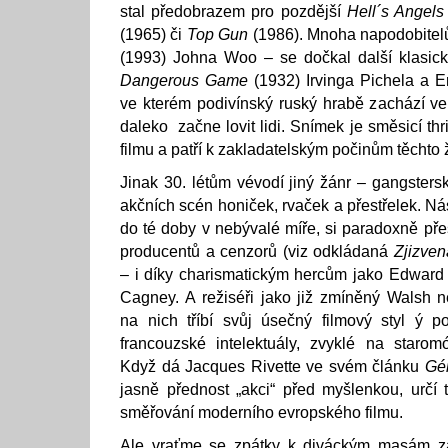
stal předobrazem pro pozdější
Hell´s Angels
(1965) či
Top Gun
(1986). Mnoha napodobitel
(1993) Johna Woo – se dočkal další klasick
Dangerous Game
(1932) Irvinga Pichela a 
ve kterém podivínský ruský hrabě zachází ve
daleko začne lovit lidi. Snímek je směsicí thr
filmu a patří k zakladatelským počinům těchto 
Jinak 30. létům vévodí jiný žánr – gangsters
akčních scén honiček, rvaček a přestřelek. Nás
do té doby v nebývalé míře, si paradoxně př
producentů a cenzorů (viz odkládaná
Zjizven
– i díky charismatickým hercům jako Edward
Cagney. A režiséři jako již zmíněný Walsh
na nich tříbí svůj úsečný filmový styl ý 
francouzské intelektuály, zvyklé na starom
Když dá Jacques Rivette ve svém článku
Gé
jasně přednost „akci“ před myšlenkou, určí t
směřování moderního evropského filmu.
Ale vraťme se zpátky k diváckým masám z