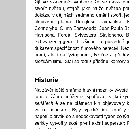
žijí ve vzájemné symbióze že se navzájem
stvořit hvězdu, stejně jako může hvězda po
dokázal v dějinách sedmého umění stvořit je
filmového plátna: Douglese Fairbankse, 
Conneryho, Clinta Eastwooda, Jean-Paula B
Harrisona Forda, Sylvestera Stalloneho, B
Schwarzeneggera. Ti všichni a posledně j
důkazem specifičnosti filmového herectví. Ne
hraní, ale i na fyziognomii, fyzičce a přede
složkám filmu. Star se rodí z příběhu, kamery a
Historie
Na závěr ještě shrňme hlavní mezníky vývoje 
tohoto žánru můžeme spatřovat v krát
seriálech
é se na plátnech kin objevovaly k
velice populární. Byly typické tím končily
napětí, a divák se s nedočkavostí týden co týd
seriály vytvořily také první akční superstar: