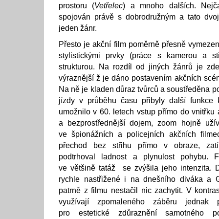
prostoru (
Vetřelec
) a mnoho dalších. Nejča
spojován právě s dobrodružným a tato dvo
jeden žánr.
Přesto je akční film poměrně přesně vymezen
stylistickými prvky (práce s kamerou a stř
strukturou. Na rozdíl od jiných žánrů je zde
výraznější ž je dáno postavením akčních scé
Na ně je kladen důraz tvůrců a soustředěna p
jízdy v průběhu času přibyly další funkce 
umožnilo v 60. letech vstup přímo do vnitřku a
a bezprostřednější dojem, zoom hojně uží
ve špionážních a policejních akčních filme
přechod bez střihu přímo v obraze, zat
podtrhoval ladnost a plynulost pohybu. F
ve většině tatáž se zvýšila jeho intenzita. D
rychle nastřižené i na dnešního diváka a G
patrně z filmu nestačil nic zachytit. V kontra
využívají zpomaleného záběru jednak 
pro estetické zdůraznění samotného poh