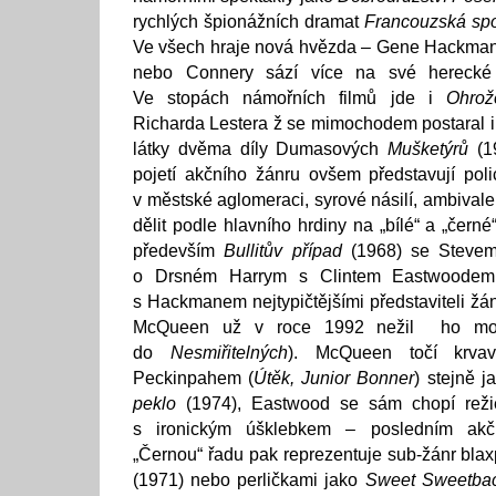
rychlých špionážních dramat
Francouzská spo
Ve všech hraje nová hvězda – Gene Hackman
nebo Connery sází více na své herecké 
Ve stopách námořních filmů jde i
Ohrož
Richarda Lestera ž se mimochodem postaral i
látky dvěma díly Dumasových
Mušketýrů
(19
pojetí akčního žánru ovšem představují polic
v městské aglomeraci, syrové násilí, ambivale
dělit podle hlavního hrdiny na „bílé“ a „černé
především
Bullitův případ
(1968) se Steve
o Drsném Harrym s Clintem Eastwoodem.
s Hackmanem nejtypičtějšími představiteli žá
McQueen už v roce 1992 nežil ho moh
do
Nesmiřitelných
). McQueen točí krv
Peckinpahem (
Útěk, Junior Bonner
) stejně 
peklo
(1974), Eastwood se sám chopí reži
s ironickým úšklebkem – posledním akč
„Černou“ řadu pak reprezentuje sub-žánr blaxp
(1971) nebo perličkami jako
Sweet Sweetba