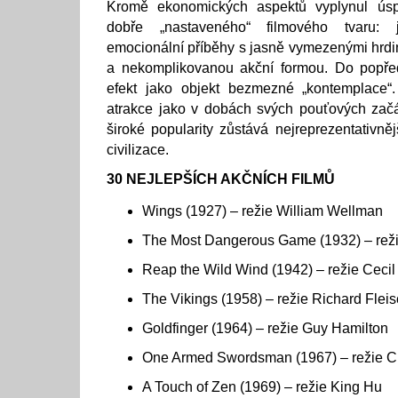
Kromě ekonomických aspektů vyplynul úsp
dobře „nastaveného“ filmového tvaru:
emocionální příběhy s jasně vymezenými hrdi
a nekomplikovanou akční formou. Do popřed
efekt jako objekt bezmezné „kontemplace“
atrakce jako v dobách svých pouťových zač
široké popularity zůstává nejreprezentativ
civilizace.
30 NEJLEPŠÍCH AKČNÍCH FILMŮ
Wings (1927) – režie William Wellman
The Most Dangerous Game (1932) – režie
Reap the Wild Wind (1942) – režie Cecil
The Vikings (1958) – režie Richard Flei
Goldfinger (1964) – režie Guy Hamilton
One Armed Swordsman (1967) – režie 
A Touch of Zen (1969) – režie King Hu