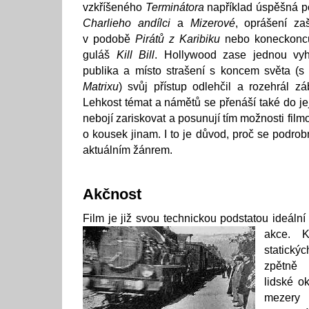
vzkříšeného
Terminátora
například úspěšná p
Charlieho andílci
a
Mizerové
, oprášení za
v podobě
Pirátů z Karibiku
nebo koneckonců
guláš
Kill Bill
. Hollywood zase jednou vyh
publika a místo strašení s koncem světa (s
Matrixu
) svůj přístup odlehčil a rozehrál z
Lehkost témat a námětů se přenáší také do jeji
nebojí zariskovat a posunují tím možnosti fil
o kousek jinam. I to je důvod, proč se podrob
aktuálním žánrem.
Akčnost
Film je již svou technickou podstatou ideální
akce. 
statický
zpětně 
lidské o
mezery