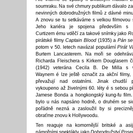
soumraku. Na své chmury publikum dávalo z
nevinných dobrodružných filmů z dávné minulo
A znovu se tu setkáváme s velkou filmovou 
Jeho kariéra je spojena především s 
Curtizem ému vděčí za takové snímky jako
R
pirátské filmy
Captain Blood
(1935) a
Pán se
potom v 50. letech navázal populární
Pirát V
Burtem Lancasterem. Na moři se odehráv
Richarda Fleischera s Kirkem Douglasem 
(1942) veterána Cecila B. De Milla s
Waynem é lze ještě označit za akční filmy,
převažují nad ostatními. Jinak chudší 
vykoupeno až živelnými 60. léty é s sebou 
Jamese Bonda a hongkongský kung-fu film.
bylo u nás napsáno hodně, o druhém se sic
pořádně nezná a zasloužil by si precizně
obraťme znovu k Hollywoodu.
Ten reaguje na komornější britské a asij
námořními spektákly jako
Dobrodružství Pose