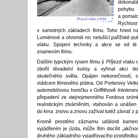
dokonalá
pohybu s
a pomalo
Rychlos
v samotných základech filmu. Toho hned na 
Lumiérové a ohromili nic netušící pařížské 
vlaku
. Spojení techniky a akce se od té 
znamením filmu.
Dalším typickým rysem filmu ý
Příjezd vlaku
o
zbořil divadelní kulisy a vyhnal akci do
skutečného světa. Opájen nekonečností, 
vládcem filmového plátna. Od Porterovy
Velk
automobilovou honičku v Griffithově
Intoleran
přepadení ze stejnojmenného Fordova snímk
realistickým ztvárněním, vtahován a unášen 
do kina znovu a znovu zažíval tutéž závrať z 
Kromě prostého záznamu události kamero
vyjádřením je jízda, může film docílit „akčn
druhého základního vyjadřovacího prostředku: