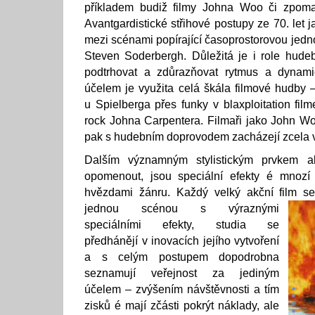
příkladem budiž filmy Johna Woo či zpom
Avantgardistické střihové postupy ze 70. let j
mezi scénami popírající časoprostorovou jedn
Steven Soderbergh. Důležitá je i role hud
podtrhovat a zdůrazňovat rytmus a dynamič
účelem je využita celá škála filmové hudby 
u Spielberga přes funky v blaxploitation fil
rock Johna Carpentera. Filmaři jako John Wo
pak s hudebním doprovodem zacházejí zcela 
Dalším významným stylistickým prvkem a
opomenout, jsou speciální efekty é mnozí
hvězdami žánru. Každý velký akční film s
jednou scénou s výraznými
speciálními efekty, studia se
předhánějí v inovacích jejího vytvoření
a s celým postupem dopodrobna
seznamují veřejnost za jediným
účelem – zvýšením návštěvnosti a tím
zisků é mají zčásti pokrýt náklady, ale