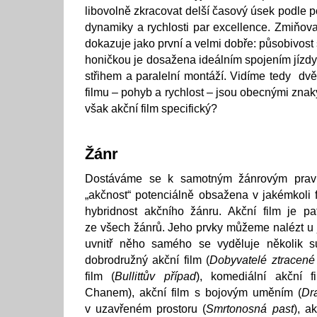
libovolně zkracovat delší časový úsek podle 
dynamiky a rychlosti par excellence. Zmiňova
dokazuje jako první a velmi dobře: působivos
honičkou je dosažena ideálním spojením jíz
střihem a paralelní montáží. Vidíme tedy dvě
filmu – pohyb a rychlost – jsou obecnými znak
však akční film specifický?
Žánr
Dostáváme se k samotným žánrovým pravi
„akčnost“ potenciálně obsažena v jakémkoli f
hybridnost akčního žánru. Akční film je pa
ze všech žánrů. Jeho prvky můžeme nalézt u 
uvnitř něho samého se vyděluje několik s
dobrodružný akční film (
Dobyvatelé ztracené
film (
Bullittův případ
), komediální akční f
Chanem), akční film s bojovým uměním (
Dr
v uzavřeném prostoru (
Smrtonosná past
), a