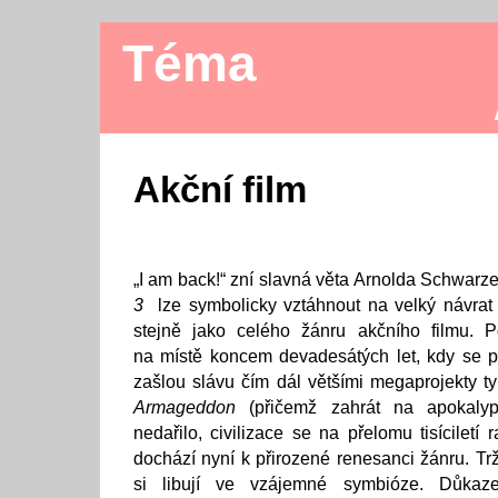
Téma
Akční film
„I am back!“ zní slavná věta Arnolda Schwar
3
lze symbolicky vztáhnout na velký návrat 
stejně jako celého žánru akčního filmu. P
na místě koncem devadesátých let, kdy se pro
zašlou slávu čím dál většími megaprojekty 
Armageddon
(přičemž zahrát na apokalypt
nedařilo, civilizace se na přelomu tisíciletí 
dochází nyní k přirozené renesanci žánru. Tr
si libují ve vzájemné symbióze. Důka