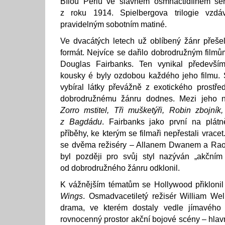
Bílou Perlu ve slavném osmnáctidílném se
z roku 1914. Spielbergova trilogie vzd
pravidelným sobotním matiné.
Ve dvacátých letech už oblíbený žánr přeše
formát. Nejvíce se dařilo dobrodružným filmů
Douglas Fairbanks. Ten vynikal především
kousky é byly ozdobou každého jeho filmu. 
vybíral látky převážně z exotického prostřed
dobrodružnému žánru dodnes. Mezi jeho ne
Zorro mstitel, Tři mušketýři, Robin zbojník,
z Bagdádu
. Fairbanks jako první na plátně
příběhy, ke kterým se filmaři nepřestali vrace
se dvěma režiséry – Allanem Dwanem a Ra
byl později pro svůj styl nazýván „akčním 
od dobrodružného žánru odklonil.
K vážnějším tématům se Hollywood přikloni
Wings
. Osmadvacetiletý režisér William We
drama, ve kterém dostaly vedle jímavého 
rovnocenný prostor akční bojové scény – hlav