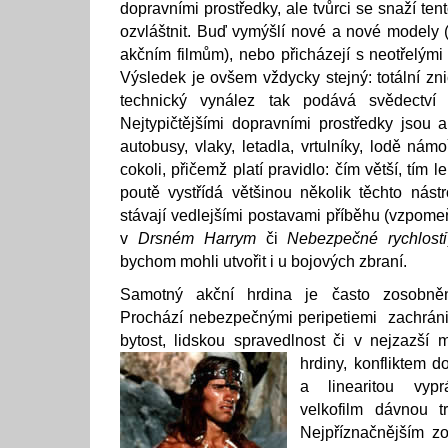
dopravními prostředky, ale tvůrci se snaží te
ozvláštnit. Buď vymýšlí nové a nové modely (t
akčním filmům), nebo přicházejí s neotřelými 
Výsledek je ovšem vždycky stejný: totální zni
technický vynález tak podává svědectví
Nejtypičtějšími dopravními prostředky jsou a
autobusy, vlaky, letadla, vrtulníky, lodě námo
cokoli, přičemž platí pravidlo: čím větší, tím
poutě vystřídá většinou několik těchto nást
stávají vedlejšími postavami příběhu (vzpom
v
Drsném Harrym
či
Nebezpečné rychlosti
bychom mohli utvořit i u bojových zbraní.
Samotný akční hrdina je často zosobněn
Prochází nebezpečnými peripetiemi zachránil
bytost, lidskou spravedlnost či v nejzazší m
hrdiny, konfliktem do
a linearitou vypr
velkofilm dávnou tr
Nejpříznačnějším z