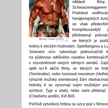
některé fil
Schwarzeneggerem 
Podobné směřová
hongkongských kung-f
se však především
Komplikovanější
představují police
ve kterých je podá
hrdiny k etickým hodnotám. Spielbergova a Lu
Jonesem sice vykresluje jednoznačně k
na půdoryse odlišného narativu kombinující
s rozvolněností raných němých seriálů. Zaj
opět sci-fi akční filmy, ve kterých se hr
(
Terminátor
), nebo hororové monstrum (
Vetřel
výrazně mužsky orientovaný žánr obohacován
hrdinky é se vyrovnají svým mužským pro
rychlost, Tygr a drak
), nebo sami přebírají
(
Charlieho andílci, Kill Bill
).
Pečlivě vytvořený hrdina se úzce pojí s filmovo