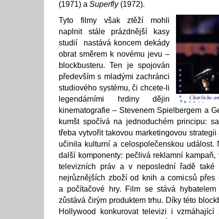
(1971) a
Superfly
(1972).
Tyto filmy však ztěží mohli
naplnit stále prázdnější kasy
studií nastává koncem dekády
obrat směrem k novému jevu –
blockbusteru. Ten je spojován
především s mladými zachránci
studiového systému, či chcete-li
legendárními hrdiny dějin
kinematografie – Stevenem Spielbergem a 
kumšt spočívá na jednoduchém principu: sam
třeba vytvořit takovou marketingovou strategi
učinila kulturní a celospolečenskou událost. 
další komponenty: pečlivá reklamní kampaň, v
televizních práv a v neposlední řadě také 
nejrůznějších zboží od knih a comicsů přes
a počítačové hry. Film se stává hybatele
zůstává čirým produktem trhu. Díky této block
Hollywood konkurovat televizi i vzmáhající 