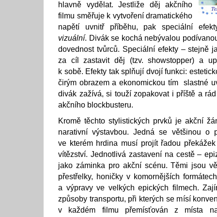
hlavně vydělat. Jestliže děj akčního
filmu směřuje k vytvoření dramatického
napětí uvnitř příběhu, pak speciální efekt
vizuální
. Divák se kochá nebývalou podívano
dovednost tvůrců. Speciální efekty – stejně 
za cíl zastavit děj (tzv. showstopper) a u
k sobě. Efekty tak splňují dvojí funkci: esteti
čirým obrazem a ekonomickou tím slastné uv
divák zažívá, si touží zopakovat i příště a rá
akčního blockbusteru.
Kromě těchto stylistických prvků je akční žán
narativní výstavbou. Jedná se většinou o p
ve kterém hrdina musí projít řadou překáž
vítězství. Jednotlivá zastavení na cestě – ep
jako záminka pro akční scénu. Těmi jsou vě
přestřelky, honičky v komornějších formátech
a výpravy ve velkých epických filmech. Zaj
způsoby transportu, při kterých se mísí konven
v každém filmu přemísťován z místa na 