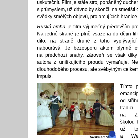
uskutečnit. Film je stále stroj poháněný duche
s průmyslem, už dávno by skončil na smetišti d
svědky smělých objevů, prolamujících hranice
Ruská archa
je film výjimečný především pro
Na jedné straně je plně vsazena do dějin fil
dílo, na straně druhé z toho vyplývající
nabourává. Je bezesporu aktem plynně ev
na předchozí snahy, zároveň se však díky
autora z unifikujícího proudu vymaňuje. 
dlouhodobého procesu, ale svébytným celkem
impuls.
Tímto 
emancip
od stři
tradici
na Zá
školou 
už to
a Wel