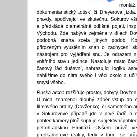
montá
dokumentaristický „otisk“ či Dreyerova jízda
pravdy, spočívající ve skutečnu. Sokurov vš
a předkládá diametrálně odlišné pojetí, insp
Východu. Zde nabývá zejména v dílech Do
podobná snaha zcela jiných podob. Kon
přirozeným vyústěním snah o zachycení sk
nástrojem pro vyjádření snu. Je odrazem niko
vnitřního stavu jedince. Nastoluje místo čas
časový řád duševní, nahrazující logiku asoc
nahlížíme do nitra svého i věcí okolo a uč
smysl všeho.
Ruská archa
rozšiřuje prostor, dobytý Dovže
U nich znamenal dlouhý záběr vstup do o
filmového hrdiny (Dovženko), či samotného au
v Sokurovově případě jde v prvé řadě o o
pohled kamery plně supluje subjektivní pohle
petrohradskou Ermitáží. Ovšem právě v
předkamerové reality, tedy v tom se pr