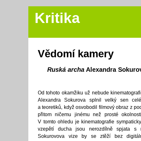
Kritika
Vědomí kamery
Ruská archa
Alexandra Sokuro
Od tohoto okamžiku už nebude kinematografie
Alexandra Sokurova splnil velký sen celé
a teoretiků, když osvobodil filmový obraz z pod
přitom ničemu jinému než prosté okolnosti
V tomto ohledu je kinematografie sympaticky 
vzepětí ducha jsou nerozdílně spjata s 
Sokurovova vize by se ztěží bez digitál