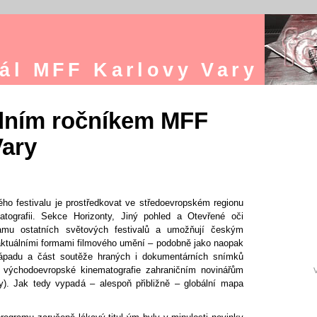
ál MFF Karlovy Vary
dním ročníkem MFF
Vary
ého festivalu je prostředkovat ve středoevropském regionu
tografii. Sekce Horizonty, Jiný pohled a Otevřené oči
ramu ostatních světových festivalů a umožňují českým
ktuálními formami filmového umění – podobně jako naopak
padu a část soutěže hraných i dokumentárních snímků
 z východoevropské kinematografie zahraničním novinářům
V
y). Jak tedy vypadá – alespoň přibližně – globální mapa