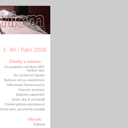
č. 48 / říjen 2008
Články v rubrice:
Za posledním ročníkem MFF
Karlovy Vary
Na východ od Západu
Stylizace versus autentičnost
Dítka bratrů Dardennových
Chercher la femme
Bolestné zapomnění
Zemři, aby tě osvobodili
Prokletí jednoho představení
yhrát nelze, jen prohrát pomaleji
Obsah:
Editorial