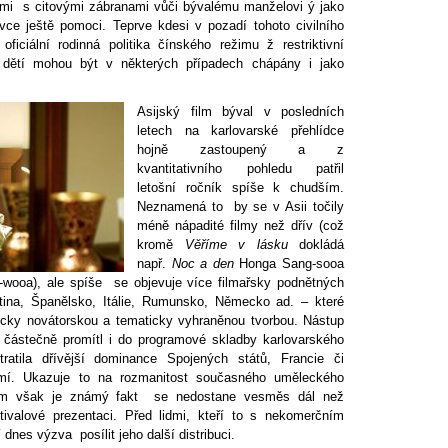
mi s citovými zábranami vůči bývalému manželovi ý jako
vce ještě pomoci. Teprve kdesi v pozadí tohoto civilního
ficiální rodinná politika čínského režimu ž restriktivní
 dětí mohou být v některých případech chápány i jako
Asijský film býval v posledních
letech na karlovarské přehlídce
hojně zastoupený a z
kvantitativního pohledu patřil
letošní ročník spíše k chudším.
Neznamená to by se v Asii točily
méně nápadité filmy než dřív (což
kromě
Věříme v lásku
dokládá
např.
Noc a den
Honga Sang-sooa
wooa), ale spíše se objevuje více filmařsky podnětných
ntina, Španělsko, Itálie, Rumunsko, Německo ad. – které
ticky novátorskou a tematicky vyhraněnou tvorbou. Nástup
e částečně promítl i do programové skladby karlovarského
tratila dřívější dominance Spojených států, Francie či
emí. Ukazuje to na rozmanitost současného uměleckého
tem však je známý fakt se nedostane vesměs dál než
ivalové prezentaci. Před lidmi, kteří to s nekomerčním
 dnes výzva posílit jeho další distribuci.