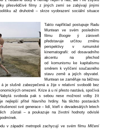
y přesvědčivé filmy z jiných zemí se zabývají jinými
 politiku až druhotně – skrze vyobrazení sociální situace
Takto například postupuje Radu
Muntean ve svém posledním
filmu
Boogie
ý zároveň
představuje určitou změnu
perspektivy v rumunské
kinematografii: od dosavadního
akcentu na přechod
od komunismu ke kapitalismu
směrem k vylíčení současného
stavu země a jejích obyvatel.
Muntean se zaměřuje na běžnou
 á je slušně zabezpečená a žije v relativní svobodě bez
ekonomických omezení. Krize á u ní přesto nastává, spočívá
 Nabytá svoboda pak s sebou nese možnost volby žít
e nejlepší přítel hlavního hrdiny. Na těchto postavách
kušenost své generace – lidí, kteří v devadesátých letech
těch zůstali – a poukazuje na životní hodnoty odvislé
 podmínek.
odu v západní metropoli zachycují ve svém filmu
Mlčení