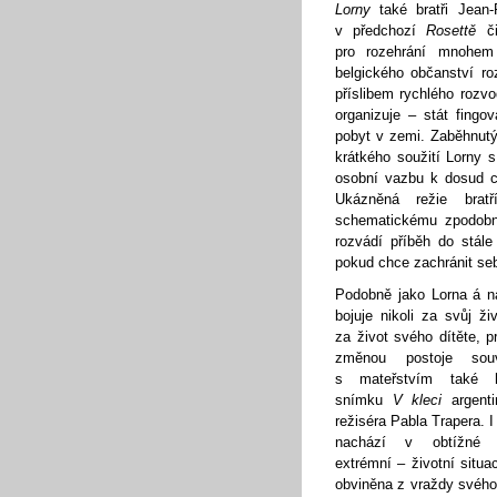
Lorny
také bratři Jean-
v předchozí
Rosettě
č
pro rozehrání mnohem 
belgického občanství r
příslibem rychlého roz
organizuje – stát fingo
pobyt v zemi. Zaběhnutý
krátkého soužití Lorny
osobní vazbu k dosud c
Ukázněná režie brat
schematickému zpodobně
rozvádí příběh do stále
pokud chce zachránit seb
Podobně jako Lorna á 
bojuje nikoli za svůj živ
za život svého dítěte, p
změnou postoje souvi
s mateřstvím také h
snímku
V kleci
argenti
režiséra Pabla Trapera. I
nachází v obtížné
extrémní – životní situac
obviněna z vraždy svého 