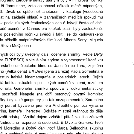
rogramu zaručeně lákavý titul ým byly v minulosti novinky
či Jarmusche, zato obsahoval několik méně nápadných,
ěl. Divák se spíše než anotacemi v katalogu (všeobecně
ovat na základě ohlasů v zahraničních médiích (pokud mu
ak podle různých festivalových cen é bývají často ošidné.
adě ocenění z Cannes pro letošek platí byly zasloužené.
o posledního ročníku svědčí i fakt se do karlovarského
o několik nadprůměrných filmů od Alberta Serry, Miguela
i Steva McQueena.
ných očí byly uvedeny další oceněné snímky: vedle
Delty
a FIPRESCI) á vizuálním stylem a vyhroceností konfliktu
V
ďarského uměleckého filmu od Jancsóa po Tarra, zejména
ho (Velká cena) a
Il Divo
(cena za režii) Paola Sorrentina é
zestup italské kinematografie v posledních letech. Jejich
á kritika aktuálních politických poměrů v zemi, rozdílem
mco síla Garroneho snímku spočívá v dokumentaristicky
prostředí Neapole (na obří betonový obytný komplex
íčky i cynické gangstery jen tak nezapomenete), Sorrentino
ý portrét bývalého premiéra Andreottiho pomocí výrazné
třihu, kameře i herectví. Dokáže mistrně vtáhnout do děje
ořit odstup. Vzniká dojem zvláštní přitažlivosti a zároveň
Andreottiho rozporuplná osobnost.
Il Divo
a
Gomorra
tvoří
i Morettiho a
Dobrý den, noci
Marca Bellocchia skupinu
 děl z nedávné doby é nemají nejen u nás, ale i ve zbytku