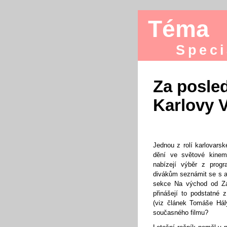
Téma
Speci
Za posle
Karlovy 
Jednou z rolí karlovarsk
dění ve světové kinema
nabízejí výběr z prog
divákům seznámit se s a
sekce Na východ od Zá
přinášejí to podstatné
(viz článek Tomáše Hál
současného filmu?