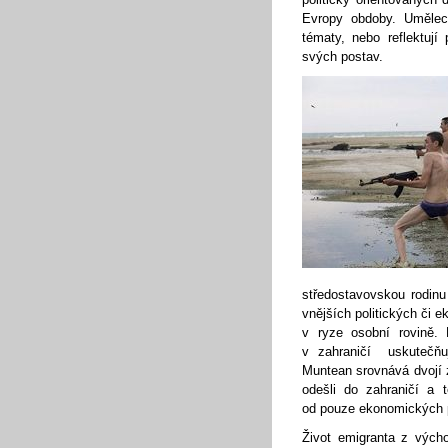
Evropy obdoby. Uměleck
tématy, nebo reflektují
svých postav.
středostavovskou rodinu
vnějších politických či 
v ryze osobní rovině.
v zahraničí uskutečňuj
Muntean srovnává dvojí z
odešli do zahraničí a 
od pouze ekonomických
Život emigranta z vých