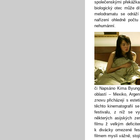
společenskými překážka
biologický otec může dí
melodramatu se odráží o
nařízení ohledně počtu
nehumánní.
či Napsáno Kima Byung-
oblastí – Mexiko, Arge
znovu přicházejí s este
těchto kinematografií s
festivalu, z níž se vy
některých asijských z
filmu ž velkým defici
k divácky omezené fest
filmem myslí vážně, stojí