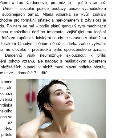
Pierre a Luc Dardennové, pro něž je – ještě více než
i
Dítěti
– sociální pozice postavy pouze východiskem
subtilnějších témat. Mladá Albánka se kvůli získání
ozhodne pro formální sňatek s narkomanem ž závislost je
vodu. Po něm se má – podle plánů gangu ý tyto machinace
vanou manželkou dalšího imigranta, zajišťující mu legální
 řetězec kupčení s lidskými osudy je narušen v okamžiku
 s feťákem Claudym, během něhož si dívka začne vytvářet
izímu člověku – prostředku jejího společenského uznání.
ří Dardennů však neumožňuje sklouznout k příliš
ní tohoto vztahu, ale naopak s realistickým akcentem
 složitějších nuancí, v nichž musí hlavní hrdinka obstát,
e i své – domnělé ? – dítě.
nakonec
ot, ale
rochází
sející
rdinka
nského
 ona se
 – až
i. Byla
přítele