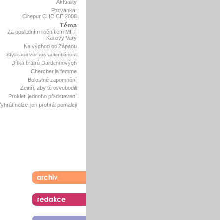
Aktuality
Pozvánka:
Cinepur CHOICE 2008
Téma
Za posledním ročníkem MFF
Karlovy Vary
Na východ od Západu
Stylizace versus autentičnost
Dítka bratrů Dardennových
Chercher la femme
Bolestné zapomnění
Zemři, aby tě osvobodili
Prokletí jednoho představení
yhrát nelze, jen prohrát pomaleji