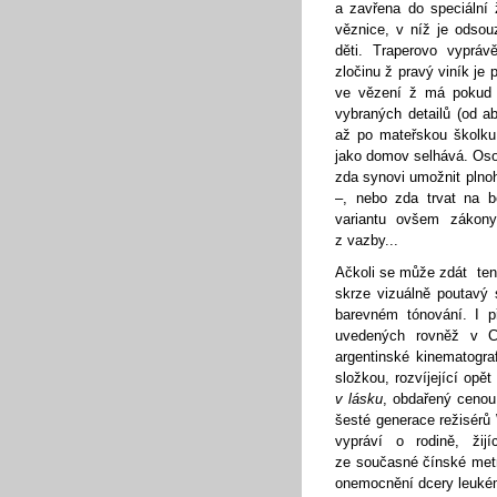
a zavřena do speciální
věznice, v níž je odso
děti. Traperovo vyprá
zločinu ž pravý viník je
ve vězení ž má pokud 
vybraných detailů (od a
až po mateřskou školku
jako domov selhává. Osob
zda synovi umožnit plnoh
–, nebo zda trvat na b
variantu ovšem zákony
z vazby...
Ačkoli se může zdát tent
skrze vizuálně poutavý
barevném tónování. I p
uvedených rovněž v
argentinské kinematogra
složkou, rozvíjející opě
v lásku
, obdařený cenou 
šesté generace režisérů
vypráví o rodině, žij
ze současné čínské metr
onemocnění dcery leukémi