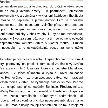
 ženské
uzeným dovoleno žít a vychovávat do určitého věku svoje
vění se odvíjí dvěma směry – k postupnému objasnění
 problematický, a zejména k vykreslení každodenního života
možno co nejvěrněji suplovat domov. Film na množství
bsence otce přes nedostatek volného přirozeného prostoru
 pod ozbrojeným dozorem) ukazuje, v čem toto prostředí
ní drama hrdinky vrcholí ve chvíli, kdy se má rozhodnout,
odnotný život za zdmi věznice – a tím se od něho odloučit
ezprostředním kontaktu dítěte s vlastní matkou. Druhou
 nedovolují a je uskutečnitelná pouze za cenu útěku
o příběh je nosný sám o sobě, Trapero ho navíc zpřítomnil
 styl postavený na precizní kompozici záběru a výrazném
řes absenci filmů Lisandra Alonsa a Lucretie Martelové,
 Cannes
V kleci
důkazem o vysoké úrovni současné
fie. Rovnováhou mezi propracovanou výtvarnou i narativní
t vztah rodiče k dítěti, se vyznačuje čínský snímek
Věříme
za nejlepší scénář na letošním Berlinale. Představitel tzv.
 Wang Xiaoshuai v něm – narozdíl od Dardennů i Trapera –
ící ve zcela normálních, průměrných podmínkách lidí
opole. Těžká zkouška přichází nepozorovaně, skrze náhlé
í. Její matka bojuje za její záchranu ani ne tak s vnějšími