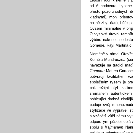
Letošní ročník neměl v p
od Almodóvara, Lynche 
přesto pozoruhodných d
kladnými), mohl orient
na ně zbyl čas), hůře p
Ovšem minimálně v příp
O vysoké úrovni tamníh
výběru nakonec nedostal
Gomese, Rayi Martina č
Nicméně v rámci Otevře
Kornéla Mundruczóa (cen
navazuje na tradici ma
Gomorra
Mattea Garrone
potvrzují kvalitativní v
společným rysem je tvrd
pak režijní styl: zatí
snímaném autentickém 
pohlcující drobné zloděj
buduje svůj mnohoznačn
stylizace ve výpravě, s
a vzápětí vůči němu vytv
odporu ým působí celá 
spolu s
Kajmanem
Nann
politicky orientovaných