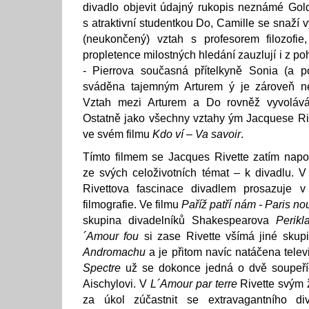
divadlo objevit údajný rukopis neznámé Gol
s atraktivní studentkou Do, Camille se snaží v
(neukončený) vztah s profesorem filozofie
propletence milostných hledání zauzlují i z po
- Pierrova současná přítelkyně Sonia (a po
sváděna tajemným Arturem ý je zároveň ne
Vztah mezi Arturem a Do rovněž vyvolává 
Ostatně jako všechny vztahy ým Jacquese Ri
ve svém filmu
Kdo ví – Va savoir
.
Tímto filmem se Jacques Rivette zatím napo
ze svých celoživotních témat – k divadlu. 
Rivettova fascinace divadlem prosazuje v
filmografie. Ve filmu
Paříž patří nám - Paris no
skupina divadelníků Shakespearova
Perikl
´Amour fou
si zase Rivette všímá jiné skup
Andromachu
a je přitom navíc natáčena tele
Spectre
už se dokonce jedná o dvě soupeříc
Aischylovi. V
L´Amour par terre
Rivette svým 
za úkol zúčastnit se extravagantního diva