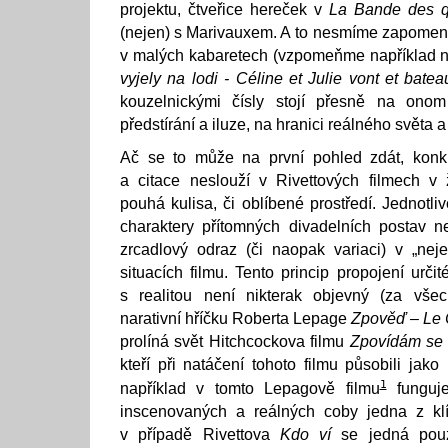
projektu, čtveřice hereček v
La Bande des 
(nejen) s Marivauxem. A to nesmíme zapomeno
v malých kabaretech (vzpomeňme například n
vyjely na lodi - Céline et Julie vont et batea
kouzelnickými čísly stojí přesně na onom
předstírání a iluze, na hranici reálného světa 
Ač se to může na první pohled zdát, konkré
a citace neslouží v Rivettových filmech 
pouhá kulisa, či oblíbené prostředí. Jednotlivé
charaktery přítomných divadelních postav n
zrcadlový odraz (či naopak variaci) v „neje
situacích filmu. Tento princip propojení urč
s realitou není nikterak objevný (za vše
narativní hříčku Roberta Lepage
Zpověď – Le 
prolíná svět Hitchcockova filmu
Zpovídám se
kteří při natáčení tohoto filmu působili jak
1
například v tomto Lepagově filmu
funguje
inscenovaných a reálných coby jedna z klí
v případě Rivettova
Kdo ví
se jedná pou