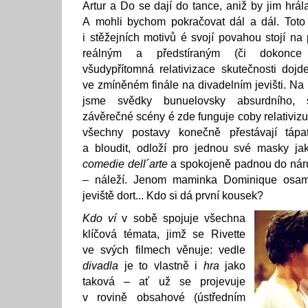
Artur a Do se dají do tance, aniž by jim hrál
A mohli bychom pokračovat dál a dál. Toto 
i stěžejních motivů é svojí povahou stojí na
reálným a předstíraným (či dokonce 
všudypřítomná relativizace skutečnosti doj
ve zmíněném finále na divadelním jevišti. Na m
jsme svědky bunuelovsky absurdního, 
závěrečné scény é zde funguje coby relativizuj
všechny postavy konečně přestávají tápat
a bloudit, odloží pro jednou své masky jak
comedie dell´arte
a spokojeně padnou do náru
– náleží. Jenom maminka Dominique osamo
jeviště dort... Kdo si dá první kousek?
Kdo ví
v sobě spojuje všechna
klíčová témata, jimž se Rivette
ve svých filmech věnuje: vedle
divadla
je to vlastně i
hra
jako
taková – ať už se projevuje
v rovině obsahové (ústředním