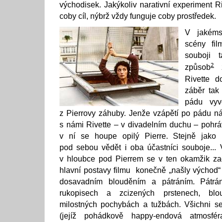
východisek. Jakýkoliv narativní experiment Ri
coby cíl, nýbrž vždy funguje coby prostředek.
V jakéms
scény fil
souboji 
2
způsob
z
Rivette 
záběr tak
pádu vyv
z Pierrovy záhuby. Jenže vzápětí po pádu n
s námi Rivette – v divadelním duchu – pohráv
v ní se houpe opilý Pierre. Stejně jako R
pod sebou vědět i oba účastníci souboje... 
v hloubce pod Pierrem se v ten okamžik z
hlavní postavy filmu konečně „našly východ
dosavadním blouděním a pátráním. Pátrá
rukopisech a zcizených prstenech, blo
milostných pochybách a tužbách. Všichni se 
(jejíž pohádkově happy-endová atmosfé