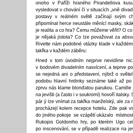
onoho v Paříži hraného Pirandellova ku
vysledovat v chování či v situacích „vně diva
postavy v reálném světě začínají svým c
připomínat herce neustále měnící masky, skáka
je realita a co hra? Čemu můžeme věřit? O c
je nějaká jistota? Co lze považovat za
absol
Rivette nám podobné otázky klade v každém
takřka v každém záběru:
Hned v tom úvodním nejprve nevidíme nic,
v bodovém divadelním nasvícení, a teprve pot
se nejedná ani o představení, nýbrž o svět
podobu hlavní hrdinky seznáme také až po 
zprvu nás klame blonďatou parukou. Camille
na jevišti (a často i v soukromí) hovoří italsky
pár ý lze vnímat za takřka manželský, ale za r
procházejí kolem recepce hotelu. Zde pak v
do jiného pokoje se vzápětí ukázalo místnosti
Rukopis Goldoniho hry, po kterém Ugo cel
po inscenování, se v případě realizace na je