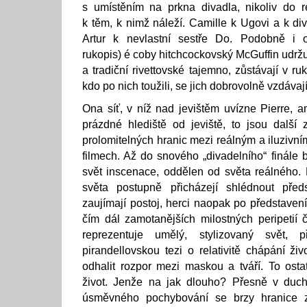
s umístěním na prkna divadla, nikoliv do r
k těm, k nimž náleží. Camille k Ugovi a k div
Artur k nevlastní sestře Do. Podobně i o
rukopis) é coby hitchcockovský McGuffin udržuj
a tradiční rivettovské tajemno, zůstávají v ruk
kdo po nich toužili, se jich dobrovolně vzdáva
Ona síť, v níž nad jevištěm uvízne Pierre, a
prázdné hlediště od jeviště, to jsou další
prolomitelných hranic mezi reálným a iluzivn
filmech. Až do snového „divadelního“ finále byl
svět inscenace, oddělen od světa reálného.
světa postupně přicházejí shlédnout pře
zaujímají postoj, herci naopak po představení
čím dál zamotanějších milostných peripetií č
reprezentuje umělý, stylizovaný svět, 
pirandellovskou tezi o relativitě chápání ži
odhalit rozpor mezi maskou a tváří. To ostat
život. Jenže na jak dlouho? Přesně v duch
úsměvného pochybování se brzy hranice za