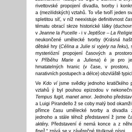
rivettovské propojení divadla, tvorby i konk
a (mezilidských) vztahů. To vše tvoří jeden sv
spletitou síť, v níž neexistuje definitivnost
ča
tématu obrací skrze historické látky (duchov
v
Jeanne la Pucelle
- i v
Jeptišce – La Religi
neukončené umělecké tvorby (
Krásná hašt
dětské hry (
Célina a Julie si vyjely na řeku
),
mysteriózní propojení časových a prostoro
v
Příběhu Marie a Juliena
) é je pro je
hmatatelných hranic (v čase, v prostoru,
narativních postupech a délce) obzvláště typic
Ve
Kdo ví
jsme svědky jednoho kratičkého p
vztahů ý byl pouhou epizodou v nekonečn
Tempus fugit, manet amor
. Jednoho představ
a Luigi Pirandello ž se coby malý bod okamži
přímce času umělecké tvorby a divadla 
jednoho a stále téhož představení ž jsme č
aktéry. Představení é nemá konce a z něho
3
fine
,“ zpívá se v závěrečné titulkové písni... „