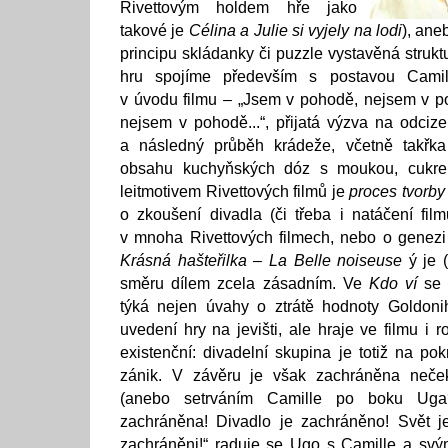
Rivettovým holdem hře jako
takové je
Célina a Julie si vyjely na lodi
), ane
principu skládanky či puzzle vystavěná struk
hru spojíme především s postavou Camille
v úvodu filmu – „Jsem v pohodě, nejsem v p
nejsem v pohodě...“, přijatá výzva na odciz
a následný průběh krádeže, včetně takřka
obsahu kuchyňských dóz s moukou, cukrem 
leitmotivem Rivettových filmů je
proces tvorb
o zkoušení divadla (či třeba i natáčení fil
v mnoha Rivettových filmech, nebo o genezi
Krásná hašteřilka – La Belle noiseuse
ý je (
směru dílem zcela zásadním. Ve
Kdo ví
se 
týká nejen úvahy o ztrátě hodnoty Goldoni
uvedení hry na jevišti, ale hraje ve filmu i r
existenční: divadelní skupina je totiž na pokr
zánik. V závěru je však zachráněna neček
(anebo setrváním Camille po boku Uga
zachráněna! Divadlo je zachráněno! Svět 
zachráněni!“ raduje se Ugo s Camille a svý