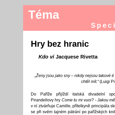
Téma
Speci
Hry bez hranic
Kdo ví
Jacquese Rivetta
„Ženy jsou jako sny – nikdy nejsou takové é 
chtěl mít.“
(Luigi P
Do Paříže přijíždí italská divadelní sp
Pirandellovy hry
Come tu mi vuoi? - Jakou mě
v ní ztvárňuje Camille, přítelkyně principála 
se při svém tajném pátrání po pařížských kni