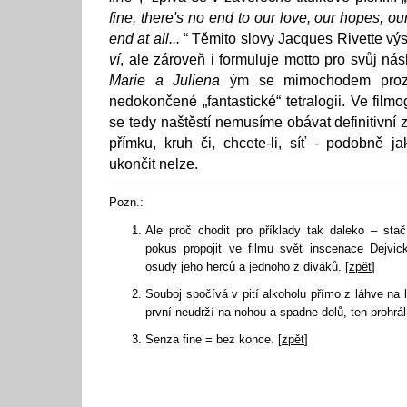
fine, there's no end to our love, our hopes, o
end at all...
“ Těmito slovy Jacques Rivette výs
ví
, ale zároveň i formuluje motto pro svůj ná
Marie a Juliena
ým se mimochodem prozm
nedokončené „fantastické“ tetralogii. Ve filmo
se tedy naštěstí nemusíme obávat definitivní
přímku, kruh či, chcete-li, síť - podobně 
ukončit nelze.
Pozn.:
Ale proč chodit pro příklady tak daleko – sta
pokus propojit ve filmu svět inscenace Dejvi
osudy jeho herců a jednoho z diváků. [
zpět
]
Souboj spočívá v pití alkoholu přímo z láhve na 
první neudrží na nohou a spadne dolů, ten prohrál.
Senza fine = bez konce. [
zpět
]