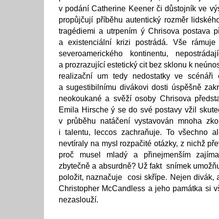
v podání Catherine Keener či důstojník ve v
propůjčují příběhu autentický rozměr lidskéh
tragédiemi a utrpením ý Chrisova postava př
a existenciální krizi postrádá. Vše rámuje 
severoamerického kontinentu, nepostráda
a prozrazující estetický cit bez sklonu k neún
realizační um tedy nedostatky ve scénáři o
a sugestibilnímu divákovi dosti úspěšně zak
neokoukané a svěží osoby Chrisova předsta
Emila Hirsche ý se do své postavy vžil skute
v průběhu natáčení vystavován mnoha zkou
i talentu, leccos zachraňuje. To všechno 
nevtíraly na mysl rozpačité otázky, z nichž př
proč musel mladý a přinejmenším zajíma
zbytečně a absurdně? Už fakt snímek umožňuj
položit, naznačuje cosi skřípe. Nejen divák,
Christopher McCandless a jeho památka si v
nezaslouží.