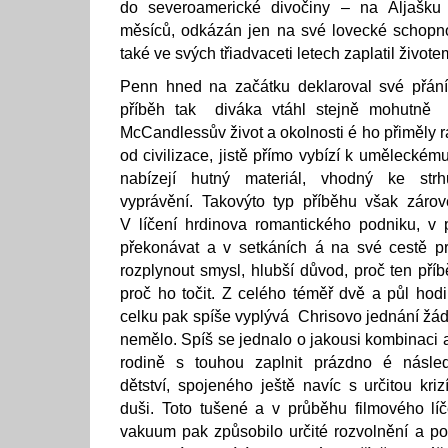
do severoamerické divočiny – na Aljašku 
měsíců, odkázán jen na své lovecké schopno
také ve svých třiadvaceti letech zaplatil živote
Penn hned na začátku deklaroval své přání 
příběh tak diváka vtáhl stejně mohutně j
McCandlessův život a okolnosti é ho přiměly r
od civilizace, jistě přímo vybízí k umělecké
nabízejí hutný materiál, vhodný ke strhu
vyprávění. Takovýto typ příběhu však zárove
V líčení hrdinova romantického podniku, v 
překonávat a v setkáních á na své cestě p
rozplynout smysl, hlubší důvod, proč ten příb
proč ho točit. Z celého téměř dvě a půl hodi
celku pak spíše vyplývá Chrisovo jednání žád
nemělo. Spíš se jednalo o jakousi kombinaci ak
rodině s touhou zaplnit prázdno é násle
dětství, spojeného ještě navíc s určitou krizí
duši. Toto tušené a v průběhu filmového lí
vakuum pak způsobilo určité rozvolnění a po