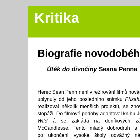
Kritika
Biografie novodobéh
Útěk do divočiny
Seana Penna
Herec Sean Penn není v režírování filmů nová
uplynuly od jeho posledního snímku
Přísah
realizoval několik menších projektů, se zno
stopáži. Do filmové podoby adaptoval knihu
Wild
á se zakládá na deníkových zápi
McCandlesse. Tento mladý dobrodruh a 
po ukončení vysoké školy odvážný n