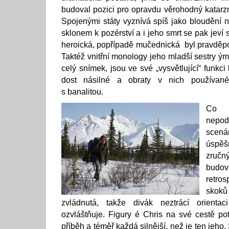
budoval pozici pro opravdu věrohodný katarzn
Spojenými státy vyznívá spíš jako bloudění 
sklonem k pozérství a i jeho smrt se pak jeví 
heroická, popřípadě mučednická byl pravděp
Taktéž vnitřní monology jeho mladší sestry ým
celý snímek, jsou ve své „vysvětlující“ funkci 
dost násilné a obraty v nich používan
s banalitou.
Co 
nepod
scená
úspě
zručn
bud
retro
sko
zvládnutá, takže divák neztrácí orienta
ozvláštňuje. Figury é Chris na své cestě po
příběh a téměř každá silnější, než je ten jeho