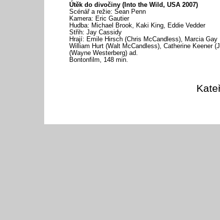
Útěk do divočiny (Into the Wild, USA 2007)
Scénář a režie: Sean Penn
Kamera: Eric Gautier
Hudba: Michael Brook, Kaki King, Eddie Vedder
Střih: Jay Cassidy
Hrají: Emile Hirsch (Chris McCandless), Marcia Gay 
William Hurt (Walt McCandless), Catherine Keener (
(Wayne Westerberg) ad.
Bontonfilm, 148 min.
Kate