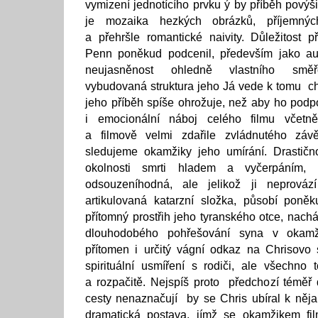
vymizení jednotícího prvku ý by příběh povýši
je mozaika hezkých obrázků, příjemný
a přehršle romantické naivity. Důležitost př
Penn poněkud podcenil, především jako au
neujasněnost ohledně vlastního směřo
vybudovaná struktura jeho Já vede k tomu ch
jeho příběh spíše ohrožuje, než aby ho podpo
i emocionální náboj celého filmu včetně
a filmově velmi zdařile zvládnutého záv
sledujeme okamžiky jeho umírání. Drastično
okolnosti smrti hladem a vyčerpáním
odsouzeníhodná, ale jelikož ji neprováz
artikulovaná katarzní složka, působí poně
přítomný prostřih jeho tyranského otce, nach
dlouhodobého pohřešování syna v okamž
přítomen i určitý vágní odkaz na Chrisovo 
spirituální usmíření s rodiči, ale všechno
a rozpačitě. Nejspíš proto předchozí téměř 
cesty nenaznačují by se Chris ubíral k nějak
dramatická postava, jímž se okamžikem fi