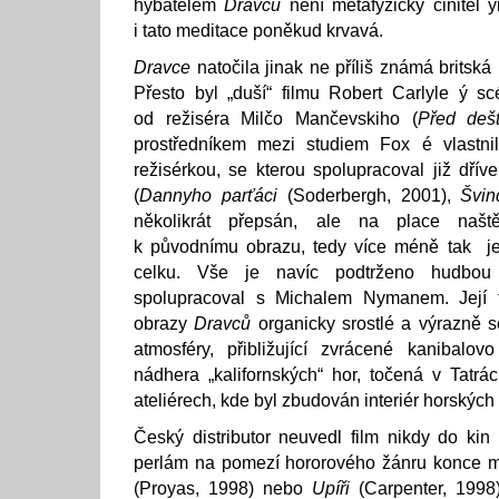
hybatelem
Dravců
není metafyzický činitel 
i tato meditace poněkud krvavá.
Dravce
natočila jinak ne příliš známá britská 
Přesto byl „duší“ filmu Robert Carlyle ý sc
od režiséra Milčo Mančevskiho (
Před deš
prostředníkem mezi studiem Fox é vlastni
režisérkou, se kterou spolupracoval již dřív
(
Dannyho parťáci
(Soderbergh, 2001),
Švind
několikrát přepsán, ale na place naště
k původnímu obrazu, tedy více méně tak j
celku. Vše je navíc podtrženo hudbo
spolupracoval s Michalem Nymanem. Její t
obrazy
Dravců
organicky srostlé a výrazně s
atmosféry, přibližující zvrácené kanibalov
nádhera „kalifornských“ hor, točená v Tatr
ateliérech, kde byl zbudován interiér horských
Český distributor neuvedl film nikdy do kin 
perlám na pomezí hororového žánru konce m
(Proyas, 1998) nebo
Upíři
(Carpenter, 1998)