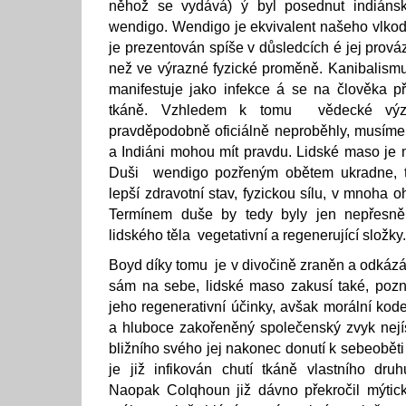
něhož se vydává) ý byl posednut indiáns
wendigo. Wendigo je ekvivalent našeho vlkodl
je prezentován spíše v důsledcích é jej prováz
než ve výrazné fyzické proměně. Kanibalism
manifestuje jako infekce á se na člověka p
tkáně. Vzhledem k tomu vědecké výz
pravděpodobně oficiálně neproběhly, musíme s
a Indiáni mohou mít pravdu. Lidské maso je 
Duši wendigo pozřeným obětem ukradne, tot
lepší zdravotní stav, fyzickou sílu, v mnoha o
Termínem duše by tedy byly jen nepřesn
lidského těla vegetativní a regenerující složky.
Boyd díky tomu je v divočině zraněn a odkáz
sám na sebe, lidské maso zakusí také, poz
jeho regenerativní účinky, avšak morální kod
a hluboce zakořeněný společenský zvyk nejí
bližního svého jej nakonec donutí k sebeoběti
je již infikován chutí tkáně vlastního druh
Naopak Colqhoun již dávno překročil mýtic