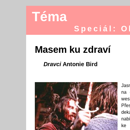
Téma
Speciál: 
Masem ku zdraví
Dravci
Antonie Bird
Ja
na 
west
Pře
de
nab
ke