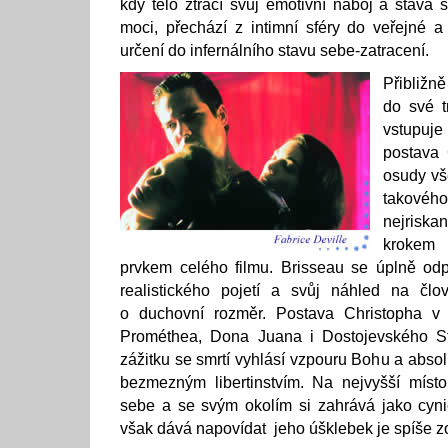
kdy tělo ztrácí svůj emotivní náboj a stává
moci, přechází z intimní sféry do veřejné 
určení do infernálního stavu sebe-zatracení.
Přibližně
do své t
vstupu
postava 
osudy vš
takového
nejriska
krokem
prvkem celého filmu. Brisseau se úplně od
realistického pojetí a svůj náhled na člo
o duchovní rozměr. Postava Christopha v
Prométhea, Dona Juana i Dostojevského S
zážitku se smrtí vyhlásí vzpouru Bohu a abso
bezmezným libertinstvím. Na nejvyšší místo
sebe a se svým okolím si zahrává jako cyni
však dává napovídat jeho úšklebek je spíše z