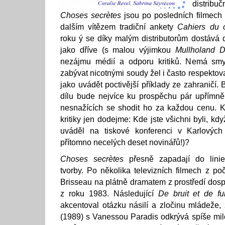
distribu
Choses secrètes
jsou po posledních filmech
dalším vítězem tradiční ankety
Cahiers du 
roku ý se díky malým distributorům dostává d
jako dříve (s malou výjimkou
Mullholand D
nezájmu médií a odporu kritiků. Nemá smy
zabývat nicotnými soudy žel i často respektova
jako uvádět poctivější příklady ze zahraničí
dílu bude nejvíce ku prospěchu pár upřím
nesnažících se shodit ho za každou cenu. K 
kritiky jen dodejme: Kde jste všichni byli, kd
uváděl na tiskové konferenci v Karlových
přítomno necelých deset novinářů!)?
Choses secrètes
přesně zapadají do linie
tvorby. Po několika televizních filmech z po
Brisseau na plátně dramatem z prostředí dosp
z roku 1983. Následující
De bruit et de fu
akcentoval otázku násilí a zločinu mládeže,
(1989) s Vanessou Paradis odkrývá spíše mil