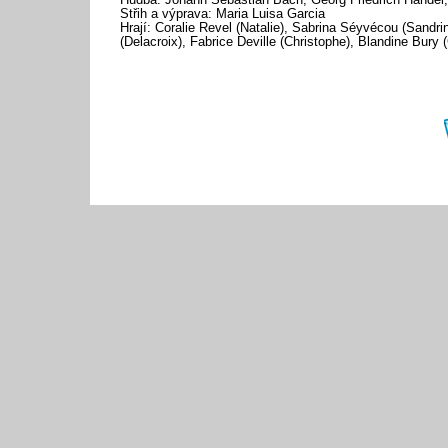
Hudba: Johann Sebastian Bach, Georg Friedrich Händel, 
Střih a výprava: Maria Luisa Garcia
Hrají: Coralie Revel (Natalie), Sabrina Séyvécou (Sandr
(Delacroix), Fabrice Deville (Christophe), Blandine Bury (