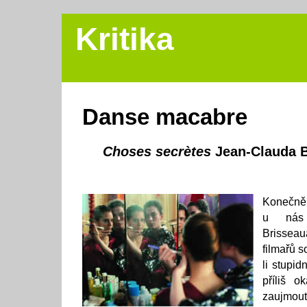
Kritika
Danse macabre
Choses secrètes
Jean-Clauda B
Konečně
u nás 
Brisseau
filmařů 
li stupid
příliš o
zaujmo