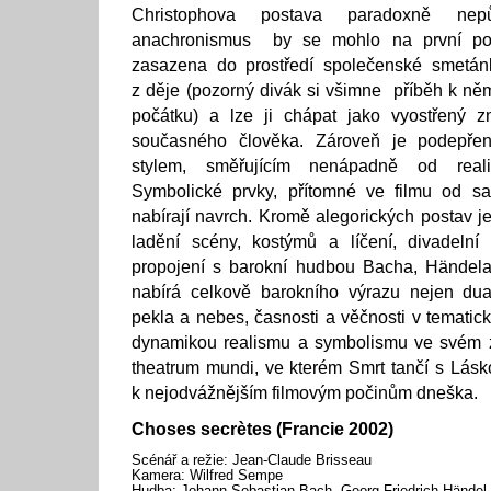
Christophova postava paradoxně nep
anachronismus by se mohlo na první poh
zasazena do prostředí společenské smetán
z děje (pozorný divák si všimne příběh k n
počátku) a lze ji chápat jako vyostřený 
současného člověka. Zároveň je podepře
stylem, směřujícím nenápadně od real
Symbolické prvky, přítomné ve filmu od s
nabírají navrch. Kromě alegorických postav j
ladění scény, kostýmů a líčení, divadelní
propojení s barokní hudbou Bacha, Händela 
nabírá celkově barokního výrazu nejen du
pekla a nebes, časnosti a věčnosti v tematické
dynamikou realismu a symbolismu ve svém z
theatrum mundi, ve kterém Smrt tančí s Lásk
k nejodvážnějším filmovým počinům dneška.
Choses secrètes (Francie 2002)
Scénář a režie: Jean-Claude Brisseau
Kamera: Wilfred Sempe