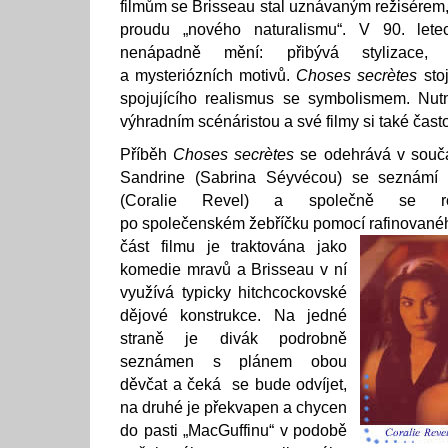
filmům se Brisseau stal uznávaným režisérem, 
proudu „nového naturalismu“. V 90. let
nenápadně mění: přibývá stylizace, 
a mysteriózních motivů.
Choses secrètes
stoj
spojujícího realismus se symbolismem. Nu
výhradním scénáristou a své filmy si také čast
Příběh
Choses secrètes
se odehrává v souč
Sandrine (Sabrina Séyvécou) se seznámí s
(Coralie Revel) a společně se ro
po společenském žebříčku pomocí rafinované
část filmu je traktována jako
komedie mravů a Brisseau v ní
využívá typicky hitchcockovské
dějové konstrukce. Na jedné
straně je divák podrobně
seznámen s plánem obou
děvčat a čeká se bude odvíjet,
na druhé je překvapen a chycen
do pasti „MacGuffinu“ v podobě