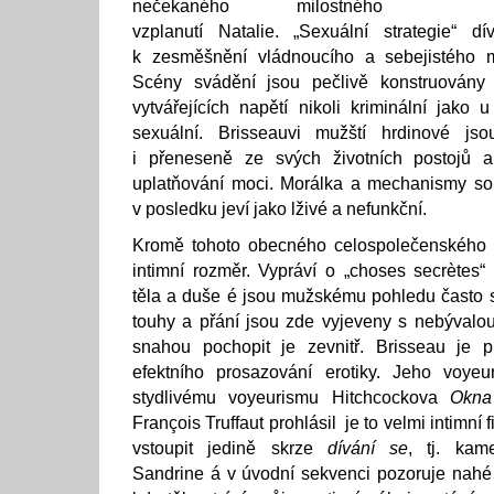
nečekaného milostného
vzplanutí Natalie. „Sexuální strategie“ dí
k zesměšnění vládnoucího a sebejistého m
Scény svádění jsou pečlivě konstruovány 
vytvářejících napětí nikoli kriminální jako 
sexuální. Brisseauvi mužští hrdinové jso
i přeneseně ze svých životních postojů
uplatňování moci. Morálka a mechanismy so
v posledku jeví jako lživé a nefunkční.
Kromě tohoto obecného celospolečenského za
intimní rozměr. Vypráví o „choses secrètes“
těla a duše é jsou mužskému pohledu často s
touhy a přání jsou zde vyjeveny s nebývalo
snahou pochopit je zevnitř. Brisseau je pr
efektního prosazování erotiky. Jeho voyeu
stydlivému voyeurismu Hitchcockova
Okna
François Truffaut prohlásil je to velmi intimní f
vstoupit jedině skrze
dívání se
, tj. kam
Sandrine á v úvodní sekvenci pozoruje nahé t