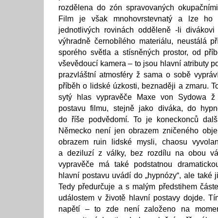
rozdělena do zón spravovaných okupačními
Film je však mnohovrstevnatý a lze ho
jednotlivých rovinách odděleně -li divákovi 
výhradně černobílého materiálu, neustálá př
sporého světla a stísněných prostor, od př
vševědoucí kamera – to jsou hlavní atributy po
prazvláštní atmosféry ž sama o sobě vypráv
příběh o lidské úzkosti, beznaději a zmaru.
sytý hlas vypravěče Maxe von Sydowa ž 
postavu filmu, stejně jako diváka, do hypn
do říše podvědomí. To je koneckonců dalš
Německo není jen obrazem zničeného objekt
obrazem ruin lidské mysli, chaosu vyvolan
a deziluzí z války, bez rozdílu na obou vá
vypravěče má také podstatnou dramaticko
hlavní postavu uvádí do „hypnózy“, ale také 
Tedy předurčuje a s malým předstihem částe
událostem v životě hlavní postavy dojde. T
napětí – to zde není založeno na momen