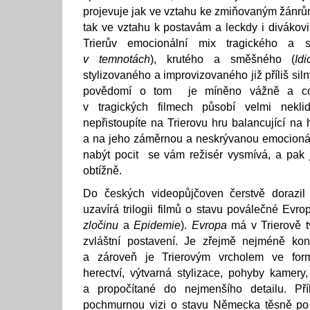
projevuje jak ve vztahu ke zmiňovaným žánrům 
tak ve vztahu k postavám a leckdy i divákov
Trierův emocionální mix tragického a s
v temnotách
), krutého a směšného (
Idi
stylizovaného a improvizovaného již příliš sil
povědomí o tom je míněno vážně a co 
v tragických filmech působí velmi nekl
nepřistoupíte na Trierovu hru balancující na 
a na jeho záměrnou a neskrývanou emocionál
nabýt pocit se vám režisér vysmívá, a pak j
obtížně.
Do českých videopůjčoven čerstvě dorazil
uzavírá trilogii filmů o stavu poválečné Evro
zločinu
a
Epidemie
).
Evropa
má v Trierově 
zvláštní postavení. Je zřejmě nejméně kont
a zároveň je Trierovým vrcholem ve formá
herectví, výtvarná stylizace, pohyby kamery
a propočítané do nejmenšího detailu. Př
pochmurnou vizi o stavu Německa těsně po