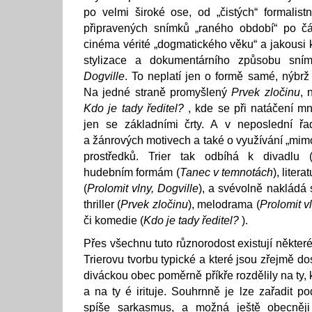
po velmi široké ose, od „čistých“ formalis
připravených snímků „raného období“ po č
cinéma vérité „dogmatického věku“ a jakousi 
stylizace a dokumentárního způsobu sním
Dogville
. To neplatí jen o formě samé, nýbrž 
Na jedné straně promyšlený
Prvek zločinu
, 
Kdo je tady ředitel?
, kde se při natáčení m
jen se základními črty. A v neposlední řa
a žánrových motivech a také o využívání „mim
prostředků. Trier tak odbíhá k divadlu 
hudebním formám (
Tanec v temnotách
), liter
(
Prolomit vlny, Dogville
), a svévolně nakládá 
thriller (
Prvek zločinu
), melodrama (
Prolomit v
či komedie (
Kdo je tady ředitel?
).
Přes všechnu tuto různorodost existují některé
Trierovu tvorbu typické a které jsou zřejmě d
diváckou obec poměrně příkře rozdělily na ty, 
a na ty é irituje. Souhrnně je lze zařadit po
spíše sarkasmus, a možná ještě obecněj