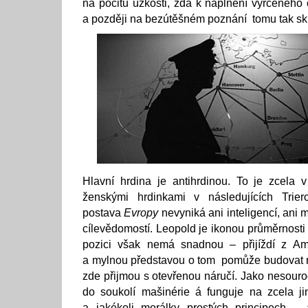
na pocitu úzkosti, zda k naplnění vyřčeného
a později na bezútěšném poznání tomu tak sk
Hlavní hrdina je antihrdinou. To je zcela v
ženskými hrdinkami v následujících Trier
postava
Evropy
nevyniká ani inteligencí, ani 
cílevědomostí. Leopold je ikonou průměrnosti
pozici však nemá snadnou – přijíždí z Am
a mylnou představou o tom pomůže budovat
zde přijmou s otevřenou náručí. Jako nesouro
do soukolí mašinérie á funguje na zcela ji
a jakékoli morálky prostých principech –