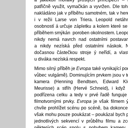
patřičně využit, vymačkán a vyvržen. Dle toh
nakládáno jak v příběhu samotném, tak v her
i v režii Larse von Triera. Leopold netáh
osobností á určuje zápletku a kolem které se
příběhem smýkán poroben okolnostem. Leopol
nikdy nemá navrch nad ostatními postavam
a nikdy nezíská před ostatními náskok. 
dočasnou částečkou stroje ý neřídí, a vlas
u diváka nezíská respekt.
Mimo silný příběh je
Evropa
také vynikající p
vůbec vulgárně). Dominujícím prvkem jsou v t
kamera (Henning Bendtsen, Edward Klo
Meurisse) a střih (Hervé Schneid), i když i
podřízena celku a tedy v prvé řadě funguje
filmotvornými prvky.
Evropa
je však filmem 
chvíle prohlížet scénu po scéně, ba dokonc
však mohu pouze poukázat – poukázal bych p
jednotlivých sekvencí v průběhu filmu a zce
některých scén spolu s pohybem kamery 