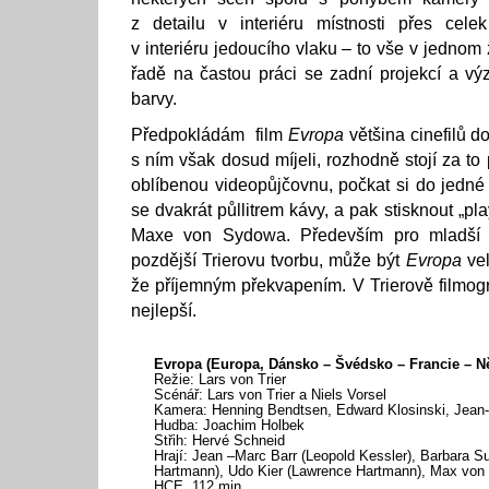
z detailu v interiéru místnosti přes celek
v interiéru jedoucího vlaku – to vše v jednom
řadě na častou práci se zadní projekcí a v
barvy.
Předpokládám film
Evropa
většina cinefilů d
s ním však dosud míjeli, rozhodně stojí za to
oblíbenou videopůjčovnu, počkat si do jedné
se dvakrát půllitrem kávy, a pak stisknout „pl
Maxe von Sydowa. Především pro mladší r
pozdější Trierovu tvorbu, může být
Evropa
vel
že příjemným překvapením. V Trierově filmogra
nejlepší.
Evropa (Europa, Dánsko – Švédsko – Francie – 
Režie: Lars von Trier
Scénář: Lars von Trier a Niels Vorsel
Kamera: Henning Bendtsen, Edward Klosinski, Jean
Hudba: Joachim Holbek
Střih: Hervé Schneid
Hrají: Jean –Marc Barr (Leopold Kessler), Barbara S
Hartmann), Udo Kier (Lawrence Hartmann), Max von
HCE, 112 min.