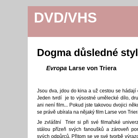
DVD/VHS
Dogma důsledné styl
Evropa
Larse von Triera
Jsou dva, jdou do kina a už cestou se hádají o
Jeden tvrdí je to výsostné umělecké dílo, dr
ani není film... Pokud jste takovou dvojici n
se právě ubírala na nějaký film Larse von Trier
Je zvláštní Trier si při své filmařské unive
stálou přízeň svých fanoušků a zároveň po
svých odpůrců. Přitom se ve své tvorbě výraz