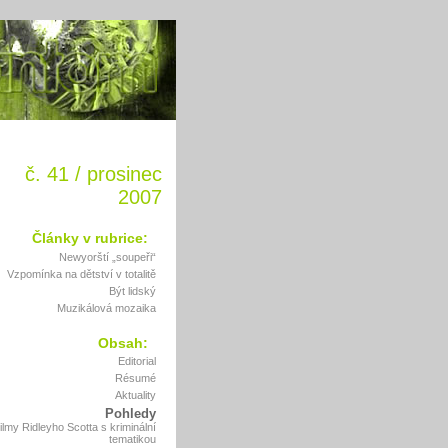
č. 41 / prosinec
2007
Články v rubrice:
Newyorští „soupeři“
Vzpomínka na dětství v totalitě
Být lidský
Muzikálová mozaika
Obsah:
Editorial
Résumé
Aktuality
Pohledy
ilmy Ridleyho Scotta s kriminální
tematikou