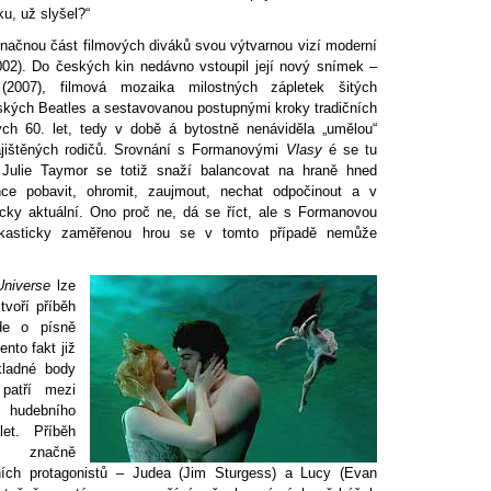
ku, už slyšel?“
značnou část filmových diváků svou výtvarnou vizí moderní
02). Do českých kin nedávno vstoupil její nový snímek –
2007), filmová mozaika milostných zápletek šitých
tských Beatles a sestavovanou postupnými kroky tradičních
ých 60. let, tedy v době á bytostně nenáviděla „umělou“
zajištěných rodičů. Srovnání s Formanovými
Vlasy
é se tu
 Julie Taymor se totiž snaží balancovat na hraně hned
ce pobavit, ohromit, zaujmout, nechat odpočinout a v
ticky aktuální. Ono proč ne, dá se říct, ale s Formanovou
rkasticky zaměřenou hrou se v tomto případě nemůže
Universe
lze
voří příběh
de o písně
ento fakt již
kladné body
patří mezi
 hudebního
let. Příběh
ií značně
ních protagonistů – Judea (Jim Sturgess) a Lucy (Evan