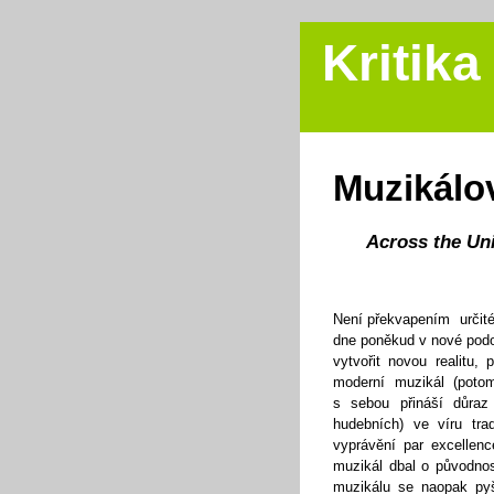
Kritika
Muzikálo
Across the Un
Není překvapením určité
dne poněkud v nové podob
vytvořit novou realitu,
moderní muzikál (poto
s sebou přináší důraz
hudebních) ve víru tr
vyprávění par excellenc
muzikál dbal o původno
muzikálu se naopak py