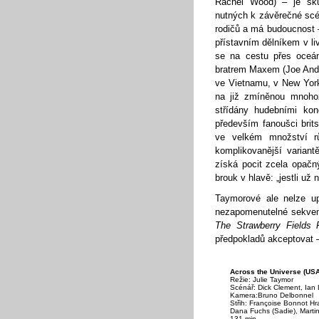
Rachel Wood) – je sku
nutných k závěrečné scé
rodičů a má budoucnost –
přístavním dělníkem v l
se na cestu přes oceá
bratrem Maxem (Joe Ander
ve Vietnamu, v New Yor
na již zmíněnou mnohoz
střídány hudebními kon
především fanoušci brit
ve velkém množství r
komplikovanější varian
získá pocit zcela opačn
brouk v hlavě: „jestli už
Taymorové ale nelze upř
nezapomenutelné sekvenc
The Strawberry Fields 
předpokladů akceptovat –
Across the Universe (US
Režie: Julie Taymor
Scénář: Dick Clement, Ian 
Kamera:Bruno Delbonnel
Střih: Françoise Bonnot Hr
Dana Fuchs (Sadie), Martin 
131 min.