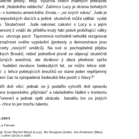
tečně prostý, resp. využívá všech známých překážek
ně „hlubokého oddechu“. Zatímco Lucy je dcerou bohatých
 v kontextu amerického života – „ve svých rukou“, Jude je
iverpoolských docích a jediné skutečně může udělat vydat
n. Skutečnost Jude nakonec zakotví s Lucy a s jejím
son) ž vnáší do příběhu krutý fakt právě probíhající války
ku utvrzuje pocit Taymorová rozhodně nehodlá rezignovat
načnost svého vyprávění (protesty a demonstrace jsou
certy „nových“ umělců). Na své si pochopitelně přijdou
ských Brouků, neboť jednotlivé písně se objevují skutečně
ůzných aranžmá, ale divákovi ý dává přednost spíše
tě hudební revoluce šedesátých let, se může lehce stát
ý: z lehce poletujících broučků se stane jeden nepříjemný
 není čas ta zpropadená šedesátá léta pustit z hlavy?“
ít dvě věci: jednak se ji podařilo vytvořit dvě opravdu
e (vojenského „přijímání“ a následného řádění v kontextu
Forever
) a jednak opět ukázala banalitu lze za jistých
 chce to jen trochu talentu.
A 2007)
La Frenais
ají: Evan Rachel Wood (Lucy), Jim Sturgess (Jude), Joe Anderson (Max),
Luther (JoJo) a další.