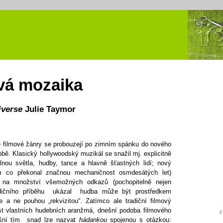
vá mozaika
iverse
Julie Taymor
 filmové žánry se probouzejí po zimním spánku do nového
ě. Klasický hollywoodský muzikál se snažil mj. explicitně
 plnou světla, hudby, tance a hlavně šťastných lidí; nový
m co překonal značnou mechaničnost osmdesátých let)
 na množství všemožných odkazů (pochopitelně nejen
adičního příběhu ukázal hudba může být prostředkem
e a ne pouhou „rekvizitou“. Zatímco ale tradiční filmový
st vlastních hudebních aranžmá, dnešní podoba filmového
F
šní tím snad lze nazvat
hádankou
spojenou s otázkou: