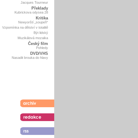
Jacques Tourneur
Překlady
Kubrickova odysea 28
Kritika
Newyorští „soupeři“
Vzpomínka na dětství v totalitě
Být lidský
Muzikálová mozaika
Český film
Pohledy
DVD/VHS
Nasadit brouka do hlavy