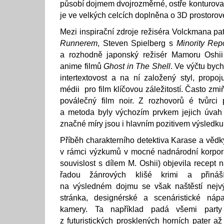
působí dojmem dvojrozměrné, ostře konturov
je ve velkých celcích doplněna o 3D prostorové
Mezi inspirační zdroje režiséra Volckmana pat
Runnerem
, Steven Spielberg s
Minority Rep
a rozhodně japonský režisér Mamoru Oshii
anime filmů
Ghost in The Shell
. Ve výčtu byc
intertextovost a na ní založený styl, propoju
médii pro film klíčovou záležitostí. Často zmi
poválečný film noir. Z rozhovorů é tvůrci 
a metoda byly výchozím prvkem jejich úvah
značné míry jsou i hlavním pozitivem výsledku
Příběh charakterního detektiva Karase a vědk
v rámci výzkumů v mocné nadnárodní korpora
souvislost s dílem M. Oshii) objevila recept 
řadou žánrových klišé krimi a přináší
na výsledném dojmu se však naštěstí nejvýr
stránka, designérské a scenáristické nápa
kamery. Ta například padá všemi party 
z futuristických prosklených horních pater a