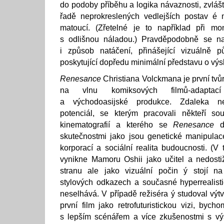
do podoby příběhu a logika návaznosti, zvláště
řadě neprokreslených vedlejších postav é
matoucí. (Zřetelné je to například při mon
s odlišnou náladou.) Pravděpodobně se n
i způsob natáčení, přinášející vizuálně p
poskytující dopředu minimální představu o vý
Renesance
Christiana Volckmana je první tvů
na vlnu komiksových filmů-adaptac
a východoasijské produkce. Zdaleka nev
potenciál, se kterým pracovali někteří sou
kinematografií a kterého se
Renesance
do
skutečnostmi jako jsou genetické manipulac
korporací a sociální realita budoucnosti. (V t
vynikne Mamoru Oshii jako učitel a nedosti
stranu ale jako vizuální počin ý stojí na 
stylových odkazech a současné hyperrealisti
neselhává. V případě režiséra ý studoval výtv
první film jako retrofuturistickou vizi, bych
s lepším scénářem a více zkušenostmi s v