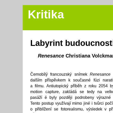
Kritika
Labyrint budoucnost
Renesance
Christiana Volckma
Černobílý francouzský snímek
Renesance
ý
dalším příspěvkem k současné fúzi narat
a filmu. Antiutopický příběh z roku 2054 b
motion capture, zakládá se tedy na vel
pasáží é byly později podrobeny výrazné di
Tento postup využívají mimo jiné i tvůrci po
o přiblížení se fotorealismu, výsledek v 