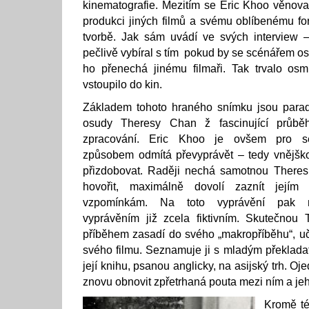
kinematografie. Mezitím se Eric Khoo věnoval
produkci jiných filmů a svému oblíbenému fo
tvorbě. Jak sám uvádí ve svých interview – 
pečlivě vybíral s tím pokud by se scénářem o
ho přenechá jinému filmaři. Tak trvalo os
vstoupilo do kin.
Základem tohoto hraného snímku jsou parad
osudy Theresy Chan ž fascinující průbě
zpracování. Eric Khoo je ovšem pro seb
způsobem odmítá převyprávět – tedy vnějškově
přizdobovat. Raději nechá samotnou There
hovořit, maximálně dovolí zaznít jejím
vzpomínkám. Na toto vyprávění pak 
vyprávěním již zcela fiktivním. Skutečnou
příběhem zasadí do svého „makropříběhu“, uči
svého filmu. Seznamuje ji s mladým překlad
její knihu, psanou anglicky, na asijský trh. O
znovu obnovit zpřetrhaná pouta mezi ním a je
Kromě té