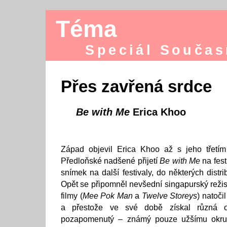
Téma
Speciál Součas
Přes zavřená srdce
Be with Me
Erica Khoo
Západ objevil Erica Khoo až s jeho třetím
Předloňské nadšené přijetí
Be with Me
na fest
snímek na další festivaly, do některých dist
Opět se připomněl nevšední singapurský režis
filmy (
Mee Pok Man
a
Twelve Storeys
) natoči
a přestože ve své době získal různá oc
pozapomenutý – známý pouze užšímu okru