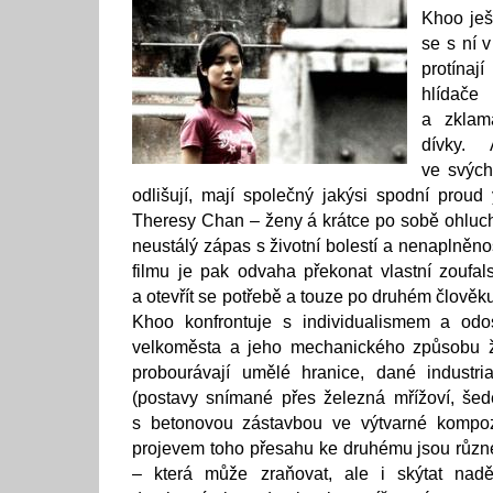
Khoo ješ
se s ní 
protínaj
hlídač
a zklama
dívky.
ve svých
odlišují, mají společný jakýsi spodní proud
Theresy Chan – ženy á krátce po sobě ohluchl
neustálý zápas s životní bolestí a nenaplněno
filmu je pak odvaha překonat vlastní zoufals
a otevřít se potřebě a touze po druhém člověk
Khoo konfrontuje s individualismem a odo
velkoměsta a jeho mechanického způsobu ž
probourávají umělé hranice, dané industria
(postavy snímané přes železná mřížoví, šed
s betonovou zástavbou ve výtvarné kompozi
projevem toho přesahu ke druhému jsou růz
– která může zraňovat, ale i skýtat nad