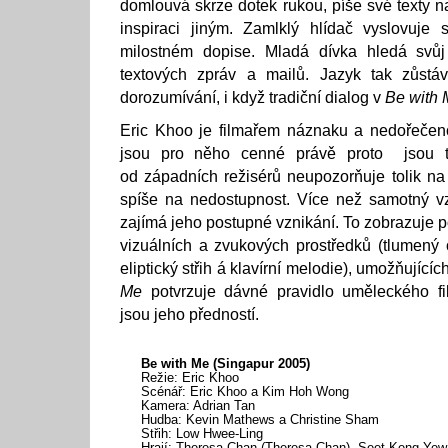
domlouvá skrze dotek rukou, píše své texty na
inspiraci jiným. Zamlklý hlídač vyslovuje 
milostném dopise. Mladá dívka hledá svůj
textových zpráv a mailů. Jazyk tak zůstá
dorozumívání, i když tradiční dialog v
Be with
Eric Khoo je filmařem náznaku a nedořečeno
jsou pro něho cenné právě proto jsou t
od západních režisérů neupozorňuje tolik na
spíše na nedostupnost. Více než samotný v
zajímá jeho postupné vznikání. To zobrazuje 
vizuálních a zvukových prostředků (tlumený o
eliptický střih á klavírní melodie), umožňujícíc
Me
potvrzuje dávné pravidlo uměleckého f
jsou jeho předností.
Be with Me (Singapur 2005)
Režie: Eric Khoo
Scénář: Eric Khoo a Kim Hoh Wong
Kamera: Adrian Tan
Hudba: Kevin Mathews a Christine Sham
Střih: Low Hwee-Ling
Hrají: Theresa Chan (Theresa Chan), Seet Keng Yew