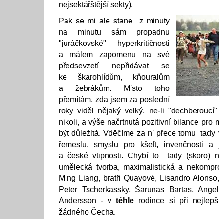
nejsektářštější sekty).
Pak se mi ale stane z minuty
na minutu sám propadnu
"juráčkovské" hyperkritičnosti
a málem zapomenu na své
předsevzetí nepřidávat se
ke škarohlídům, kňouralům
a žebrákům. Místo toho
přemítám, zda jsem za poslední
roky viděl nějaký velký, ne-li "dechberoucí"
nikoli, a výše načrtnutá pozitivní bilance pro 
být důležitá. Vděčíme za ní přece tomu tady
řemeslu, smyslu pro kšeft, invenčnosti a j
a české vtipnosti. Chybí to tady (skoro) n
umělecká tvorba, maximalistická a nekompro
Ming Liang, bratři Quayové, Lisandro Alonso,
Peter Tscherkassky, Šarunas Bartas, Ange
Andersson - v
téhle
rodince si při nejlepší
žádného Čecha.