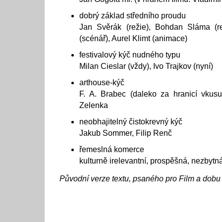
dobrý základ středního proudu
Jan Svěrák (režie), Bohdan Sláma (re
(scénář), Aurel Klimt (animace)
festivalový kýč nudného typu
Milan Cieslar (vždy), Ivo Trajkov (nyní)
arthouse-kýč
F. A. Brabec (daleko za hranicí vkusu 
Zelenka
neobhajitelný čistokrevný kýč
Jakub Sommer, Filip Renč
řemeslná komerce
kulturně irelevantní, prospěšná, nezbytn
Původní verze textu, psaného pro Film a dobu