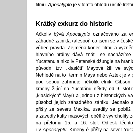
filmu.
Apocalypto
je v tomto ohledu určitě tref
Krátký exkurz do historie
Ačkoliv bývá
Apocalypto
označováno za ex
záhadně zanikla (alespoň co jsem se v českém
vůbec pravda. Zejména konec filmu a vyznění 
hlavního hrdiny dává znát se nacházíme 
Yucatánu a nikoliv Peténské džungle na hrani
původní tzv. „klasičtí“ Mayové žili ve svý
Nehledě na to termín Maya nebo Azték je v 
pod sebou zahrnuje několik etnik. Gibson z
kmeny žijící na Yucatánu někdy od 9. stol.n.
„klasických“ Mayů a jednou z historických va
působci jejich záhadného zániku. Jednalo 
přišly ze severu Mexika, usadily se poblíž
a zavedly kulty masových obětí é vyvrcholily 
na přelomu 15. a 16. stol. Odlesk těcht
i v
Apocalyptu
. Kmeny é přišly na sever Yuc