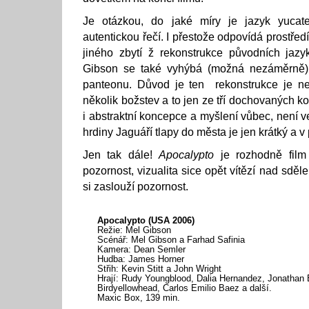
Je otázkou, do jaké míry je jazyk yucat
autentickou řečí. I přestože odpovídá prostředí
jiného zbytí ž rekonstrukce původních jaz
Gibson se také vyhýbá (možná nezáměrně)
panteonu. Důvod je ten rekonstrukce je n
několik božstev a to jen ze tří dochovaných k
i abstraktní koncepce a myšlení vůbec, není ve
hrdiny Jaguáří tlapy do města je jen krátký a v 
Jen tak dále!
Apocalypto
je rozhodně film
pozornost, vizualita sice opět vítězí nad sdělen
si zaslouží pozornost.
Apocalypto (USA 2006)
Režie: Mel Gibson
Scénář: Mel Gibson a Farhad Safinia
Kamera: Dean Semler
Hudba: James Horner
Střih: Kevin Stitt a John Wright
Hrají: Rudy Youngblood, Dalia Hernandez, Jonathan 
Birdyellowhead, Carlos Emilio Baez a další.
Maxic Box, 139 min.