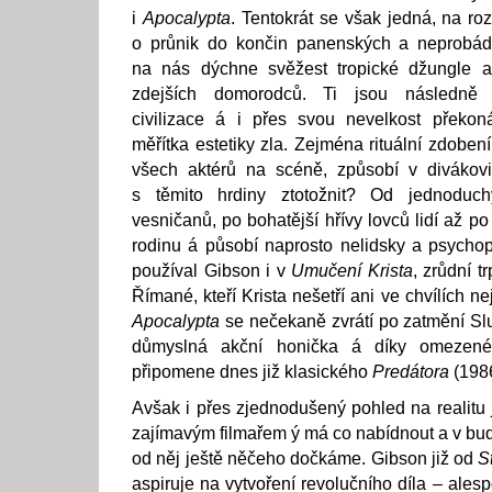
i
Apocalypta
. Tentokrát se však jedná, na ro
o průnik do končin panenských a neprobá
na nás dýchne svěžest tropické džungle a
zdejších domorodců. Ti jsou následně 
civilizace á i přes svou nevelkost překo
měřítka estetiky zla. Zejména rituální zdoben
všech aktérů na scéně, způsobí v divákovi
s těmito hrdiny ztotožnit? Od jednoduch
vesničanů, po bohatější hřívy lovců lidí až p
rodinu á působí naprosto nelidsky a psycho
používal Gibson i v
Umučení Krista
, zrůdní t
Římané, kteří Krista nešetří ani ve chvílích n
Apocalypta
se nečekaně zvrátí po zatmění Sl
důmyslná akční honička á díky omezené
připomene dnes již klasického
Predátora
(1986
Avšak i přes zjednodušený pohled na realitu
zajímavým filmařem ý má co nabídnout a v bu
od něj ještě něčeho dočkáme. Gibson již od
S
aspiruje na vytvoření revolučního díla – alesp