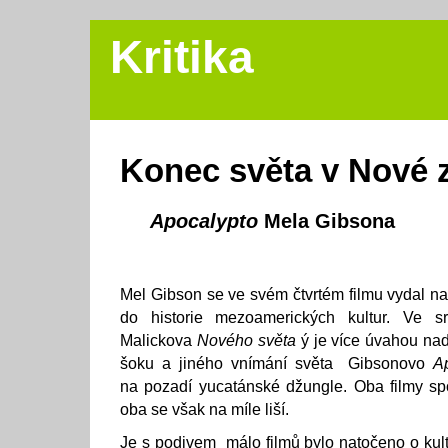
Kritika
Konec světa v Nové 
Apocalypto
Mela Gibsona
Mel Gibson se ve svém čtvrtém filmu vydal n
do historie mezoamerických kultur. Ve sr
Malickova
Nového světa
ý je více úvahou na
šoku a jiného vnímání světa Gibsonovo
A
na pozadí yucatánské džungle. Oba filmy sp
oba se však na míle liší.
Je s podivem málo filmů bylo natočeno o kult