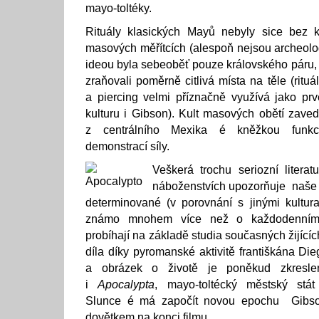
mayo-toltéky.
Rituály klasických Mayů nebyly sice bez kr
masových měřítcích (alespoň nejsou archeolo
ideou byla sebeoběť pouze královského páru, 
zraňovali poměrně citlivá místa na těle (rituá
a piercing velmi příznačně využívá jako pr
kulturu i Gibson). Kult masových obětí zaved
z centrálního Mexika é kněžkou funkc
demonstrací síly.
Veškerá trochu seriozní litera
náboženstvích upozorňuje naše 
determinované (v porovnání s jinými kultur
známo mnohem více než o každodenním ž
probíhají na základě studia současných žijícíc
díla díky pyromanské aktivitě františkána Di
a obrázek o životě je poněkud zkresle
i
Apocalypta
, mayo-toltécký městský stát
Slunce é má započít novou epochu Gibso
dovětkem na konci filmu.