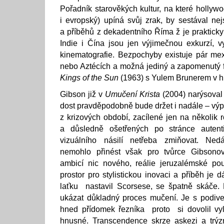
Pořadník starověkých kultur, na které hollyw
i evropský) upíná svůj zrak, by sestával nej
a příběhů z dekadentního Říma ž je prakticky
Indie i Čína jsou jen výjimečnou exkurzí, 
kinematografie. Bezpochyby existuje pár me
nebo Aztécích a možná jediný a zapomenutý 
Kings of the Sun
(1963) s Yulem Brunerem v hla
Gibson již v
Umučení Krista
(2004) narýsoval s
dost pravděpodobně bude držet i nadále – výp
z krizových období, zacílené jen na několik 
a důsledně ošetřených po stránce autentici
vizuálního násilí netřeba zmiňovat. Ne
nemohlo přinést však pro tvůrce Gibson
ambicí nic nového, reálie jeruzalémské pou
prostor pro stylistickou inovaci a příběh je
laťku nastavil Scorsese, se špatně skáče.
ukázat důkladný proces mučení. Je s podive
hned přídomek řezníka proto si dovolil vylíč
hnusné. Transcendence skrze askezi a trýz