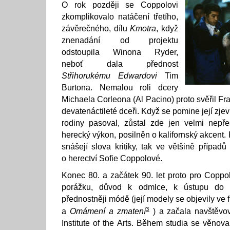
O rok později se Coppolovi
zkomplikovalo natáčení třetího,
závěrečného, dílu
Kmotra
, když
znenadání od projektu
odstoupila Winona Ryder,
neboť dala přednost
Střihorukému Edwardovi
Tim
Burtona. Nemalou roli dcery
Michaela Corleona (Al Pacino) proto svěřil F
devatenáctileté dceři. Když se pomine její zjev
rodiny pasoval, zůstal zde jen velmi nepře
herecký výkon, posilněn o kalifornský akcent
snášejí slova kritiky, tak ve většině případ
o herectví Sofie Coppolové.
Konec 80. a začátek 90. let proto pro Copp
porážku, důvod k odmlce, k ústupu do ú
přednostněji módě (její modely se objevily ve
3
a
Omámení a zmatení
) a začala navštěvov
Institute of the Arts. Během studia se věnova