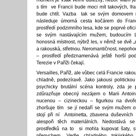
s tím ve Francii bude moci mít takových, fra
bude chtít. Vazba tak se svým domovem 
následuje úmorná cesta kočárem do Franc
prostředí podzimního lesa, kde se poprvé ofic
se svým nastávajícím mužem, budoucím 
honosná místnost, nýbrž les, v němž se dvě „
a rakouská, střetnou. Neromantičnost, nepoho
– prostředí předznamenává ještě horší po
Terezie v Paříži čekají.
Versailles, Paříž, ale vůbec celá Francie rako
chladně, podezíravě. Jako jakousi politickou
psychicky brutální scéna kontroly, zda j
zdůrazňuje obecný nezájem o Marii Antoin
nucenou – cizineckou – figurkou na dvoř
zhoršuje tím se jí nedaří se svým mužem ot
stojí při ní Antoinetta, zbavena duševních
alespoň těch materiálních. Nedostává se
prostředků na to si mohla kupovat šaty, st
přepychem. Vedle chladného tokijskéh