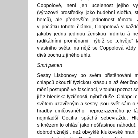
Coppolové, není jen ucelenost jejího v
(výrazové prostředky jako hudební složka, st
herců), ale především jednotnost tématu.
v počátku tohoto článku, Coppolová v každ
jakoby jednu jedinou ženskou hrdinku á nep
radikálními proměnami, nýbrž se „chvěje“ t
vlastního světa, na nějž se Coppolová vždy
dívá trochu z jiného úhlu.
Smrt panen
Sestry Lisbonovy po svém přistěhování m
chlapců okouzlí fyzickou krásou a až éterično
mění postupně ve fascinaci, v touhu poznat ses
již z hlediska fyzičnosti, nýbrž duše. Chlapci
světem uzavřeným a sestry jsou svět sám o 
hradby umlčovaného, neprozrazeného je lá
nejmladší Cecilia spáchá sebevraždu. Hl
s knězem to ohlásí jako nešťastnou náhodu), 
dobrodružnější, než obvyklé klukovské hraní 