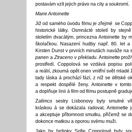
postavám vzít jejich právo na city a soukromí.
Marie Antoinette
Již od samého úvodu filmu je zřejmé se Copp
historické látky. Osmnácté století by stej
stoletím dvacátým, princezna Antoinette by 
školačkou. Nasazení hudby např. 80. let a 
Kirsten Dunst v prvních minutách naváže na s
panen
a
Ztraceno v překladu
. Antoinette prož
prostředí. Coppolová se vzdává popisu polit
a reálií, zkoumá opět onen vnitřní svět mladé 
tady láska á prochází fází, z níž se dětské 
a respekt dospělé ženy. Antoinette v tomto
a doplňuje linii á film od filmu postupně graduj
Zatímco sestry Lisbonovy byly smutné víl
kráskou á se dokázala radovat, Antoinette 
a akceptuje přítomnost smutku, přičemž se do
dokonce matkou a oporou svému muži.
Jako by hrdinky Sofie Coppolové byly souč