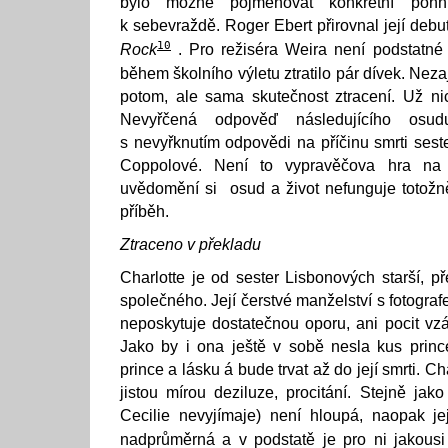
bylo možné pojmenovat konkrétní pohn
k sebevraždě. Roger Ebert přirovnal její debu
10
Rock
. Pro režiséra Weira není podstatné
během školního výletu ztratilo pár dívek. Nezaj
potom, ale sama skutečnost ztracení. Už nic
Nevyřčená odpověď následujícího osud
s nevyřknutím odpovědi na příčinu smrti sest
Coppolové. Není to vypravěčova hra na t
uvědomění si osud a život nefunguje totožně
příběh.
Ztraceno v překladu
Charlotte je od sester Lisbonových starší, 
společného. Její čerstvé manželství s fotografe
neposkytuje dostatečnou oporu, ani pocit vz
Jako by i ona ještě v sobě nesla kus princ
prince a lásku á bude trvat až do její smrti. Ch
jistou mírou deziluze, procitání. Stejně jak
Cecilie nevyjímaje) není hloupá, naopak jej
nadprůměrná a v podstatě je pro ni jakousi p