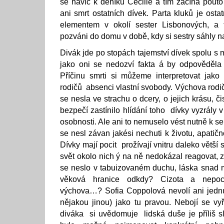
se navíc k deníku Cecilie a tím začíná pouto
ani smrt ostatních dívek. Parta kluků je ost
elementem v okolí sester Lisbonových, a 
pozváni do domu v době, kdy si sestry sáhly na
Divák jde po stopách tajemství dívek spolu s 
jako oni se nedozví fakta á by odpověděla 
Příčinu smrti si můžeme interpretovat jako
rodičů absenci vlastní svobody. Výchova rodič
se nesla ve strachu o dcery, o jejich krásu, či
bezpečí zastínilo hlídání toho dívky vyzrály
osobnosti. Ale ani to nemuselo vést nutně k
se nesl závan jakési nechuti k životu, apatičn
Dívky mají pocit prožívají vnitru daleko větší 
svět okolo nich ý na ně nedokázal reagovat, 
se neslo v tabuizovaném duchu, láska snad m
věková hranice odkdy? Cizota a nepocho
výchova…? Sofia Coppolová nevolí ani jednu
nějakou jinou) jako tu pravou. Nebojí se v
diváka si uvědomuje lidská duše je příliš sl