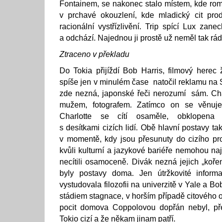
Fontainem, se nakonec stalo místem, kde rom
v prchavé okouzlení, kde mladický cit pro
racionální vystřízlivění. Trip spící Lux zan
a odchází. Najednou ji prostě už neměl tak r
Ztraceno v překladu
Do Tokia přijíždí Bob Harris, filmový herec
spíše jen v minulém čase natočil reklamu na 
zde nezná, japonské řeči nerozumí sám. Char
mužem, fotografem. Zatímco on se věnuje
Charlotte se cítí osaměle, obklopena 
s desítkami cizích lidí. Obě hlavní postavy ta
v momentě, kdy jsou přesunuty do cizího pr
kvůli kulturní a jazykové bariéře nemohou na
necítili osamoceně. Divák nezná jejich „koře
byly postavy doma. Jen útržkovité infor
vystudovala filozofii na univerzitě v Yale a B
stádiem stagnace, v horším případě citového o
pocit domova Coppolovou dopřán nebyl, př
Tokio cizí a že někam jinam patří.