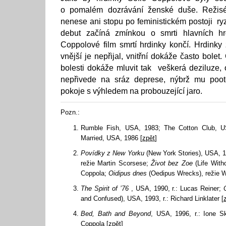
o pomalém dozrávání ženské duše. Režisé
nenese ani stopu po feministickém postoji ry
debut začíná zmínkou o smrti hlavních hr
Coppolové film smrtí hrdinky končí. Hrdinky 
vnější je nepřijal, vnitřní dokáže často bolet
bolesti dokáže mluvit tak veškerá deziluze,
nepřivede na sráz deprese, nýbrž mu poo
pokoje s výhledem na probouzející jaro.
Pozn.:
Rumble Fish, USA, 1983; The Cotton Club, 
Married, USA, 1986 [
zpět
]
Povídky z New Yorku
(New York Stories), USA, 
režie Martin Scorsese;
Život bez Zoe
(Life Witho
Coppola;
Oidipus dnes
(Oedipus Wrecks), režie W
The Spirit of ’76
, USA, 1990, r.: Lucas Reiner;
and Confused), USA, 1993, r.: Richard Linklater [
Bed, Bath and Beyond
, USA, 1996, r.: Ione S
Coppola [
zpět
]