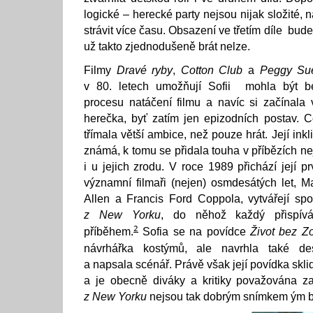
logické – herecké party nejsou nijak složité, 
strávit více času. Obsazení ve třetím díle bud
už takto zjednodušeně brát nelze.
Filmy
Dravé ryby
,
Cotton Club
a
Peggy Su
v 80. letech umožňují Sofii mohla být be
procesu natáčení filmu a navíc si začínala
herečka, byť zatím jen epizodních postav. 
třímala větší ambice, než pouze hrát. Její ink
známá, k tomu se přidala touha v příbězích nej
i u jejich zrodu. V roce 1989 přichází její prvn
významní filmaři (nejen) osmdesátých let, 
Allen a Francis Ford Coppola, vytvářejí spo
z New Yorku
, do něhož každý přispív
2
příběhem.
Sofia se na povídce
Život bez Z
návrhářka kostýmů, ale navrhla také des
a napsala scénář. Právě však její povídka sklidi
a je obecně diváky a kritiky považována 
z New Yorku
nejsou tak dobrým snímkem ým b