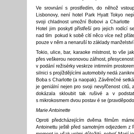
Ve srovnání s prostředím, do něhož vstoup
Lisbonovy, není hotel Park Hyatt Tokyo nepřá
svoji chladnost umožní Bobovi a Charlotte se
Hotel jim poskytl přístřeší pro jejich rodící 
nad tím pokud k sobě cítí něco více než přátel
pouze v něm a nenaruší to základy manželství 
Tokio, ulice, bar, karaoke místnost, to vše ja
přes veškerou neonovou zářnost, přesycenost 
v podání režisérky veskrze intimním prostorem
silnici s projíždějícími automobily nedá zani
Boba s Charlotte (a naopak). Závěrečné setk
je geniální nejen pro svoji nevyřčenost citů,
dokázala skloubit tak rušivé a v podstat
s mikrokosmem dvou postav é se (pravděpodob
Marie Antoinette
Oproti předcházejícím dvěma filmům máme
Antoinettu ještě před samotným odjezdem z 
moment je však velmi důležitý, neboť Marií j