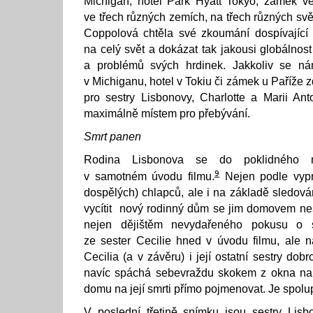
Michigan, hotel Park Hyatt Tokyo, zámek ve 
ve třech různých zemích, na třech různých svě
Coppolová chtěla své zkoumání dospívající
na celý svět a dokázat tak jakousi globálnos
a problémů svých hrdinek. Jakkoliv se 
v Michiganu, hotel v Tokiu či zámek u Paříž
pro sestry Lisbonovy, Charlotte a Marii Anto
maximálně místem pro přebývání.
Smrt panen
Rodina Lisbonova se do poklidného m
9
v samotném úvodu filmu.
Nejen podle vyprá
dospělých) chlapců, ale i na základě sledová
vycítit nový rodinný dům se jim domovem ne
nejen dějištěm nevydařeného pokusu o s
ze sester Cecilie hned v úvodu filmu, ale 
Cecilia (a v závěru) i její ostatní sestry dob
navíc spáchá sebevraždu skokem z okna na p
domu na její smrti přímo pojmenovat. Je spol
V poslední třetině snímku jsou sestry Lisb