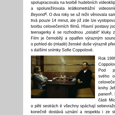
spolupracovala na tvorbě hudebních videoklip
a spolurežírovala krátkometrážní videos
4
Beyond
. O dva roky se už režii věnovala sa
trvá pouze 14 minut, ale již zde lze vystopova
tvorbu celovečerních filmů. Hlavní postavy jso
teenagerky é se rozhodnou „oslabit“ kluky 
Film je černobílý a opatřen výrazným sou
o pohled do (mladé) ženské duše výrazně př
s dalšími snímky Sofie Coppolové.
Rok 199
Coppolo
Pod pr
svého o
celoveče
knihy Je
6
panen
.
části Mi
o pěti sestrách é všechny spáchají sebevraž
konečně dostává uznání a respektu i ze str