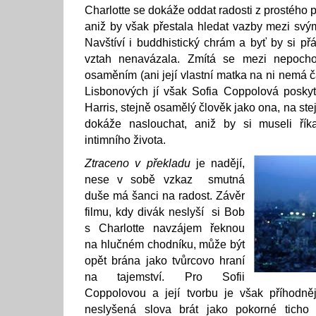
Charlotte se dokáže oddat radosti z prostého p
aniž by však přestala hledat vazby mezi svý
Navštíví i buddhistický chrám a byť by si př
vztah nenavázala. Zmítá se mezi nepoc
osaměním (ani její vlastní matka na ni nemá ča
Lisbonových jí však Sofia Coppolová posky
Harris, stejně osamělý člověk jako ona, na ste
dokáže naslouchat, aniž by si museli říka
intimního života.
Ztraceno v překladu
je nadějí,
nese v sobě vzkaz smutná
duše má šanci na radost. Závěr
filmu, kdy divák neslyší si Bob
s Charlotte navzájem řeknou
na hlučném chodníku, může být
opět brána jako tvůrcovo hraní
na tajemství. Pro Sofii
Coppolovou a její tvorbu je však příhodně
neslyšená slova brát jako pokorné ticho