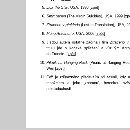
Lick the Star
, USA, 1998 [
zpět
]
Smrt panen
(The Virgin Suicides), USA, 1999 [
zp
Ztraceno v překladu
(Lost in Translation), USA, 2
Marie Antoinette
, USA, 2006 [
zpět
]
Jízdou autem ostatně začíná i film
Ztraceno v 
titulu jde o koňské spřežení a vůz ým Anto
do Francie. [
zpět
]
Piknik na Hanging Rock
(Picnic at Hanging Rock)
Weir [
zpět
]
Což je zdůrazněno především při scéně, kdy u
manželem a jeho „známou“, hereckou hvězdi
prostoduchostí.