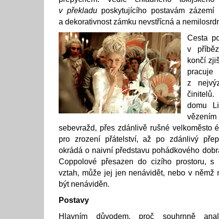
v překladu
poskytujícího postavám zázemí 
a dekorativnost zámku nevstřícná a nemilosrdn
Cesta po
v příbě
končí zj
pracuj
z nejvý
činitelů
domu Li
vězením
sebevražd, přes zdánlivě rušné velkoměsto é
pro zrození přátelství, až po zdánlivý př
okrádá o naivní představu pohádkového dobra
Coppolové přesazen do cizího prostoru, s
vztah, může jej jen nenávidět, nebo v němž 
být nenáviděn.
Postavy
Hlavním důvodem, proč souhrnně analy