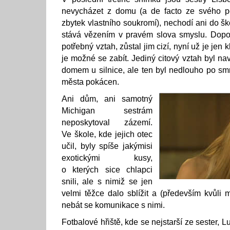
nevycházet z domu (a de facto ze svého po
zbytek vlastního soukromí), nechodí ani do šk
stává vězením v pravém slova smyslu. Dop
potřebný vztah, zůstal jim cizí, nyní už je jen 
je možné se zabít. Jediný citový vztah byl n
domem u silnice, ale ten byl nedlouho po smr
města pokácen.
Ani dům, ani samotný
Michigan sestrám
neposkytoval zázemí.
Ve škole, kde jejich otec
učil, byly spíše jakýmisi
exotickými kusy,
o kterých sice chlapci
snili, ale s nimiž se jen
velmi těžce dalo sblížit a (především kvůl
nebát se komunikace s nimi.
Fotbalové hřiště, kde se nejstarší ze sester, 