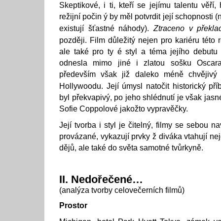
Skeptikové, i ti, kteří se jejímu talentu věří,
režijní počin ý by měl potvrdit její schopnost
existují šťastné náhody).
Ztraceno v překla
později. Film důležitý nejen pro kariéru této 
ale také pro ty é styl a téma jejího debutu
odnesla mimo jiné i zlatou sošku Oscar
především však již daleko méně chvějivý 
Hollywoodu. Její úmysl natočit historický pří
byl překvapivý, po jeho shlédnutí je však jas
Sofie Coppolové jakožto vypravěčky.
Její tvorba i styl je čitelný, filmy se sebou n
provázané, vykazují prvky ž diváka vtahují nej
dějů, ale také do světa samotné tvůrkyně.
II. Nedořečené…
(analýza tvorby celovečerních filmů)
Prostor