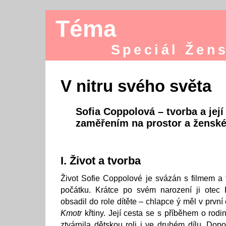
Téma
Speciál Žen
V nitru svého světa
Sofia Coppolová – tvorba a její
zaměřením na prostor a ženské
I. Život a tvorba
Život Sofie Coppolové je svázán s filmem a
počátku. Krátce po svém narození ji otec
obsadil do role dítěte – chlapce ý měl v první 
Kmotr
křtiny. Její cesta se s příběhem o rod
ztvárnila dětskou roli i ve druhém dílu. Dop