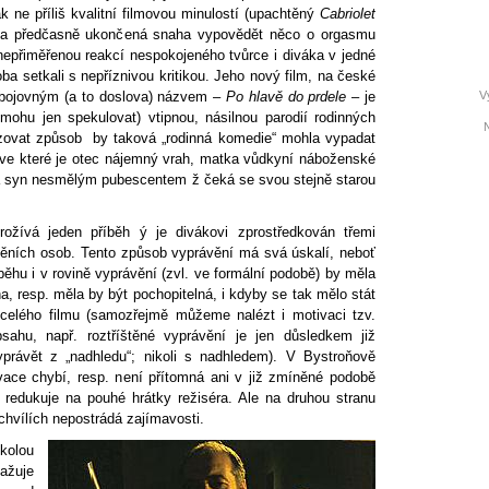
 ne příliš kvalitní filmovou minulostí (upachtěný
Cabriolet
í“ a předčasně ukončená snaha vypovědět něco o orgasmu
 nepřiměřenou reakcí nespokojeného tvůrce i diváka v jedné
ba setkali s nepříznivou kritikou. Jeho nový film, na české
bojovným (a to doslova) názvem –
Po hlavě do prdele
– je
V
mohu jen spekulovat) vtipnou, násilnou parodií rodinných
azovat způsob by taková „rodinná komedie“ mohla vypadat
, ve které je otec nájemný vrah, matka vůdkyní náboženské
 a syn nesmělým pubescentem ž čeká se svou stejně starou
ožívá jeden příběh ý je divákovi zprostředkován třemi
ěních osob. Tento způsob vyprávění má svá úskalí, neboť
íběhu i v rovině vyprávění (zvl. ve formální podobě) by měla
a, resp. měla by být pochopitelná, i kdyby se tak mělo stát
elého filmu (samozřejmě můžeme nalézt i motivaci tzv.
bsahu, např. roztříštěné vyprávění je jen důsledkem již
yprávět z „nadhledu“; nikoli s nadhledem). V Bystroňově
ivace chybí, resp. není přítomná ani v již zmíněné podobě
 redukuje na pouhé hrátky režiséra. Ale na druhou stranu
chvílích nepostrádá zajímavosti.
kolou
ažuje