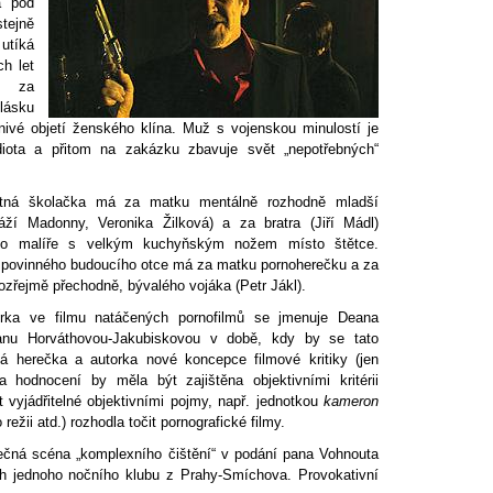
a pod
tejně
tíká
h let
á za
lásku
ivé objetí ženského klína. Muž s vojenskou minulostí je
iota a přitom na zakázku zbavuje svět „nepotřebných“
otná školačka má za matku mentálně rozhodně mladší
ží Madonny, Veronika Žilková) a za bratra (Jiří Mádl)
ího malíře s velkým kuchyňským nožem místo štětce.
 povinného budoucího otce má za matku pornoherečku a za
řejmě přechodně, bývalého vojáka (Petr Jákl).
érka ve filmu natáčených pornofilmů se jmenuje Deana
anu Horváthovou-Jakubiskovou v době, kdy by se tato
tná herečka a autorka nové koncepce filmové kritiky (jen
ita hodnocení by měla být zajištěna objektivními kritérii
 vyjádřitelné objektivními pojmy, např. jednotkou
kameron
 režii atd.) rozhodla točit pornografické filmy.
ečná scéna „komplexního čištění“ v podání pana Vohnouta
ch jednoho nočního klubu z Prahy-Smíchova. Provokativní