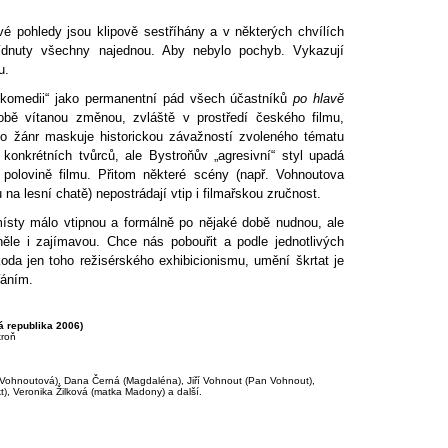
vé pohledy jsou klipově sestříhány a v některých chvílích
dnuty všechny najednou. Aby nebylo pochyb. Vykazují
u.
u komedii“ jako permanentní pád všech účastníků
po hlavě
ě vítanou změnou, zvláště v prostředí českého filmu,
to žánr maskuje historickou závažností zvoleného tématu
 konkrétních tvůrců, ale Bystroňův „agresivní“ styl upadá
 polovině filmu. Přitom některé scény (např. Vohnoutova
 na lesní chatě) nepostrádají vtip i filmařskou zručnost.
ísty málo vtipnou a formálně po nějaké době nudnou, ale
něle i zajímavou. Chce nás pobouřit a podle jednotlivých
škoda jen toho režisérského exhibicionismu, umění škrtat je
řáním.
á republika 2006)
troň
 Vohnoutová), Dana Černá (Magdaléna), Jiří Vohnout (Pan Vohnout),
), Veronika Žilková (matka Madony) a další.