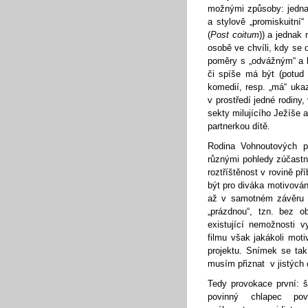
možnými způsoby: jednak
a stylově „promiskuitn
(
Post coitum
)) a jednak
osobě ve chvíli, kdy se o
poměry s „odvážným“ a 
či spíše má být (potud 
komedií, resp. „má“ uk
v prostředí jedné rodiny
sekty milujícího Ježíše
partnerkou dítě.
Rodina Vohnoutových pr
různými pohledy zúčastn
roztříštěnost v rovině př
být pro diváka motivován
až v samotném závěru c
„prázdnou“, tzn. bez o
existující nemožnosti v
filmu však jakákoli mot
projektu. Snímek se tak
musím přiznat v jistých 
Tedy provokace první: š
povinný chlapec pov