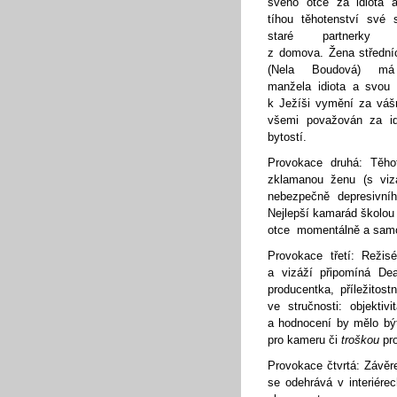
svého otce za idiota 
tíhou těhotenství své s
staré partnerky u
z domova. Žena středníc
(Nela Boudová) m
manžela idiota a svou 
k Ježíši vymění za vášn
všemi považován za id
bytostí.
Provokace druhá: Těh
zklamanou ženu (s vizá
nebezpečně depresivn
Nejlepší kamarád školou
otce momentálně a samoz
Provokace třetí: Režis
a vizáží připomíná De
producentka, příležitos
ve stručnosti: objektiv
a hodnocení by mělo být
pro kameru či
troškou
pro
Provokace čtvrtá: Závěr
se odehrává v interiére