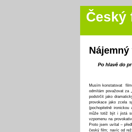
Český 
Nájemný 
Po hlavě do pr
Musím konstatovat film
odmítám považovat za „u
podstrčit jako dramatick
provokace jako zcela s
(pochopitelně ironickou
může totiž být i jistá
vzpomenu na provokativn
Proto jsem uvítal – pře
český film; navíc od re