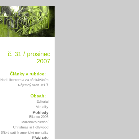
č. 31 / prosinec
2007
Články v rubrice:
Nad Libercem a za očekáváním
Nájemný vrah Ježíš
Obsah:
Editorial
Aktuality
Pohledy
Bilance 2006
Malickovo hledání
Christmas in Hollywood
Břitký satirik americké mentality
Překlady