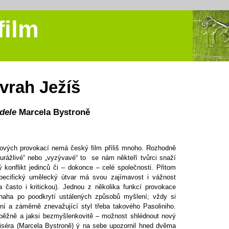
film
vrah Ježíš
dele
Marcela Bystroně
ových provokací nemá český film příliš mnoho. Rozhodně
rážlivé“ nebo „vyzývavé“ to se nám někteří tvůrci snaží
ý konflikt jedinců či – dokonce – celé společnosti. Přitom
pecifický umělecký útvar má svou zajímavost i vážnost
 a často i kritickou). Jednou z několika funkcí provokace
 snaha po poodkrytí ustálených způsobů myšlení; vždy si
í a záměrně znevažující styl třeba takového Pasoliniho.
dběžně a jaksi bezmyšlenkovitě – možnost shlédnout nový
žiséra (Marcela Bystroně) ý na sebe upozornil hned dvěma