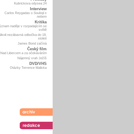
Kubrickova odysea 24
Interview
Carlos Reygadas o
Souboji s
nebem
Kritika
ýznam naděje v rozpadajícím se
světě
Nikoli nezábavná odbočka do 18.
století
James Bond začíná
Český film
Nad Libercem a za očekáváním
Nájemný vrah Ježíš
DVD/VHS
Otázky Terrence Malicka