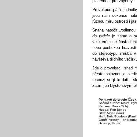
placement pro voyeury.
Provokace pátá: jednotli
jsou nám dokonce nabí
různou míru ostrosti i jas
Snaha natočit „rodinno
do prdele
je sama o sob
ve kterém se často ten
nebo poetickou hravostí
do stereotypu zhruba v
návštěva třídního večírku
Jde o provokaci, snad m
přesto bojovnou a ojedi
recenzí se jí to daří - 
zatím jen Bystoňovým p
Po hlavě do prdele (Česk
Scénář a režie: Marcel Bys
Kamera: Marek Tichý
Hudba: Petr Bende
Střih: Alois Fišárek
Hrají: Nela Boudová (Paní
Ondřej Vetchý (Pan Kontakt
Bioscop, 89 min.