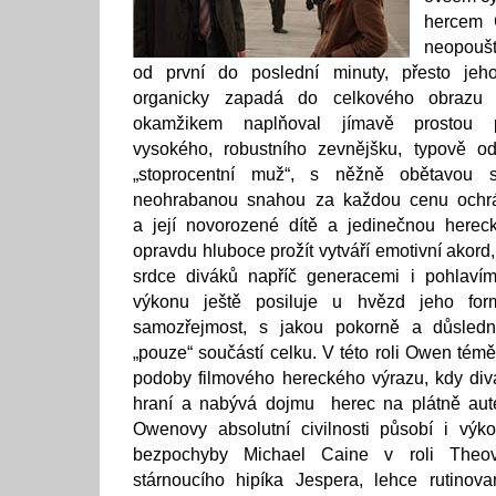
hercem 
neopouš
od první do poslední minuty, přesto jeho
organicky zapadá do celkového obrazu
okamžikem naplňoval jímavě prostou pro
vysokého, robustního zevnějšku, typově od
„stoprocentní muž“, s něžně obětavou sta
neohrabanou snahou za každou cenu ochrá
a její novorozené dítě a jedinečnou herec
opravdu hluboce prožít vytváří emotivní akord,
srdce diváků napříč generacemi i pohlaví
výkonu ještě posiluje u hvězd jeho for
samozřejmost, s jakou pokorně a důsledn
„pouze“ součástí celku. V této roli Owen tém
podoby filmového hereckého výrazu, kdy div
hraní a nabývá dojmu herec na plátně auten
Owenovy absolutní civilnosti působí i výk
bezpochyby Michael Caine v roli Theova
stárnoucího hipíka Jespera, lehce rutinova