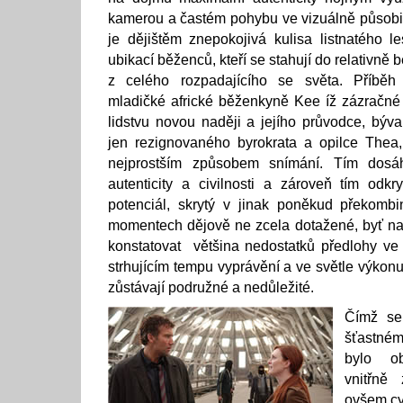
kamerou a častém pohybu ve vizuálně působiv
je dějištěm znepokojivá kulisa listnatého le
ubikací běženců, kteří se stahují do relativně
z celého rozpadajícího se světa. Příbě
mladičké africké běženkyně Kee íž zázračné 
lidstvu novou naději a jejího průvodce, býva
jen rezignovaného byrokrata a opilce The
nejprostším způsobem snímání. Tím dosá
autenticity a civilnosti a zároveň tím odk
potenciál, skrytý v jinak poněkud překomb
momentech dějově ne zcela dotažené, byť na
konstatovat většina nedostatků předlohy ve f
strhujícím tempu vyprávění a ve světle výkonu
zůstávají podružné a nedůležité.
Čímž se
šťastném
bylo ob
vnitřně
ovšem cy