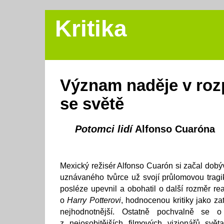
Kritika
Význam naděje v roz
se světě
Potomci lidí
Alfonso Cuaróna
Mexický režisér Alfonso Cuarón si začal dobý
uznávaného tvůrce už svojí průlomovou trag
posléze upevnil a obohatil o další rozměr real
o
Harry Potterovi
, hodnocenou kritiky jako zat
nejhodnotnější. Ostatně pochvalně se o
z nejosobitějších filmových vizionářů svět