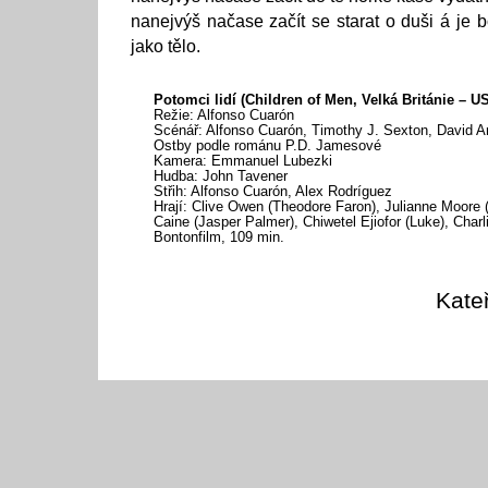
nanejvýš načase začít se starat o duši á je 
jako tělo.
Potomci lidí (Children of Men, Velká Británie – U
Režie: Alfonso Cuarón
Scénář: Alfonso Cuarón, Timothy J. Sexton, David 
Ostby podle románu P.D. Jamesové
Kamera: Emmanuel Lubezki
Hudba: John Tavener
Střih: Alfonso Cuarón, Alex Rodríguez
Hrají: Clive Owen (Theodore Faron), Julianne Moore (
Caine (Jasper Palmer), Chiwetel Ejiofor (Luke), Charl
Bontonfilm, 109 min.
Kate