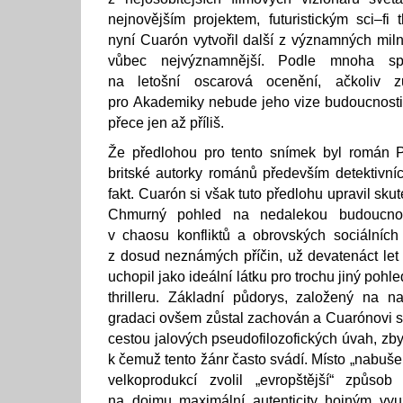
nejnovějším projektem, futuristickým sci–fi 
nyní Cuarón vytvořil další z významných milní
vůbec nejvýznamnější. Podle mnoha spe
na letošní oscarová ocenění, ačkoliv z
pro Akademiky nebude jeho vize budoucnosti
přece jen až příliš.
Že předlohou pro tento snímek byl román 
britské autorky románů především detektivní
fakt. Cuarón si však tuto předlohu upravil sk
Chmurný pohled na nedalekou budoucno
v chaosu konfliktů a obrovských sociálních
z dosud neznámých příčin, už devatenáct let 
uchopil jako ideální látku pro trochu jiný pohle
thrilleru. Základní půdorys, založený na n
gradaci ovšem zůstal zachován a Cuarónovi sl
cestou jalových pseudofilozofických úvah, zbyt
k čemuž tento žánr často svádí. Místo „nabuš
velkoprodukcí zvolil „evropštější“ způsob
na dojmu maximální autenticity hojným vyu