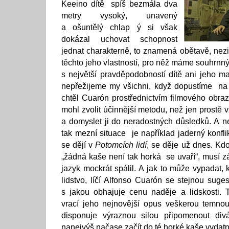
Keeino dítě spíš bezmála dva
metry vysoký, unavený
a ošuntělý chlap ý si však
dokázal uchovat schopnost
jednat charakterně, to znamená obětavě, nez
těchto jeho vlastností, pro něž máme souhrnný 
s největší pravděpodobností dítě ani jeho ma
nepřežijeme my všichni, když dopustíme na 
chtěl Cuarón prostřednictvím filmového obrazu
mohl zvolit účinnější metodu, než jen prostě vz
a domyslet ji do neradostných důsledků. A n
tak mezní situace je například jaderný konflik
se dějí v
Potomcích lidí
, se děje už dnes. Kdo
„žádná kaše není tak horká se uvaří“, musí zár
jazyk mockrát spálil. A jak to může vypadat, k
lidstvo, líčí Alfonso Cuarón se stejnou suges
s jakou obhajuje cenu naděje a lidskosti. 
vrací jeho nejnovější opus veškerou temno
disponuje výraznou silou připomenout di
nanejvýš načase začít do té horké kaše vydatně