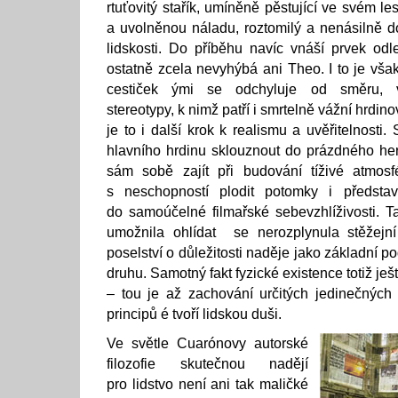
rtuťovitý stařík, umíněně pěstující ve svém 
a uvolněnou náladu, roztomilý a nenásilně do
lidskosti. Do příběhu navíc vnáší prvek od
ostatně zcela nevyhýbá ani Theo. I to je vš
cestiček ými se odchyluje od směru, v
stereotypy, k nimž patří i smrtelně vážní hrdin
je to i další krok k realismu a uvěřitelnosti
hlavního hrdinu sklouznout do prázdného he
sám sobě zajít při budování tíživé atmosfé
s neschopností plodit potomky i předsta
do samoúčelné filmařské sebevzhlíživosti. 
umožnila ohlídat se nerozplynula stěžejn
poselství o důležitosti naděje jako základní p
druhu. Samotný fakt fyzické existence totiž je
– tou je až zachování určitých jedinečných 
principů é tvoří lidskou duši.
Ve světle Cuarónovy autorské
filozofie skutečnou nadějí
pro lidstvo není ani tak maličké