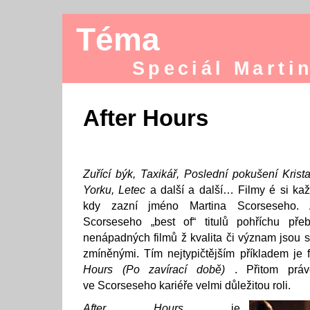
Téma
Speciál Marti
After Hours
Zuřící býk, Taxikář, Poslední pokušení Kris
Yorku, Letec
a další a další… Filmy é si ka
kdy zazní jméno Martina Scorseseho. 
Scorseseho „best of“ titulů pohříchu přeb
nenápadných filmů ž kvalita či význam jsou s
zmíněnými. Tím nejtypičtějším příkladem je 
Hours (Po zavírací době)
. Přitom prá
ve Scorseseho kariéře velmi důležitou roli.
After Hours
je