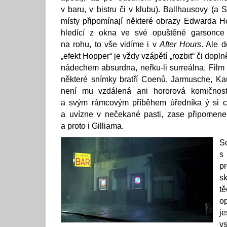
v baru, v bistru či v klubu). Ballhausovy (a
místy připomínají některé obrazy Edwarda 
hledící z okna ve své opuštěné garsonce 
na rohu, to vše vidíme i v
After Hours
. Ale d
„efekt Hopper“ je vždy vzápětí „rozbit“ či dop
nádechem absurdna, neřku-li surreálna. Film 
některé snímky bratří Coenů, Jarmusche, Ka
není mu vzdálená ani hororová komičnost 
a svým rámcovým příběhem úředníka ý si c
a uvízne v nečekané pasti, zase připomene
a proto i Gilliama.
S
s
p
s
t
o
j
v