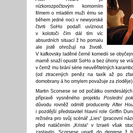
nízkorozpočtovým komorním
filmem o mladém muži ému se
během jedné noci v newyorské
čtvrti SoHo podaří uvíznout
v kolotoči čím dál tím víc
absurdních situací ž ho pomalu
ale jistě ohrožují na životě.
V kafkovsky laděné černé komedii se obyčejn
marně snaží opustit SoHo a bez úhony se vrát
v čemž mu brání série neuvěřitelných karamb
(od ztracených peněz na taxík až po zfan
domobrany á ho omylem považuje za zloděje)
Martin Scorsese se od počátku osmdesátých 
přípravě vysněného projektu
Poslední pok
důvodu rovněž odmítl producenty
After Hou
i pozdější představitel hlavní role Griffin Dun
režiséra pro svůj scénář „Lies“ (pracovní ná
před natáčením „Krista“ v Izraeli však stu
zastavilo. Scorsese upadl do deprese ž 