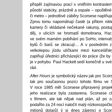
přispěl zajímavou prací s vnitřním kontraste
působí staticky, prázdně a ospale – opuštěné b
či metro – jednotlivé záběry Scorsese naplňuj
Zprvu tomu napomáhají časté (a přitom nikt
kamery či vkládané nečekané rakursy, postu
děj, v ulicích se hromadí domobrana, Hack
ve svém marném pobíhání po SoHo, intervaly
bytů či barů se zkracují… A v posledním zá
velkolepou jízdu uličkami mezi kancelářs
zaplňují úředníci přicházející do práce (že b
je v pohybu Paul Hackett sedí konečně u svéh
rád.
After Hours
je symbolický název jak pro Scors
tak pro současnou pozici tohoto filmu ve S
V roce 1985 měl Scorsese připravený projek
jeho realizace byla zastavena. Scorsese c
s filmem, ale tak nějak nad plán, až po z
podařilo za 24 nocí natočit malý nízkorozpočto
milionů dolarů) ý si dnes zájemci o Scor