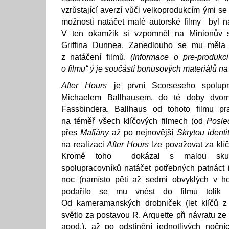
vzrůstající averzí vůči velkoprodukcím ými se
možnosti natáčet malé autorské filmy byl n
V ten okamžik si vzpomněl na Minionův s
Griffina Dunnea. Zanedlouho se mu měla v
z natáčení filmů.
(Informace o pre-produkc
o filmu“ ý je součástí bonusových materiálů na
After Hours
je první Scorseseho spolup
Michaelem Ballhausem, do té doby dvorn
Fassbindera. Ballhaus od tohoto filmu p
na téměř všech klíčových filmech (od
Posle
přes
Mafiány
až po nejnovější
Skrytou identi
na realizaci
After Hours
lze považovat za klíč
Kromě toho dokázal s malou skupi
spolupracovníků natáčet potřebných patnáct 
noc (namísto pěti až sedmi obvyklých v ho
podařilo se mu vnést do filmu tolik p
Od kameramanských drobniček (let klíčů z 
světlo za postavou R. Arquette při návratu ze
apod.), až po odstínění jednotlivých nočníc