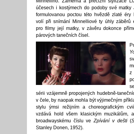
Minnelliho. Záměrná a precizní stylizace Li
účesech i kostýmech do podoby své matky 
formulovanou poctou této hvězdě zlaté éry
volí při snímání Minnelliové ty úhly záběrů 
pro filmy její matky, v závěru dokonce přímo
párových tanečních čísel.
P
Y
s
m
z
p
s
sérii vzájemně propojených hudebně-tanečníc
v čele, by naopak mohla být výjimečným přík
stylu ýmsi režijním a choreografickým cv
vzdává hold všem klasickým muzikálům, 
broadwayskému číslu ve
Zpívání v dešti
(
S
Stanley Donen, 1952).