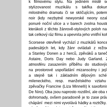
k filmovému stylu. Na jediném místě s
stylizovanost muzikálu s takřka doku
milostného dramatu či se skličujícím, pote
noir (kdy nezbytné newyorské neony oza
ponuré noční ulice a v barech zvolna houst
kterákoli z těchto žánrově-stylových poloh na
tak celkový ráz filmu a upevnila jeho vnitřní ko
Scorsese otevřeně vychází z muzikálů konce
padesátých let, kdy žánr ovládali z režis
a Stanley Donen a z herců, zpěváků a taneč
Astaire, Doris Day nebo Judy Garland. Zd
atmosféru zasazením příběhu do studiový
na prostorové uspořádání mizanscény i její
a stejně tak i základním dějovým sch
mileneckého, resp. manželského vztahu
zpěvačky Francine (Liza Minnelli) k saxofon
De Niro). Oba jsou naprosto rozdílní, ale oba 
dohromady, ovšem paradoxně je to zase práv
chápání mezi nimi vyvolává hádky a roztržky