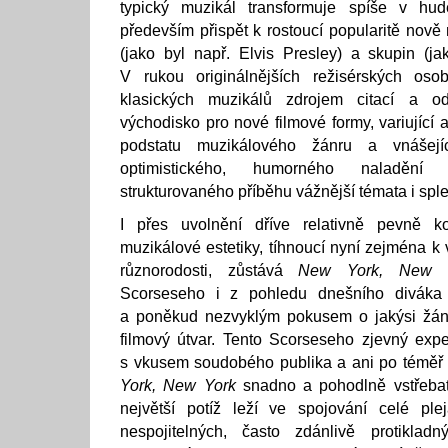
typický muzikál transformuje spíše v hud
především přispět k rostoucí popularitě nově
(jako byl např. Elvis Presley) a skupin (jak
V rukou originálnějších režisérských oso
klasických muzikálů zdrojem citací a o
východisko pro nové filmové formy, variující 
podstatu muzikálového žánru a vnášejí
optimistického, humorného naladění 
strukturovaného příběhu vážnější témata i splet
I přes uvolnění dříve relativně pevně ko
muzikálové estetiky, tíhnoucí nyní zejména k v
různorodosti, zůstává
New York, New 
Scorseseho i z pohledu dnešního diváka 
a poněkud nezvyklým pokusem o jakýsi žánr
filmový útvar. Tento Scorseseho zjevný exp
s vkusem soudobého publika a ani po téměř t
York, New York
snadno a pohodlně vstřeba
největší potíž leží ve spojování celé pl
nespojitelných, často zdánlivě protiklad