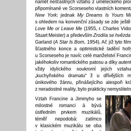
námět nešťastných vztahů z uměleckého pros
připomínané ve Scorseseho vlastních komentá
New York
: jednak
My Dreams Is Yours
Mic
s ohledem na konvenční zásady se zde ješt
Love Me or Leave Me
(1955, r. Charles Vido
Stuart Meisler) a především
Zrodila se hvězda
Garland (
A Star Is Born
, 1954). Ač již tyto fi
šťastného konce a optimistické ladění hol
u Scorseseho je navíc celé manželství Fran
jakéhokoliv romantického patosu a díky aute
vždy idylického soukromí jejich vztah
„kuchyňského dramatu“ ž u dřívějších m
únikového žánru, přinášejícího alespoň k
z neradostné reality, bylo prakticky nemysliteln
Vztah Francine a Jimmyho se
milostné romanci á bývá
ústředním prvkem muzikálů,
téměř nepodobá: zatímco
v klasickém muzikálu se oba