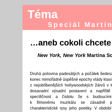
Téma
Speciál Marti
…aneb cokoli chcete
New York, New York
Martina S
Druhá polovina padesátých a počátek šedesá
konec mimořádně úspěšné epochy vlády klasi
z nejoblíbenějších hollywoodských žánrů v tu
dosavadní výsadní postavení a napříšt
specifičnost a čistotu že s budoucím
k filmovému muzikálu se zásadně pr
charakteristické rysy jeho poetiky. V obdob