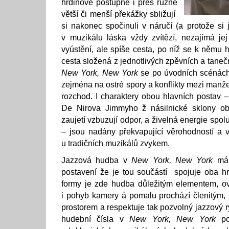
hrdinové postupně i přes různé
větší či menší překážky sbližují
si nakonec spočinuli v náručí (a protože s
v muzikálu láska vždy zvítězí, nezajímá je
vyústění, ale spíše cesta, po níž se k němu 
cesta složená z jednotlivých zpěvních a taneč
New York, New York
se po úvodních scénách
zejména na ostré spory a konflikty mezi manže
rozchod. I charaktery obou hlavních postav – 
De Nirova Jimmyho ž násilnické sklony ob
zaujetí vzbuzují odpor, a živelná energie spolu 
– jsou nadány překvapující věrohodností a vě
u tradičních muzikálů zvykem.
Jazzová hudba v
New York, New York
má 
postavení že je tou součástí spojuje oba hrd
formy je zde hudba důležitým elementem, ov
i pohyb kamery á pomalu prochází členitým,
prostorem a respektuje tak pozvolný jazzový ry
hudební čísla v
New York, New York
po