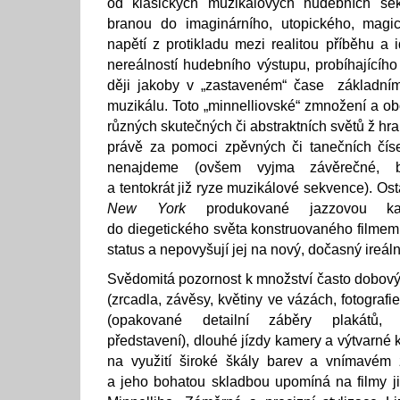
od klasických muzikálových hudebních sek
branou do imaginárního, utopického, magi
napětí z protikladu mezi realitou příběhu a 
nereálností hudebního výstupu, probíhajícíh
ději jakoby v „zastaveném“ čase základn
muzikálu. Toto „minnelliovské“ zmnožení a ob
různých skutečných či abstraktních světů ž hra
právě za pomoci zpěvných či tanečních čís
nenajdeme (ovšem vyjma závěrečné, b
a tentokrát již ryze muzikálové sekvence). Os
New York
produkované jazzovou ka
do diegetického světa konstruovaného filmem,
status a nepovyšují jej na nový, dočasný ireál
Svědomitá pozornost k množství často dobovýc
(zrcadla, závěsy, květiny ve vázách, fotografie,
(opakované detailní záběry plakátů, o
představení), dlouhé jízdy kamery a výtvarné 
na využití široké škály barev a vnímavém
a jeho bohatou skladbou upomíná na filmy j