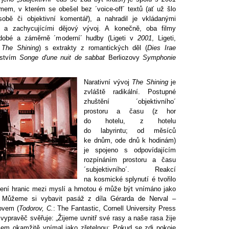
mem, v kterém se obešel bez ´voice-off´ textů (ať už šlo
obě či objektivní komentář), a nahradil je vkládanými
ími a zachycujícími dějový vývoj. A konečně, oba filmy
udobé a záměrně ´moderní´ hudby (Ligeti v
2001
, Ligeti,
v
The Shining
) s extrakty z romantických děl (
Dies Irae
ějstvím
Songe d'une nuit de sabbat
Berliozovy
Symphonie
Narativní vývoj
The Shining
je
zvláště radikální. Postupné
zhuštění ´objektivního´
prostoru a času (z hor
do hotelu, z hotelu
do labyrintu; od měsíců
ke dnům, ode dnů k hodinám)
je spojeno s odpovídajícím
rozpínáním prostoru a času
´subjektivního´. Reakcí
na kosmické splynutí é tvořilo
ní hranic mezi myslí a hmotou é může být vnímáno jako
í. Můžeme si vybavit pasáž z díla Gérarda de Nerval –
ovem (
Todorov, C.
: The Fantastic, Cornell University Press
 vypravěč svěřuje: „Žijeme uvnitř své rasy a naše rasa žije
sem okamžitě vnímal jako zřetelnou: Pokud se zdi pokoje