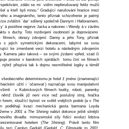
rspektivám, zdálo se mi vidím nepřerušovaný řetěz mužů
šel a kteří byli mnou.“ Gradující narušování hranice mezi
ho a imaginárního, tento příznak schizofrenie je patrný
krze zvláštní ´dar´ sdílený společně Dannym i Hallorannem,
zy´ á postihne nejprve Jacka a nakonec i Wendy á v závěru
aktu s duchy. Toto rozdvojení osobností je doprovázeno
 filmech, obrazy zdvojení: Danny a jeho Tony, přízrak
u s jejich symetrickými dekoracemi, labyrint se svou
azující ke zmenšené verzi hotelu a následným zdvojením
. Kamera jako taková – se svými jízdami vpřed, vzad či
puje prostor v barokních spirálách tomu činí ve filmech
, nýbrž přispívá tak k dojmu nesmiřitelné logiky a téměř
to všeobecného determinismu je hotel ž jméno (znamenající
chaickém užití i ´očarovat´) naznačuje svou manipulativní
všimli v Kubrickových filmech loutky, roboti, panenky
němž člověk již není více než poslušný stroj, hračka
h forem, sloužící bytost ve světě vnějších podob (a v
The
ům podléhají kvazi mechanická gesta barmana Loyda
můžeme v
2001
a
The Shining
nalézt dokonce ještě silnější
nového divadla: mimozemské síly řídící evoluci lidstva
prezentované hotelem (
The Shining
). Právě tento film
sílu tezi Carolyn Geduld (
Geduld, C: Filmguide to 2001: