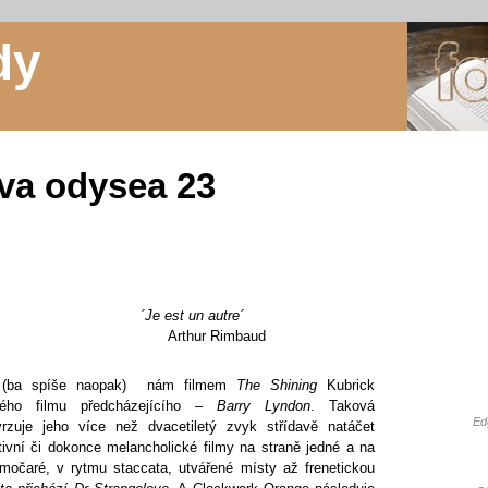
dy
va odysea 23
´Je est un autre´
Arthur Rimbaud
o (ba spíše naopak) nám filmem
The Shining
Kubrick
svého filmu předcházejícího –
Barry Lyndon
. Taková
Ed
rzuje jeho více než dvacetiletý zvyk střídavě natáčet
tivní či dokonce melancholické filmy na straně jedné a na
močaré, v rytmu staccata, utvářené místy až frenetickou