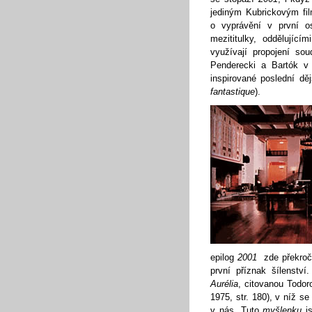
jediným Kubrickovým fil
o vyprávění v první os
mezititulky, oddělujíc
využívají propojení so
Penderecki a Bartók 
inspirované poslední d
fantastique
).
epilog
2001
zde překroče
první příznak šílenstv
Aurélia
, citovanou Todor
1975, str. 180), v níž se
v nás. Tuto
myšlenku
j