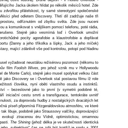
řujícího Jacka úkolem hlídat po několik měsíců hotel. Zde
 zdvořilou přátelskost, ty samé stereotypní společenské
íci před odletem Discovery. Třetí díl zadržuje naše tři
rostoru, odříznutém od zbytku světa. Zde jsou nuceni
kou a komunikovat s vnějškem pomocí telefonu, poté rádia,
řerušeno. Stejně jako vesmírná loď i Overlook umožní
rotichůdné pocity agorafobie a klaustrofobie a dopřávat
ortu (Danny a jeho tříkolka a šipky, Jack a jeho míček)
tavy, mající zdánlivě vše pod kontrolou, potopí pod hladinu
usel vyžadovat neustálou režisérovu pozornost (někomu to
mův film
Foolish Wives
, pro jehož vznik mu v Hollywoodu
el de Monte Carlo), stejně jako musel spolykat velkou část
 jako Discovery se i Overlook stal postavou filmu íž role
ežitosti člověka, nyní oběti vlastního osudu a instinktů.
ství – bezeslovné jako to první (v symetrii podobné té,
áří iniciační cestu smrti a transfigurace, tentokráte uvnitř
inulosti, za doprovodu hudby z nostalgických dvacátých let
ečná píseň připomíná Fitzgeraldovskou atmosféru, ve které
 - tak libuje, podobně jako Straussovy valčíky, doprovázející
, evokují ztracenou éru Vídně, optimistickou, omamnou
pasti.
The Shining
(jehož délka je ve skutečnosti identická
 jeho „subjektivní“ čas se zdá být kratší) je spolu s
2001