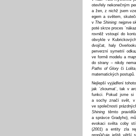
otevřely nekonečným pe
a žen, z nichž jsem vze
egem a světem, skutečné
v
The Shining
: nejprve s
poté skrze proces ´náka
rovněž vstoupí do kont
obvykle v Kubrickových
dvojčat, haly Overlook
perverzní symetrií odk
ve formě modelu a mapy
do strany – nikdy nema
Paths of Glory
či
Lolita
matematických postupů.
Nejlepší vyjádření toho
jak ´zkoumat´, tak v ar
funkci. Pokud jsme si 
a sochy značí svět, v 
ve společnosti prázdnýc
Shining
těmto pravidl
a správce Gradyho), 
evokaci světa coby stí
(
2001
) a entity zla re
propůjčuje ještě větší 