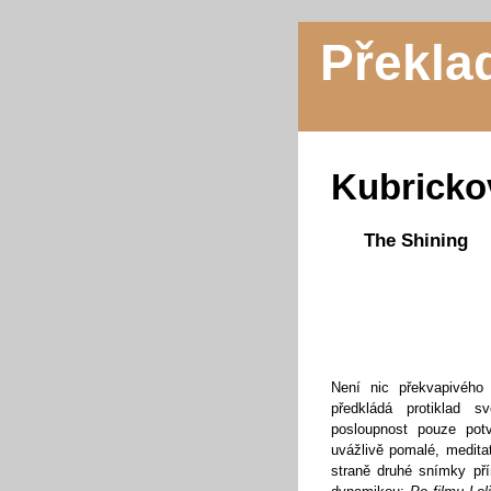
Překla
Kubricko
The Shining
Není nic překvapivéh
předkládá protiklad 
posloupnost pouze potv
uvážlivě pomalé, medita
straně druhé snímky pří