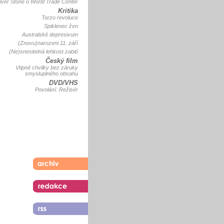
iver Stone o
World Trade Center
Kritika
Torzo revoluce
Spiklenec žen
Australské depresivum
(Znovu)narozeni 11. září
(Ne)snesitelná lehkost zabití
Český film
Vtipné chvilky bez záruky
smysluplného obsahu
DVD/VHS
Povolání: Režisér