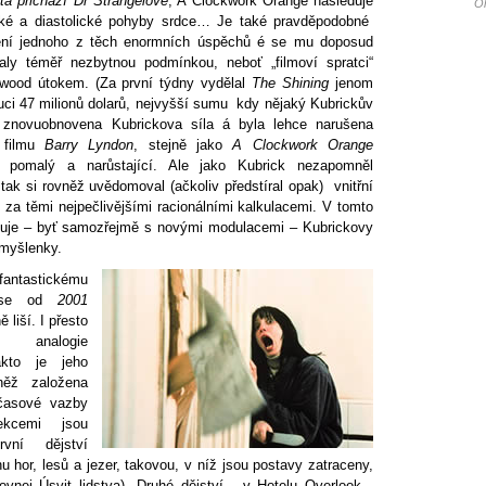
ita přichází Dr Strangelove
, A Clockwork Orange následuje
Ol
cké a diastolické pohyby srdce… Je také pravděpodobné
ení jednoho z těch enormních úspěchů é se mu doposud
aly téměř nezbytnou podmínkou, neboť „filmoví spratci“
lywood útokem. (Za první týdny vydělal
The Shining
jenom
uci 47 milionů dolarů, nejvyšší sumu kdy nějaký Kubrickův
a znovuobnovena Kubrickova síla á byla lehce narušena
 filmu
Barry Lyndon
, stejně jako
A Clockwork Orange
pomalý a narůstající. Ale jako Kubrick nezapomněl
 tak si rovněž uvědomoval (ačkoliv předstíral opak) vnitřní
za těmi nejpečlivějšími racionálními kalkulacemi. V tomto
je – byť samozřejmě s novými modulacemi – Kubrickovy
 myšlenky.
fantastickému
e od
2001
liší. I přesto
é analogie
akto je jeho
vněž založena
 časové vazby
ekcemi jsou
rvní dějství
u hor, lesů a jezer, takovou, v níž jsou postavy zatraceny,
ovnej Úsvit lidstva). Druhé dějství - v Hotelu Overlook -