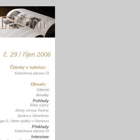
č. 29 / říjen 2006
Články v rubrice:
Kubrickova odysea 23
Obsah:
Editorial
Aktuality
Pohledy
Rány a jizvy
Jimmy versus Tommy
Zpráva z Ulmerfestu
gar G. Ulmer zpátky v Olomouci
Překlady
Kubrickova odysea 23
Interview