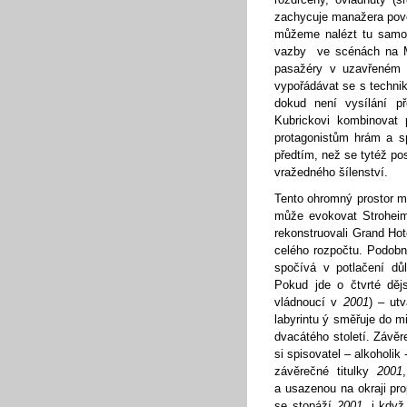
zachycuje manažera pově
můžeme nalézt tu samou
vazby ve scénách na Měs
pasažéry v uzavřeném p
vypořádávat se s techni
dokud není vysílání p
Kubrickovi kombinovat p
protagonistům hrám a sp
předtím, než se tytéž pos
vražedného šílenství.
Tento ohromný prostor m
může evokovat Strohei
rekonstruovali Grand Hot
celého rozpočtu. Podobně
spočívá v potlačení důl
Pokud jde o čtvrté děj
vládnoucí v
2001
) – utv
labyrintu ý směřuje do m
dvacátého století. Závěr
si spisovatel – alkoholik
závěrečné titulky
2001
a usazenou na okraji pro
se stopáží
2001
, i když