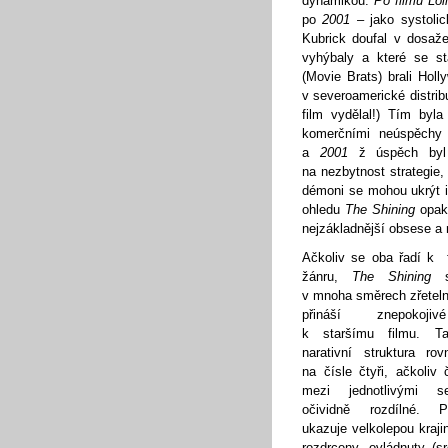
dynamikou:
Po filmu Lol
po
2001
– jako systoli
Kubrick doufal v dosaž
vyhýbaly a které se st
(Movie Brats) brali Hol
v severoamerické distrib
film vydělal!) Tím byl
komerčními neúspěchy
a
2001
ž úspěch byl 
na nezbytnost strategie,
démoni se mohou ukrýt i 
ohledu
The Shining
opaku
nejzákladnější obsese a
Ačkoliv se oba řadí k 
žánru,
The Shining
s
v mnoha směrech zřetelně 
přináší znepokojiv
k staršímu filmu. T
narativní struktura ro
na čísle čtyři, ačkoliv
mezi jednotlivými s
očividně rozdílné. P
ukazuje velkolepou krajin
rozdrceny, ovládnuty (sr