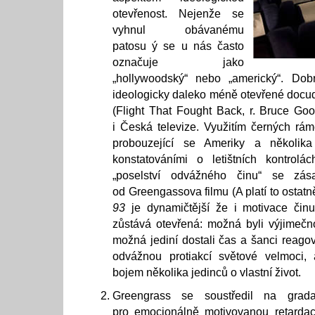
otevřenost. Nejenže se
vyhnul obávanému
patosu ý se u nás často
označuje jako
„hollywoodský“ nebo „americký“. Dob
ideologicky daleko méně otevřené doc
(Flight That Fought Back, r. Bruce Go
i Česká televize. Využitím černých rá
probouzející se Ameriky a několika 
konstatováními o letištních kontrol
„poselství odvážného činu“ se zása
od Greengassova filmu (A platí to ostatn
93
je dynamičtější že i motivace čin
zůstává otevřená: možná byli výjimečnou
možná jediní dostali čas a šanci reagova
odvážnou protiakcí světové velmoci,
bojem několika jedinců o vlastní život.
Greengrass se soustředil na grad
pro emocionálně motivovanou retarda