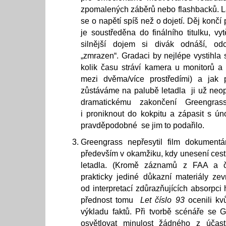
zpomalených záběrů nebo flashbacků. La
se o napětí spíš než o dojetí. Děj končí
je soustředěna do finálního titulku, vy
silnější dojem si divák odnáší, odc
„zmrazen“. Gradaci by nejlépe vystihla st
kolik času stráví kamera u monitorů a 
mezi dvěma/více prostředími) a jak 
zůstáváme na palubě letadla ji už neop
dramatickému zakončení Greengras
i proniknout do kokpitu a zápasit s ún
pravděpodobné se jim to podařilo.
Greengrass nepřesytil film dokumentár
především v okamžiku, kdy unesení cestuj
letadla. (Kromě záznamů z FAA a č
prakticky jediné důkazní materiály zevn
od interpretací zdůrazňujících absorpci
přednost tomu
Let číslo 93
ocenili kv
výkladu faktů. Při tvorbě scénáře se 
osvětlovat minulost žádného z účast