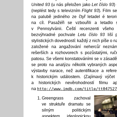
United 93
(u nás přeložen jako
Let číslo 93
)
(neplést tedy s televizním
Flight 93
). Film se
na palubě jediného ze čtyř letadel é teror
na cíl. Pasažéři se vzbouřili a letadlo 
v Pennsylvánii. Čeští recenzenti všeho
bezvýhradné pochvale
Letu číslo 93
liší 
stylistických dovedností: každý z nich píše o na
založené na angažování neherců/ neznám
rešerších a rozhovorech s pozůstalými, ruč
patosu. Se všemi konstatováními se v zásadě
se proto na analýzu několik vybraných aspek
výstavby narace, než autentifikace a refere
k historickým událostem. (Zajímavý výčet
a historických nevěrohodností filmu 
na
http://www.imdb.com/title/tt047527
Greengrass zachoval
ve struktuře dramatu se
silným politickým
aspektem ideologickou