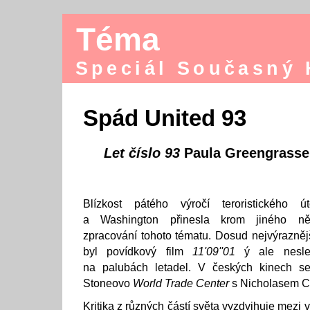
Téma
Speciál Současný
Spád United 93
Let číslo 93
Paula Greengrasse
Blízkost pátého výročí teroristickéh
a Washington přinesla krom jiného něko
zpracování tohoto tématu. Dosud nejvýrazněj
byl povídkový film
11'09''01
ý ale nesled
na palubách letadel. V českých kinech se
Stoneovo
World Trade Center
s Nicholasem Ca
Kritika z různých částí světa vyzdvihuje mezi