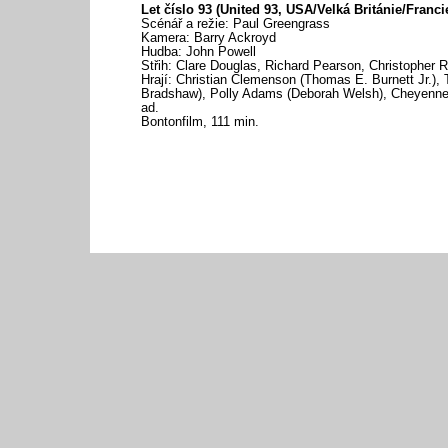
Let číslo 93 (United 93, USA/Velká Británie/Franci
Scénář a režie: Paul Greengrass
Kamera: Barry Ackroyd
Hudba: John Powell
Střih: Clare Douglas, Richard Pearson, Christopher 
Hrají: Christian Clemenson (Thomas E. Burnett Jr.),
Bradshaw), Polly Adams (Deborah Welsh), Cheyenn
ad.
Bontonfilm, 111 min.