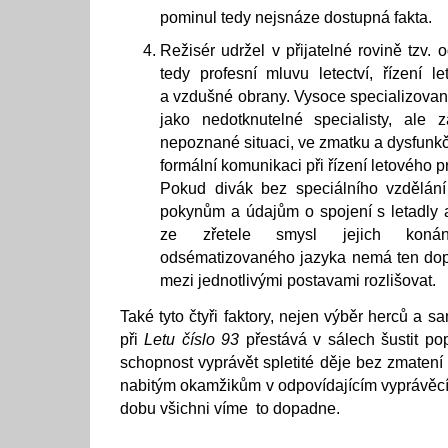
pominul tedy nejsnáze dostupná fakta.
Režisér udržel v přijatelné rovině tzv.
tedy profesní mluvu letectví, řízení 
a vzdušné obrany. Vysoce specializovan
jako nedotknutelné specialisty, ale
nepoznané situaci, ve zmatku a dysfunkč
formální komunikaci při řízení letového 
Pokud divák bez speciálního vzdělání
pokynům a údajům o spojení s letadly a 
ze zřetele smysl jejich konán
odsématizovaného jazyka nemá ten do
mezi jednotlivými postavami rozlišovat.
Také tyto čtyři faktory, nejen výběr herců a 
při
Letu číslo 93
přestává v sálech šustit po
schopnost vyprávět spletité děje bez zmatení a
nabitým okamžikům v odpovídajícím vyprávěcí
dobu všichni víme to dopadne.