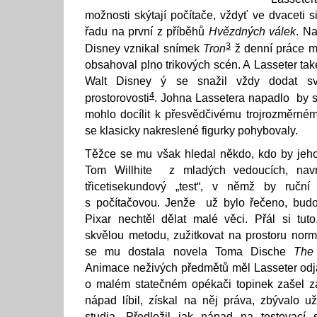
možnosti skýtají počítače, vždyť ve dvaceti s
řadu na první z příběhů
Hvězdných válek
. Na
3
Disney vznikal snímek
Tron
ž denní práce mě
obsahoval plno trikových scén. A Lasseter ta
Walt Disney ý se snažil vždy dodat s
4
prostorovosti
. Johna Lassetera napadlo by 
mohlo docílit k přesvědčivému trojrozměrné
se klasicky nakreslené figurky pohybovaly.
Těžce se mu však hledal někdo, kdo by jeho
Tom Willhite z mladých vedoucích, navr
třicetisekundový „test“, v němž by ruční
s počítačovou. Jenže už bylo řečeno, budou
Pixar nechtěl dělat malé věci. Přál si tut
skvělou metodu, zužitkovat na prostoru norm
se mu dostala novela Toma Dische
The 
Animace neživých předmětů měl Lasseter odj
o malém statečném opékači topinek zašel z
nápad líbil, získal na něj práva, zbývalo u
studia. Předložil jak nápad na testovací 