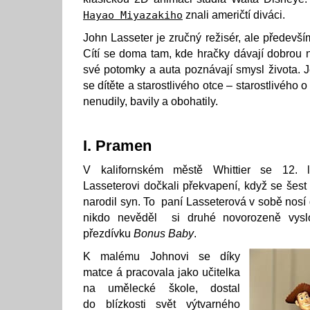
Hayao Miyazakiho
znali američtí diváci.
John Lasseter je zručný režisér, ale předevš
Cítí se doma tam, kde hračky dávají dobrou 
své potomky a auta poznávají smysl života. J
se dítěte a starostlivého otce – starostlivého o
nenudily, bavily a obohatily.
I. Pramen
V kalifornském městě Whittier se 12.
Lasseterovi dočkali překvapení, když se šest
narodil syn. To paní Lasseterová v sobě nosí
nikdo nevěděl si druhé novorozeně vysl
přezdívku
Bonus Baby
.
K malému Johnovi se díky
matce á pracovala jako učitelka
na umělecké škole, dostal
do blízkosti svět výtvarného