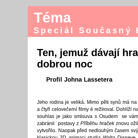
Téma
Speciál Současný
Ten, jemuž dávají hr
dobrou noc
Profil Johna Lassetera
Jeho rodina je veliká. Mimo pěti synů má na 
a čtyři celovečerní filmy é režíroval. Dohlíží 
souhlas je jako smlouva s Osudem se vám 
zabránil postavy z
Příběhu hraček
znovu ožil
vytvořilo. Naopak před nedlouhým časem svý
klasickou 2D animaci studia Walta Disneye.