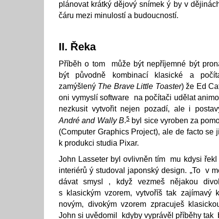
plánovat krátký dějový snímek ý by v dějinác
čáru mezi minulostí a budoucností.
II. Řeka
Příběh o tom může být nepříjemné být pron
být původně kombinací klasické a počít
zamýšlený
The Brave Little Toaster
) že Ed Ca
oni vymyslí software na počítači udělat anim
nezkusit vytvořit nejen pozadí, ale i post
5
André and Wally B
.
byl sice vyroben za pomo
(Computer Graphics Project), ale de facto se
k produkci studia Pixar.
John Lasseter byl ovlivněn tím mu kdysi řekl 
interiérů ý studoval japonský design. „To v
dávat smysl , když vezmeš nějakou divok
s klasickým vzorem, vytvoříš tak zajímavý
novým, divokým vzorem zpracuješ klasickou,
John si uvědomil kdyby vyprávěl příběhy tak b