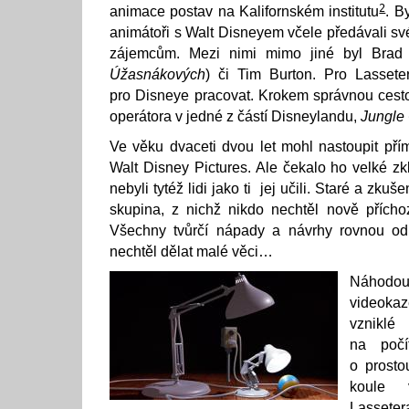
2
animace postav na Kalifornském institutu
. B
animátoři s Walt Disneyem včele předávali s
zájemcům. Mezi nimi mimo jiné byl Brad B
Úžasnákových
) či Tim Burton. Pro Lassete
pro Disneye pracovat. Krokem správnou cesto
operátora v jedné z částí Disneylandu,
Jungle
Ve věku dvaceti dvou let mohl nastoupit př
Walt Disney Pictures. Ale čekalo ho velké zk
nebyli tytéž lidi jako ti jej učili. Staré a zku
skupina, z nichž nikdo nechtěl nově přícho
Všechny tvůrčí nápady a návrhy rovnou odm
nechtěl dělat malé věci…
Náhodou
videoka
vzniklé
na počí
o prosto
koule 
Lasseter