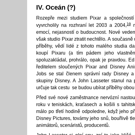
IV. Oceán (?)
Rozepře mezi studiem Pixar a společností
10
vyvrcholily na rozhraní let 2003 a 2004,
m
emocí, nejasností o budoucnost. Nové veden
však studio Pixar ztratit nechtělo. A současn
příběhy, vědí lidé z tohoto malého studia d
koupí Pixaru (a tím pádem jeho vlastnění
spoluzakládal, prohrálo, opak je pravdou. E
ředitelem sloučených Pixar and Disney Ani
Jobs se stal členem správní rady Disney a
skupiny Disney. A John Lasseter stanul na po
určuje tak cestu se budou ubírat příběhy obou 
Před své nové zaměstnance nervózní nastoup
roku v teniskách, kraťasech a košili s tahit
málo po třetí hodině odpoledne, když jeho p
Disney Pictures, továrny jeho snů, bouřlivě tl
animátorů, scenáristů, producentů.