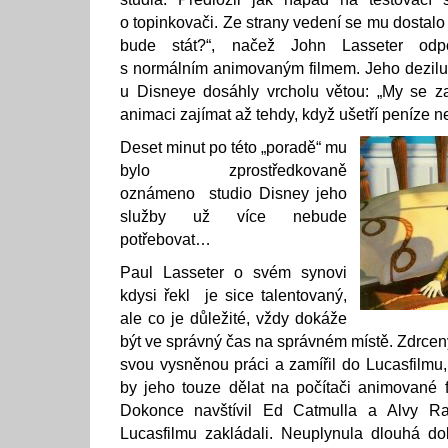
o topinkovači. Ze strany vedení se mu dostalo 
bude stát?“, načež John Lasseter odp
s normálním animovaným filmem. Jeho dezilu
u Disneye dosáhly vrcholu větou: „My se 
animaci zajímat až tehdy, když ušetří peníze n
Deset minut po této „poradě“ mu
bylo zprostředkovaně
oznámeno studio Disney jeho
služby už více nebude
potřebovat…
Paul Lasseter o svém synovi
kdysi řekl je sice talentovaný,
ale co je důležité, vždy dokáže
být ve správný čas na správném místě. Zdrcen
svou vysněnou práci a zamířil do Lucasfilmu, n
by jeho touze dělat na počítači animované fi
Dokonce navštívil Ed Catmulla a Alvy Ray
Lucasfilmu zakládali. Neuplynula dlouhá dob