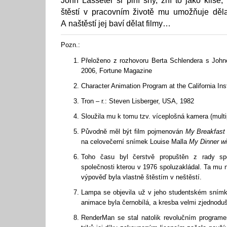
John Lasseter si plní sny, zní to jako klišé
štěstí v pracovním životě mu umožňuje děla
A naštěstí jej baví dělat filmy…
Pozn.:
Přeloženo z rozhovoru Berta Schlendera s Joh
2006, Fortune Magazine
Character Animation Program at the California Inst
Tron – r.: Steven Lisberger, USA, 1982
Sloužila mu k tomu tzv. víceplošná kamera (mult
Původně měl být film pojmenován
My Breakfast 
na celovečerní snímek Louise Malla
My Dinner wi
Toho času byl čerstvě propuštěn z rady spo
společnosti kterou v 1976 spoluzakládal. Ta mu n
výpověď byla vlastně štěstím v neštěstí.
Lampa se objevila už v jeho studentském sní
animace byla černobílá, a kresba velmi zjednod
RenderMan se stal natolik revolučním program