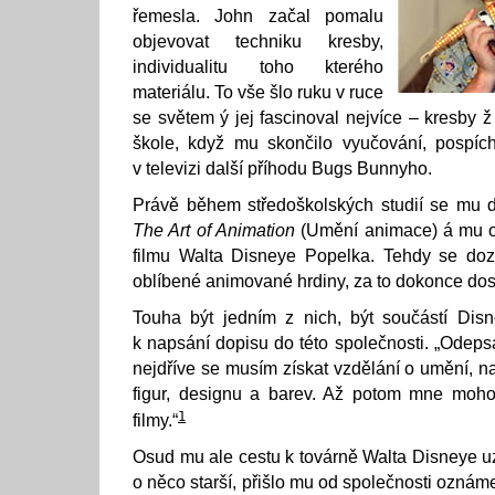
řemesla. John začal pomalu
objevovat techniku kresby,
individualitu toho kterého
materiálu. To vše šlo ruku v ruce
se světem ý jej fascinoval nejvíce – kresby ž 
škole, když mu skončilo vyučování, pospí
v televizi další příhodu Bugs Bunnyho.
Právě během středoškolských studií se mu d
The Art of Animation
(Umění animace) á mu od
filmu Walta Disneye Popelka. Tehdy se doz
oblíbené animované hrdiny, za to dokonce dos
Touha být jedním z nich, být součástí Dis
k napsání dopisu do této společnosti. „Odepsa
nejdříve se musím získat vzdělání o umění, n
figur, designu a barev. Až potom mne moho
1
filmy.“
Osud mu ale cestu k továrně Walta Disneye uz
o něco starší, přišlo mu od společnosti oznám