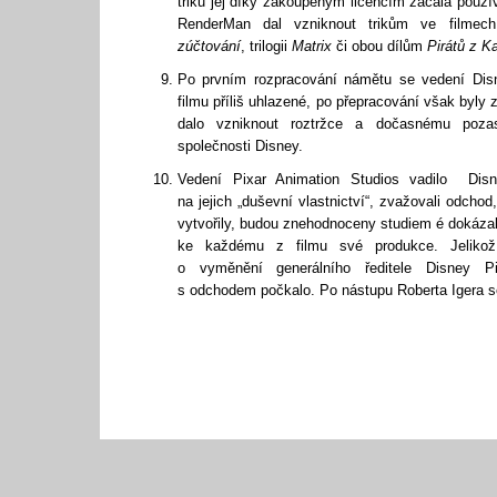
triků jej díky zakoupeným licencím začala použív
RenderMan dal vzniknout trikům ve filme
zúčtování
, trilogii
Matrix
či obou dílům
Pirátů z Ka
Po prvním rozpracování námětu se vedení Disn
filmu příliš uhlazené, po přepracování však byly 
dalo vzniknout roztržce a dočasnému poza
společnosti Disney.
Vedení Pixar Animation Studios vadilo Disn
na jejich „duševní vlastnictví“, zvažovali odcho
vytvořily, budou znehodnoceny studiem é dokázal
ke každému z filmu své produkce. Jelikož
o vyměnění generálního ředitele Disney Pi
s odchodem počkalo. Po nástupu Roberta Igera se