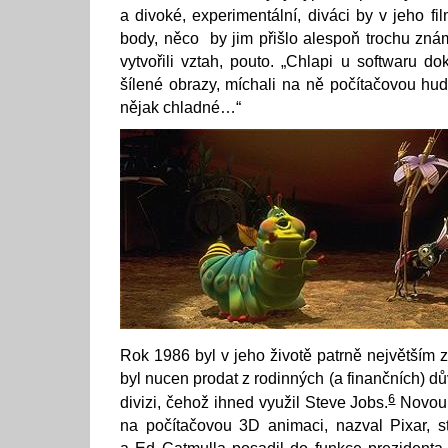
a divoké, experimentální, diváci by v jeho f
body, něco by jim přišlo alespoň trochu zná
vytvořili vztah, pouto. „Chlapi u softwaru dok
šílené obrazy, míchali na ně počítačovou hud
nějak chladné…“
Rok 1986 byl v jeho životě patrně největším
byl nucen prodat z rodinných (a finančních) 
6
divizi, čehož ihned využil Steve Jobs.
Novou f
na počítačovou 3D animaci, nazval Pixar, s