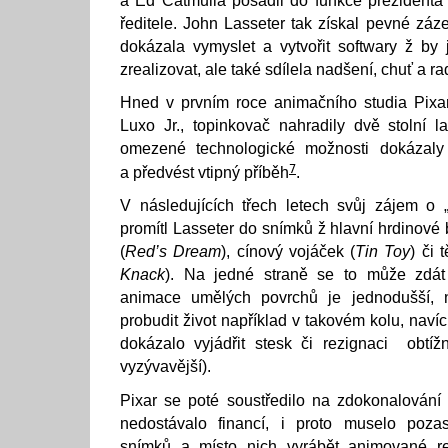
a Ed Catmulla posadil do funkce prezidenta
ředitele. John Lasseter tak získal pevné záz
dokázala vymyslet a vytvořit softwary ž by
zrealizovat, ale také sdílela nadšení, chuť a ra
Hned v prvním roce animačního studia Pixar
Luxo Jr., topinkovač nahradily dvě stolní 
omezené technologické možnosti dokázaly
7
a předvést vtipný příběh
.
V následujících třech letech svůj zájem o „
promítl Lasseter do snímků ž hlavní hrdinové
(
Red’s Dream
), cínový vojáček (
Tin Toy
) či 
Knack
). Na jedné straně se to může zdát
animace umělých povrchů je jednodušší, 
probudit život například v takovém kolu, nav
dokázalo vyjádřit stesk či rezignaci obtíž
vyzývavější).
Pixar se poté soustředilo na zdokonalování 
nedostávalo financí, i proto muselo pozas
snímků a místo nich vyrábět animované re