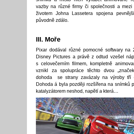
vazby na různé firmy či společnosti a mezi 
životem Johna Lassetera spojena pevnějš
původně zdálo.
III. Moře
Pixar dodával různé pomocné softwary na 
Disney Pictures a právě z odtud vzešel náp
s celovečerním filmem, kompletně animova
vznikl za spolupráce těchto dvou „značek
dohoda se strany zavázaly na výroby tří 
Dohoda á byla později rozšířena na snímků p
katalyzátorem neshod, napětí a která…