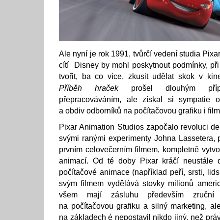
Ale nyní je rok 1991, tvůrčí vedení studia Pixa
cítí Disney by mohl poskytnout podmínky, při
tvořit, ba co více, zkusit udělat skok v kin
Příběh hraček
prošel dlouhým příp
přepracováváním, ale získal si sympatie 
a obdiv odborníků na počítačovou grafiku i film
Pixar Animation Studios započalo revoluci de 
svými ranými experimenty Johna Lassetera, p
prvním celovečerním filmem, kompletně vytv
animací. Od té doby Pixar kráčí neustále 
počítačové animace (například peří, srsti, l
svým filmem vydělává stovky milionů ameri
všem mají zásluhu především zruční a
na počítačovou grafiku a silný marketing, al
na základech é nepostavil nikdo jiný, než prá