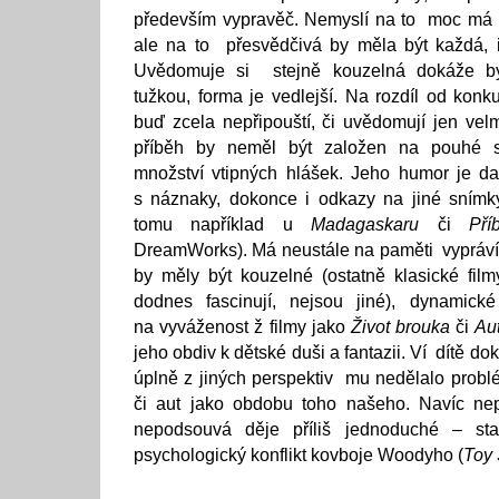
především vypravěč. Nemyslí na to moc má 
ale na to přesvědčivá by měla být každá, i
Uvědomuje si stejně kouzelná dokáže bý
tužkou, forma je vedlejší. Na rozdíl od konku
buď zcela nepřipouští, či uvědomují jen ve
příběh by neměl být založen na pouhé s
množství vtipných hlášek. Jeho humor je da
s náznaky, dokonce i odkazy na jiné snímky
tomu například u
Madagaskaru
či
Pří
DreamWorks). Má neustále na paměti vypráví p
by měly být kouzelné (ostatně klasické fil
dodnes fascinují, nejsou jiné), dynamick
na vyváženost ž filmy jako
Život brouka
či
Au
jeho obdiv k dětské duši a fantazii. Ví dítě dok
úplně z jiných perspektiv mu nedělalo problé
či aut jako obdobu toho našeho. Navíc ne
nepodsouvá děje příliš jednoduché – stač
psychologický konflikt kovboje Woodyho (
Toy 