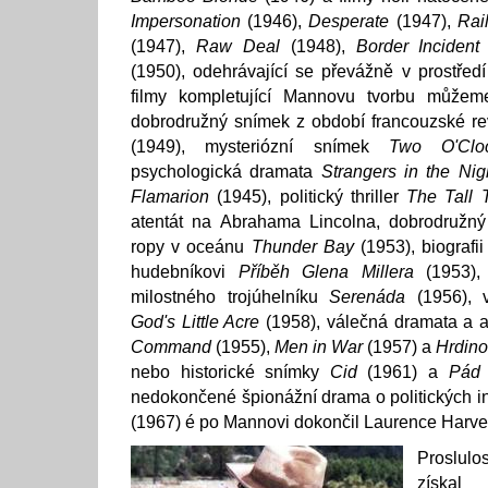
Impersonation
(1946),
Desperate
(1947),
Rai
(1947),
Raw Deal
(1948),
Border Incident
(1950), odehrávající se převážně v prostředí
filmy kompletující Mannovu tvorbu můžeme
dobrodružný snímek z období francouzské r
(1949), mysteriózní snímek
Two O'Clo
psychologická dramata
Strangers in the Nig
Flamarion
(1945), politický thriller
The Tall 
atentát na Abrahama Lincolna, dobrodružný 
ropy v oceánu
Thunder Bay
(1953), biografi
hudebníkovi
Příběh Glena Millera
(1953), 
milostného trojúhelníku
Serenáda
(1956), 
God's Little Acre
(1958), válečná dramata a a
Command
(1955),
Men in War
(1957) a
Hrdino
nebo historické snímky
Cid
(1961) a
Pád 
nedokončené špionážní drama o politických i
(1967) é po Mannovi dokončil Laurence Harve
Proslul
získal 