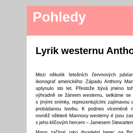
Pohledy
Lyrik westernu Anth
Mezi několik letošních červnových jubilan
ikonograf amerického Západu Anthony Man
uplynulo sto let. Přestože bývá jméno to
výhradně se žánrem westernu, setkáme se v 
s jinými snímky, reprezentujícími zajímavo
probádanou tvorbu. K podnes víceméně n
rovněž některé Mannovy westerny é jsou zas
s jeho klíčovým hercem – Jamesem Stewarte
Mann začínal jako divadelní herec na Br