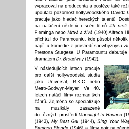
vypracoval na producenta a posléze také reži
upoutala pozornost hollywoodského Davida O
pracuje jako hledač hereckých talentů. Dostá
na natáčení některých scén filmů
Jih proti
Fleminga nebo
Mrtvá a živá
(1940) Alfreda H
přichází do Paramountu, kde působí několik l
např. u komedie z prostředí showbyznysu
Su
Prestona Sturgese. U Paramountu debutuje t
dramatem
Dr. Broadway
(1942).
V následujících letech pracuje
pro další hollywoodská studia
jako Universal, R.K.O nebo
Metro-Godwyn-Mayer. Ve 40.
letech natáčí filmy rozmanitých
žánrů. Zejména se specializuje
na muzikály zasazené
do různých prostředí
Moonlight in Havana
(1
(1943),
My Best Gal
(1944),
Sing Your Wa
Bamboo Blonde
(1946) a filmy noir natočen