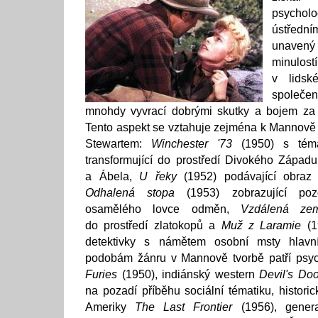
psychol
ústředn
unavený 
minulostí
v lidské
společ
mnohdy vyvrací dobrými skutky a bojem za 
Tento aspekt se vztahuje zejména k Mannově
Stewartem:
Winchester '73
(1950) s témat
transformující do prostředí Divokého Západu
a Ábela,
U řeky
(1952) podávající obraz 
Odhalená stopa
(1953) zobrazující poz
osamělého lovce odměn,
Vzdálená ze
do prostředí zlatokopů a
Muž z Laramie
(19
detektivky s námětem osobní msty hlavn
podobám žánru v Mannově tvorbě patří psy
Furies
(1950), indiánský western
Devil's Do
na pozadí příběhu sociální tématiku, histori
Ameriky
The Last Frontier
(1956), generač