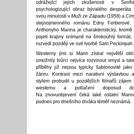
odrážející jejich zkušenosti v
Šeri
psychologizující obraz bývalého desperáta 
svou minulostí v
Muži ze Západu
(1958) a
Cim
stejnojmenného románu Edny Ferberové.
Anthonyho Manna je charakteristický, kromě 
pojetí krajiny snímané na širokoúhlý formát,
rozvedl později ve své tvorbě Sam Peckinpah.
Westerny ými si Mann získal největší oblib
umožnily tvůrci nejvíce rozvinout smysl a tal
příběhy již nejsou typicky šablonovité jako 
žánru. Kontrast mezi narativní výstavbou
stylem probudil u pozdějších filmařů zájem o
westernu a potlačení doposud domi
Na znovuobjevení čeká také ostatní Mann
podnes pro dnešního diváka téměř neznámá.