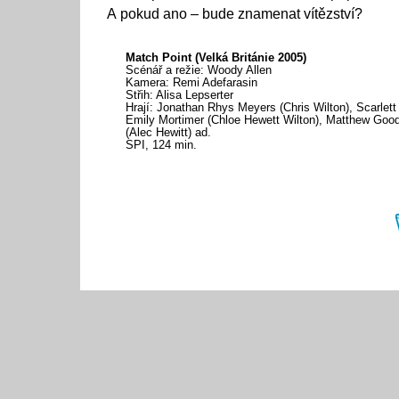
A pokud ano – bude znamenat vítězství?
Match Point (Velká Británie 2005)
Scénář a režie: Woody Allen
Kamera: Remi Adefarasin
Střih: Alisa Lepserter
Hrají: Jonathan Rhys Meyers (Chris Wilton), Scarlett
Emily Mortimer (Chloe Hewett Wilton), Matthew Goo
(Alec Hewitt) ad.
SPI, 124 min.