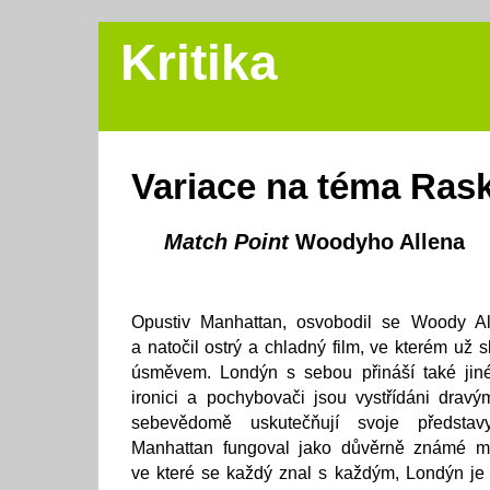
Kritika
Variace na téma Ras
Match Point
Woodyho Allena
Opustiv Manhattan, osvobodil se Woody A
a natočil ostrý a chladný film, ve kterém už
úsměvem. Londýn s sebou přináší také jiné 
ironici a pochybovači jsou vystřídáni dravým
sebevědomě uskutečňují svoje představ
Manhattan fungoval jako důvěrně známé mís
ve které se každý znal s každým, Londýn je 