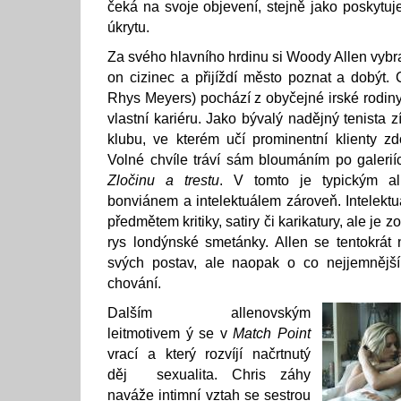
čeká na svoje objevení, stejně jako poskyt
úkrytu.
Za svého hlavního hrdinu si Woody Allen vybra
on cizinec a přijíždí město poznat a dobýt. 
Rhys Meyers) pochází z obyčejné irské rodiny
vlastní kariéru. Jako bývalý nadějný tenista z
klubu, ve kterém učí prominentní klienty z
Volné chvíle tráví sám bloumáním po galeri
Zločinu a trestu
. V tomto je typickým a
bonviánem a intelektuálem zároveň. Intelekt
předmětem kritiky, satiry či karikatury, ale je 
rys londýnské smetánky. Allen se tentokrát
svých postav, ale naopak o co nejjemnější 
chování.
Dalším allenovským
leitmotivem ý se v
Match Point
vrací a který rozvíjí načrtnutý
děj sexualita. Chris záhy
naváže intimní vztah se sestrou