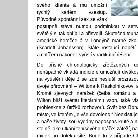
svého klienta á mu umožní
rychlý kariérní vzestup.
Původně spontánní sex se však
postupně stává nutnou podmínkou v setrvá
světě ý si tak oblíbil a přisvojil. Skutečná tou
americké herečce á v Londýně marně zkouší
(Scarlett Johansson). Stále rostoucí napětí
a chtíčem nakonec vyústí v radikální řešení.
Do přísně chronologicky zřetězených u
nenápadně vkládá indicie é umožňují divákovi
na vyústění děje ž se zde nesluší prozrazo
dvoje přirovnání – Wiltona k Raskolnikovovi a
Kromě zjevných narážek (četba románu a 
Wilton blíží svému literárnímu vzoru také vl
probleskne z útržků rozhovorů. Svět bez Boha
místo, ve kterém „je vše dovoleno.“ Neexistuje
a naše životy jsou vydány napospas kruté a 
stejně jako utkání tenisového hráče: záleží, n
míček po doteku sítě. Bude to v případě C