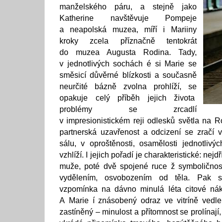
manželského páru, a stejně jako
Katherine navštěvuje Pompeje
a neapolská muzea, míří i Mariiny
kroky zcela příznačně tentokrát
do muzea Augusta Rodina. Tady,
v jednotlivých sochách é si Marie se
směsicí důvěrné blízkosti a současně
neurčité bázně zvolna prohlíží, se
opakuje celý příběh jejich života
problémy se zrcadlí
v impresionistickém reji odlesků světla na R
partnerská uzavřenost a odcizení se zračí v
sálu, v oproštěnosti, osamělosti jednotliv
vzhlíží. I jejich pořadí je charakteristické: nej
muže, poté dvě spojené ruce ž symboličnost
vydělením, osvobozením od těla. Pak s
vzpomínka na dávno minulá léta citové nák
A Marie í znásobený odraz ve vitríně vedle
zastíněný – minulost a přítomnost se prolínají