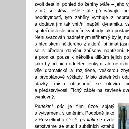
zvolí detailní pohled do ženiny tváře – jeho v
v níž se slévá ještě stále přetrvávající n
neodbytností, tyto záběry vytrhuje z nepr
a dodává jim tak vnitřní napětí, dynamiku, v
společnosti stejnou míru svobody jako postavy,
Není svazován nadměrným střihem ý by jej nutil
s hlediskem některého z aktérů, přijímat jasn
se s předem danými způsoby nahlížení. P
a proniká pouze k několika dílkům jejich po
jako by od nich oddělen tenkým, ale nerozb
vše dramatické a rozjitřené, veškerou zby
a prvoplánové výklady. Místo zřetelných odp
otázky, místo objasnění se otevírá po
a představivosti. Tichý záběr na zavřené dv
výmluvný.
Perfektní pár
je film úzce spjatý
s výtvarnem, s uměním. Podobně jako
v Rosselliniho
Cestě po Itálii
se i zde
setkáváme se studií subtilních vztahů