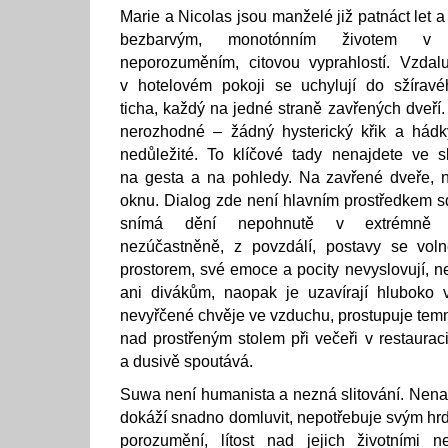
Marie a Nicolas jsou manželé již patnáct let 
bezbarvým, monotónním životem v 
neporozuměním, citovou vyprahlostí. Vzdal
v hotelovém pokoji se uchylují do sžíravé
ticha, každý na jedné straně zavřených dveří.
nerozhodné – žádný hysterický křik a hádk
nedůležité. To klíčové tady nenajdete ve s
na gesta a na pohledy. Na zavřené dveře, n
oknu. Dialog zde není hlavním prostředkem sd
snímá dění nepohnutě v extrémně d
nezúčastněně, z povzdálí, postavy se vo
prostorem, své emoce a pocity nevyslovují, n
ani divákům, naopak je uzavírají hluboko 
nevyřčené chvěje ve vzduchu, prostupuje temn
nad prostřeným stolem při večeři v restaurac
a dusivě spoutává.
Suwa není humanista a nezná slitování. Nena
dokáží snadno domluvit, nepotřebuje svým hrd
porozumění, lítost nad jejich životními n