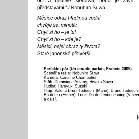
oči a bedlivě sledovat, nebo je zavřít
představami.“ / Nobuhiro Suwa
Měsíce odraz hladinou vodní
chvěje se, mihotá:
Chyť si ho – je tu!
Chyť si ho – kde je?
Měsíci, nejsi obraz ty života?
Staré japonské pětiverší
Perfektní pár (Un couple parfait, Francie 2005)
Scénář a režie: Nobuhiro Suwa
Kamera: Caroline Champetier
Střih: Dominique Auvray, Hisako Suwa
Hudba: Haruyuki Suzuki
Hrají: Valeria Bruni-Tedeschi (Marie), Bruno Todeschin
Boutefeu (Esther), Louis-Do de Lencquesaing (Vincen
a další.