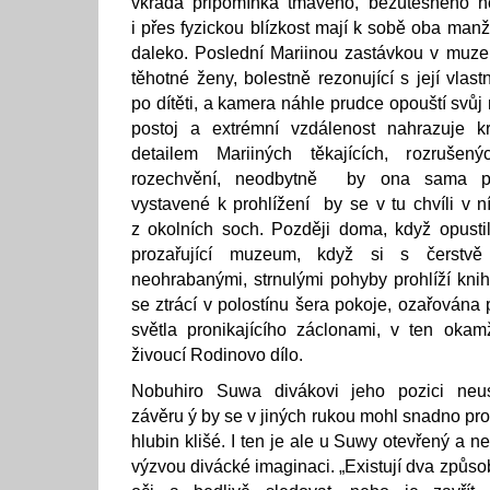
vkrádá připomínka tmavého, bezútěšného h
i přes fyzickou blízkost mají k sobě oba manž
daleko. Poslední Mariinou zastávkou v muze
těhotné ženy, bolestně rezonující s její vla
po dítěti, a kamera náhle prudce opouští svůj
postoj a extrémní vzdálenost nahrazuje kraj
detailem Mariiných těkajících, rozrušený
rozechvění, neodbytně by ona sama pa
vystavené k prohlížení by se v tu chvíli v n
z okolních soch. Později doma, když opusti
prozařující muzeum, když si s čerstvě
neohrabanými, strnulými pohyby prohlíží knih
se ztrácí v polostínu šera pokoje, ozařována
světla pronikajícího záclonami, v ten okam
živoucí Rodinovo dílo.
Nobuhiro Suwa divákovi jeho pozici ne
závěru ý by se v jiných rukou mohl snadno p
hlubin klišé. I ten je ale u Suwy otevřený a ne
výzvou divácké imaginaci. „Existují dva způs