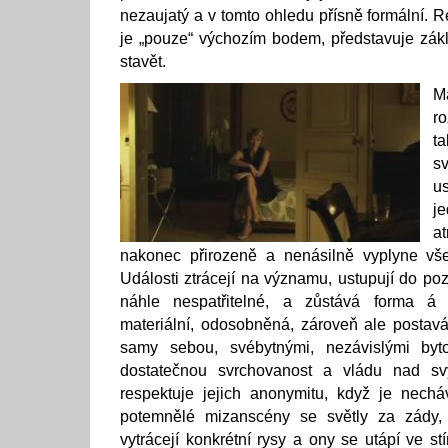
nezaujatý a v tomto ohledu přísně formální. R
je „pouze“ výchozím bodem, představuje zákl
stavět.
Ma
ro
ta
s
u
je
a
nakonec přirozeně a nenásilně vyplyne vš
Události ztrácejí na významu, ustupují do poza
náhle nespatřitelné, a zůstává forma á
materiální, odosobněná, zároveň ale postav
samy sebou, svébytnými, nezávislými byt
dostatečnou svrchovanost a vládu nad s
respektuje jejich anonymitu, když je nechá
potemnělé mizanscény se světly za zády, 
vytrácejí konkrétní rysy a ony se utápí ve s