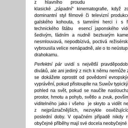
z hlavního proudu
klasické „západní“ kinematografie, když 
dominantní styl filmové či televizní produ
galského kohouta, s tamními herci i s f
technického štábu esencí japonského vidě
šedivým, fádním a nudně beztvarým ka
nesmlouvavá, nepodbízivá, poctivá režisérs
vybrousila velice nenápadně, ale o to neústu
drahokamu.
Perfektní pár
uvidí s největší pravděpodo
diváků, ale ani jediný z nich k němu nemůže 
se dokážete oprostit od povědomí evropský
vyprávění, pokud přistoupíte na Suwův typic
pohled na svět, pokud se naučíte nasloucha
prostor, hmotu a pohyb, světlo a zvuk, povši
viditelného jako i všeho je skryto a vidět n
z nejprůzračnějších, nezvykle osvěžující
poslední doby. V opačném případě nikdy 
obyčejné příběhy mají své docela neobyčejné 