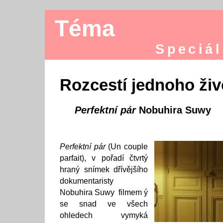
Téma
Speciál
Rozcestí jednoho živ
Perfektní pár
Nobuhira Suwy
Perfektní pár
(Un couple
parfait), v pořadí čtvrtý
hraný snímek dřívějšího
dokumentaristy
Nobuhira Suwy filmem ý
se snad ve všech
ohledech vymyká