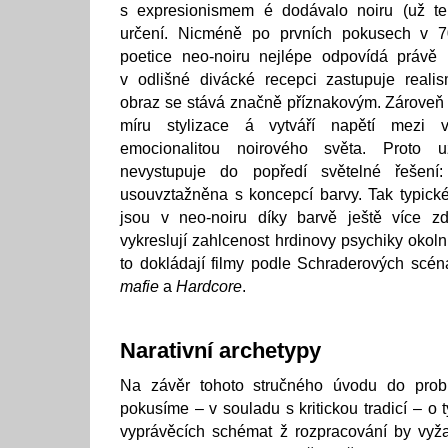
s expresionismem é dodávalo noiru (už te
určení. Nicméně po prvních pokusech v 7
poetice neo-noiru nejlépe odpovídá právě
v odlišné divácké recepci zastupuje realis
obraz se stává značně příznakovým. Zároveň
míru stylizace á vytváří napětí mezi v
emocionalitou noirového světa. Proto u
nevystupuje do popředí světelné řešení
usouvztažněna s koncepcí barvy. Tak typick
jsou v neo-noiru díky barvě ještě více z
vykreslují zahlcenost hrdinovy psychiky okol
to dokládají filmy podle Schraderových scén
mafie
a
Hardcore
.
Narativní archetypy
Na závěr tohoto stručného úvodu do probl
pokusíme – v souladu s kritickou tradicí – o 
vyprávěcích schémat ž rozpracování by vyžad