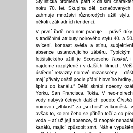
Stylistická proměna patří k dalším charakt
noiru 70. let. Skupina děl, označovaných
zahrnuje množství různorodých užití stylu,
několik základních tendencí.
V první řadě neo-noir pracuje – právě dí
s tradičními atributy noirového stylu 40. a 50
svícení, kontrast světla a stínu, subjektivn
absence ustanovujícího záběru. Typickým 
fetišistického užití je Scorseseho
Taxikář
, 
najdeme rozptýlené i v dalších filmech. Větš
ústřední rekvizity noirové mizanscény – déš
mají přívaly deště podle přání hlavního hrdiny
špínu do kanálu.“ Déšť skrápí noeony ozá
Yorku, San Francisca, Tokia. V neo-noirech 
vody nabývá četných dalších podob:
Čínská 
noirovou „vlhkost“ za „suchost“ velkoměsta v
avšak to, kolem čeho se příběh točí a co př
voda – ať už její absence, či naopak nenadál
kanálů, mající způsobit smrt. Náhle vypuštěn