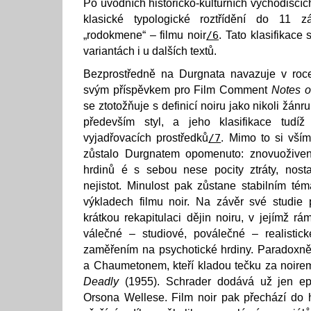
Po úvodních historicko-kulturních východiscíc
klasické typologické roztřídění do 11 zá
„rodokmene“ – filmu noir
/6
. Tato klasifikace
variantách i u dalších textů.
Bezprostředně na Durgnata navazuje v roc
svým příspěvkem pro Film Comment
Notes o
se ztotožňuje s definicí noiru jako nikoli žánr
především styl, a jeho klasifikace tudí
vyjadřovacích prostředků
/7
. Mimo to si vší
zůstalo Durgnatem opomenuto: znovuoživení
hrdinů é s sebou nese pocity ztráty, nosta
nejistot. Minulost pak zůstane stabilním tém
výkladech filmu noir. Na závěr své studie 
krátkou rekapitulaci dějin noiru, v jejímž rám
válečné – studiové, poválečné – realistic
zaměřením na psychotické hrdiny. Paradoxn
a Chaumetonem, kteří kladou tečku za noire
Deadly
(1955). Schrader dodává už jen ep
Orsona Wellese. Film noir pak přechází do h