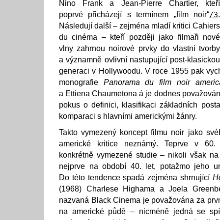
Nino Frank a Jean-Pierre Chartier, kteří
poprvé přicházejí s termínem „film noir“
/3
.
Následují další – zejména mladí kritici Cahiers
du cinéma – kteří později jako filmaři nové
vlny zahrnou noirové prvky do vlastní tvorby
a významně ovlivní nastupující post-klasickou
generaci v Hollywoodu. V roce 1955 pak vych
monografie
Panorama du film noir americ
a Ettiena Chaumetona á je dodnes považována 
pokus o definici, klasifikaci základních post
komparaci s hlavními americkými žánry.
Takto vymezený koncept filmu noir jako své
americké kritice neznámý. Teprve v 60. l
konkrétně vymezené studie – nikoli však na 
nejprve na období 40. let, potažmo jeho ur
Do této tendence spadá zejména shrnující
Ho
(1968) Charlese Highama a Joela Greenbe
nazvaná Black Cinema je považována za první
na americké půdě – nicméně jedná se spíš