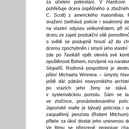
za účelem potrestání. V
Hardcore
P
pohřešuje dcera úspěšného a zbožnéh
C. Scott) z amerického maloměsta.
snažení (selhává policie i soukromý de
na vlastní odyseu velkoměstem, při ní
dceru ze zajetí produkční sítě pornofilm
o světě se postupně hroutí až do ch
dcerou zpochybněn i smysl jeho vlastní 
zde po
Taxikáři
opět otevírá své kont
opuštěnosti Bohem, rozvíjené na narati
Stopařů
. Rodinná pospolitost je dest
přání
Michaela Winnera – úmysly hlavn
ještě dál: pátrání newyorského archit
po vrazích jeho ženy se stává 
v systematickou pomstu. Sám se ta
ve zločince, pronásledovaného polic
Japonské mafie
je bývalý policista i s
zaopatřený penzista (Robert Mitchum
přítele za úkol dostat jeho unesenou d
Ve filmu se přirozeně propojuje cha