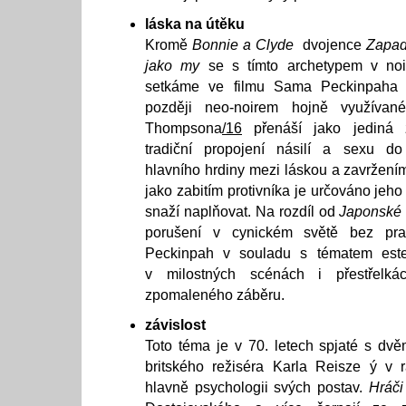
láska na útěku
Kromě
Bonnie a Clyde
dvojence
Zapa
jako my
se s tímto archetypem v noir
setkáme ve filmu Sama Peckinpah
později neo-noirem hojně využívan
Thompsona
/16
přenáší jako jediná 
tradiční propojení násilí a sexu do
hlavního hrdiny mezi láskou a zavržením
jako zabitím protivníka je určováno jeh
snaží naplňovat. Na rozdíl od
Japonské 
porušení v cynickém světě bez prav
Peckinpah v souladu s tématem esteti
v milostných scénách i přestřelká
zpomaleného záběru.
závislost
Toto téma je v 70. letech spjaté s dv
britského režiséra Karla Reisze ý v r
hlavně psychologii svých postav.
Hráči