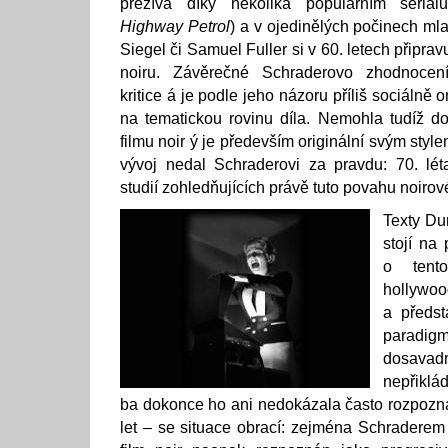
přežívá díky několika populárním seriál
Highway Petrol
) a v ojedinělých počinech ml
Siegel či Samuel Fuller si v 60. letech připra
noiru. Závěrečné Schraderovo zhodnocen
kritice á je podle jeho názoru příliš sociálně
na tematickou rovinu díla. Nemohla tudíž do
filmu noir ý je především originální svým styl
vývoj nedal Schraderovi za pravdu: 70. lét
studií zohledňujících právě tuto povahu noirov
Texty Du
stojí na
o tent
hollywo
a předst
parad
dosavad
nepřiklá
ba dokonce ho ani nedokázala často rozpozna
let – se situace obrací: zejména Schraderem 