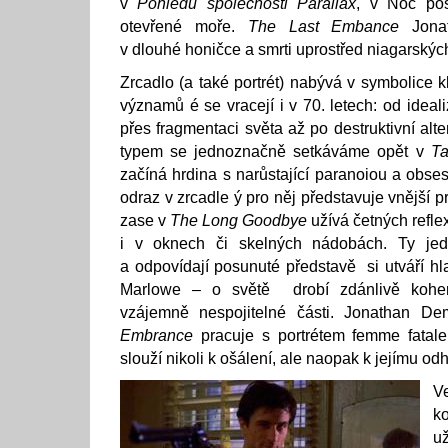
v
Pohledu společnosti Parallax
, v Noc pos
otevřené moře.
The Last Embance
Jonat
v dlouhé honičce a smrti uprostřed niagarský
Zrcadlo (a také portrét) nabývá v symbolice 
významů é se vracejí i v 70. letech: od idea
přes fragmentaci světa až po destruktivní alte
typem se jednoznačně setkáváme opět v
Ta
začíná hrdina s narůstající paranoiou a obsesí
odraz v zrcadle ý pro něj představuje vnější p
zase v
The Long Goodbye
užívá četných reflex
i v oknech či skelných nádobách. Ty jed
a odpovídají posunuté představě si utváří hl
Marlowe – o světě drobí zdánlivě koher
vzájemně nespojitelné části. Jonathan 
Embrance
pracuje s portrétem femme fatal
slouží nikoli k ošálení, ale naopak k jejímu odh
V
k
už