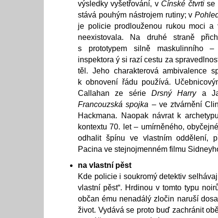
výsledky vyšetřování, v
Čínské čtvrti
se 
stává pouhým nástrojem rutiny; v
Pohled
je policie prodlouženou rukou moci a
neexistovala. Na druhé straně přich
s prototypem silně maskulinního –
inspektora ý si razí cestu za spravedlnos
těl. Jeho charakterová ambivalence sp
k obnovení řádu používá. Učebnicovým
Callahan ze série
Drsný Harry
a Ja
Francouzská spojka
– ve ztvárnění Cl
Hackmana. Naopak návrat k archetyp
kontextu 70. let – umírněného, obyčejné
odhalit špínu ve vlastním oddělení, p
Pacina ve stejnojmenném filmu Sidneyh
na vlastní pěst
Kde policie i soukromý detektiv selhávaj
vlastní pěst“. Hrdinou v tomto typu noi
občan ému nenadálý zločin naruší dosa
život. Vydává se proto buď zachránit obě