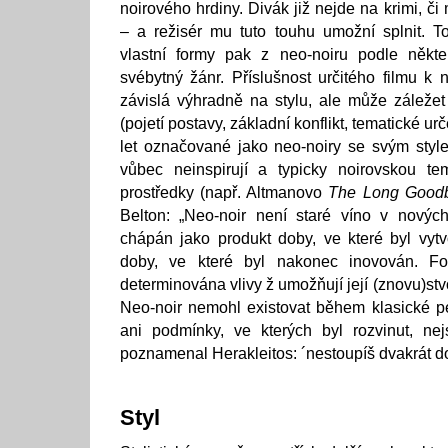
noirového hrdiny. Divák již nejde na krimi, či
– a režisér mu tuto touhu umožní splnit. T
vlastní formy pak z neo-noiru podle někter
svébytný žánr. Příslušnost určitého filmu k
závislá výhradně na stylu, ale může záležet
(pojetí postavy, základní konflikt, tematické u
let označované jako neo-noiry se svým styl
vůbec neinspirují a typicky noirovskou tem
prostředky (např. Altmanovo
The Long Good
Belton: „Neo-noir není staré víno v nový
chápán jako produkt doby, ve které byl vytv
doby, ve které byl nakonec inovován.
determinována vlivy ž umožňují její (znovu)stvo
Neo-noir nemohl existovat během klasické pe
ani podmínky, ve kterých byl rozvinut, nej
poznamenal Herakleitos: ´nestoupíš dvakrát do
Styl