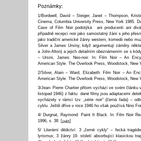
Poznámky:
1/Bordwell, David – Steiger, Janet – Thompson, Krist
Cinema, Columbia University Press, New York 1985. Da
Case of Film Noir podotýká ani producenti ani diváci
případně recepci noir jako samostatný žánr s jeho pře
jako tradiční americké žánry western, komedii nebo muz
Silver a James Ursiny, když argumentují záměry někt
a John Alton) a jejich detailním obeznámením se s kódy f
– Ursini, James: Neo-noir. In: Film Noir – An Ency
American Style. The Overlook Press, Woodstock, New Y
2/Silver, Alain – Ward, Elizabeth: Film Noir – An En
American Style. The Overlook Press, Woodstock, New Y
3/Jean- Pierre Chartier přitom vychází ve svém článku 
listopad 1946) z faktu dané filmy jsou adaptacemi dete
vycházely v rámci tzv. „série noir“ (černá řada) – od
cyklu. Ještě dříve v roce 1946 ho však používá Nino Fra
4/ Durgnat, Raymond: Paint It Black. In: Film Noir Re
1996, s. 38. [
]
zpět
5/ Literární dědictví: 3 „černé cykly“ – řecká tragé
lyrismus; 3 žánry 19. století absorbující klasickou tr