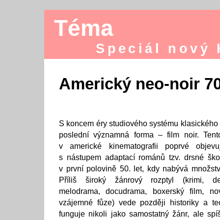
Téma
Speciál nový
Americký neo-noir 70.
S koncem éry studiového systému klasického 
poslední významná forma – film noir. Tent
v americké kinematografii poprvé objev
s nástupem adaptací románů tzv. drsné ško
v první polovině 50. let, kdy nabývá množstv
Příliš široký žánrový rozptyl (krimi, de
melodrama, docudrama, boxerský film, nov
vzájemné fůze) vede později historiky a te
funguje nikoli jako samostatný žánr, ale spíš