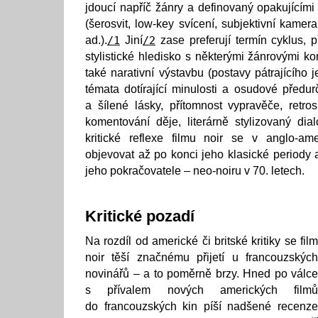
jdoucí napříč žánry a definovaný opakujícím
(šerosvit, low-key svícení, subjektivní kamer
ad.).
/1
Jiní
/2
zase preferují termín cyklus, př
stylistické hledisko s některými žánrovými k
také narativní výstavbu (postavy pátrajícího 
témata dotírající minulosti a osudové předur
a šílené lásky, přítomnost vypravěče, retros
komentování děje, literárně stylizovaný dia
kritické reflexe filmu noir se v anglo-ame
objevovat až po konci jeho klasické periody 
jeho pokračovatele – neo-noiru v 70. letech.
Kritické pozadí
Na rozdíl od americké či britské kritiky se film
noir těší značnému přijetí u francouzských
novinářů – a to poměrně brzy. Hned po válce
s přívalem nových amerických filmů
do francouzských kin píší nadšené recenze