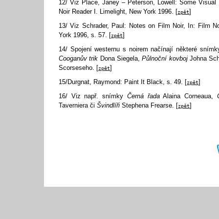
12/ Viz Place, Janey – Peterson, Lowell: Some Visual M
Noir Reader I. Limelight, New York 1996. [
]
zpět
13/ Viz Schrader, Paul: Notes on Film Noir, In: Film N
York 1996, s. 57. [
]
zpět
14/ Spojení westernu s noirem načínají některé snímk
Cooganův trik
Dona Siegela,
Půlnoční kovboj
Johna Sch
Scorseseho. [
]
zpět
15/Durgnat, Raymond: Paint It Black, s. 49. [
]
zpět
16/ Viz např. snímky
Černá řada
Alaina Corneaua,
Taverniera či
Švindlíři
Stephena Frearse. [
]
zpět