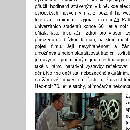
přiučili hodinami strávenými v kině, kde sle
evropských nových vln a z pozdní hollywo
tolerovali minimum – vyjma filmu noir
/9
. Pat
univerzitních studentů konce 60. let á noir
přijala jako inspirační zdroj pro vlastní 
přirozenou a blízkou formou, na které mohli
pojetí filmu. Její nevyhraněnost a žán
umožňovala nejen aktualizovat tradiční stylist
je novými – podmíněnými jinou technologií i 
také v rámci narativní výstavby reflektova
dění. Noir se opět stal nebezpečně aktuálním.
na žánrové konvence é často naléhavost tém
Neo-noir 70. let je strohý, přímočarý a nekomp
Z
z
s
p
(
k