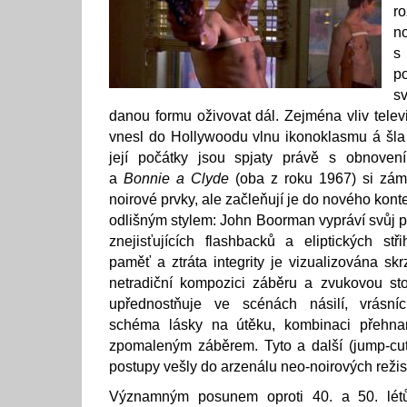
ro
n
s
po
s
danou formu oživovat dál. Zejména vliv telev
vnesl do Hollywoodu vlnu ikonoklasmu á šla
její počátky jsou spjaty právě s obnoven
a
Bonnie a Clyde
(oba z roku 1967) si zámě
noirové prvky, ale začleňují je do nového konte
odlišným stylem: John Boorman vypráví svůj 
znejisťujících flashbacků a eliptických st
paměť a ztráta integrity je vizualizována sk
netradiční kompozici záběru a zvukovou st
upřednostňuje ve scénách násilí, vrásníc
schéma lásky na útěku, kombinaci přehnan
zpomaleným záběrem. Tyto a další (jump-cut
postupy vešly do arzenálu neo-noirových režis
Významným posunem oproti 40. a 50. létům