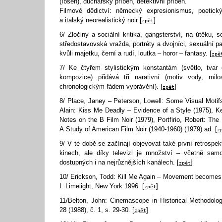
(Ibsen), duchařský příběh, detektivní příběh.
Filmové dědictví: německý expresionismus, poetický r
a italský neorealistický noir [
]
zpět
6/ Zločiny a sociální kritika, gangsterství, na útěku,
středostavovská vražda, portréty a dvojníci, sexuální pa
kvůli majetku, černí a rudí, loutka – horor – fantasy. [
zpě
7/ Ke čtyřem stylistickým konstantám (světlo, tvar 
kompozice) přidává tři narativní (motiv vody, milo
chronologickým řádem vyprávění). [
]
zpět
8/ Place, Janey – Peterson, Lowell: Some Visual Motifs 
Alain: Kiss Me Deadly – Evidence of a Style (1975), K
Notes on the B Film Noir (1979), Portfirio, Robert: Th
A Study of American Film Noir (1940-1960) (1979) ad. [
z
9/ V té době se začínají objevovat také první retrospek
kinech, ale díky televizi je množství – včetně sam
dostupných i na nejrůznějších kanálech. [
]
zpět
10/ Erickson, Todd: Kill Me Again – Movement becomes 
I. Limelight, New York 1996. [
]
zpět
11/Belton, John: Cinemascope in Historical Methodolog
28 (1988), č. 1, s. 29-30. [
]
zpět