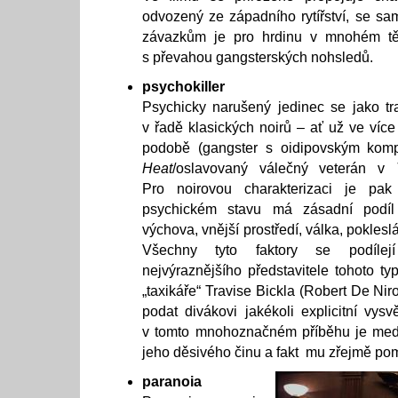
odvozený ze západního rytířství, se sa
závazkům je pro hrdinu v mnohém tě
s převahou gangsterských nohsledů.
psychokiller
Psychicky narušený jedinec se jako tr
v řadě klasických noirů – ať už ve víc
podobě (gangster s oidipovským ko
Heat
/oslavovaný válečný veterán v
Pro noirovou charakterizaci je p
psychickém stavu má zásadní podíl
výchova, vnější prostředí, válka, pokles
Všechny tyto faktory se podíle
nejvýraznějšího představitele tohoto ty
„taxikáře“ Travise Bickla (Robert De Niro
podat divákovi jakékoli explicitní vysvě
v tomto mnohoznačném příběhu je med
jeho děsivého činu a fakt mu zřejmě pom
paranoia