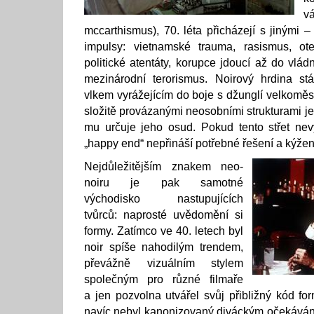
v
mccarthismus), 70. léta přicházejí s jinými 
impulsy: vietnamské trauma, rasismus, otev
politické atentáty, korupce jdoucí až do vlád
mezinárodní terorismus. Noirový hrdina s
vlkem vyrážejícím do boje s džunglí velkoměs
složitě provázanými neosobními strukturami j
mu určuje jeho osud. Pokud tento střet nev
„happy end“ nepřináší potřebné řešení a kýže
Nejdůležitějším znakem neo-
noiru je pak samotné
východisko nastupujících
tvůrců: naprosté uvědomění si
formy. Zatímco ve 40. letech byl
noir spíše nahodilým trendem,
převážně vizuálním stylem
společným pro různé filmaře
a jen pozvolna utvářel svůj přibližný kód fo
navíc nebyl kanonizovaný diváckým očekáváním