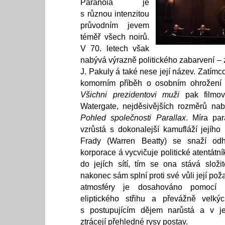
Paranoia je
s různou intenzitou
průvodním jevem
téměř všech noirů.
V 70. letech však
nabývá výrazně politického zabarvení – z
J. Pakuly á také nese její název. Zatímc
komorním příběh o osobním ohrožení pr
Všichni prezidentovi muži
pak filmovo
Watergate, nejděsivějších rozměrů nabýv
Pohled společnosti Parallax
. Míra par
vzrůstá s dokonalejší kamufláží jejíh
Frady (Warren Beatty) se snaží od
korporace á vycvičuje politické atentátní
do jejích sítí, tím se ona stává složit
nakonec sám splní proti své vůli její po
atmosféry je dosahováno pomocí n
eliptického střihu a převážně velký
s postupujícím dějem narůstá a v je
ztrácejí přehledné rysy postav.