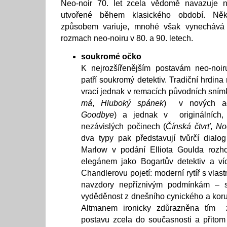
Neo-noir 70. let zcela vědomě navazuje na
utvořené během klasického období. Něk
způsobem variuje, mnohé však vynechává
rozmach neo-noiru v 80. a 90. letech.
soukromé očko
K nejrozšířenějším postavám neo-noi
patří soukromý detektiv. Tradiční hrdin
vrací jednak v remacích původních sním
má
,
Hluboký spánek
) v nových ad
Goodbye
) a jednak v originálních, 
nezávislých počinech (
Čínská čtvrť
,
No
dva typy pak představují tvůrčí dialo
Marlow v podání Elliota Goulda rozh
elegánem jako Bogartův detektiv a ví
Chandlerovu pojetí: moderní rytíř s vlas
navzdory nepříznivým podmínkám – s
vyděděnost z dnešního cynického a korup
Altmanem ironicky zdůrazněna tím za
postavu zcela do současnosti a přitom 