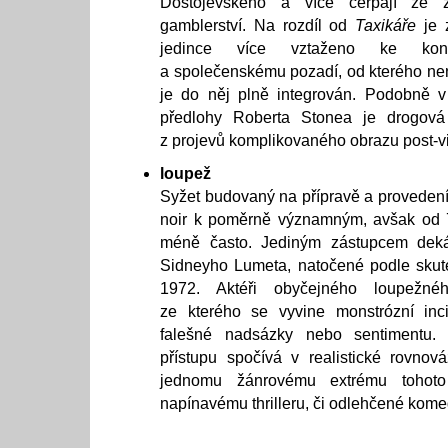
Dostojevského a více čerpají ze z
gamblerství. Na rozdíl od
Taxikáře
je 
jedince více vztaženo ke konk
a společenskému pozadí, od kterého nen
je do něj plně integrován. Podobně 
předlohy Roberta Stonea je drogová 
z projevů komplikovaného obrazu post-vi
loupež
Syžet budovaný na přípravě a provedení 
noir k poměrně významným, avšak od 70
méně často. Jediným zástupcem de
Sidneyho Lumeta, natočené podle skut
1972. Aktéři obyčejného loupežné
ze kterého se vyvine monstrózní inci
falešné nadsázky nebo sentimentu. 
přístupu spočívá v realistické rovno
jednomu žánrovému extrému tohoto
napínavému thrilleru, či odlehčené komed