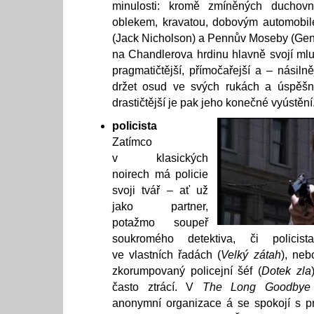
minulosti: kromě zmíněných duchovní
oblekem, kravatou, dobovým automobil
(Jack Nicholson) a Pennův Moseby (Ge
na Chandlerova hrdinu hlavně svojí mlu
pragmatičtější, přímočařejší a – násiln
držet osud ve svých rukách a úspěšně
drastičtější je pak jeho konečné vyústění
policista
Zatímco
v klasických
noirech má policie
svoji tvář – ať už
jako partner,
potažmo soupeř
soukromého detektiva, či policist
ve vlastních řadách (
Velký zátah
), neb
zkorumpovaný policejní šéf (
Dotek zla
často ztrácí. V
The Long Goodbye
anonymní organizace á se spokojí s p