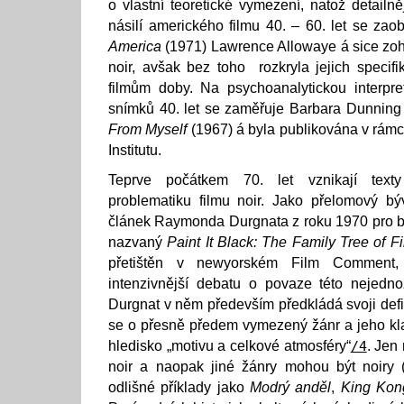
o vlastní teoretické vymezení, natož detailn
násilí amerického filmu 40. – 60. let se za
America
(1971) Lawrence Allowaye á sice zohl
noir, avšak bez toho rozkryla jejich specifi
filmům doby. Na psychoanalytickou interpre
snímků 40. let se zaměřuje Barbara Dunning
From Myself
(1967) á byla publikována v rámc
Institutu.
Teprve počátkem 70. let vznikají texty 
problematiku filmu noir. Jako přelomový 
článek Raymonda Durgnata z roku 1970 pro b
nazvaný
Paint It Black: The Family Tree of F
přetištěn v newyorském Film Comment, 
intenzivnější debatu o povaze této nejedno
Durgnat v něm především předkládá svoji defin
se o přesně předem vymezený žánr a jeho klas
hledisko „motivu a celkové atmosféry“
/4
. Jen 
noir a naopak jiné žánry mohou být noiry (
odlišné příklady jako
Modrý anděl
,
King Kon