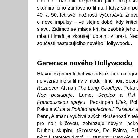
film noir naopak rozpoznán jako progresiv
skomírajícího žánrového filmu. I když sám 
40. a 50. let své možnosti vyčerpává, znov
o nové impulsy – ve stejné době, kdy kritici
slávu. Zatímco se mladá kritika zaobírá jeho z
mladí filmaři je zkoušejí uplatnit v praxi. N
součástí nastupujícího nového Hollywoodu.
Generace nového Hollywoodu
Hlavní exponenti hollywoodské kinematografi
nejvýznamnější filmy v modu filmu noir: Sco
Rozhovor
, Altman
The Long Goodbye
, Polań
Noc postupuje
, Lumet
Serpico
a
Psí
Francouzskou spojku
, Peckinpah
Útek
, Po
Pakula
Klute
a
Pohled společnosti Parallax
a
Penn, Altman) využívá svých zkušeností z tele
pro noir klíčovou, zobrazuje novými neko
Druhou skupinu (Scorsese, De Palma, Schr
bývalí intelektuálové – studenti vysokých 