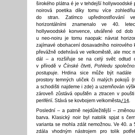
širokého plátna é je v tehdejší hollywoodské 
noirová poetika díky tomu více zohledňu
do stran. Zatímco upřednostňování vert
horizontálními znamenalo ve 40. lete
hollywoodské konvence, utvářené od dob G
u neo-noiru je tomu naopak: návrat horizon
zajímavé obohacení dosavadního noirového k
převážně odehrává ve velkoměstě, ale moc 
dál – a rozšiřuje se na celý svět: odtud
v přírodě v
Čínské čtvrti
,
Pohledu společnos
postupuje
. Hrdina sice může být nadále s
prostory temných uliček či malých pokojů (
a schodišti najdeme i zde) a uzemňován výš
zároveň zůstává opuštěn a ztracen v poušt
periférií. Stává se kovbojem velkoměsta
/14
.
Poslední – a patrně nejdůležitější – změnou
barva. Klasický noir byl natolik spjat s č
varianta se mohla zdát nemožnou. Ve 40. a 5
zdála vhodným nástrojem pro tolik potře