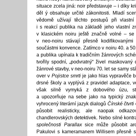
situace zcela jiná: noir představuje – i díky k
děl ý obsahuje určité zákonitosti. Mladí scen
vědomě užívají těchto postupů při vlastní 
i s reakcí publika na základě jeho vlastní z
v klasickém noiru ještě značně volné – se 
v neo-noiru stávají přesně kodifikovaným
součástmi konvence. Zatímco v noiru 40. a 50. 
a publika upínala k tradičním žánrových sch
tvořily spodní, „podvratný“ živel maskovaný 
žánrové stavby, v neo-noiru 70. let se samy stáv
over v
Pojistce smrti
je jako hlas vypravěče 
drsné školy a vyplývá z pravidel adaptace, 
však silně vymyká z dobového úzu, st
a upozorňuje na sebe jako na typický znak 
vyhrocený literární jazyk dialogů
Čínské čtvrti
působit realisticky, ale naopak odkazo
chandlerovských detektivek. Nebo silné kontra
společnosti Parallax
sice může působit arch
Pakulovi s kameramanem Willisem přesně slo