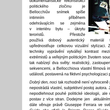
dokumentaristické rekonstrukci
politického zločinu je
Bellocchiův snímek spíše
intimním příběhem
odehrávajícím se zejména
v interiéru bytu – úkrytu
teroristů. Přestože
používá dobový autentický materiál tel
upřednostňuje celkovou vizuální stylizaci.
techniky vyprávění vytvářejí kontrast me
extrémistů a veřejným politickým životem soud
tak nabízejí dva světy: realistický, zastoup
sekvencemi, a Bellocchiova vlastní filmová in
událostí, postavená na fiktivní psychologizaci 
Dobrý den, noci
tak rozhodně není vyhroceně p
nepostrádá vlastní, subjektivní postoj autora
nepodlehnout pouhé politické ideologii, ale
postav z více stran. Dodejme jen aktuálním
dále věnuje právě Giuseppe Ferrara ve sv