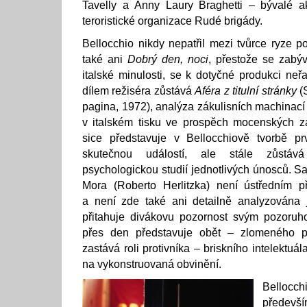
Tavelly a Anny Laury Braghetti – bývalé ak
teroristické organizace Rudé brigády.
Bellocchio nikdy nepatřil mezi tvůrce ryze pol
také ani
Dobrý den, noci
, přestože se zabý
italské minulosti, se k dotyčné produkci neř
dílem režiséra zůstává
Aféra z titulní stránky
(S
pagina, 1972), analýza zákulisních machinací
v italském tisku ve prospěch mocenských 
sice představuje v Bellocchiově tvorbě prv
skutečnou událostí, ale stále zůstáv
psychologickou studií jednotlivých únosců. S
Mora (Roberto Herlitzka) není ústředním 
a není zde také ani detailně analyzována 
přitahuje divákovu pozornost svým pozoruh
přes den představuje obět – zlomeného po
zastává roli protivníka – briskního intelektuá
na vykonstruovaná obvinění.
Bellocc
předevš