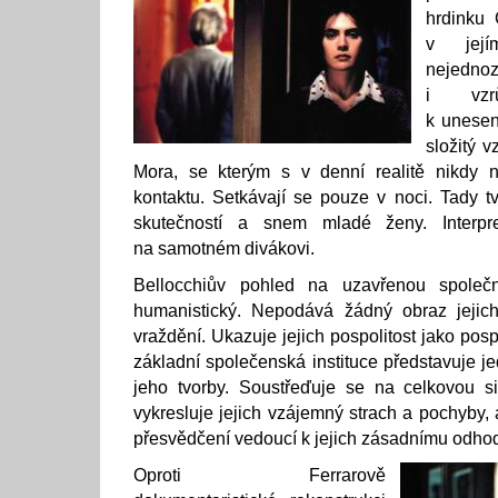
hrdinku 
v její
nejedno
i vzrů
k unesen
složitý 
Mora, se kterým s v denní realitě nikdy 
kontaktu. Setkávají se pouze v noci. Tady tv
skutečností a snem mladé ženy. Interpr
na samotném divákovi.
Bellocchiův pohled na uzavřenou společno
humanistický. Nepodává žádný obraz jejich 
vraždění. Ukazuje jejich pospolitost jako posp
základní společenská instituce představuje j
jeho tvorby. Soustřeďuje se na celkovou sit
vykresluje jejich vzájemný strach a pochyby, a
přesvědčení vedoucí k jejich zásadnímu odhod
Oproti Ferrarově