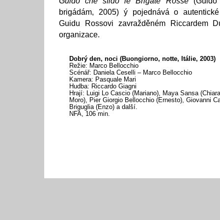
Guido che sfidò le Brigate Rosse
(Guido 
brigádám, 2005) ý pojednává o autentické 
Guidu Rossovi zavražděném Riccardem Du
organizace.
Dobrý den, noci (Buongiorno, notte, Itálie, 2003)
Režie: Marco Bellocchio
Scénář: Daniela Ceselli – Marco Bellocchio
Kamera: Pasquale Mari
Hudba: Riccardo Giagni
Hrají: Luigi Lo Cascio (Mariano), Maya Sansa (Chiara
Moro), Pier Giorgio Bellocchio (Ernesto), Giovanni C
Briguglia (Enzo) a další.
NFA, 106 min.