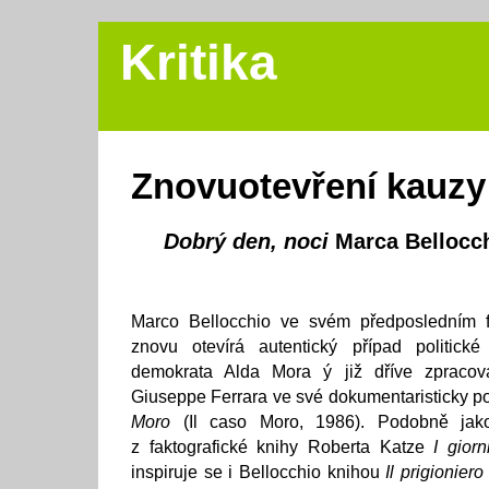
Kritika
Znovuotevření kauzy
Dobrý den, noci
Marca Bellocc
Marco Bellocchio ve svém předposledním 
znovu otevírá autentický případ politick
demokrata Alda Mora ý již dříve zpracov
Giuseppe Ferrara ve své dokumentaristicky po
Moro
(Il caso Moro, 1986). Podobně jako
z faktografické knihy Roberta Katze
I giorn
inspiruje se i Bellocchio knihou
Il prigioniero