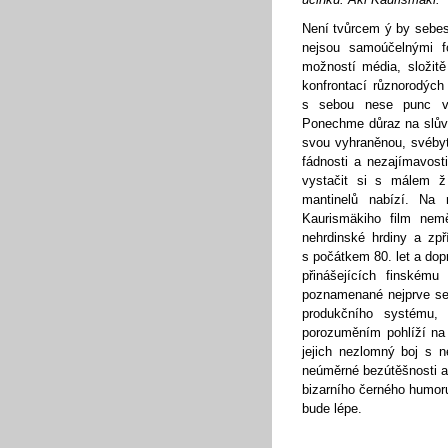
Není tvůrcem ý by sebes
nejsou samoúčelnými fo
možností média, složit
konfrontací různorodýc
s sebou nese punc vně
Ponechme důraz na slů
svou vyhraněnou, svébyt
fádnosti a nezajímavosti
vystačit si s málem ž
mantinelů nabízí. Na 
Kaurismäkiho film nem
nehrdinské hrdiny a zpř
s počátkem 80. let a dop
přinášejících finskému
poznamenané nejprve se
produkčního systému,
porozuměním pohlíží na p
jejich nezlomný boj s n
neúměrné bezútěšnosti a 
bizarního černého humoru
bude lépe.