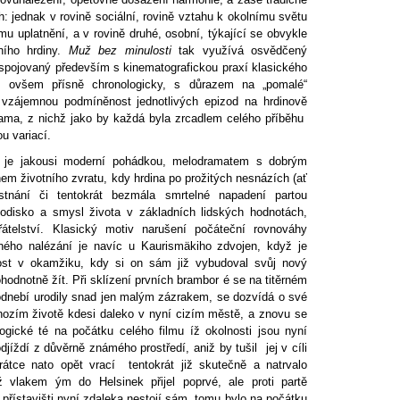
ch: jednak v rovině sociální, rovině vztahu k okolnímu světu
mu uplatnění, a v rovině druhé, osobní, týkající se obvykle
ního hrdiny.
Muž bez minulosti
tak využívá osvědčený
 spojovaný především s kinematografickou praxí klasického
ý ovšem přísně chronologicky, s důrazem na „pomalé“
, vzájemnou podmíněnost jednotlivých epizod na hrdinově
ama, z nichž jako by každá byla zrcadlem celého příběhu
u variací.
í je jakousi moderní pohádkou, melodramatem s dobrým
m životního zvratu, kdy hrdina po prožitých nesnázích (ať
tnání či tentokrát bezmála smrtelné napadení partou
hodisko a smysl života v základních lidských hodnotách,
átelství. Klasický motiv narušení počáteční rovnováhy
vného nalézání je navíc u Kaurismäkiho zdvojen, když je
ost v okamžiku, kdy si on sám již vybudoval svůj nový
odnotně žít. Při sklízení prvních brambor é se na titěrném
odnebí urodily snad jen malým zázrakem, se dozvídá o své
ozím životě kdesi daleko v nyní cizím městě, a znovu se
logické té na počátku celého filmu íž okolnosti jsou nyní
jíždí z důvěrně známého prostředí, aniž by tušil jej v cíli
átce nato opět vrací tentokrát již skutečně a natrvalo
 vlakem ým do Helsinek přijel poprvé, ale proti partě
přístavišti nyní zdaleka nestojí sám tomu bylo na počátku