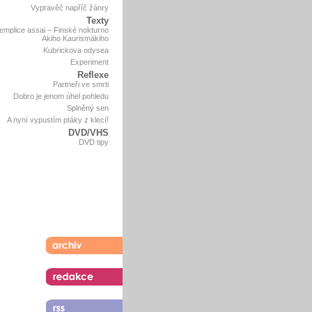
Vypravěč napříč žánry
Texty
emplice assai – Finské nokturno
Akiho Kaurismäkiho
Kubrickova odysea
Experiment
Reflexe
Partneři ve smrti
Dobro je jenom úhel pohledu
Splněný sen
A nyní vypustím ptáky z klecí!
DVD/VHS
DVD tipy