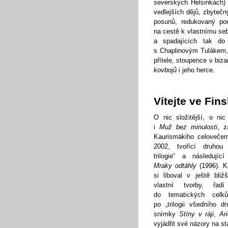
severských Helsinkách) 
vedlejších dějů, zbyteč
posunů, redukovaný pou
na cestě k vlastnímu se
a spadajících tak do
s Chaplinovým Tulákem,
přítele, stoupence v bi
kovbojů
i jeho herce.
Vítejte ve Fin
O nic složitější, o nic
i
Muž bez minulosti
, z
Kaurismäkiho celovečern
2002, tvořící druhou 
trilogie“ a následují
Mraky odtáhly
(1996). K
si liboval v ještě bliž
vlastní tvorby, řad
do tematických celk
po „trilogii všedního dn
snímky
Stíny v ráji
,
Ari
vyjádřit své názory na st