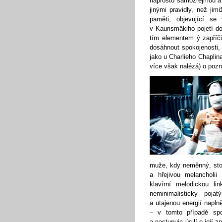
naprosto samozřejmou a
jinými pravidly, než jim
paměti, objevující se 
v Kaurismäkiho pojetí d
tím elementem ý zapříči
dosáhnout spokojenosti, 
jako u Charlieho Chaplina
více však nalézá) o pozn
muže, kdy neměnný, stoi
a hřejivou melancholii
klavírní melodickou l
neminimalisticky poj
a utajenou energií napl
– v tomto případě spo
a nastupuje úsilí o její