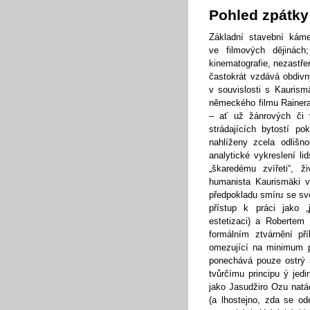
Pohled zpátky
Základní stavební káme
ve filmových dějinách
kinematografie, nezastře
častokrát vzdává obdivn
v souvislosti s Kauris
německého filmu Rainera
– ať už žánrových či 
strádajících bytostí p
nahlíženy zcela odlišn
analytické vykreslení l
„škaredému zvířeti“, 
humanista Kaurismäki v
předpokladu smíru se s
přístup k práci jako 
estetizaci) a Robertem
formálním ztvárnění p
omezující na minimum po
ponechává pouze ostrý s
tvůrčímu principu ý jedi
jako Jasudžiro Ozu natáč
(a lhostejno, zda se o