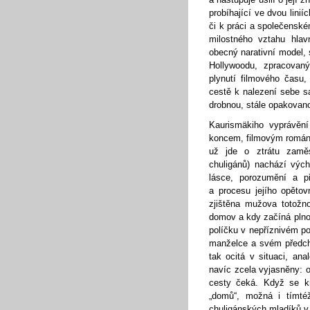
probíhající ve dvou linií
či k práci a společenské
milostného vztahu hlav
obecný narativní model,
Hollywoodu, zpracovan
plynutí filmového času
cestě k nalezení sebe s
drobnou, stále opakovano
Kaurismäkiho vyprávěn
koncem, filmovým románe
už jde o ztrátu zaměs
chuligánů) nachází výc
lásce, porozumění a př
a procesu jejího opěto
zjištěna mužova totožn
domov a kdy začíná plnoh
políčku v nepříznivém p
manželce a svém předch
tak ocitá v situaci, ana
navíc zcela vyjasněny: od
cesty čeká. Když se kr
„domů“, možná i tímtéž
chuligánských mladíků v 