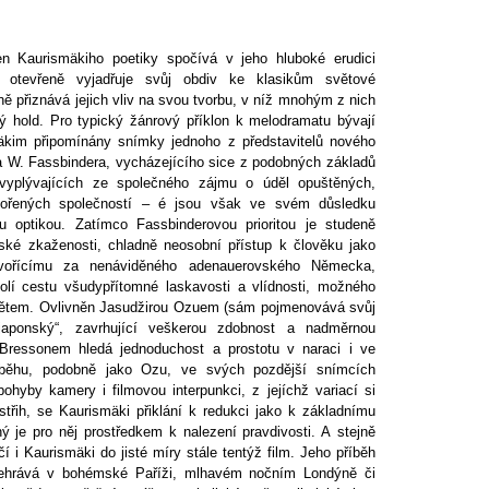
n Kaurismäkiho poetiky spočívá v jeho hluboké erudici
; otevřeně vyjadřuje svůj obdiv ke klasikům světové
ně přiznává jejich vliv na svou tvorbu, v níž mnohým z nich
ý hold. Pro typický žánrový příklon k melodramatu bývají
mäkim připomínány snímky jednoho z představitelů nového
 W. Fassbindera, vycházejícího sice z podobných základů
vyplývajících ze společného zájmu o úděl opuštěných,
okořených společností – é jsou však ve svém důsledku
ou optikou. Zatímco Fassbinderovou prioritou je studeně
idské zkaženosti, chladně neosobní přístup k člověku jako
živořícímu za nenáviděného adenauerovského Německa,
olí cestu všudypřítomné laskavosti a vlídnosti, možného
větem. Ovlivněn Jasudžirou Ozuem (sám pojmenovává svůj
„japonský“, zavrhující veškerou zdobnost a nadměrnou
 Bressonem hledá jednoduchost a prostotu v naraci i ve
říběhu, podobně jako Ozu, ve svých pozdější snímcích
hyby kamery i filmovou interpunkci, z jejíchž variací si
třih, se Kaurismäki přiklání k redukci jako k základnímu
ný je pro něj prostředkem k nalezení pravdivosti. A stejně
í i Kaurismäki do jisté míry stále tentýž film. Jeho příběh
dehrává v bohémské Paříži, mlhavém nočním Londýně či