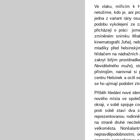
Ve vlaku, mířícím k 
netušíme, kdo je, ani p
jedna z variant rány os
podobu vykolejení ze za
přicházejí o práci js
zmíněném snímku
Mra
kinematografii
Juha
), ne
mladíky před helsinsk
hlídačem na nádražních 
zakryt bílým prostěrad
Neviditelného muže
), s
přístrojům, narovnal s
centru Helsinek a ocitl s
se ho ujímají podobní zt
Příběh hledání nové iden
nového místa ve společ
okraji, v sobě spojuje 
proti sobě staví dva s
reprezentovanou rodinně
na straně druhé necitel
velkoměsta. Nonšala
nepravděpodobnostmi, od