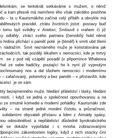
Helsinkám, se tentokrát setkáváme s mužem, o němž
roč a kam přesně má namířeno ého však zakrátko postihne
udu – ta u Kaurismäkiho začíná celý příběh a obvykle má
běhnutých pravidel, ztrátu životních jistot: postavy buď
me tomu byli svědky v
Arielovi
,
Smlouvě s vrahem
či již
ky odtáhly
, ztrácí svého partnera (černobílý hold němé
bo hrdina přichází o paměť poté je (téměř) k smrti ubit třemi
ým nádražím. Smrt neznámého muže je konstatována jak
záchodcích, tak později lékařem v nemocnici, kde je mrtvý
lem se z pod něj vzápětí posadil (v připomínce Whaleova
trhal ze sebe hadičky, poutající ho k nyní již vypnutým
i pochroumaný nos a dal sbohem nemocnici i modernímu
e – zafačovaný, polomrtvý a bez paměti – v přístavišti, kde
racenci je on sám.
tity bezejmenného muže, hledání přátelství i lásky, hledání
nosti, i když se jedná o společnost opovrhovanou a na
cosi ze smutné komedie a moderní pohádky: Kaurismäki zde
věty – na straně jedné morální čistotu a průzračnost,
 solidárními obyvateli přístavu a lidmi z Armády spásy,
nou odosobnělost a nepřátelství důsledně byrokratického
ntně se dokáže vypořádat i s mnoha zobrazovanými
porujícími zákonitostem logiky, když z nich stoicky činí