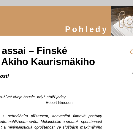
Pohledy
assai – Finské
č
 Akiho Kaurismäkiho
S
osti
užívat dvoje housle, když stačí jedny.
Robert Bresson
á s netradičním přístupem, konvenční filmové postupy
ním nahlížením světa. Melancholie a smutek, spontánnost
t a minimalistická oproštěnost ve službách maximálního