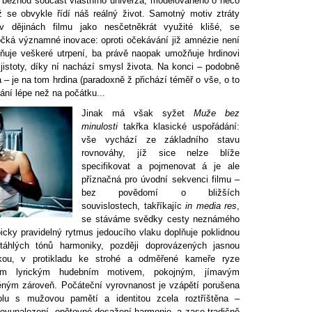
 běžnou součást vlastního univerza, modelovaného o něco
iž se obvykle řídí náš reálný život. Samotný motiv ztráty
v dějinách filmu jako nesčetněkrát využité klišé, se
očká významné inovace: oproti očekávání již amnézie není
ňuje veškeré utrpení, ba právě naopak umožňuje hrdinovi
jistoty, díky ní nachází smysl života. Na konci – podobně
 – je na tom hrdina (paradoxně ž přichází téměř o vše, o to
ání lépe než na počátku...
Jinak má však syžet
Muže bez
minulosti
takřka klasické uspořádání:
vše vychází ze základního stavu
rovnováhy, jíž sice nelze blíže
specifikovat a pojmenovat á je ale
příznačná pro úvodní sekvenci filmu –
bez povědomí o bližších
souvislostech, takříkajíc
in media res
,
se stáváme svědky cesty neznámého
cky pravidelný rytmus jedoucího vlaku doplňuje poklidnou
 táhlých tónů harmoniky, později doprovázených jasnou
inkou, v protikladu ke strohé a odměřené kameře ryze
atým lyrickým hudebním motivem, pokojným, jímavým
něným zároveň. Počáteční vyrovnanost je vzápětí porušena
lu s mužovou pamětí a identitou zcela roztříštěna –
 znovunalezení, opětovné dosažení harmonie, a zase tradičně