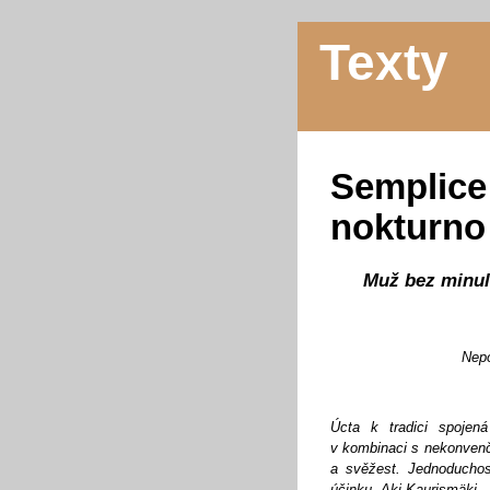
Texty
Semplice 
nokturno
Muž bez minul
Nepo
Úcta k tradici spojen
v kombinaci s nekonvenč
a svěžest. Jednoduchos
účinku. Aki Kaurismäki.