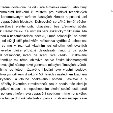
tředně vystavoval na odiv své filmařské umění. Jeho filmy
S
rmálními hříčkami či místem pro exhibici technických
ě konstruovaným světem časových zkratek a posunů, ani
h vyprávěcích hledisek. Dobrovolně se zříká téměř všeho
jškové efektivnosti, okázalosti bez zřejmého účelu.
vku
téměř
že Aki Kaurismäki není asketickým filmařem. Má
nou a nezaměnitelnou poetiku, umně balancující na hraně
, od níž ji dělí především režisérova vytříbená schopnost
 se mu v rozmezí vlastním rozhodnutím definovaných
nevelké ploše přibližně devadesáti minut ž by podle
ěl přesáhnout, uvádí na scénu své všední, utiskované
ítomňuje tak téma, objevivší se ve finské kinematografii
rovázející nástup nové generace mladých filmových tvůrců,
 filmu po letech tápavého hledání své vlastní podoby,
trvalým odlivem diváků v 50. letech i následným krachem
 kýženou a dlouho očekávanou obrodu. Laskavě a s
říběhy životních ztroskotanců, stojíc opodál tiše sleduje
epřízní osudu i s nepochopením okolní společnosti, proti
ponurosti koření svá vyprávění špetkami mírně ironického,
 a halí je do hořkosladkého oparu s příslibem naděje zase