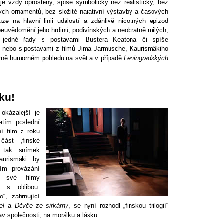
je vždy oproštěný, spíše symbolický než realistický, bez
ných ornamentů, bez složité narativní výstavby a časových
ze na hlavní linii událostí a zdánlivě nicotných epizod
beuvědomění jeho hrdinů, podivínských a neobratně milých,
 jedné řady s postavami Bustera Keatona či spíše
 nebo s postavami z filmů Jima Jarmusche, Kaurismäkiho
zarně humorném pohledu na svět a v případě
Leningradských
sku!
 okázalejší je
atím poslední
í film z roku
část „finské
cí tak snímek
aurismäki by
ším provázání
í své filmy
ů s oblibou:
e“, zahrnující
el
a
Děvče ze sirkárny
, se nyní rozhodl „finskou trilogií“
av společnosti, na morálku a lásku.