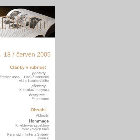
. 18 / červen 2005
Články v rubrice:
pohledy
emplice assai – Finské nokturno
Akiho Kaurismäkiho
překlady
Kubrickova odysea
český film
Experiment
Obsah:
Aktuality
Hommage
K některým aspektům
Pollackových filmů
Paranoidní thriller a Sydney
Pollack