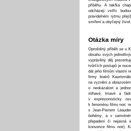
příběhu. A takřka chap
odcházejí vstříc budo
pravidelném rytmu přejíž
smíření a obyčejný život
Otázka míry
Oproštěný příběh se u K
obsahu svých jednotlivý
vyprávěný děj prezentu
tvůrčích postupů je nuce
dát jeho filmům vlastní
firmy bratrů Kaurismäk
na vyznění a obrazovém 
o neokázalost a jedno
mlhavé, tmavé a fád
v expresionisticky os
k fenoménu filmu noir, n
s Jean-Pierrem Léaude
bohémy
, a v samotn
přepadení či nejasná i
konvence filmu noir). 