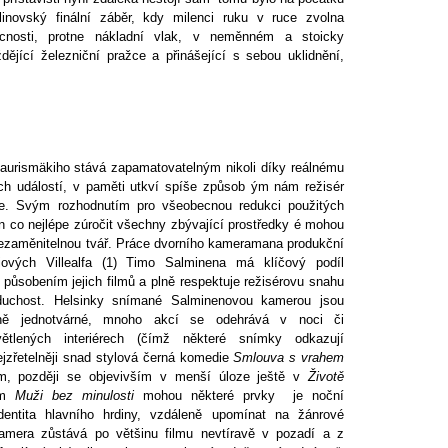
linovský finální záběr, kdy milenci ruku v ruce zvolna
ucnosti, protne nákladní vlak, v neměnném a stoicky
dějící železniční pražce a přinášející s sebou uklidnění,
.
aurismäkiho stává zapamatovatelným nikoli díky reálnému
ch událostí, v paměti utkví spíše způsob ým nám režisér
je. Svým rozhodnutím pro všeobecnou redukci použitých
n co nejlépe zúročit všechny zbývající prostředky é mohou
 nezaměnitelnou tvář. Práce dvorního kameramana produkční
iových Villealfa (1) Timo Salminena má klíčový podíl
působením jejich filmů a plně respektuje režisérovu snahu
duchost. Helsinky snímané Salminenovou kamerou jsou
ně jednotvárné, mnoho akcí se odehrává v noci či
větlených interiérech (čímž některé snímky odkazují
ejzřetelněji snad stylová černá komedie
Smlouva s vrahem
m, později se objevivším v menší úloze ještě v
Životě
ém
Muži bez minulosti
mohou některé prvky je noční
dentita hlavního hrdiny, vzdáleně upomínat na žánrové
Kamera zůstává po většinu filmu nevtíravě v pozadí a z