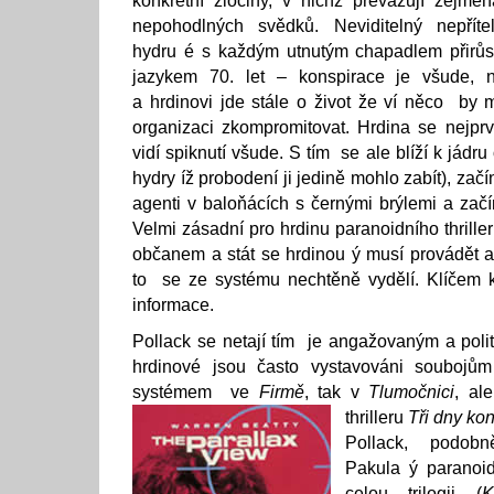
konkrétní zločiny, v nichž převažují zejmén
nepohodlných svědků. Neviditelný nepříte
hydru é s každým utnutým chapadlem přirůst
jazykem 70. let – konspirace je všude, n
a hrdinovi jde stále o život že ví něco by m
organizaci zkompromitovat. Hrdina se nejprv
vidí spiknutí všude. S tím se ale blíží k jádru
hydry íž probodení ji jedině mohlo zabít), začí
agenti v baloňácích s černými brýlemi a začín
Velmi zásadní pro hrdinu paranoidního thriller
občanem a stát se hrdinou ý musí provádět 
to se ze systému nechtěně vydělí. Klíčem k
informace.
Pollack se netají tím je angažovaným a poli
hrdinové jsou často vystavováni soubojů
systémem ve
Firmě
, tak v
Tlumočnici
, al
thrilleru
Tři dny ko
Pollack, podob
Pakula ý paranoid
celou trilogii (
K