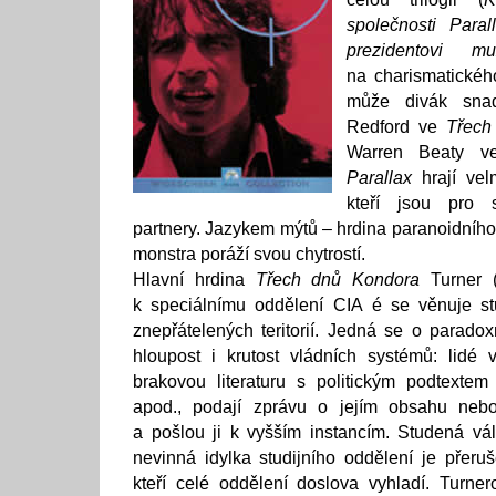
společnosti Paral
prezidentovi mu
na charismatickéh
může divák snad
Redford ve
Třech
Warren Beaty 
Parallax
hrají velm
kteří jsou pro 
partnery. Jazykem mýtů – hrdina paranoidního 
monstra poráží svou chytrostí.
Hlavní hrdina
Třech dnů Kondora
Turner (
k speciálnímu oddělení CIA é se věnuje s
znepřátelených teritorií. Jedná se o paradox
hloupost i krutost vládních systémů: lidé 
brakovou literaturu s politickým podtextem
apod., podají zprávu o jejím obsahu neb
a pošlou ji k vyšším instancím. Studená vál
nevinná idylka studijního oddělení je přer
kteří celé oddělení doslova vyhladí. Turne