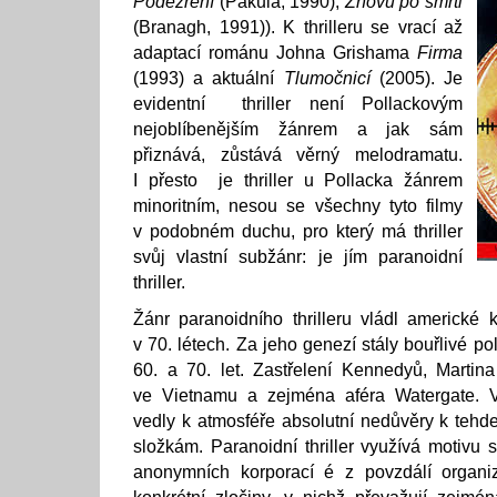
Podezření
(Pakula, 1990),
Znovu po smrti
(Branagh, 1991)). K thrilleru se vrací až
adaptací románu Johna Grishama
Firma
(1993) a aktuální
Tlumočnicí
(2005). Je
evidentní thriller není Pollackovým
nejoblíbenějším žánrem a jak sám
přiznává, zůstává věrný melodramatu.
I přesto je thriller u Pollacka žánrem
minoritním, nesou se všechny tyto filmy
v podobném duchu, pro který má thriller
svůj vlastní subžánr: je jím paranoidní
thriller.
Žánr paranoidního thrilleru vládl americké 
v 70. létech. Za jeho genezí stály bouřlivé po
60. a 70. let. Zastřelení Kennedyů, Martin
ve Vietnamu a zejména aféra Watergate. V
vedly k atmosféře absolutní nedůvěry k tehde
složkám. Paranoidní thriller využívá motivu 
anonymních korporací é z povzdálí organizu