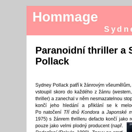
Hommage
Sydn
Paranoidní thriller a
Pollack
Sydney Pollack patří k žánrovým všeumělům, a
vstoupil skoro do každého z žánru (western
thriller) a zanechal v něm nesmazatelnou sto
končí jeho hledání a přiklání se k mel
Po natočení
Tří dnů Kondora
a
Japonské m
1975) s žánrem thrilleru defacto končí jako 
pouze jako velmi plodný producent
(např.