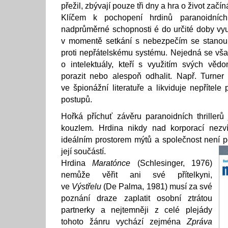
přežil, zbývají pouze tři dny a hra o život začín
Klíčem k pochopení hrdinů paranoidních t
nadprůměrné schopnosti é do určité doby využ
v momentě setkání s nebezpečím se stanou j
proti nepřátelskému systému. Nejedná se však
o intelektuály, kteří s využitím svých vědo
porazit nebo alespoň odhalit. Např. Turner 
ve špionážní literatuře a likviduje nepřítele 
postupů.
Hořká příchuť závěru paranoidních thrillerů 
kouzlem. Hrdina nikdy nad korporací nezvít
ideálním prostorem mýtů a společnost není po
její součástí.
Hrdina
Maratónce
(Schlesinger, 1976)
nemůže věřit ani své přítelkyni,
ve
Výstřelu
(De Palma, 1981) musí za své
poznání draze zaplatit osobní ztrátou
partnerky a nejtemněji z celé plejády
tohoto žánru vychází zejména
Zpráva