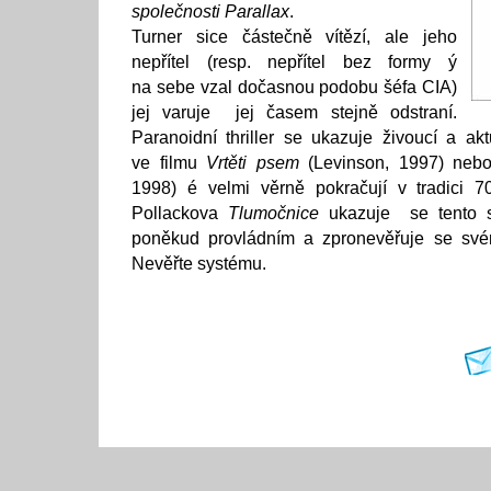
společnosti Parallax
.
Turner sice částečně vítězí, ale jeho
nepřítel (resp. nepřítel bez formy ý
na sebe vzal dočasnou podobu šéfa CIA)
jej varuje jej časem stejně odstraní.
Paranoidní thriller se ukazuje živoucí a ak
ve filmu
Vrtěti psem
(Levinson, 1997) ne
1998) é velmi věrně pokračují v tradici 70
Pollackova
Tlumočnice
ukazuje se tento s
poněkud provládním a zpronevěřuje se své
Nevěřte systému.