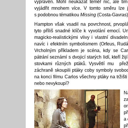
vyprávěn. Mohl neukázat téměř nic, ale tím
vyjádřit mnohem více. V tomto směru lze 
s podobnou tématikou
Missing
(Costa-Gavras)
Hampton však vsadil na povrchnost, prvoplá
tyto příliš snadné klíče k vyvolání emocí. 
magicko-realistickými vlivy i vlastní divadeln
navíc i efektním symbolismem (Orfeus, Rudá
Vrcholným příkladem je scéna, kdy se Ca
pátrání seznámí s dvojicí starých lidí, kteří ž
stovkami různých ptáků. Vysvětlí mu přež
záchraně skoupili ptáky coby symboly svobod
na konci filmu Carlos všechny ptáky na tržišti
nebo nevykoupí?
N
z
o
p
a 
př