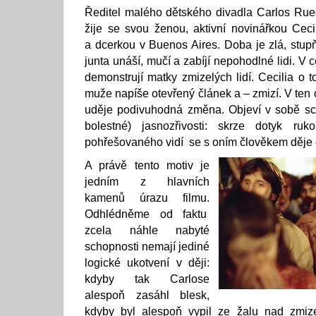
Ředitel malého dětského divadla Carlos Rue
žije se svou ženou, aktivní novinářkou Cec
a dcerkou v Buenos Aires. Doba je zlá, stup
junta unáší, mučí a zabíjí nepohodlné lidi. V 
demonstrují matky zmizelých lidí. Cecilia o 
muže napíše otevřený článek a – zmizí. V ten
uděje podivuhodná změna. Objeví v sobě sch
bolestné) jasnozřivosti: skrze dotyk r
pohřešovaného vidí se s oním člověkem děje či
A právě tento motiv je
jedním z hlavních
kamenů úrazu filmu.
Odhlédněme od faktu
zcela náhle nabyté
schopnosti nemají jediné
logické ukotvení v ději:
kdyby tak Carlose
alespoň zasáhl blesk,
kdyby byl alespoň vypil ze žalu nad zmi