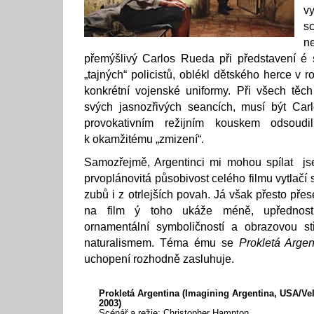
v
sc
n
přemýšlivý Carlos Rueda při představení é
„tajných“ policistů, oblékl dětského herce v r
konkrétní vojenské uniformy. Při všech těc
svých jasnozřivých seancích, musí být Car
provokativním režijním kouskem odsoudi
k okamžitému „zmizení“.
Samozřejmě, Argentinci mi mohou spílat js
prvoplánovitá působivost celého filmu vytlačí 
zubů i z otrlejších povah. Já však přesto pře
na film ý toho ukáže méně, upřednost
ornamentální symboličností a obrazovou st
naturalismem. Téma ému se
Prokletá Argen
uchopení rozhodně zasluhuje.
Prokletá Argentina (Imagining Argentina, USA/Vel
2003)
Scénář a režie: Christopher Hampton