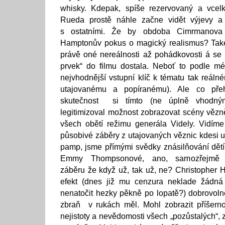
whisky. Kdepak, spíše rezervovaný a vcel
Rueda prostě náhle začne vidět výjevy a
s ostatními. Že by obdoba Cimrmanova
Hamptonův pokus o magický realismus? Také
právě oné nereálnosti až pohádkovosti á se s
prvek“ do filmu dostala. Neboť to podle m
nejvhodnější vstupní klíč k tématu tak reál
utajovanému a popíranému). Ale co pře
skutečnost si tímto (ne úplně vhodný
legitimizoval možnost zobrazovat scény vězn
všech obětí režimu generála Videly. Vidíme 
působivé záběry z utajovaných věznic kdesi u
pamp, jsme přímými svědky znásilňování dětí
Emmy Thompsonové, ano, samozřejmě
záběru že když už, tak už, ne? Christopher
efekt (dnes již mu cenzura neklade žádná
nenatočit hezky pěkně po lopatě?) dobrovolně 
zbraň v rukách měl. Mohl zobrazit příšern
nejistoty a nevědomosti všech „pozůstalých“, z