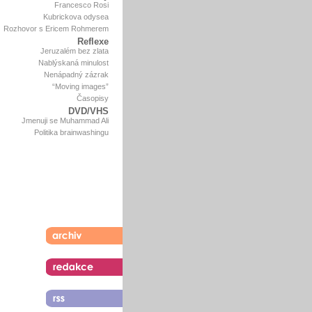
Francesco Rosi
Kubrickova odysea
Rozhovor s Ericem Rohmerem
Reflexe
Jeruzalém bez zlata
Nablýskaná minulost
Nenápadný zázrak
“Moving images”
Časopisy
DVD/VHS
Jmenuji se Muhammad Ali
Politika brainwashingu