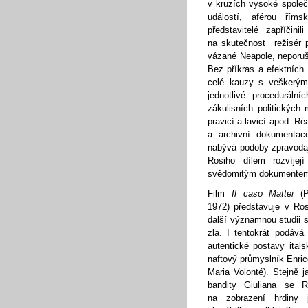
v kruzích vysoké společ
událostí, aférou řím
představitelé zapříčin
na skutečnost režisér 
vázané Neapole, neporuš
Bez příkras a efektních
celé kauzy s veškerými
jednotlivé proceduráln
zákulisních politických
pravicí a lavicí apod. R
a archivní dokumentace
nabývá podoby zpravoda
Rosiho dílem rozvíjejí
svědomitým dokumentem
Film
Il caso Mattei
(Př
1972) představuje v Rosi
další významnou studii 
zla. I tentokrát podává 
autentické postavy ital
naftový průmyslník Enric
Maria Volonté). Stejně 
bandity Giuliana se R
na zobrazení hrdiny j