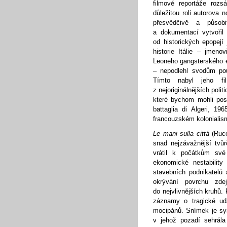
filmové reportáže rozs
důležitou roli autorova
přesvědčivě a působi
a dokumentací vytvořil 
od historických epopejí
historie Itálie – jmeno
Leoneho gangsterského
– nepodlehl svodům pou
Tímto nabyl jeho f
z nejoriginálnějších poli
které bychom mohli post
battaglia di Algeri, 19
francouzském kolonialis
Le mani sulla cittá
(Ruce
snad nejzávažnější tvůr
vrátil k počátkům své
ekonomické nestability
stavebních podnikatelů 
okrývání povrchu zdej
do nejvlivnějších kruhů.
záznamy o tragické udá
mocipánů. Snímek je sy
v jehož pozadí sehrála