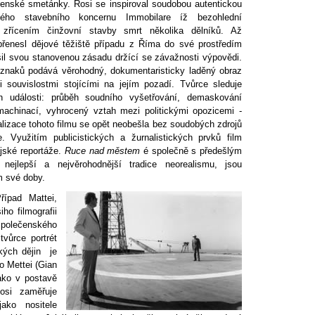
enské smetánky. Rosi se inspiroval soudobou autentickou
ského stavebního koncernu Immobilare íž bezohlední
ili zřícením činžovní stavby smrt několika dělníků. Až
přenesl dějové těžiště případu z Říma do své prostředím
il svou stanovenou zásadu držící se závažnosti výpovědi.
 znaků podává věrohodný, dokumentaristicky laděný obraz
 souvislostmi stojícími na jejím pozadí. Tvůrce sleduje
ích události: průběh soudního vyšetřování, demaskování
 machinací, vyhrocený vztah mezi politickými opozicemi -
ealizace tohoto filmu se opět neobešla bez soudobých zdrojů
. Využitím publicistických a žurnalistických prvků film
jské reportáže.
Ruce nad městem
é společně s předešlým
 nejlepší a nejvěrohodnější tradice neorealismu, jsou
 své doby.
ípad Mattei,
ho filmografii
společenského
tvůrce portrét
ských dějin je
o Mettei (Gian
jako v postavě
osi zaměřuje
ako nositele