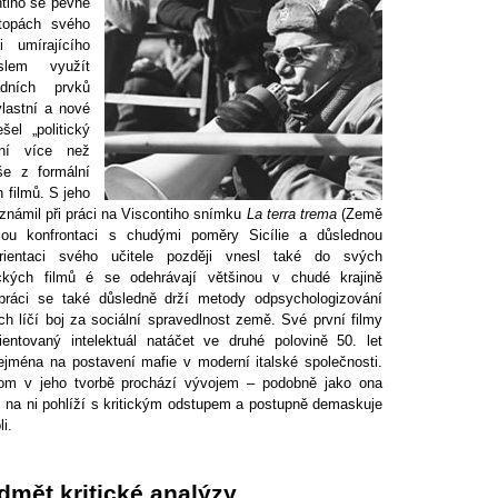
tiho se pevně
topách svého
i umírajícího
lem využít
adních prvků
lastní a nové
el „politický
ení více než
e z formální
h filmů. S jeho
známil při práci na Viscontiho snímku
La terra trema
(Země
mou konfrontaci s chudými poměry Sicílie a důslednou
 orientaci svého učitele později vnesl také do svých
ických filmů é se odehrávají většinou v chudé krajině
é práci se také důsledně drží metody odpsychologizování
ch líčí boj za sociální spravedlnost země. Své první filmy
ientovaný intelektuál natáčet ve druhé polovině 50. let
zejména na postavení mafie v moderní italské společnosti.
itom v jeho tvorbě prochází vývojem – podobně jako ona
i na ni pohlíží s kritickým odstupem a postupně demaskuje
li.
dmět kritické analýzy