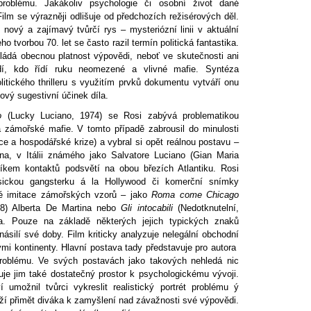
 problému. Jakákoliv psychologie či osobní život dané
ilm se výrazněji odlišuje od předchozích režisérových děl.
o nový a zajímavý tvůrčí rys – mysteriózní linii v aktuální
ho tvorbou 70. let se často razil termín politická fantastika.
ládá obecnou platnost výpovědi, neboť ve skutečnosti ani
dí, kdo řídí ruku neomezené a vlivné mafie. Syntéza
litického thrilleru s využitím prvků dokumentu vytváří onu
ový sugestivní účinek díla.
o
(Lucky Luciano, 1974) se Rosi zabývá problematikou
a zámořské mafie. V tomto případě zabrousil do minulosti
ce a hospodářské krize) a vybral si opět reálnou postavu –
na, v Itálii známého jako Salvatore Luciano (Gian Maria
níkem kontaktů podsvětí na obou březích Atlantiku. Rosi
asickou gangsterku á la Hollywood či komerční snímky
ké imitace zámořských vzorů – jako
Roma come Chicago
68) Alberta De Martina nebo
Gli intocabili
(Nedotknutelní,
a. Pouze na základě některých jejich typických znaků
násilí své doby. Film kriticky analyzuje nelegální obchodní
ými kontinenty. Hlavní postava tady představuje pro autora
problému. Ve svých postavách jako takových nehledá nic
je jim také dostatečný prostor k psychologickému vývoji.
í umožnil tvůrci vykreslit realistický portrét problému ý
ží přimět diváka k zamyšlení nad závažnosti své výpovědi.