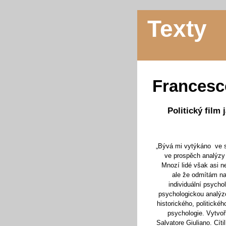
Texty
Francesc
Politický film 
„Bývá mi vytýkáno ve 
ve prospěch analýzy 
Mnozí lidé však asi 
ale že odmítám nah
individuální psycho
psychologickou analýz
historického, politické
psychologie. Vytvoři
Salvatore Giuliano. Cíti