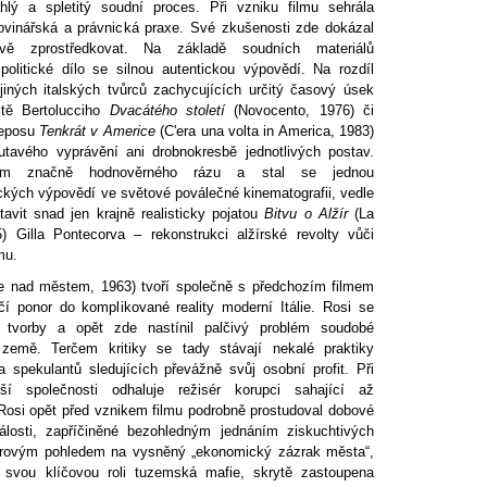
áhlý a spletitý soudní proces. Při vzniku filmu sehrála
 novinářská a právnická praxe. Své zkušenosti zde dokázal
vě zprostředkovat. Na základě soudních materiálů
politické dílo se silnou autentickou výpovědí. Na rozdíl
 jiných italských tvůrců zachycujících určitý časový úsek
vitě Bertolucciho
Dvacátého století
(Novocento, 1976) či
 eposu
Tenkrát v Americe
(C'era una volta in America, 1983)
tavého vyprávění ani drobnokresbě jednotlivých postav.
ilm značně hodnověrného rázu a stal se jednou
tických výpovědí ve světové poválečné kinematografii, vedle
avit snad jen krajně realisticky pojatou
Bitvu o Alžír
(La
65) Gilla Pontecorva – rekonstrukci alžírské revolty vůči
mu.
 nad městem, 1963) tvoří společně s předchozím filmem
čí ponor do komplikované reality moderní Itálie. Rosi se
 tvorby a opět zde nastínil palčivý problém soudobé
 země. Terčem kritiky se tady stávají nekalé praktiky
a spekulantů sledujících převážně svůj osobní profit. Při
ší společnosti odhaluje režisér korupci sahající až
 Rosi opět před vznikem filmu podrobně prostudoval dobové
losti, zapříčiněné bezohledným jednáním ziskuchtivých
rovým pohledem na vysněný „ekonomický zázrak města“,
 svou klíčovou roli tuzemská mafie, skrytě zastoupena