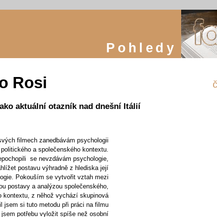
Pohledy
o Rosi
č
jako aktuální otazník nad dnešní Itálií
svých filmech zanedbávám psychologii
politického a společenského kontextu.
nepochopili se nevzdávám psychologie,
lížet postavu výhradně z hlediska její
logie. Pokouším se vytvořit vztah mezi
ou postavy a analýzou společenského,
ho kontextu, z něhož vychází skupinová
l jsem si tuto metodu při práci na filmu
l jsem potřebu vyložit spíše než osobní