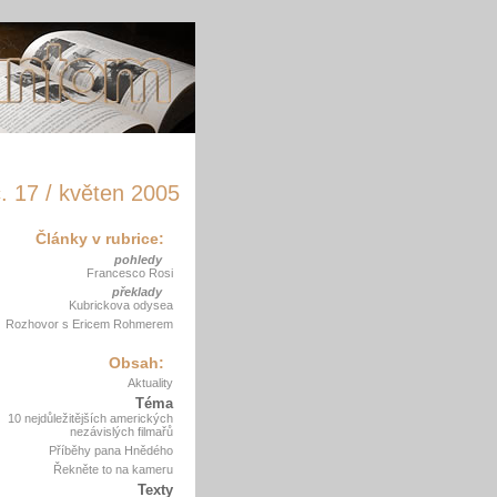
. 17 / květen 2005
Články v rubrice:
pohledy
Francesco Rosi
překlady
Kubrickova odysea
Rozhovor s Ericem Rohmerem
Obsah:
Aktuality
Téma
10 nejdůležitějších amerických
nezávislých filmařů
Příběhy pana Hnědého
Řekněte to na kameru
Texty