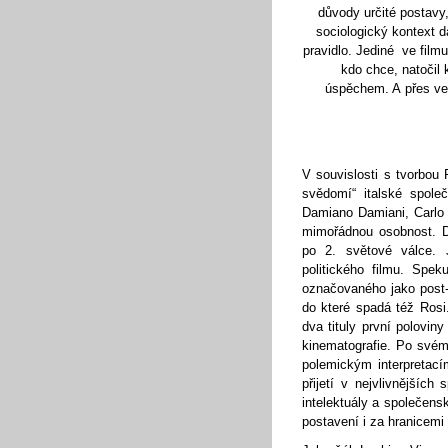
důvody určité postavy,
sociologický kontext 
pravidlo. Jediné ve filmu
kdo chce, natočil
úspěchem. A přes ve
V souvislosti s tvorbou
svědomí“ italské společ
Damiano Damiani, Carlo L
mimořádnou osobnost. Díla
po 2. světové válce. 
politického filmu. Spek
označovaného jako post-
do které spadá též Rosi.
dva tituly první polovin
kinematografie. Po svém
polemickým interpretac
přijetí v nejvlivnějšíc
intelektuály a společens
postavení i za hranicemi 