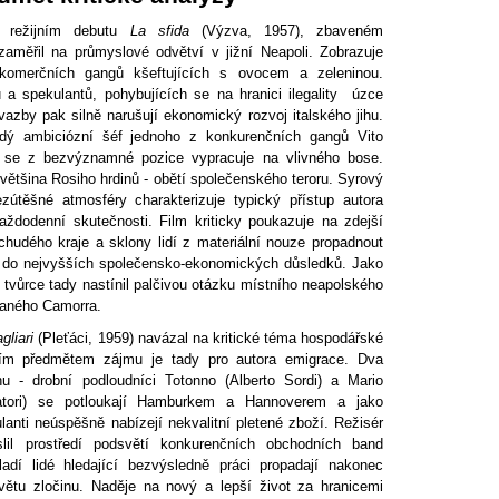
 režijním debutu
La sfida
(Výzva, 1957), zbaveném
aměřil na průmyslové odvětví v jižní Neapoli. Zobrazuje
 komerčních gangů kšeftujících s ovocem a zeleninou.
ů a spekulantů, pohybujících se na hranici ilegality úzce
vazby pak silně narušují ekonomický rozvoj italského jihu.
dý ambiciózní šéf jednoho z konkurenčních gangů Vito
 se z bezvýznamné pozice vypracuje na vlivného bose.
většina Rosiho hrdinů - obětí společenského teroru. Syrový
zútěšné atmosféry charakterizuje typický přístup autora
každodenní skutečnosti. Film kriticky poukazuje na zdejší
chudého kraje a sklony lidí z materiální nouze propadnout
ž do nejvyšších společensko-ekonomických důsledků. Jako
 tvůrce tady nastínil palčivou otázku místního neapolského
vaného Camorra.
gliari
(Pleťáci, 1959) navázal na kritické téma hospodářské
ním předmětem zájmu je tady pro autora emigrace. Dva
hu - drobní podloudníci Totonno (Alberto Sordi) a Mario
atori) se potloukají Hamburkem a Hannoverem a jako
anti neúspěšně nabízejí nekvalitní pletené zboží. Režisér
slil prostředí podsvětí konkurenčních obchodních band
ladí lidé hledající bezvýsledně práci propadají nakonec
větu zločinu. Naděje na nový a lepší život za hranicemi