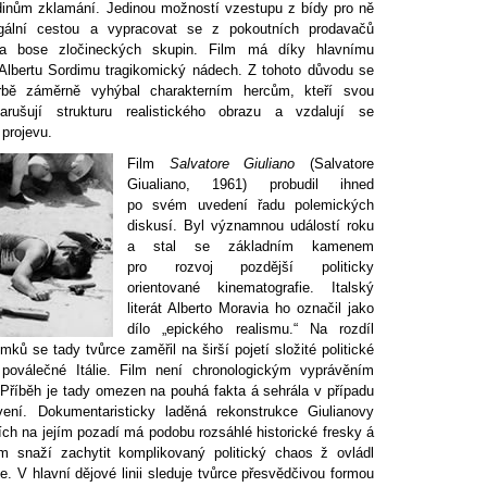
hrdinům zklamání. Jedinou možností vzestupu z bídy pro ně
gální cestou a vypracovat se z pokoutních prodavačů
 a bose zločineckých skupin. Film má díky hlavnímu
 Albertu Sordimu tragikomický nádech. Z tohoto důvodu se
orbě záměrně vyhýbal charakterním hercům, kteří svou
arušují strukturu realistického obrazu a vzdalují se
projevu.
Film
Salvatore Giuliano
(Salvatore
Giualiano, 1961) probudil ihned
po svém uvedení řadu polemických
diskusí. Byl významnou událostí roku
a stal se základním kamenem
pro rozvoj pozdější politicky
orientované kinematografie. Italský
literát Alberto Moravia ho označil jako
dílo „epického realismu.“ Na rozdíl
ků se tady tvůrce zaměřil na širší pojetí složité politické
poválečné Itálie. Film není chronologickým vyprávěním
 Příběh je tady omezen na pouhá fakta á sehrála v případu
avení. Dokumentaristicky laděná rekonstrukce Giulianovy
ích na jejím pozadí má podobu rozsáhlé historické fresky á
 snaží zachytit komplikovaný politický chaos ž ovládl
ce. V hlavní dějové linii sleduje tvůrce přesvědčivou formou