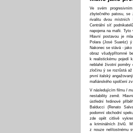
Ve svém progresivním
zbytečného patosu, se z
rivalitu dvou místních
Centrální síť podnikatel
napojena na mafii. Tyto 
Hlavní postavou je mla
Polara (José Suaréz) ý
Nakonec se stává - jako 
obraz všudypřítomné be
k realistickému pojedí 
neblahé životní poměry 
zločinu ý se rozrůstá a
první italský angažovaný
mafiánského spolčení z
V následujícím filmu
I ma
nestability země. Hlav
ústřední hrdinové příbě
Balducci (Renato Salv
podomní obchodní spekul
zde opět citlivě vykre
a kriminálních živlů. M
z nouze nelítostnému s