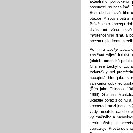
aktuálního politického
osobnosti ho nezajímá. F
Rosi obohatil svůj film 
otázce. V souvislosti s je
Právě tento koncept dok
divák ani tvůrce nevě
mysteriózního filmu a po
obecnou platformu a celk
Ve filmu
Lucky Lucian
spolčení zájmů italské 
(období americké prohibi
Charlese Luckyho Lucia
Volonté) ý byl prostřed
nepojímá film jako kl
vznikající coby evrops
(Řím jako Chicago, 19
1968) Giuliana Montald
ukazuje obraz zločinu a 
kooperaci mezi jednotliv
vždy, nositele daného 
výjimečného a neposkytu
Tento přístup k herectv
zobrazuje. Prostě se sna