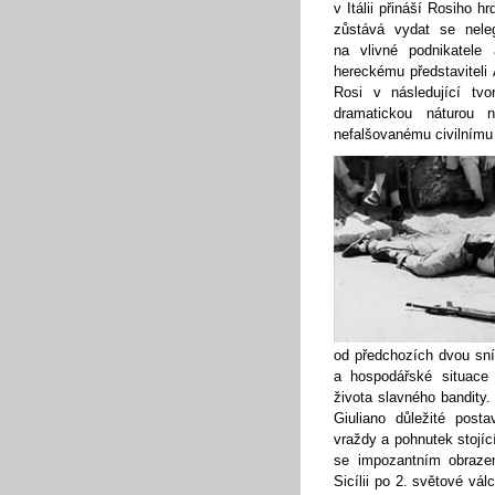
v Itálii přináší Rosiho 
zůstává vydat se nele
na vlivné podnikatele
hereckému představiteli
Rosi v následující tv
dramatickou náturou n
nefalšovanému civilnímu 
od předchozích dvou sním
a hospodářské situace 
života slavného bandity.
Giuliano důležité post
vraždy a pohnutek stojíc
se impozantním obrazem
Sicílii po 2. světové vál