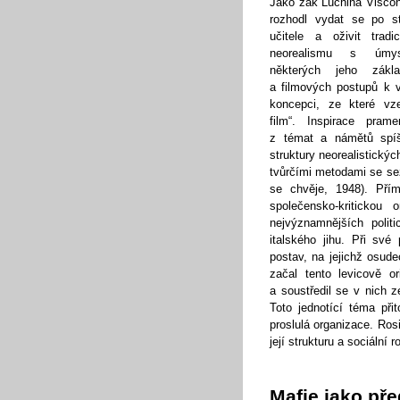
Jako žák Luchina Viscon
rozhodl vydat se po s
učitele a oživit tradic
neorealismu s úmys
některých jeho zákl
a filmových postupů k v
koncepci, ze které vzeš
film“. Inspirace pram
z témat a námětů spíš
struktury neorealistickýc
tvůrčími metodami se se
se chvěje, 1948). Pří
společensko-kritickou
nejvýznamnějších polit
italského jihu. Při sv
postav, na jejichž osude
začal tento levicově or
a soustředil se v nich 
Toto jednotící téma př
proslulá organizace. Ros
její strukturu a sociální ro
Mafie jako pře