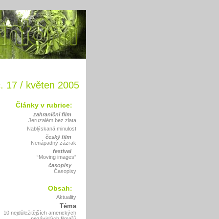
. 17 / květen 2005
Články v rubrice:
zahraniční film
Jeruzalém bez zlata
Nablýskaná minulost
český film
Nenápadný zázrak
festival
“Moving images”
časopisy
Časopisy
Obsah:
Aktuality
Téma
10 nejdůležitějších amerických
nezávislých filmařů