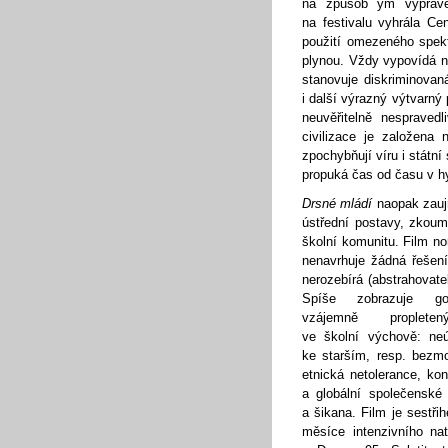
na způsob ým vypráv
na festivalu vyhrála Ce
použití omezeného spek
plynou. Vždy vypovídá ně
stanovuje diskriminova
i další výrazný výtvarn
neuvěřitelně nespraved
civilizace je založena
zpochybňují víru i státn
propuká čas od času v hy
Drsné mládí
naopak zau
ústřední postavy, zkoum
školní komunitu. Film no
nenavrhuje žádná řešení
nerozebírá (abstrahovate
Spíše zobrazuje go
vzájemně proplete
ve školní výchově: ne
ke starším, resp. bezmo
etnická netolerance, ko
a globální společenské 
a šikana. Film je sestř
měsíce intenzivního na