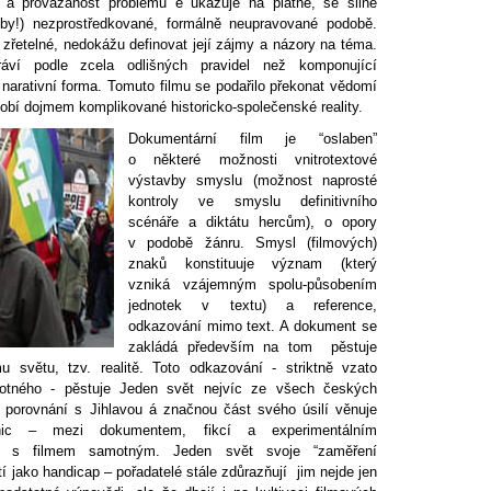
 a provázanost problémů é ukazuje na plátně, se silně
oby!) nezprostředkované, formálně neupravované podobě.
zřetelné, nedokážu definovat její zájmy a názory na téma.
áví podle zcela odlišných pravidel než komponující
í narativní forma. Tomuto filmu se podařilo překonat vědomí
obí dojmem komplikované historicko-společenské reality.
Dokumentární film je “oslaben”
o některé možnosti vnitrotextové
výstavby smyslu (možnost naprosté
kontroly ve smyslu definitivního
scénáře a diktátu hercům), o opory
v podobě žánru. Smysl (filmových)
znaků konstituuje význam (který
vzniká vzájemným spolu-působením
jednotek v textu) a reference,
odkazování mimo text. A dokument se
zakládá především na tom pěstuje
u světu, tzv. realitě. Toto odkazování - striktně vzato
motného - pěstuje Jeden svět nejvíc ze všech českých
 v porovnání s Jihlavou á značnou část svého úsilí věnuje
nic – mezi dokumentem, fikcí a experimentálním
e s filmem samotným. Jeden svět svoje “zaměření
tí jako handicap – pořadatelé stále zdůrazňují jim nejde jen