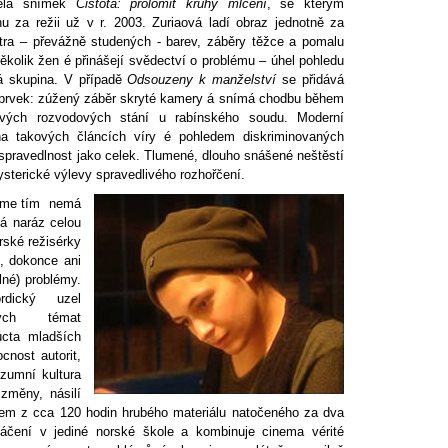
ěla snímek
Čistota: prolomit kruhy mlčení
, se kterým
nu za režii už v r. 2003. Zuriaová ladí obraz jednotně za
tra – převážně studených - barev, záběry těžce a pomalu
kolik žen é přinášejí svědectví o problému – úhel pohledu
ná skupina. V případě
Odsouzeny k manželství
se přidává
ý prvek: zúžený záběr skryté kamery á snímá chodbu během
livých rozvodových stání u rabínského soudu. Moderní
 na takových článcích víry é pohledem diskriminovaných
í spravedlnost jako celek. Tlumené, dlouho snášené neštěstí
sterické výlevy spravedlivého rozhořčení.
jme tím nemá
á naráz celou
rské režisérky
, dokonce ani
lné) problémy.
rdický uzel
ných témat
úcta mladších
cnost autorit,
nzumní kultura
změny, násilí
ihem z cca 120 hodin hrubého materiálu natočeného za dva
táčení v jediné norské škole a kombinuje cinema vérité