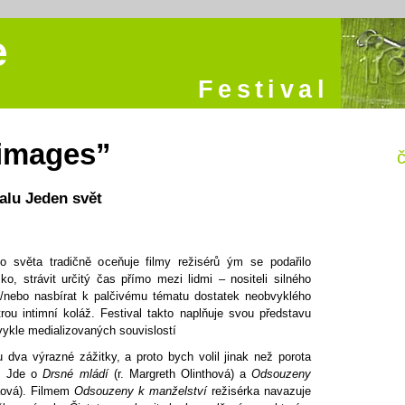
e
Festival
images”
č
valu Jeden svět
ho světa tradičně oceňuje filmy režisérů ým se podařilo
ko, strávit určitý čas přímo mezi lidmi – nositeli silného
/nebo nasbírat k palčivému tématu dostatek neobvyklého
trou intimní koláž. Festival takto naplňuje svou představu
vykle medializovaných souvislostí
 dva výrazné zážitky, a proto bych volil jinak než porota
. Jde o
Drsné mládí
(r. Margreth Olinthová) a
Odsouzeny
aová). Filmem
Odsouzeny k manželství
režisérka navazuje