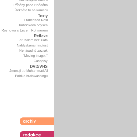
Příběhy pana Hnědého
Řekněte to na kameru
Texty
Francesco Rosi
Kubrickova odysea
Rozhovor s Ericem Rohmerem
Reflexe
Jeruzalém bez zlata
Nablýskaná minulost
Nenápadný zázrak
“Moving images”
Časopisy
DVD/VHS
Jmenuji se Muhammad Ali
Politika brainwashingu