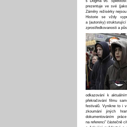
s Dogma 95. Spletitost
prezentuje ve své (jak
Záměry režisérky nejsou 
Historie se vždy vypr
a (autorsky) strukturujíc
zprostředkovanosti a půs
odkazování k aktuálním
překračování filmu sa
festivalů. Vynikne to i
zkoumání jiných hra
dokumentováním prác
na referenci” částečně cí