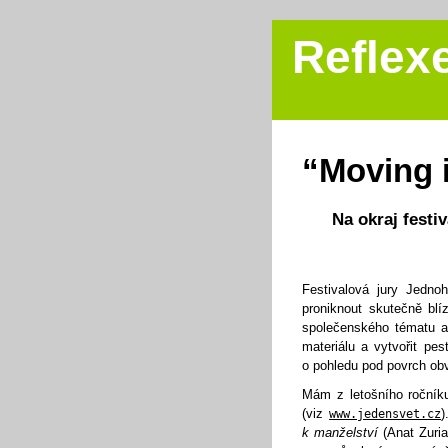
Reflex
“Moving 
Na okraj festi
Festivalová jury Jedno
proniknout skutečně blíz
společenského tématu a
materiálu a vytvořit pes
o pohledu pod povrch ob
Mám z letošního ročníku
(viz
)
www.jedensvet.cz
k manželství
(Anat Zuri