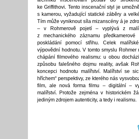
ke Griffithovi. Tento inscenační styl je umožn
s kamerou, vyžadující statické záběry a velk
Tím může vyniknout síla mizanscény á je zdro
– v Rohmerově pojetí – vyplývá z malíř
z mechanického záznamu předkamerové r
poskládání pomocí střihu. Celek malířs
výpovědní hodnotu. V tomto smyslu Rohmer 
chápání filmového realismu: u obou dochází
způsobu falešného dojmu reality, avšak Ro
koncepci hodnotu malířství. Malířství se si
hříchem“ perspektivy, ze kterého nás vysvoboz
film, ale nová forma filmu – digitální – 
malířství. Protože zejména v historickém žá
jediným zdrojem autenticity, a tedy i realismu.