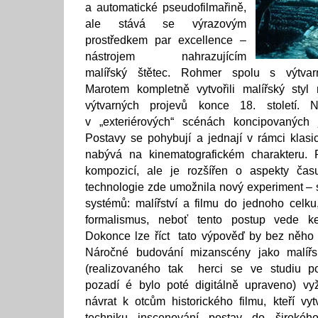
a automatické pseudofilmařině,
ale stává se výrazovým
prostředkem par excellence –
nástrojem nahrazujícím
malířský štětec. Rohmer spolu s výtvar
Marotem kompletně vytvořili malířský sty
výtvarných projevů konce 18. století. 
v „exteriérových“ scénách koncipovaných 
Postavy se pohybují a jednají v rámci klasic
nabývá na kinematografickém charakteru. P
kompozicí, ale je rozšířen o aspekty čas
technologie zde umožnila nový experiment – 
systémů: malířství a filmu do jednoho celk
formalismus, neboť tento postup vede ke
Dokonce lze říct tato výpověď by bez něho 
Náročné budování mizanscény jako malířsk
(realizovaného tak herci se ve studiu 
pozadí é bylo poté digitálně upraveno) v
návrat k otcům historického filmu, kteří vytv
techniku inscenování postav do širokéh