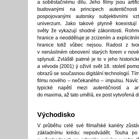
a soběstačnému dílu. Jeho filmy jsou artific
budovanými na principech autentičnost
pospojovanými autorsky subjektivními vzt
univerzum. Jako takové plynně koexistují
světy že vykazují shodné zákonitosti. Rohm
hranice a neodděluje je zcizením a explicitn
hranice totiž vůbec nejsou. Radost z tvo
v nenásilném obnovení starých forem v nové
splynutí. Zvláště patrné je to v jeho histor
a vévoda
(2001) ý oživil svět 18. století po
obrazů se současnou digitální technologií. Tím
filmu nového – nečekaného – impulsu. Navíc
typické napětí mezi autentičností a arti
do maxima, až tato umělá, ex post vytvořená 
Východisko
V průběhu celé své filmařské kariéry zůst
základnímu krédu: nepodvádět. Touha po 