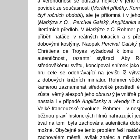
a věrohodnosti se odrazila nejvíce v jeho t
povídek ze současnosti (
Morální příběhy
,
Kome
čtyř ročních období
), ale je přítomná i v jeh
(
Markýza z O.
,
Percival Galský
,
Angličanka 
literárních předloh. V
Markýze z O.
Rohmer po
příběh natáčel v reálných lokacích a s př
dobovými kostýmy. Naopak
Percival Galský
p
Chrétiena de Troyes vyžadoval k tomu b
autentičnosti, razantní stylizaci. Aby
středověkému světu, koncipoval snímek jako
hru cele se odehrávající na jevišti íž výt
z dobových knižních miniatur. Rohmer věd
kamerou zaznamenat středověké prostředí é 
zůstal věrný alespoň jeho
obrazu
ý je vnitřně 
nastala i v případě
Angličanky a vévody
íž d
Velké francouzské revoluce. Rohmer – v nespo
běžnou praxí historických filmů nahrazující j
trval na tom byla zachována autenticita dob
možné. Obyčejně se tento problém řeší natáče
zachovalém městě, avšak znalec a milovní