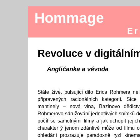
Hommage
Er
Revoluce v digitální
Angličanka a vévoda
Stále živé, pulsující dílo Erica Rohmera n
připravených racionálních kategorií. Sice
mantinely – nová vlna, Bazinovo dědictví
Rohmerovo sdružování jednotlivých snímků do
počít se samotnými filmy a jak uchopit jejic
charakter ý jenom zdánlivě může od filmu od
ohledání prozrazuje paradoxně ryzí kinema