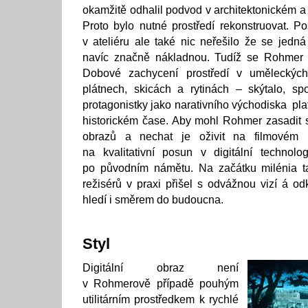
okamžitě odhalil podvod v architektonickém a
Proto bylo nutné prostředí rekonstruovat. Po
v ateliéru ale také nic neřešilo že se jedná
navíc značně nákladnou. Tudíž se Rohmer 
Dobové zachycení prostředí v uměleckých
plátnech, skicách a rytinách – skýtalo, s
protagonistky jako narativního východiska p
historickém čase. Aby mohl Rohmer zasadit 
obrazů a nechat je oživit na filmovém 
na kvalitativní posun v digitální technolo
po původním námětu. Na začátku milénia ta
režisérů v praxi přišel s odvážnou vizí á od
hledí i směrem do budoucna.
Styl
Digitální obraz není
v Rohmerově případě pouhým
utilitárním prostředkem k rychlé