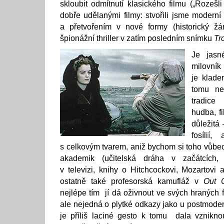
skloubit odmítnutí klasického filmu („Rozešl
dobře udělanými filmy: stvořili jsme moderní 
a přetvořením v nové formy (historický žán
špionážní thriller v zatím posledním snímku
Tr
Je jas
milovník
je klade
tomu ne
tradice 
hudba, f
důležitá 
fosílií,
s celkovým tvarem, aniž bychom si toho vůbec 
akademik (učitelská dráha v začátcích,
v televizi, knihy o Hitchcockovi, Mozartov
ostatně také profesorská kamufláž v
Out 
nejlépe tím jí dá oživnout ve svých hraných
ale nejedná o plytké odkazy jako u postmoder
je příliš laciné gesto k tomu dala vznikn