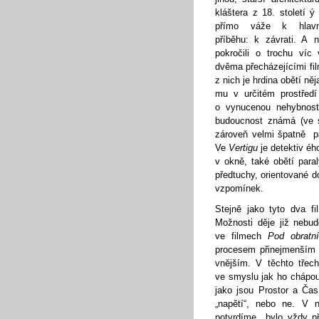
kláštera z 18. století 
přímo váže k hlavn
příběhu: k závrati. A 
pokročili o trochu víc 
dvěma přecházejícími fi
z nich je hrdina obětí ně
mu v určitém prostřed
o vynucenou nehybnos
budoucnost známá (ve s
zároveň velmi špatně par
Ve
Vertigu
je detektiv éh
v okně, také obětí paral
předtuchy, orientované d
vzpomínek.
Stejně jako tyto dva f
Možnosti děje již nebu
ve filmech
Pod obratn
procesem přinejmenším n
vnějším. V těchto třec
ve smyslu jak ho chápou
jako jsou Prostor a Ča
„napětí“, nebo ne. V 
potvrdíme bylo vždy pří