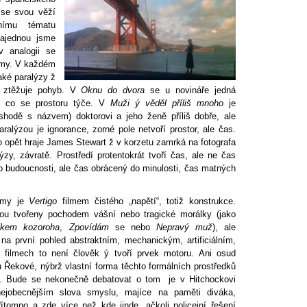
ý se svou věží
ímu tématu
najednou jsme
v analogii se
lmy. V každém
jaké paralýzy ž
í ztěžuje pohyb. V
Oknu do dvora
se u novináře jedná
t co se prostoru týče. V
Muži ý věděl příliš mnoho
je
hodě s názvem) doktorovi a jeho ženě příliš dobře, ale
alýzou je ignorance, zorné pole netvoří prostor, ale čas.
o opět hraje James Stewart ž v korzetu zamrká na fotografa
ýzy, závratě. Prostředí protentokrát tvoří čas, ale ne čas
o budoucnosti, ale čas obrácený do minulosti, čas matných
ilmy je
Vertigo
filmem čistého „napětí“, totiž konstrukce.
dou tvořeny pochodem vášní nebo tragické morálky (jako
íkem kozoroha
,
Zpovídám
se nebo
Nepravý muž
), ale
a první pohled abstraktním, mechanickým, artificiálním,
h filmech to není člověk ý tvoří prvek motoru. Ani osud
 Řekové, nýbrž vlastní forma těchto formálních prostředků
s. Bude se nekonečně debatovat o tom je v Hitchockovi
nejobecnějším slova smyslu, majíce na paměti diváka,
tomno a zde více než kde jinde, ačkoli policejní řešení