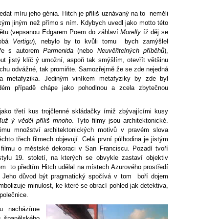
edat míru jeho génia. Hitch je příliš uznávaný na to neměli
kým jiným než přímo s ním. Kdybych uvedl jako motto této
 větu (vepsanou Edgarem Poem do záhlaví
Morelly
íž děj se
dobá
Vertigu
), nebylo by to kvůli tomu bych zamýšlel
aře s autorem
Parmenida
(nebo
Neuvěřitelných příběhů
),
t jistý klíč ý umožní, aspoň tak smýšlím, otevřít většinu
trochu odvážné, tak promiňte. Samozřejmě že se zde nejedná
ka metafyzika. Jediným viníkem metafyziky by zde byl
dém případě chápe jako pohodlnou a zcela zbytečnou
ako třetí kus trojčlenné skládačky ímiž zbývajícími kusy
už ý věděl příliš mnoho
. Tyto filmy jsou architektonické.
ému množství architektonických motivů v pravém slova
hto třech filmech objevují. Celá první půlhodina je jistým
filmu o městské dekoraci v San Franciscu. Pozadí tvoří
stylu 19. století, na kterých se obvykle zastaví objektiv
 to předtím Hitch udělal na místech Azurového prostředí
. Jeho důvod být pragmatický spočívá v tom boří dojem
bolizuje minulost, ke které se obrací pohled jak detektiva,
polečnice.
mu nacházíme
ru španělského