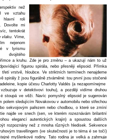
erspektiv než
l ve vztahu
lavní roli
. Dovolte mi
víc, tentokrát
e vlaku
. Víme,
film nejenom
ké v lyrismu
i dvojitého
přímce a kruhu. Zde je pro změnu – a ukazují nám to už
povídající figurou spirála, nebo přesněji elipsoid. Přímka
 třetí vrstvě, hloubce. Ve striktních termínech nenajdeme
ě spirály ž jsou figurálně ztvárněné: tou první jsou stočené
 Madeleine, kopie účesu Charlotty Valdés (a nezapomínejme
ý vzbuzuje v detektivovi touhu), a později vidíme druhou
ti é stoupá ve věži. Navíc pomyslný elipsoid je sugerován
m polem sledujícím Novakovou v automobilu nebo střechou
nebo sekvojovým pařezem nebo chodbou, o které se zmíní
tie najde ve snech (sen, ve kterém rozeznávám brilantní
ohou elegancí autentických krajin) a spoustou dalších
být rozpoznány než z mnoha různých hledisek. Sekvence
kruhovým travellingem (ve skutečnosti je to téma é se točí)
stejné myšlenkové rodiny. Tato rodina je velká a zahrnuje