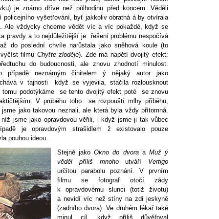
ivku) je známo dříve než půlhodinu před koncem. Věděli
policejního vyšetřování, byť jakkoliv obratná á by otvírala
ře. Ale vždycky chceme vědět víc a víc pokaždé, když se
a pravdy a to nejdůležitější je řešení problému nespočívá
 až do poslední chvíle narůstala jako sněhová koule (to
vyčíst filmu
Chyťte zloděje
). Zde má napětí dvojitý efekt:
edtuchu do budoucnosti, ale znovu zhodnotí minulost.
o případě neznámým činitelem ý nějaký autor jako
chává v tajnosti když se vyjevila, stačila rozlousknout
i tomu podotýkáme se tento dvojitý efekt poté se znovu
raktičtějším. V průběhu toho se rozpouští mlhy příběhu,
jsme jako takovou neznali, ale která byla vždy přítomná.
níž jsme jako opravdovou věřili, i když jsme ji tak vůbec
ípadě je opravdovým strašidlem ž existovalo pouze
yla pouhou ideou.
Stejně jako
Okno do dvora
a
Muž ý
věděl příliš mnoho
utváří
Vertigo
určitou parabolu poznání. V prvním
filmu se fotograf otočí zády
k opravdovému slunci (totiž životu)
a nevidí víc než stíny na zdi jeskyně
(zadního dvora). Ve druhém lékař také
minul cíl, když příliš důvěřoval