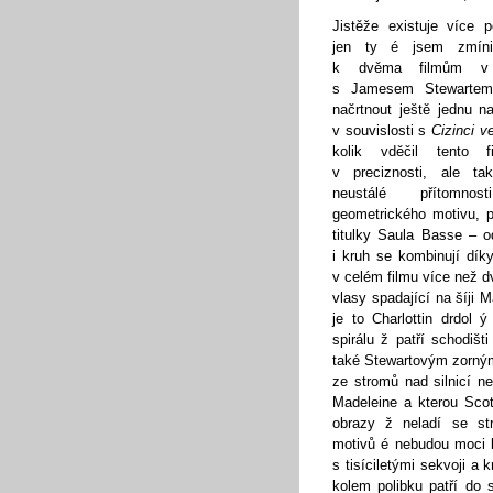
Jistěže existuje více p
jen ty é jsem zmíni
k dvěma filmům v h
s Jamesem Stewartem
načrtnout ještě jednu na
v souvislosti s
Cizinci v
kolik vděčil tento 
v preciznosti, ale ta
neustálé přítomnost
geometrického motivu, 
titulky Saula Basse – od
i kruh se kombinují díky
v celém filmu více než dv
vlasy spadající na šíji
je to Charlottin drdol 
spirálu ž patří schodiš
také Stewartovým zorný
ze stromů nad silnicí 
Madeleine a kterou Scot
obrazy ž neladí se str
motivů é nebudou moci 
s tisíciletými sekvoji a 
kolem polibku patří do 