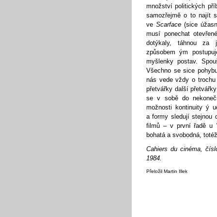
množství politických př
samozřejmě o to najít s
ve
Scarface
(sice úžasná
musí ponechat otevřen
dotýkaly, táhnou za 
způsobem ým postupuj
myšlenky postav. Spouš
Všechno se sice pohybuj
nás vede vždy o trochu 
přetvářky další přetvářky
se v sobě do nekonečn
možnosti kontinuity ý u
a formy sledují stejnou
filmů – v první řadě u
bohatá a svobodná, totéž
Cahiers du cinéma, čís
1984.
Přeložil Martin Illek