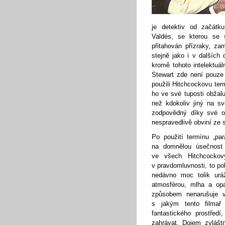
je detektiv od začátku
Valdés, se kterou se s
přitahován přízraky, za
stejně jako i v dalších 
kromě tohoto intelektuál
Stewart zde není pouze
použili Hitchcockovu term
ho ve své tuposti obžal
než kdokoliv jiný na s
zodpovědný díky své os
nespravedlivě obviní ze 
Po použití termínu „pa
na domnělou úsečnost 
ve všech Hitchcockov
v pravdomluvnosti, to po
nedávno moc tolik uráž
atmosférou, mlha a opa
způsobem nenarušuje vš
s jakým tento filmař
fantastického prostřed
zahrávat. Dojem zvlášt