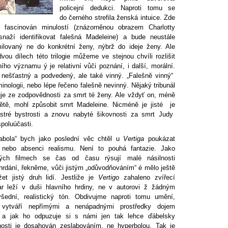
policejní dedukci. Naproti tomu se
do černého strefila ženská intuice. Zde
 fascinován minulostí (znázorněnou obrazem Charlotty
naží identifikovat falešná Madeleine) a bude neustále
milovaný ne do konkrétní ženy, nýbrž do ideje ženy. Ale
dvou dílech této trilogie můžeme ve stejnou chvíli rozlišit
ního významu ý je relativní vůči poznání, i další, morální.
 nešťastný a podvedený, ale také vinný. „Falešně vinný“
inologii, nebo lépe řečeno falešně nevinný. Nějaký tribunál
uje ze zodpovědnosti za smrt té ženy. Ale vždyť on, méně
větě, mohl způsobit smrt Madeleine. Nicméně je jisté je
tré bystrosti a znovu nabyté šikovnosti za smrt Judy
spoluúčasti.
rabola“ bych jako poslední věc chtěl u
Vertiga
poukázat
nebo absenci realismu. Není to pouhá fantazie. Jako
ých filmech se čas od času rýsují malé násilnosti
hrdání, řekněme, vůči jistým „odůvodňováním“ é mělo ještě
et jistý druh lidí. Jestliže je
Vertigo
zahaleno zvířecí
r leží v duši hlavního hrdiny, ne v autorovi ž žádným
ední, realistický tón. Obdivujme naproti tomu umění,
 vytváří nepřímými a nenápadnými prostředky dojem
í, a jak ho odpuzuje si s námi jen tak lehce ďábelsky
nosti je dosahován zeslabováním, ne hyperbolou. Tak je