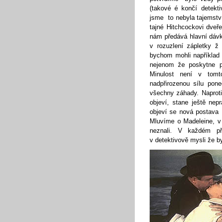
(takové é končí detekt
jsme to nebyla tajemství 
tajné Hitchcockovi dve
nám předává hlavní dávk
v rozuzlení zápletky ž
bychom mohli například 
nejenom že poskytne př
Minulost není v tomt
nadpřirozenou sílu pone
všechny záhady. Naprot
objeví, stane ještě nep
objeví se nová postava 
Mluvíme o Madeleine, v 
neznali. V každém př
v detektivově mysli že b