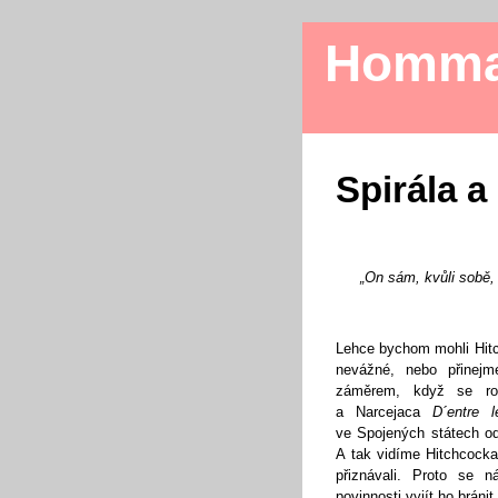
Homm
Spirála a
„On sám, kvůli sobě
Lehce bychom mohli Hit
nevážné, nebo přinejm
záměrem, když se roz
a Narcejaca
D´entre 
ve Spojených státech odp
A tak vidíme Hitchcock
přiznávali. Proto se n
povinnosti vyjít ho bránit.