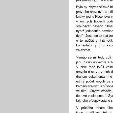
Bylo by zbytečné také hl
právo ho srovnávat s ně
kritiky jednu Platónovu
v určitých bodech po
srovnávat našeho film
nýbrž jednoduše navrhnou
dveří. Jestli se to zdá 
o to udělat z Hitchoc
komentátor ý ji v kaž
záležitost.
Vertigo
se mi tedy zdá j
jsou
Okno do dvora
a
M
V prvé řadě kvůli velk
smyslu é se ve všech těc
druhem dokumentárního 
určitý počet obydlí ve 
kamery stejným způsobem
ve filmu
Chyťte zloděje
časové posloupnosti. Sym
tak jeho předpokládané s
V průběhu tohoto fil
jinou, starší architektu