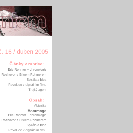
č. 16 / duben 2005
Články v rubrice:
Eric Rohmer – chronologie
Rozhovor s Ericem Rohmerem
Spirála a Idea
Revoluce v digitálním filmu
Trojitý agent
Obsah:
Aktuality
Hommage
Eric Rohmer – chronologie
Rozhovor s Ericem Rohmerem
Spirála a Idea
Revoluce v digitálním filmu