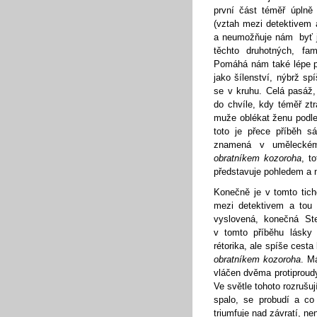
první část téměř úplně
(vztah mezi detektivem
a neumožňuje nám byť j
těchto druhotných, fam
Pomáhá nám také lépe poc
jako šílenství, nýbrž spí
se v kruhu. Celá pasáž,
do chvíle, kdy téměř zt
muže oblékat ženu podl
toto je přece příběh 
znamená v uměleckém
obratníkem kozoroha
, t
představuje pohledem a n
Konečně je v tomto tich
mezi detektivem a tou
vyslovená, konečná St
v tomto příběhu lásky 
rétorika, ale spíše cest
obratníkem kozoroha
. M
vláčen dvěma protiproudy
Ve světle tohoto rozrušu
spalo, se probudí a co 
triumfuje nad závratí, n