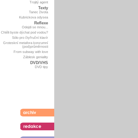
Trojitý agent
Texty
Tanec života
Kubrickova odysea
Reflexe
Odejdi se mnou...
Chtěli byste dýchat pod vodou?
Sólo pro čtyřruční klavír
Groteskní metafora konzumní
(pod)průměrnosti
From subway with love
Záblesk geniality
DVD/VHS
DVD tipy