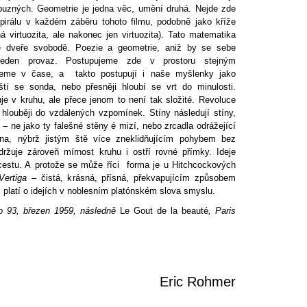
íbuzných. Geometrie je jedna věc, umění druhá. Nejde zde
pirálu v každém záběru tohoto filmu, podobně jako kříže
 virtuozita, ale nakonec jen virtuozita). Tato matematika
é dveře svobodě. Poezie a geometrie, aniž by se sebe
jeden provaz. Postupujeme zde v prostoru stejným
eme v čase, a takto postupují i naše myšlenky jako
tí se sonda, nebo přesněji hloubí se vrt do minulosti.
e v kruhu, ale přece jenom to není tak složité. Revoluce
hlouběji do vzdálených vzpomínek. Stíny následují stíny,
 – ne jako ty falešné stěny é mizí, nebo zrcadla odrážející
a, nýbrž jistým ště více zneklidňujícím pohybem bez
držuje zároveň mírnost kruhu i ostří rovné přímky. Ideje
 cestu. A protože se může říci forma je u Hitchcockových
Vertiga
– čistá, krásná, přísná, překvapujícím způsobem
 platí o idejích v noblesním platónském slova smyslu.
lo 93, březen 1959, následně
Le Gout de la beauté
, Paris
Eric Rohmer