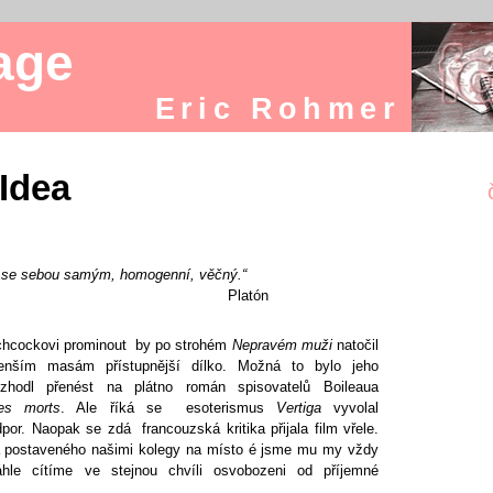
age
Eric Rohmer
 Idea
, se sebou samým, homogenní, věčný.“
Platón
chcockovi prominout by po strohém
Nepravém muži
natočil
enším masám přístupnější dílko. Možná to bylo jeho
hodl přenést na plátno román spisovatelů Boileaua
les morts
. Ale říká se esoterismus
Vertiga
vyvolal
or. Naopak se zdá francouzská kritika přijala film vřele.
a postaveného našimi kolegy na místo é jsme mu my vždy
áhle cítíme ve stejnou chvíli osvobozeni od příjemné