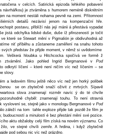
 natočena v celcích. Satirická epizoda lehkého pobavení
 a návrhářkou) je ztvárněna s humorem neméně diskrétním
en na moment nestáli nohama pevně na zemi. Přítomnost
iliérních detailů nezávisí jenom na kompenzační hře.
hopit postavu, přiblíží nás její mánii á přestává vypadat
še jistá odchylka lidské duše, duše íž přirozeností je točit
 ve které se Stewart mění v Pigmalión je obdivuhodná až
ratíme niť příběhu a zůstaneme zaměření na snahu tohoto
e svých představ že přijde moment, v němž si uvědomíme
sám. Veškerá hloubka u Hitchcocka spočívá ve formě ž
 ztvárnění. Jako pohled Ingrid Bergmanové v
Pod
oto odkrytí líčení – které není ničím víc než líčením – se
e slovy.
ém a ledovém filmu ještě něco víc než jen horký polibek
 ženou se on zbytečně snaží oživit z mrtvých. Sípavě
ewartova slova znamenají rozměr navíc ý do té chvíle
pozoruhodně chyběl: znamenají touhu. To není otravná
a k vyslovení se, stejně jako v monologu Bergmanové v
Pod
álo záleží na tom tahle exploze přijde tak pozdě že film je
, budoucností a minulostí é bez přestání mění své pozice.
jícího aktu obžaloby celý film získá na novém významu. Co
žilo, ve stejné chvíli zemře. A hrdina, i když zbytečně
enajde pod sebou nic víc než prázdno.