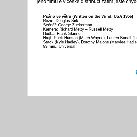
jeho filmů é v české distribuci zatím ještě chybě
Psáno ve větru (Written on the Wind, USA 1956)
Režie: Douglas Sirk
Scénář: George Zuckerman
Kamera: Richard Metty – Russell Metty
Hudba: Frank Skinner
Hrají: Rock Hudson (Mitch Wayne), Lauren Bacall (L
Stack (Kyle Hadley), Dorothy Malone (Marylee Hadley
99 min., Universal