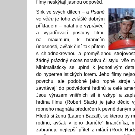
filmy neskýtají jasnou odpověď.
Sirk ve svých dílech – a
Psané
ve větru
je toho zvláště dobrým
příkladem – natahuje vyprávěcí
a vyjadřovací postupy filmu
na maximum, k hranicím
únosnosti, avšak činí tak přitom
s chladnokrevnou a promyšlenou strojovos
žádný prázdný exces narativu či stylu, vše m
Minimalisticky se upíná k jednotlivým de
do hyperrealistických forem. Jeho filmy nej
povrchu, ale podobně jako ropné stroje
zavrtávají do podvědomí hrdinů a celé amer
Jsou výrazem vnitřních sil é vzkypí a zapla
hrdina filmu (Robert Stack) je jako dědic
ropného magnáta předurčen k pevně daným 
Hledá si ženu (Lauren Bacall), se kterou by 
rodinu, avšak v jeho „kariéře“ finančníka,
zabraňuje nejlepší přítel z mládí (Rock Huds