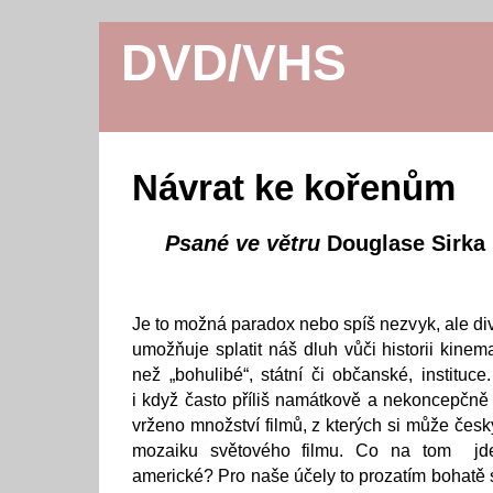
DVD/VHS
Návrat ke kořenům
Psané ve větru
Douglase Sirka
Je to možná paradox nebo spíš nezvyk, ale di
umožňuje splatit náš dluh vůči historii kine
než „bohulibé“, státní či občanské, instituc
i když často příliš namátkově a nekoncepčně 
vrženo množství filmů, z kterých si může čes
mozaiku světového filmu. Co na tom jd
americké? Pro naše účely to prozatím bohatě 