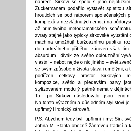
napřed“. Sirkovi se spolu s jeho nejbližší
Zuckermanem podařilo vystavět spletitou sí
hroutících se pod náporem společenských p
komplexů a nezvládnutých emocí na půdorys
až primitivního melodramatického schématu.
zvraty stejně jako typicky sirkovské vyústěn
machina umožňují buržoaznímu publiku roz
do nadreálného příběhu, zároveň však tí
absurdum divák ze svého oblouznění vyvád
vlastní – neboť nejde o nic jiného – svět zven
se svým způsobem života stávají umělými, a tu
podřízen celkový prostor Sirkových m
kompozice, světlo a především barvy js
stylizovaném modu ý patrně nemá v dějinách 
To po Sirkovi následovalo, jsou jenom 
Na tomto výrazném a důsledném stylistovi je 
upřímný i ironický zároveň.
P.S. Abychom tedy byli upřímní i my: Sirk sv
Johna M. Stahla obecně žánrovou tradicí a 