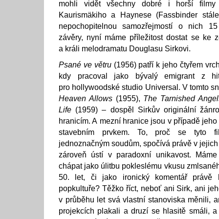
mohli vidět všechny dobré i horší filmy
Kaurismäkiho a Haynese (Fassbinder stál
nepochopitelnou samozřejmostí o nich 15 
závěry, nyní máme příležitost dostat se ke zd
a králi melodramatu Douglasu Sirkovi.
Psané ve větru
(1956) patří k jeho čtyřem vrch
kdy pracoval jako bývalý emigrant z hi
pro hollywoodské studio Universal. V tomto s
Heaven Allows
(1955),
The Tarnished Angel
Life
(1959) – dospěl Sirkův originální žán
hranicím. A mezní hranice jsou v případě jeh
stavebním prvkem. To, proč se tyto fi
jednoznačným soudům, spočívá právě v jejich 
zároveň ústí v paradoxní unikavost. Máme
chápat jako úlitbu pokleslému vkusu zmlsané
50. let, či jako ironický komentář právě
popkultuře? Těžko říct, neboť ani Sirk, ani jeh
v průběhu let svá vlastní stanoviska měnili, ani
projekcích plakali a druzí se hlasitě smáli,