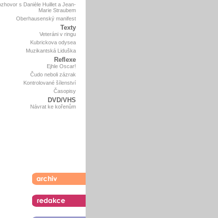
zhovor s Danièle Huillet a Jean-
Marie Straubem
Oberhausenský manifest
Texty
Veteráni v ringu
Kubrickova odysea
Muzikantská Liduška
Reflexe
Ejhle Oscar!
Čudo neboli zázrak
Kontrolované šílenství
Časopisy
DVD/VHS
Návrat ke kořenům