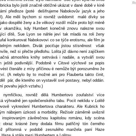
Ro
Kubricka bylo jistě značně obtížné ukázat v dané době v kině
rární předloze (poté dešifrujeme Nabokovův jazyk a jeho
tyl). Ale měli bychom si rovněž uvědomit malé dívky se
í jako dospělé ženy a že věkový rozdíl může proto být méně
 v okamžiku, kdy Humbert konečně znovu nalezne svou
ící dítě, Sue Lyon se náhle jeví tak mladá na roli ženy
ufal konkurovat Nabokovovi co se týče erotismu, ale film je
atelným neklidem. Divák pociťuje jistou stísněnost však
íle, než si přečte předlohu. Lolita již dávno není zajíčkem
načná atmosféra knihy setrvává i nadále, a vytváří svou
em ještě podivnější. Podobně v
Citové výchově
se popis
vést čtenáře z míry příčinou é nemůže být porozuměno že
zví. (A nebylo by to možné ani pro Flauberta takto činit,
ěl pár, dle kterého on vystavěl své postavy, nebyl oddán.
tní povahu jejich vztahu.)
ymfičkou, rovněž dělá Humbertovo zoufalství více
ýká výhradně jen společenského tabu. Pocit neklidu v
Lolitě
kovově vykreslení Humbertova charakteru. Ale Kubrick ho
lným nábojem úzkosti a morbidity. Režisér záměrně uvěznil
u inspirovaným závěrečnou kapitolou románu, kdy scéna
krz obraz krásné ženy dodala filmu patřičný tón černého
ěž přítomná v podobě zesnulého manžela paní Haze
í Haze á stála mezi Humbertem a Lolitou.