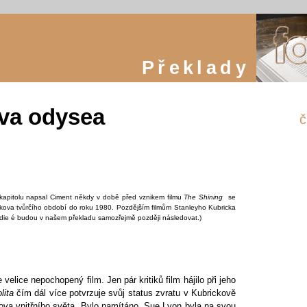
Překlady
va odysea
č
kapitolu napsal Ciment někdy v době před vznikem filmu
The Shining
se
ckova tvůrčího období do roku 1980. Pozdějším filmům Stanleyho Kubricka
die é budou v našem překladu samozřejmě později následovat.)
e velice nepochopený film. Jen pár kritiků film hájilo při jeho
lita
čím dál více potvrzuje svůj status zvratu v Kubrickově
érova vnitřního světa. Bylo namítáno Sue Lyon byla na svou