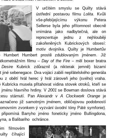
V určitém smyslu se Quilty stává
ústřední postavou filmu
Lolita
. Kvůli
vše-přebíjejícímu výkonu Petera
Sellerse byla jeho přítomnost obecně
vnímána jako nadbytečná, ale on
reprezentuje jednu z nejhlouběji
zakořeněných Kubrickových obsesí:
motiv dvojníka. Quilty je Humbertův
 je Humbert Humbert prostě zdublovaným jménem. Již
átkometrážním filmu –
Day of the Fire
– měl boxer bratra
Desire
Kubrick zdůraznil (a nikterak jemně) bizarní
 jiné sebenegace. Dva vojáci zabili nepřátelského generála
z obětí hrál herec ý hrál zároveň jeho (svého) vraha.
ě Kubricka musela přitahovat vidina stovek otroků, kteří se
e jménu hlavního hrdiny. V
2001
se Bowman doslova stává
cesu stárnutí. Pan Alexandr v
A Clockwork Orange
je
naznačeno již samotným jménem, obličejovou podobností
domovním zvonkem ý vyzvání úvodní tóny Páté symfonie).
připomíná Barryho jméno foneticky jméno Bullingdona,
yna, a Balibariho ochránce.
kém filmovém
lty číhající