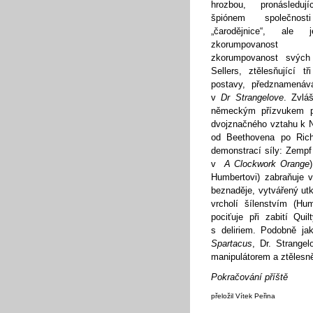
hrozbou, pronásleduj
špiónem společno
„čarodějnice“, ale j
zkorumpovanost 
zkorumpovanost svých 
Sellers, ztělesňující tř
postavy, předznamenáv
v
Dr Strangelove
. Zvlá
německým přízvukem př
dvojznačného vztahu k 
od Beethovena po Rich
demonstrací síly: Zempf
v
A Clockwork Orange
Humbertovi) zabraňuje v
beznaděje, vytvářený u
vrcholí šílenstvím (H
pociťuje při zabití Qui
s deliriem. Podobně ja
Spartacus
, Dr. Strange
manipulátorem a ztělesně
Pokračování příště
přeložil Vítek Peřina