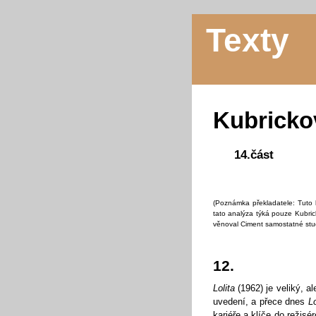
Texty
Kubricko
14.část
(Poznámka překladatele: Tuto 
tato analýza týká pouze Kubri
věnoval Ciment samostatné stu
12.
Lolita
(1962) je veliký, al
uvedení, a přece dnes
Lo
kariéře a klíče do režis