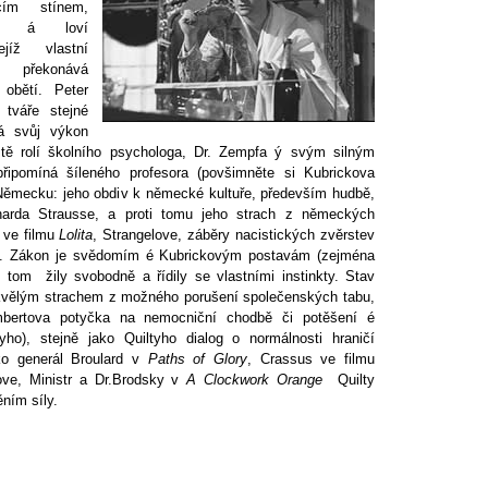
ícím stínem,
sti á loví
ejíž vlastní
překonává
obětí. Peter
i tváře stejné
á svůj výkon
ště rolí školního psychologa, Dr. Zempfa ý svým silným
ipomíná šíleného profesora (povšimněte si Kubrickova
Německu: jeho obdiv k německé kultuře, především hudbě,
arda Strausse, a proti tomu jeho strach z německých
 ve filmu
Lolita
, Strangelove, záběry nacistických zvěrstev
). Zákon je svědomím é Kubrickovým postavám (zejména
 tom žily svobodně a řídily se vlastními instinkty. Stav
tkvělým strachem z možného porušení společenských tabu,
umbertova potyčka na nemocniční chodbě či potěšení é
ltyho), stejně jako Quiltyho dialog o normálnosti hraničí
ko generál Broulard v
Paths of Glory
, Crassus ve filmu
love, Ministr a Dr.Brodsky v
A Clockwork Orange
Quilty
ním síly.