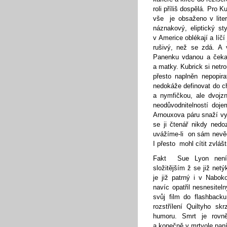
roli příliš dospělá. Pro 
vše je obsaženo v lite
náznakový, eliptický s
v Americe oblékají a líč
rušivý, než se zdá. A
Panenku vdanou a čekaj
a matky. Kubrick si netro
přesto naplněn nepopir
nedokáže definovat do chv
a nymfičkou, ale dvojz
neodůvodnitelností doj
Arnouxova páru snaží vy
se ji čtenář nikdy nedo
uvážíme-li on sám nevěd
I přesto mohl cítit zvláš
Fakt Sue Lyon není n
složitějším ž se již net
je již patrný i v Nabo
navíc opatřil nesnesite
svůj film do flashback
rozstřílení Quiltyho s
humoru. Smrt je rovn
a konečně v mrtvole pan