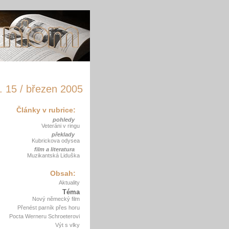
. 15 / březen 2005
Články v rubrice:
pohledy
Veteráni v ringu
překlady
Kubrickova odysea
film a literatura
Muzikantská Liduška
Obsah:
Aktuality
Téma
Nový německý film
Přenést parník přes horu
Pocta Werneru Schroeterovi
Výt s vlky