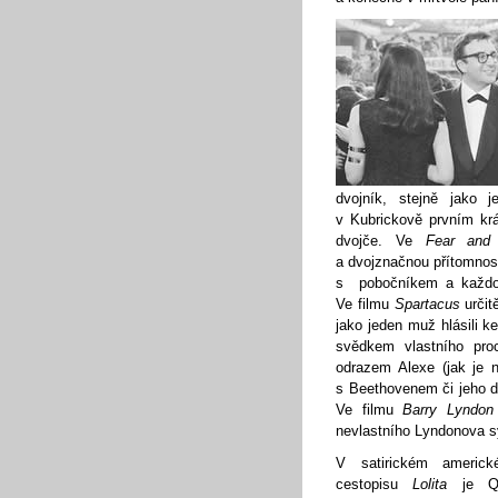
dvojník, stejně jako
v Kubrickově prvním kr
dvojče. Ve
Fear and 
a dvojznačnou přítomnost
s pobočníkem a každou 
Ve filmu
Spartacus
určit
jako jeden muž hlásili k
svědkem vlastního pro
odrazem Alexe (jak je 
s Beethovenem či jeho 
Ve filmu
Barry Lyndon
nevlastního Lyndonova s
V satirickém americ
cestopisu
Lolita
je Qui