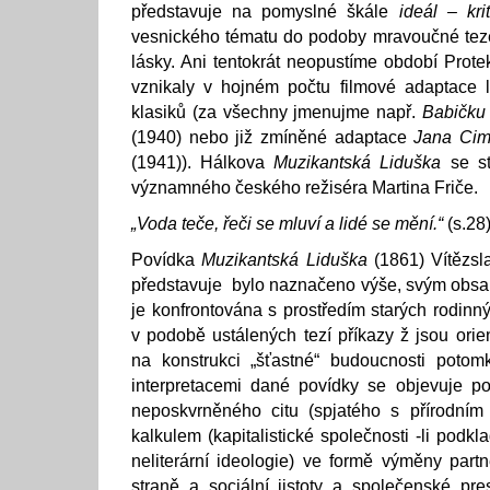
představuje na pomyslné škále
ideál – krit
vesnického tématu do podoby mravoučné tez
lásky. Ani tentokrát neopustíme období Prote
vznikaly v hojném počtu filmové adaptace l
klasiků (za všechny jmenujme např.
Babičku
(1940) nebo již zmíněné adaptace
Jana Cim
(1941)). Hálkova
Muzikantská Liduška
se st
významného českého režiséra Martina Friče.
„Voda teče, řeči se mluví a lidé se mění.“
(s.28
Povídka
Muzikantská Liduška
(1861) Vítězsl
představuje bylo naznačeno výše, svým obsah
je konfrontována s prostředím starých rodinn
v podobě ustálených tezí příkazy ž jsou ori
na konstrukci „šťastné“ budoucnosti potomk
interpretacemi dané povídky se objevuje po
neposkvrněného citu (spjatého s přírodním
kalkulem (kapitalistické společnosti -li podk
neliterární ideologie) ve formě výměny par
straně a sociální jistoty a společenské pre