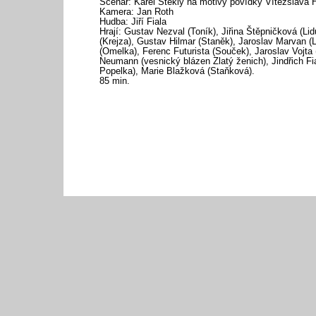
Scénář: Karel Steklý na motivy povídky Vítězslava 
Kamera: Jan Roth
Hudba: Jiří Fiala
Hrají: Gustav Nezval (Toník), Jiřina Štěpničková (Lid
(Krejza), Gustav Hilmar (Staněk), Jaroslav Marvan (
(Omelka), Ferenc Futurista (Souček), Jaroslav Vojta (
Neumann (vesnický blázen Zlatý ženich), Jindřich Fia
Popelka), Marie Blažková (Staňková).
85 min.