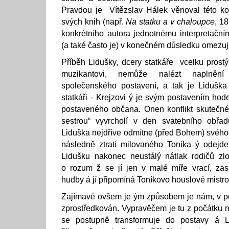
Pravdou je Vítězslav Hálek věnoval této ko
svých knih (např.
Na statku a v chaloupce
, 18
konkrétního autora jednotnému interpretačn
(a také často je) v konečném důsledku omezuj
Příběh Lidušky, dcery statkáře vcelku prostý.
muzikantovi, nemůže nalézt naplněn
společenského postavení, a tak je Liduška 
statkáři - Krejzovi ý je svým postavením ho
postaveného občana. Onen konflikt skutečné 
sestrou“ vyvrcholí v den svatebního obřa
Liduška nejdříve odmítne (před Bohem) svého 
následně ztratí milovaného Toníka ý odej
Lidušku nakonec neustálý nátlak rodičů zlo
o rozum ž se jí jen v malé míře vrací, zas
hudby á jí připomíná Toníkovo houslové mistro
Zajímavé ovšem je ým způsobem je nám, v po
zprostředkován. Vypravěčem je tu z počátku
se postupně transformuje do postavy á Li