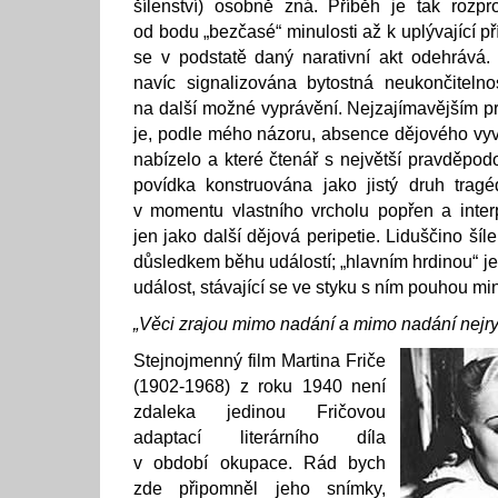
šílenství) osobně zná. Příběh je tak rozp
od bodu „bezčasé“ minulosti až k uplývající př
se v podstatě daný narativní akt odehrává.
navíc signalizována bytostná neukončitel
na další možné vyprávění. Nejzajímavějším 
je, podle mého názoru, absence dějového vyv
nabízelo a které čtenář s největší pravděpodo
povídka konstruována jako jistý druh trag
v momentu vlastního vrcholu popřen a inter
jen jako další dějová peripetie. Liduščino šíl
důsledkem běhu událostí; „hlavním hrdinou“ j
událost, stávající se ve styku s ním pouhou min
„Věci zrajou mimo nadání a mimo nadání nejryc
Stejnojmenný film Martina Friče
(1902-1968) z roku 1940 není
zdaleka jedinou Fričovou
adaptací literárního díla
v období okupace. Rád bych
zde připomněl jeho snímky,