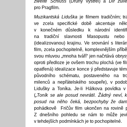
zweite Schluss
(Druhý výstřel) a
Dir zuli
pro Pragfilm.
Muzikantská Liduška
je filmem tradičním; t
ve zcela specifické době akcentuje někte
v konečném důsledku k národní identifi
na tradiční slavnosti Masopustu neb
(idealizovanou) krajinu. Ve srovnání s literá
film, zcela pochopitelně, komplexnějším pří
svou mluvou „mnoha tváří“ jen načrtává obry
oproti předloze je ovšem trochu plochá (ve f
opatřená) idealizace konce ý představuje té
původního schématu, postaveného na tro
milenců a nepřátelského soupeře), v podo
Lidušky a Toníka. Je-li Hálkova povídka 
(
„Toník se ale posud nevrátil. Žádný neví,
posud na něho čeká, bezpochyby že dar
pohádkově Fričův film ukončen na rovině p
Z dnešního pohledu se nám to může jevit
v tehdejších podmínkách je to pochopitelné.