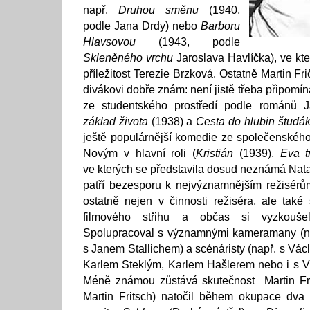
např.
Druhou směnu
(1940,
podle Jana Drdy) nebo
Barboru
Hlavsovou
(1943, podle
Skleněného vrchu
Jaroslava Havlíčka), ve kte
příležitost Terezie Brzková. Ostatně Martin 
divákovi dobře znám: není jistě třeba připomí
ze studentského prostředí podle románů J
základ života
(1938) a
Cesta do hlubin študá
ještě populárnější komedie ze společenského
Novým v hlavní roli (
Kristián
(1939),
Eva t
ve kterých se představila dosud neznámá Nata
patří bezesporu k nejvýznamnějším režisérům
ostatně nejen v činnosti režiséra, ale také 
filmového střihu a občas si vyzkouše
Spolupracoval s významnými kameramany (nap
s Janem Stallichem) a scénáristy (např. s 
Karlem Steklým, Karlem Hašlerem nebo i s V
Méně známou zůstává skutečnost Martin F
Martin Fritsch) natočil během okupace dva