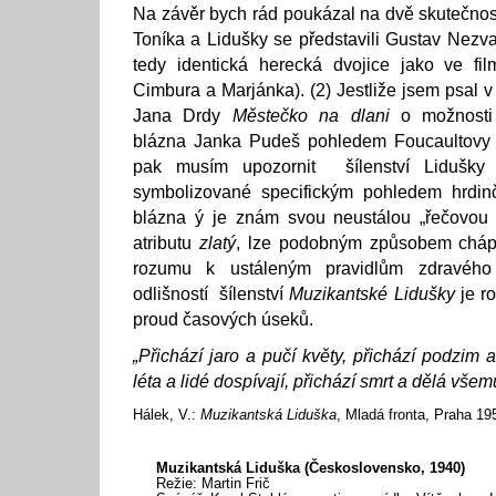
Na závěr bych rád poukázal na dvě skutečnosti
Toníka a Lidušky se představili Gustav Nezva
tedy identická herecká dvojice jako ve f
Cimbura a Marjánka). (2) Jestliže jsem psal 
Jana Drdy
Městečko na dlani
o možnosti 
blázna Janka Pudeš pohledem Foucaultovy
pak musím upozornit šílenství Lidušky 
symbolizované specifickým pohledem hrdinč
blázna ý je znám svou neustálou „řečovou
atributu
zlatý
, lze podobným způsobem chápat
rozumu k ustáleným pravidlům zdravéh
odlišností šílenství
Muzikantské Lidušky
je ro
proud časových úseků.
„Přichází jaro a pučí květy, přichází podzim
léta a lidé dospívají, přichází smrt a dělá vše
Hálek, V.:
Muzikantská Liduška
, Mladá fronta, Praha 19
Muzikantská Liduška (Československo, 1940)
Režie: Martin Frič