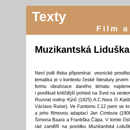
Texty
Film a
Muzikantská Liduška
Není jistě třeba připomínat vesnické prostře
tematika je v kontextu české literatury jevem
formu idealizace daného tématu najdem
i poněkud kritičtější pohled na život na venk
Rozvrat rodiny Kýrů
(1925) A.C.Nora či
Kali
Václava Raise). Ve Fantomu č.12 jsem se k
a jeho filmovou adaptací
Jan Cimbura
(1908
Šimona Baara a Františka Čápa. V tomto čís
rád zaměřil na povídku
Muzikantská Liduš