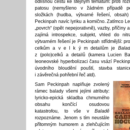
odlišnou cestu ke stejným tématům: proti ro
patosu (nemyšleno v žádném případě pej
složkách (hudba, výtvarné řešení, obsah)
Peckinpah navíc lyriku a komično. Zatímco L
„povrch“ (opět nepejorativně), vazby, příčiny
zajímá introspekce, subjekt, vhled do nit
výtvarném řešení je Peckinpah střídmější: pr
celkům a v e l k ý m detailům je
Bala
z (polo)celků a detailů (kamera Lucien Bal
leoneovské hyperbolizaci času vsází Peckin
úvodního bloudění pouští, stavba stanic
i závěrečná pohřební řeč atd).
Sam Peckinpah naplňuje zvolený
rámec balady všemi jejími atributy:
lyricko-epická skladba chmurného
obsahu končící osudovou
katastrofou, to vše v
Baladě
rozpoznáme. Jenom s tím neustále
přítomným humorem a zlehčujícím