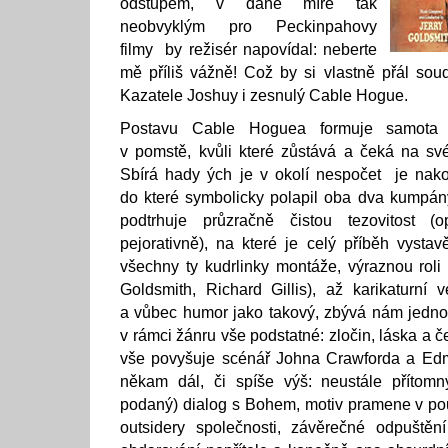
odstupem, v dané míře tak
neobvyklým pro Peckinpahovy
filmy by režisér napovídal: neberte
mě příliš vážně! Což by si vlastně přál sou
Kazatele Joshuy i zesnulý Cable Hogue.
Postavu Cable Hoguea formuje samota 
v pomstě, kvůli které zůstává a čeká na své
Sbírá hady ých je v okolí nespočet je nak
do které symbolicky polapil oba dva kumpán
podtrhuje průzračně čistou tezovitost (
pejorativně), na které je celý příběh vysta
všechny ty kudrlinky montáže, výraznou roli 
Goldsmith, Richard Gillis), až karikaturní
a vůbec humor jako takový, zbývá nám jedno
v rámci žánru vše podstatné: zločin, láska a č
vše povyšuje scénář Johna Crawforda a Ed
někam dál, či spíše výš: neustále přítomn
podaný) dialog s Bohem, motiv pramene v po
outsidery společnosti, závěrečné odpuště