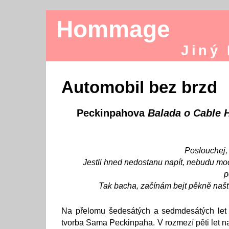
Hommage
Jiný
Automobil bez brzd
Peckinpahova
Balada o Cable 
Poslouchej,
Jestli hned nedostanu napít, nebudu moci
p
Tak bacha, začínám bejt pěkně našt
Na přelomu šedesátých a sedmdesátých let
tvorba Sama Peckinpaha. V rozmezí pěti let nat