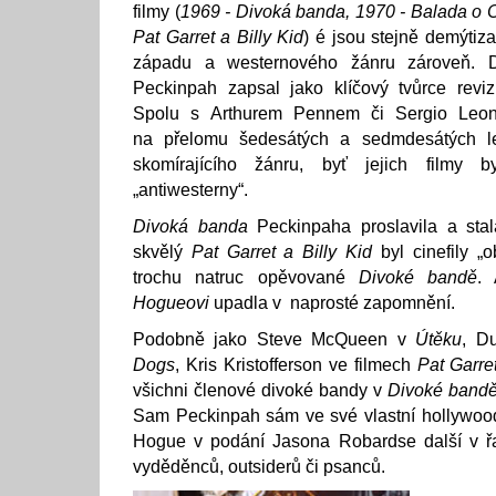
filmy (
1969 - Divoká banda, 1970 - Balada o 
Pat Garret a Billy Kid
) é jsou stejně demýtiz
západu a westernového žánru zároveň. D
Peckinpah zapsal jako klíčový tvůrce reviz
Spolu s Arthurem Pennem či Sergio Leon
na přelomu šedesátých a sedmdesátých let
skomírajícího žánru, byť jejich filmy 
„antiwesterny“.
Divoká banda
Peckinpaha proslavila a sta
skvělý
Pat Garret a Billy Kid
byl cinefily „
trochu natruc opěvované
Divoké bandě
.
Hogueovi
upadla v naprosté zapomnění.
Podobně jako Steve McQueen v
Útěku
, D
Dogs
, Kris Kristofferson ve filmech
Pat Garret
všichni členové divoké bandy v
Divoké band
Sam Peckinpah sám ve své vlastní hollywood
Hogue v podání Jasona Robardse další v ř
vyděděnců, outsiderů či psanců.