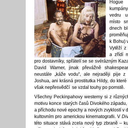
Hogue 
kumpány
vedru u
místo sm
dnech bl
proměň
k Bohu) 
Vytěží z
a zřídí 
pro dostavníky, spřátelí se se svérázným Kaz
David Warner, jinak převážně shakespea
neustále „káže vodu“, ale nejraději pije z
Joshua, ani krásná prostitutka Hildy, do kter
však nepřesvědčí se vzdal touhy po pomstě.
Všechny Peckinpahovy westerny si z různých
motivu konce starých časů Divokého západu, p
a příchodu nové epochy a nových zvyklostí v 
kultovním pro americkou kinematografii. V
Di
této situace stává zcela nový typ zbraně – k