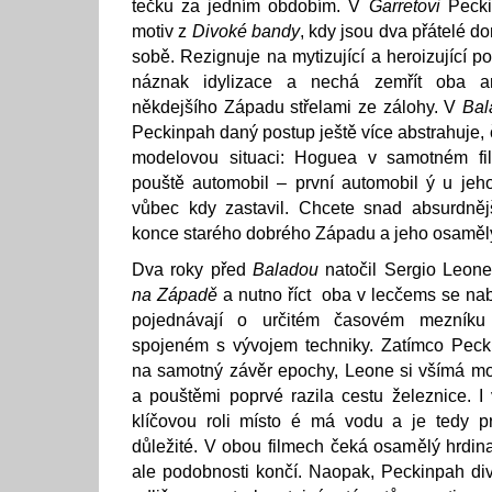
tečku za jedním obdobím. V
Garretovi
Peckin
motiv z
Divoké bandy
, kdy jsou dva přátelé do
sobě. Rezignuje na mytizující a heroizující po
náznak idylizace a nechá zemřít oba arc
někdejšího Západu střelami ze zálohy. V
Bal
Peckinpah daný postup ještě více abstrahuje, č
modelovou situaci: Hoguea v samotném fil
pouště automobil – první automobil ý u jeh
vůbec kdy zastavil. Chcete snad absurdnějš
konce starého dobrého Západu a jeho osaměl
Dva roky před
Baladou
natočil Sergio Leone
na Západě
a nutno říct oba v lecčems se nab
pojednávají o určitém časovém mezníku
spojeném s vývojem techniky. Zatímco Pecki
na samotný závěr epochy, Leone si všímá mo
a pouštěmi poprvé razila cestu železnice. I
klíčovou roli místo é má vodu a je tedy pr
důležité. V obou filmech čeká osamělý hrdi
ale podobnosti končí. Naopak, Peckinpah di