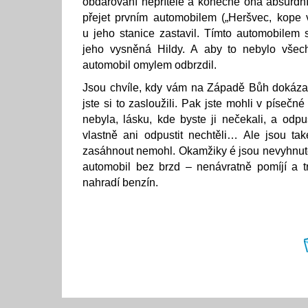
obdarování nepřítele a konečně ona absurdn
přejet prvním automobilem („Heršvec, kope 
u jeho stanice zastavil. Tímto automobilem s
jeho vysněná Hildy. A aby to nebylo vše
automobil omylem odbrzdil.
Jsou chvíle, kdy vám na Západě Bůh dokáza
jste si to zasloužili. Pak jste mohli v písečn
nebyla, lásku, kde byste ji nečekali, a odpu
vlastně ani odpustit nechtěli… Ale jsou ta
zasáhnout nemohl. Okamžiky é jsou nevyhnute
automobil bez brzd – nenávratně pomíjí a t
nahradí benzín.