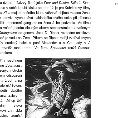
u úzkostí. Názvy filmů jako
Fear and Desire, Killer´s Kiss,
Po
love
v sobě kloubí lásku se smrtí ž je pro Kubrickovy filmy
r´s Kiss
majitel nočního klubu vášnivě objímá mladou ženu,
v televizi vychutnává nakládačku svého soka při přenosu
řílí impotentní gangster na ženu á ho podvedla. Ve filmu
va vášeň jedním dlouhým aktem sebedestrukce završeným
Strangelove
se generál Jack D. Ripper rozhodne anihilovat
mořuje vodu na Zemi. Přitom se Ripper raději vzdává svých
exův erotický balet s paní Alexander a s Cat Lady v
A
rovněž tanci smrti. Ve filmu
Spartacus
touží Crassus
ho sokem.
yť v rozdílném
ilmu
Spartacus
,
zených otroků
iem odsouzeni
na život a na
bude ukřižován.
třil dalšího
onia zabije –
: „Miluji tě!“
dní slova
kovi zní: „Má
osím, zemři.“