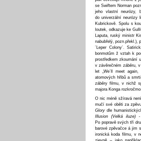
se Swiftem Norman pozn
jeho vlastní neurózy, 
do univerzální neurózy l
Kubrickově. Spolu s kous
loutek, odkazuje ke Gul
Laputa, ruský ministr Ki
nabubřelý, pozn.překl.),
´Leper Colony´. Satiric
bonmotům ž vztah k pod
prostředkem zkoumání u
v závěrečném záběru, v
let „We´ll meet again,
atomových hřibů a smrti
záběry filmu, v nichž s
majora Konga rozkročmo 
O nic méně sžíravá není
mučí své oběti za zpěvu 
Glory
dle humanistickýc
Illusion (Velká iluze)
Po popravě svých tří dr
barové zpěvačce á jim s
ironická koda filmu, v n
zjevně – jako napříkla