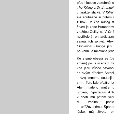
před hluboce zakořeněno
The Killing
a
Dr Strange
charakteristické. V
Kille
ale souběžně si přitom 
z boxu. V
The Killing
st
Lolita
je zase Humberto
vraždou Quiltyho. V
Dr 
nepřítele ý on tvrdí, za
sexuálních aktivit. Al
Clockwork Orange
jsou 
po Varinii ě milované je
Ke stejné obsesi se (b
směru) pojí i scéna z f
kde jsou vůdce osvobo
se svým přítelem Anton
k vzájemnému souboji 
smrt. Ten, kdo přežije, 
Aby mladého muže uše
utrpení, Spartacus Ant
v obětí mu přitom šeptá
A Variina posle
k ukřižovanému Sparta
lásko, můj živote, pr