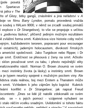
(pole posetá
ech
Spartacus
ná jatka v
The
hs of Glory
, bitky gangů, znásilnění a jiná neřádství v
A
boje ve filmu
Barry Lyndon
, pomalu provedená vražda
 souboj s HALem 9000, v němž se zrcadlí souboj primátů
ní exploze v
Dr Strangelove
), to vše se propojuje s určitou
, s „podivnou láskou“, přičemž jediným možným rezultátem
 zvláštní forma smrti. Kubrickova vize historie coby noční
yčejným, každodenním terorem, popravami pour encourager
ní ostatních), jaderným holocaustem, divokostí římských
tou americké společnosti. Jako Turgidson nebo Ripper, i Dr
uje smrt. Erotičnost se přesouvá z ženy na smrt. Ačkoliv
sklon považovat smrt za tabu, i přesto nejsilnější elity
ucionalizovaného násilí. Norman O. Brown zkoumá ve svém
 mezi instinkty života (a lásky) a instinkty smrti. Brown
stva je typem neurózy spojené s mužským pocitem viny. Ale
 lidstva stala reálnou, boj mezi Erotem a Thanatem může
vím smrti. Vzhledem k jeho zájmům bylo logické Kubrick
kleární konflikt v
Dr Strangelove
; jak napsal Freud
Discontents
: „Dnes se lidé již natolik zdokonalili ve svém
řírodu se – s jejich pomocí - vzájemné vyhubení se
sti stalo něčím vcelku snadným. Uvědomění si tohoto faktu
jich současného neklidu, neštěstí a strachu.“ V souvislosti