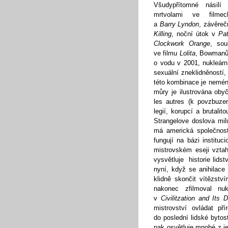
Všudypřítomné násilí 
mrtvolami ve film
a
Barry Lyndon
, závěreč
Killing
, noční útok v
Pat
Clockwork Orange
, sou
ve filmu
Lolita
, Bowmanův
o vodu v 2001, nukleár
sexuální zneklidněností
této kombinace je neméně
můry je ilustrována ob
les autres (k povzbuze
legií, korupcí a brutali
Strangelove doslova mil
má americká společnost 
fungují na bázi instit
mistrovském eseji vztah
vysvětluje historie lid
nyní, když se anihilace
klidně skončit vítězst
nakonec zfilmoval nu
v
Civilitzation and Its 
mistrovství ovládat p
do poslední lidské byto
pak osvětluje mnohé z je