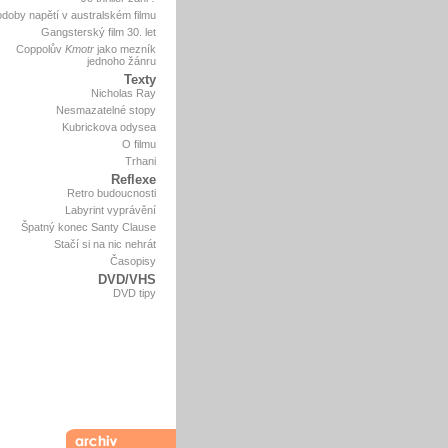
doby napětí v australském filmu
Gangsterský film 30. let
Coppolův
Kmotr
jako mezník
jednoho žánru
Texty
Nicholas Ray
Nesmazatelné stopy
Kubrickova odysea
O filmu
Trhani
Reflexe
Retro budoucnosti
Labyrint vyprávění
Špatný konec Santy Clause
Stačí si na nic nehrát
Časopisy
DVD/VHS
DVD tipy