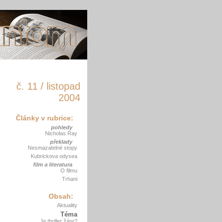
č. 11 / listopad
2004
Články v rubrice:
pohledy
Nicholas Ray
překlady
Nesmazatelné stopy
Kubrickova odysea
film a literatura
O filmu
Trhani
Obsah:
Aktuality
Téma
Je thriller žánr?