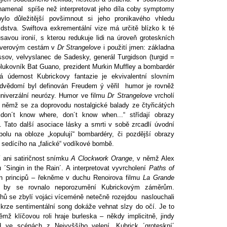
amenal spíše než interpretovat jeho díla coby symptomy
bylo důležitější povšimnout si jeho pronikavého vhledu
idstva. Swiftova exkrementální vize má určitě blízko k té
avou ironií, s kterou redukuje lidi na úroveň groteskních
liverovým cestám v
Dr Strangelove
i použití jmen: základna
ssov, velvyslanec de Sadesky, generál Turgidson (turgid =
 plukovník Bat Guano, prezident Murkin Muffley a bombardér
ká údernost Kubrickovy fantazie je ekvivalentní slovním
vědomí byl definován Freudem ý věřil humor je rovněž
niverzální neurózy. Humor ve filmu
Dr Strangelove
vrcholí
 němž se za doprovodu nostalgické balady ze čtyřicátých
 don´t know where, don´t know when...“ střídají obrazy
. Tato další asociace lásky a smrti v sobě zrcadlí úvodní
polu na obloze „kopulují“ bombardéry, či pozdější obrazy
sedícího na „falické“ vodíkové bombě.
 ani satiričnost snímku
A Clockwork Orange
, v němž Alex
´Singin in the Rain´. A interpretovat vyvrcholení
Paths of
h principů – řekněme v duchu Renoirova filmu
La Grande
- by se rovnalo neporozumění Kubrickovým záměrům.
uhů se zbylí vojáci víceméně netečně rozejdou naslouchali
krze sentimentální song dokáže vehnat slzy do očí. Je to
ěmž klíčovou roli hraje burleska – někdy implicitně, jindy
d ve scénách z Nejvyššího velení. Kubrick ´groteskní´