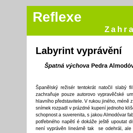
Reflexe
Zahra
Labyrint vyprávění
Špatná výchova
Pedra Almodó
Španělský režisér tentokrát natočil slabý 
zachraňuje pouze autorovo vypravěčské um
hlavního představitele. V rukou jiného, méně 
snímek rozpadl v prázdné kupení jednoho kliš
schopnost a suverenita, s jakou Almodóvar fa
potřebného napětí é dokáže ještě upoutat d
není vyprávěn lineárně tak se odehrál, ale