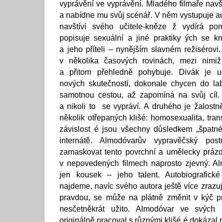
vyprávění ve vyprávění. Mladého filmaře navští
a nabídne mu svůj scénář. V něm vystupuje au
navštíví svého učitele-kněze ž vydírá po
popisuje sexuální a jiné praktiky ých se 
a jeho příteli – nynějším slavném režisérovi
v několika časových rovinách, mezi nimi
a přitom přehledně pohybuje. Divák je 
nových skutečností, dokonale chycen do lab
samotnou cestou, až zapomíná na svůj cíl
a nikoli to se vypráví. A druhého je žalost
několik otřepaných klišé: homosexualita, tra
závislost é jsou všechny důsledkem „špatné
internátě. Almodóvarův vypravěčský po
zamaskovat tento povrchní a umělecky práz
v nepovedených filmech naprosto zjevný. Al
jen kousek – jeho talent. Autobiografick
najdeme, navíc svého autora ještě více zrazuj
pravdou, se může na plátně změnit v kýč p
nesčetněkrát užito. Almodóvar ve svých 
originálně pracoval s různými klišé é dokázal