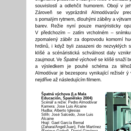
souvislostí a odlehčit humorem. Obojí v je
Zároveň se vyprázdnil Almodóvarův preciz
s pomalým rytmem, dlouhými záběry a výtvar
barev. Režie nyní pouze manýristicky op
V předchozím – zatím vrcholném – snímk
zpomalený záběr za doprovodu komorní hud
hrdinů, i když byli zasazeni do nezvyklých s
klišé a scénáristická schválnost daly vzni
zaujmout. Ve
Špatné výchově
se klišé snaží b
a výsledkem je pouhé schéma za téhož
Almodóvar je bezesporu vynikající režisér ý 
nejdříve až následujícím filmem.
Špatná výchova (La Mala
Educación, Španělsko 2004)
Scénář a režie: Pedro Almodóvar
Kamera: Jose Luis Alcaine
Hudba: Alberto Iglesias
Střih: José Salcedo, Jose Luis
Alcaine
Hrají: Gael García Bernal
(Zahara/Angel/Juan), Fele Martínez
(Enrique Goded), Daniel Giménez