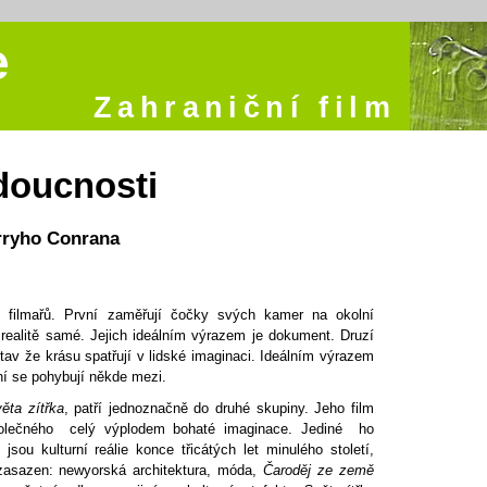
e
Zahraniční film
doucnosti
ryho Conrana
py filmařů. První zaměřují čočky svých kamer na okolní
 realitě samé. Jejich ideálním výrazem je dokument. Druzí
stav že krásu spatřují v lidské imaginaci. Ideálním výrazem
ní se pohybují někde mezi.
ěta zítřka
, patří jednoznačně do druhé skupiny. Jeho film
polečného celý výplodem bohaté imaginace. Jediné ho
jsou kulturní reálie konce třicátých let minulého století,
 zasazen: newyorská architektura, móda,
Čaroděj ze země