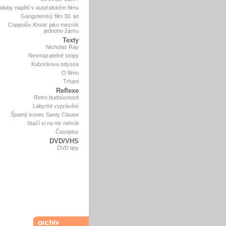
doby napětí v australském filmu
Gangsterský film 30. let
Coppolův
Kmotr
jako mezník
jednoho žánru
Texty
Nicholas Ray
Nesmazatelné stopy
Kubrickova odysea
O filmu
Trhani
Reflexe
Retro budoucnosti
Labyrint vyprávění
Špatný konec Santy Clause
Stačí si na nic nehrát
Časopisy
DVD/VHS
DVD tipy