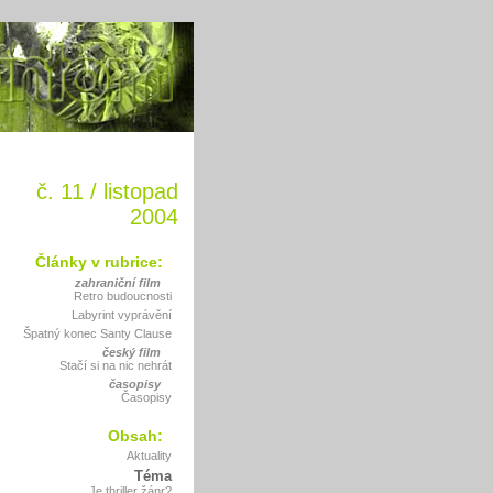
č. 11 / listopad
2004
Články v rubrice:
zahraniční film
Retro budoucnosti
Labyrint vyprávění
Špatný konec Santy Clause
český film
Stačí si na nic nehrát
časopisy
Časopisy
Obsah:
Aktuality
Téma
Je thriller žánr?