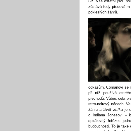
Oz
. Vše ostatní jsou po
zůstává tedy především 
pokleslých žánrů.
odkazům. Conranovi se n
při níž používá ostré
přechodů. Vůbec celá prv
retro-noirový nádech. V
žánru a
Svět zítřka
je o
o Indiana Jonesovi – k
spirálovitý řetězec jedn
budoucnosti. To je také d