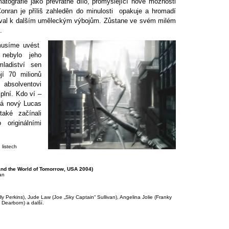
atografie jako převratné dílo, promýšlející nové možnosti
Conran je příliš zahleděn do minulosti opakuje a hromadí
roval k dalším uměleckým výbojům. Zůstane ve svém milém
.
musíme uvést
í nebylo jeho
ladiství sen
jí 70 milionů
absolventovi
plní. Kdo ví –
tá nový Lucas
také začínali
 originálními
 listech
 and the World of Tomorrow, USA 2004)
an
ly Perkins), Jude Law (Joe „Sky Captain“ Sullivan), Angelina Jolie (Franky
 Dearborn) a další.