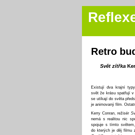
Reflex
Retro bu
Svět zítřka
Ker
Existují dva krajní ty
svět že krásu spatřují v
se utíkají do světa před
je animovaný film. Ostat
Kerry Conran, režisér
Sv
nemá s realitou nic s
spojuje s tímto světem, 
do kterých je děj filmu