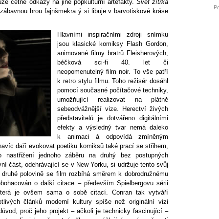
uze četné odkazy na jiné popkulturní artefakty.
Svět zítřka
Po
zábavnou hrou fajnšmekra ý si libuje v barvotiskové kráse
Hlavními inspiračními zdroji snímku
jsou klasické komiksy Flash Gordon,
animované filmy bratrů Fleisherových,
béčková sci-fi 40. let či
neopomenutelný film noir. To vše patří
k retro stylu filmu. Toho režisér dosáhl
pomocí současné počítačové techniky,
umožňující realizovat na plátně
sebeodvážnější vize. Herectví živých
představitelů je dotvářeno digitálními
efekty a výsledný tvar nemá daleko
k animaci á odpovídá zmíněným
avíc daří evokovat poetiku komiksů také prací se střihem,
ho nastřižení jednoho záběru na druhý bez postupných
ní část, odehrávající se v New Yorku, si udržuje tento svůj
e druhé polovině se film rozbíhá směrem k dobrodružnému
bohacován o další citace – především Spielbergovu sérii
terá je ovšem sama o sobě citací. Conran tak vytváří
otlivých článků moderní kultury spíše než originální vizi
ůvod, proč jeho projekt – ačkoli je technicky fascinující –