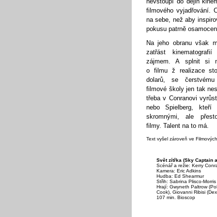
nevstoupí do dějin kinem
filmového vyjadřování. 
na sebe, než aby inspi
pokusu patrně osamocen
Na jeho obranu však 
zatřást kinematografi
zájmem. A splnit si m
o filmu ž realizace sto
dolarů, se čerstvému 
filmové školy jen tak nes
třeba v Conranovi vyrůs
nebo Spielberg, kteří 
skromnými, ale přesto
filmy. Talent na to má.
Text vyšel zároveň ve Filmových
Svět zítřka (Sky Captain
Scénář a režie: Kerry Conr
Kamera: Eric Adkins
Hudba: Ed Shearmur
Střih: Sabrina Plisco-Morris
Hrají: Gwyneth Paltrow (Pol
Cook), Giovanni Ribisi (Dex
107 min. Bioscop