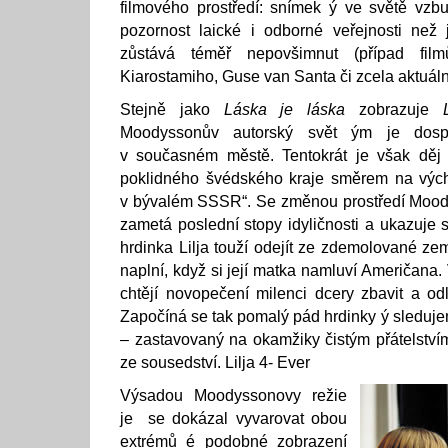
filmového prostředí: snímek ý ve světě vzbu
pozornost laické i odborné veřejnosti než
zůstává téměř nepovšimnut (případ fi
Kiarostamiho, Guse van Santa či zcela aktuál
Stejně jako
Láska je láska
zobrazuje
Moodyssonův autorský svět ým je dosp
v současném městě. Tentokrát je však děj
poklidného švédského kraje směrem na výc
v bývalém SSSR“. Se změnou prostředí Moo
zametá poslední stopy idyličnosti a ukazuje s
hrdinka Lilja touží odejít ze zdemolované ze
naplní, když si její matka namluví Američana.
chtějí novopečení milenci dcery zbavit a odl
Započíná se tak pomalý pád hrdinky ý sleduje
– zastavovaný na okamžiky čistým přátelstvím
ze sousedství. Lilja 4- Ever
Výsadou Moodyssonovy režie
je se dokázal vyvarovat obou
extrémů é podobné zobrazení