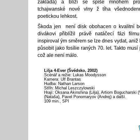
zakládá) a blíží se spíše mnohem prog
tchajwanské nové vlny ž tíha všednodenn
poetickou lehkost.
Škoda jen není disk obohacen o kvalitní b
divákovi přiblížil právě natáčecí fázi film
inspiroval ým směrem se lze dnes vydat, aniž
působit jako fosílie raných 70. let. Takto musí
což ale není málo.
Lilja 4-Ever (Švédsko, 2002)
Scénář a režie: Lukas Moodysson
Kamera: Ulf Brantas
Hudba: Nathan Larson
Střih: Michal Leszczylowski
Hrají: Oksana Akinshina (Lilja), Artiom Bogucharski 
(Nataša), Pavel Ponomaryov (Andrej) a další.
109 min., SPI