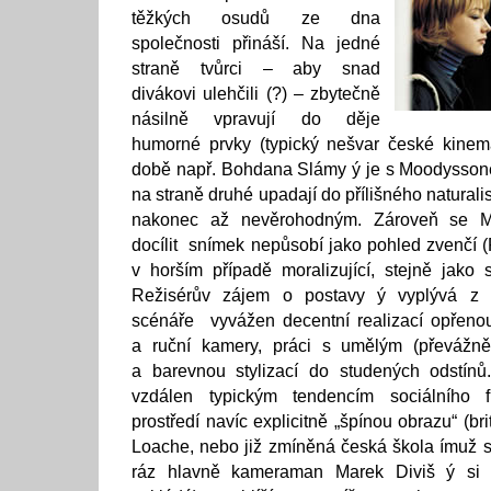
těžkých osudů ze dna
společnosti přináší. Na jedné
straně tvůrci – aby snad
divákovi ulehčili (?) – zbytečně
násilně vpravují do děje
humorné prvky (typický nešvar české kinema
době např. Bohdana Slámy ý je s Moodyssone
na straně druhé upadají do přílišného natural
nakonec až nevěrohodným. Zároveň se Mo
docílit snímek nepůsobí jako pohled zvenčí
v horším případě moralizující, stejně jako 
Režisérův zájem o postavy ý vyplývá z 
scénáře vyvážen decentní realizací opřenou
a ruční kamery, práci s umělým (převážně
a barevnou stylizací do studených odstín
vzdálen typickým tendencím sociálního f
prostředí navíc explicitně „špínou obrazu“ (b
Loache, nebo již zmíněná česká škola ímuž 
ráz hlavně kameraman Marek Diviš ý si n