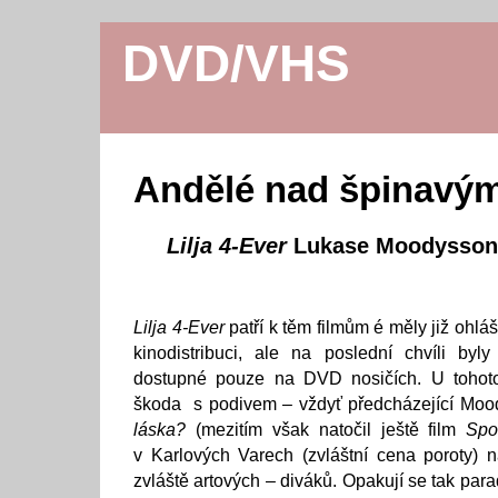
DVD/VHS
Andělé nad špinavým
Lilja 4-Ever
Lukase Moodysson
Lilja 4-Ever
patří k těm filmům é měly již ohl
kinodistribuci, ale na poslední chvíli byl
dostupné pouze na DVD nosičích. U tohoto
škoda s podivem – vždyť předcházející Moo
láska?
(mezitím však natočil ještě film
Spo
v Karlových Varech (zvláštní cena poroty) 
zvláště artových – diváků. Opakují se tak pa