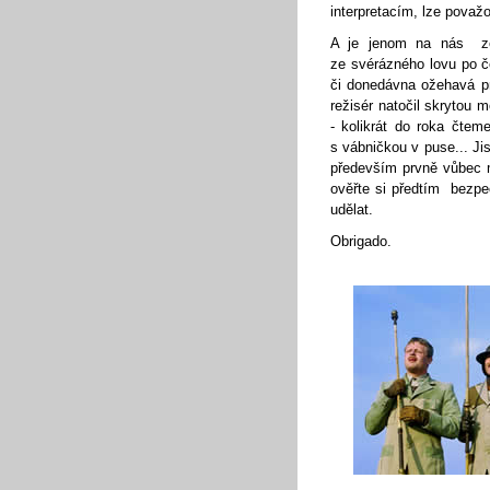
interpretacím, lze považ
A je jenom na nás ze
ze svérázného lovu po če
či donedávna ožehavá pr
režisér natočil skrytou
- kolikrát do roka čtem
s vábničkou v puse... Jist
především prvně vůbec m
ověřte si předtím bezp
udělat.
Obrigado.