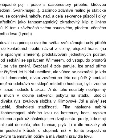
ápadně pojí i práce s časoprostory příběhu: klíčovou
ědomí, Švankmajer...), zatímco zdánlivé reálno je statické
vu se odehrává nahoře, nad, a celá sekvence působí i díky
tředkům jako fantasmagorický zkratkovitý klip z jiného
unů. K tomu závěrečná scéna osudového, předem určeného
čního lesa (Lynch).
oval i na principu dvojího světa: svět rámující celý příběh
o konkrétních reálií: návrat z ciziny, přejezd hranic (na
amé opačným směrem), představování jednotlivých postav,
k od setkání se správcem Wilmerem, od vstupu do prostorů
ví, se vše změní. Bezčasí é zde panuje, lze snad přímo
 čtyřicet let hlídal usedlost, ale vůbec se nezměnil (a kdo
amlklí domorodci, dívka zavřená po léta na půdě ý kontakt
 možná odehrává ve sklepě místního hostince, byť i zde se
 snad nedošlo k akci... A do toho neustálý nepříjemný
h much v dlouhé sekvenci pobytu na statku, útočící
 diváka (viz zvuková složka v Klimovově
Jdi a dívej se
)
tuchlé, dlouholeté statičnosti. Film následně nabírá
 fantasmagorii akčního lovu na kostrouny kdesi vysoko
sklepa a pak už následuje jen dvojí cesta: pro ty, kdo mají
at zpět do reálu, přes hranice, pryč. Ti é dle mozaiky při
en poslední krůček o stupínek níž v tomto prapodivně
ytým tajemstvím otčiny á má vlastní pravidla lovu.