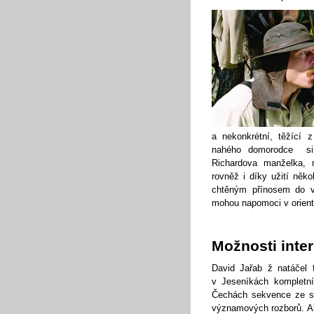
a nekonkrétní, těžící z
nahého domorodce si p
Richardova manželka, m
rovněž i díky užití něk
chtěným přínosem do v
mohou napomoci v orient
Možnosti inter
David Jařab ž natáčel f
v Jeseníkách kompletní
Čechách sekvence ze st
významových rozborů. Al