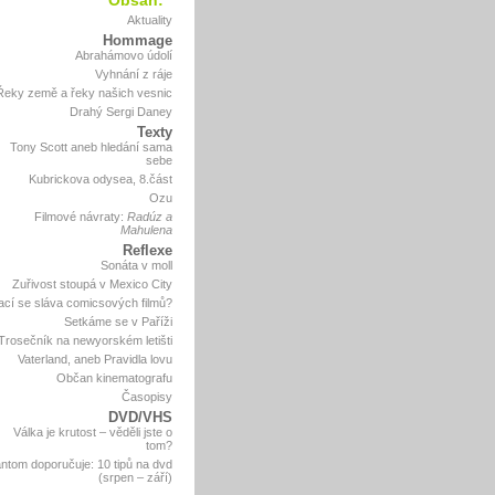
Obsah:
Aktuality
Hommage
Abrahámovo údolí
Vyhnání z ráje
Řeky země a řeky našich vesnic
Drahý Sergi Daney
Texty
Tony Scott aneb hledání sama
sebe
Kubrickova odysea, 8.část
Ozu
Filmové návraty:
Radúz a
Mahulena
Reflexe
Sonáta v moll
Zuřivost stoupá v Mexico City
ací se sláva comicsových filmů?
Setkáme se v Paříži
Trosečník na newyorském letišti
Vaterland, aneb Pravidla lovu
Občan kinematografu
Časopisy
DVD/VHS
Válka je krutost – věděli jste o
tom?
ntom doporučuje: 10 tipů na dvd
(srpen – září)