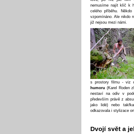
nemusíme najít klíč k
celého příběhu. Někdo
vzpomínáno. Ale nikdo nev
již nejsou mezi námi.
s prostory filmu - viz 
humoru
(Karel Roden zh
nestaví na odiv v podo
především právě z absur
jako lidé) nebo takř
odkazovala i stylizace o
Dvojí svět a j