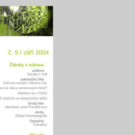
č. 9 / září 2004
Články v rubrice:
událost
Sonáta v moll
zahraniční film
Zuřivost stoupá v Mexico City
ací se sláva comicsových filmů?
Setkáme se v Paříži
Trosečník na newyorském letišti
český film
Vaterland, aneb Pravidla lovu
knihy
Občan kinematografu
časopisy
Časopisy