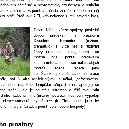
 hádankám záměrně a systematicky troušeným v průběhu
 se zachrání a vzpomíná, někdo zemře a bude na něj
í proč. Proč lovili? Ti, kdo nakonec zjistili pravidla lovu,
David Jařab, tvůrce spojený poslední
dobou především s pražským
Divadlem Komedie (režisér,
dramaturg), si více než s různými
žánry (komedie, thriller, horor) se
možná zdá, pohrál především
s namícháním
surrealistických
motivů (scéna večeře jako
ze Švankmajera či samotná práce
dále, atd...),
absurdních
výjevů a nálad, „neřáchavého“
asíná po manželce lampičku, přejezd hranic apod.) ý se
bě hlášek, ale je neustále přítomen a těží svou sílu
dního nádechu filmu (nikoho nezarazí kostrouni vypadají
ka
cimrmanovské
mystifikace (k Cimrmanům jako by
noho filmu ý si Czadští pouští ve sklepení hospody).
eho prostory