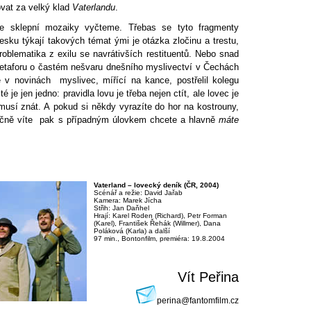
ovat za velký klad
Vaterlandu
.
 sklepní mozaiky vyčteme. Třebas se tyto fragmenty
sku týkají takových témat ými je otázka zločinu a trestu,
oblematika z exilu se navrátivších restituentů. Nebo snad
 metaforu o častém nešvaru dnešního myslivectví v Čechách
e v novinách myslivec, mířící na kance, postřelil kolegu
é je jen jedno: pravidla lovu je třeba nejen ctít, ale lovec je
usí znát. A pokud si někdy vyrazíte do hor na kostrouny,
ečně víte pak s případným úlovkem chcete a hlavně
máte
Vaterland – lovecký deník (ČR, 2004)
Scénář a režie: David Jařab
Kamera: Marek Jícha
Střih: Jan Daňhel
Hrají: Karel Roden (Richard), Petr Forman
(Karel), František Řehák (Willmer), Dana
Poláková (Karla) a další
97 min., Bontonfilm, premiéra: 19.8.2004
Vít Peřina
perina@fantomfilm.cz