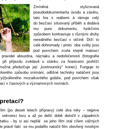
Zmíněná stylizovaná
pseudodokumentarita úvodu a závěru,
tato hra s reáliemi á rámuje celý
do bezčasí situovaný příběh a dodává
mu punc dokumentu, funkčním
způsobem kontrastuje s různými druhy
nereálného bezčasí v otčině. Drží to
celé dohromady i proto oba světy jsou
pod povrchem zcela stejně matoucí
 pravidel absurdna, náznaku a nedořečenosti (fotografie
ři příjezdu zvědavě u stánku za hranicemi prohlíží
ožná předurčuje její „kostrounský“ konec). Funguje to
olikerého způsobu snímání, odlišné techniky natáčení jsou
y(t)vářeného mozaikovitého guláše, pod povrchem však
aci v časových a významových rovinách.
pretací?
ilm (po deseti letech přípravy) celé dva roky – nejprve
 sekvenci lovu a až po delší době dotočil v západních
atku - by si asi nepřál se jeho film stal cílem vážných
e právě fakt se mu podařilo natočit film otevřený mnohým