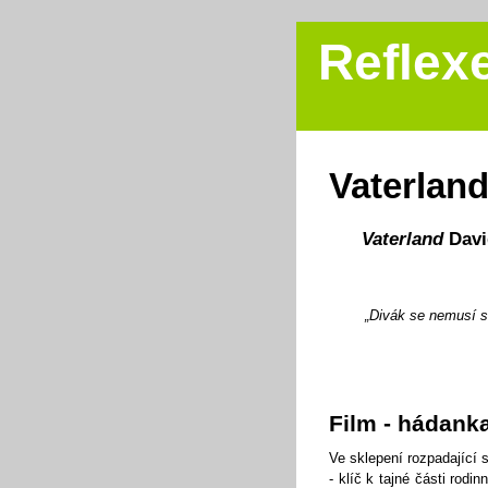
Reflex
Vaterland
Vaterland
Davi
„Divák se nemusí s
Film - hádank
Ve sklepení rozpadající 
- klíč k tajné části rodi