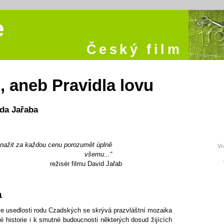
e
Český film
, aneb Pravidla lovu
da Jařaba
nažit za každou cenu porozumět úplně
Vr
všemu...“
režisér filmu David Jařab
a
se usedlosti rodu Czadských se skrývá prazvláštní mozaika
nné historie i k smutné budoucnosti některých dosud žijících