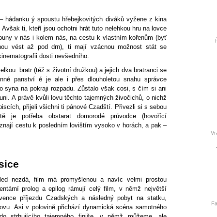
m – hádanku ý spoustu hřebejkovitých diváků vyžene z kina
 Avšak ti, kteří jsou ochotni hrát tuto nelehkou hru na lovce
rouny v nás i kolem nás, na cestu k vlastním kořenům (byť
ou vést až pod drn), ti mají vzácnou možnost stát se
inematografii dosti nevšedního.
kou bratr (též s životní družkou) a jejich dva bratranci se
dinné panství é je ale i přes dlouholetou snahu správce
 syna na pokraji rozpadu. Zůstalo však cosi, s čím si ani
uni. A právě kvůli lovu těchto tajemných živočichů, o nichž
iscích, přijeli všichni ti pánové Czadští. Přivezli si s sebou
tě je potřeba obstarat domorodé průvodce (hovořící
í znají cestu k posledním lovištím vysoko v horách, a pak –
Vr
sice
led nezdá, film má promyšlenou a navíc velmi prostou
ntární prolog a epilog rámují celý film, v němž největší
vence příjezdu Czadských a následný pobyt na statku,
Fa
lovu. Asi v polovině přichází dynamická scéna samotného
 do strhujícího tajemného finiše, v němž můžeme, ale