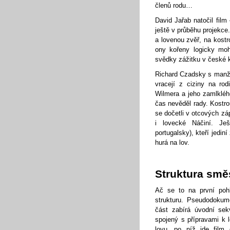
členů rodu…
David Jařab natočil fil
ještě v průběhu projekce.
a lovenou zvěř, na kost
ony kořeny logicky moh
svědky zážitku v české k
Richard Czadsky s manžel
vracejí z ciziny na ro
Wilmera a jeho zamlklého
čas nevěděl rady. Kostro
se dočetli v otcových záp
i lovecké Náčiní. Ješ
portugalsky), kteří jedin
hurá na lov.
Struktura smě
Ač se to na první poh
strukturu. Pseudodokume
část zabírá úvodní sek
spojený s přípravami k 
lovu, po níž jde film