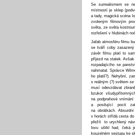
Se surrealismem se nen
místností je sklep (podv
a tady, magická scéna lo
zvoleným filmovým pros
světa, ze světa kostro
rozřešení v hlubinách no
Jařab atmosféru filmu bud
se tváří coby zasazený d
závěr filmu platí to s
příjezd na statek. Avša
rozpadajícího se panst
nahmatat. Správce Wilmer
ho platil?). Nehybní, z
s reálným (?) světem se
musí odevzdávat zbraně
bzukot všudypřítomnýc
na podprahové vnímání
a posilující pocit za
na obrátkách. Absurdní
v horách střídá cesta do 
přežít to urychlený návr
lovu uštkl had, čeká j
kouzelném sestupu ke skr